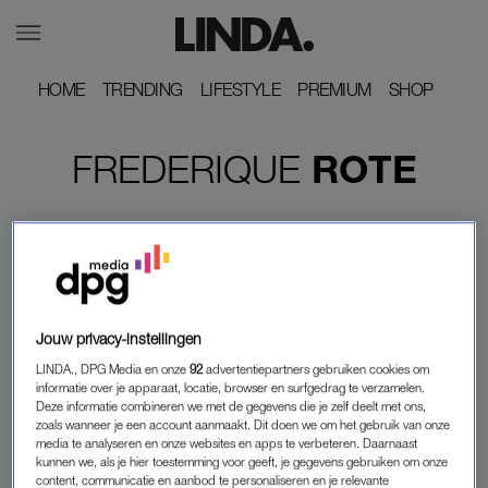
HOME
HOME
TRENDING
TRENDING
LIFESTYLE
LIFESTYLE
PREMIUM
PREMIUM
SHOP
SHOP
FREDERIQUE
ROTE
Jouw privacy-instellingen
LINDA., DPG Media en onze
92
advertentiepartners gebruiken cookies om
informatie over je apparaat, locatie, browser en surfgedrag te verzamelen.
Deze informatie combineren we met de gegevens die je zelf deelt met ons,
zoals wanneer je een account aanmaakt. Dit doen we om het gebruik van onze
media te analyseren en onze websites en apps te verbeteren. Daarnaast
INTERVIEW
kunnen we, als je hier toestemming voor geeft, je gegevens gebruiken om onze
SILVANA LIJDT AAN EEN ZELDZAME
content, communicatie en aanbod te personaliseren en je relevante