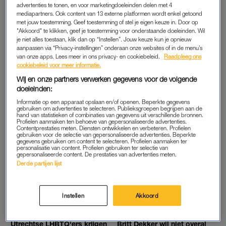
HUIDAANDOENING: 'IK BEN BEDEKT MET
advertenties te tonen, en voor marketingdoeleinden delen met 4
SCHUBBEN'
mediapartners. Ook content van 13 externe platformen wordt enkel getoond
met jouw toestemming. Geef toestemming of stel je eigen keuze in. Door op
"Akkoord" te klikken, geef je toestemming voor onderstaande doeleinden. Wil
je niet alles toestaan, klik dan op “Instellen”. Jouw keuze kun je opnieuw
GOED OM TE WETEN
INTERVIEW
aanpassen via “Privacy-instellingen” onderaan onze websites of in de menu’s
Zo tover je gehavende
Seksuele intimidatie op de
van onze apps. Lees meer in ons privacy- en cookiebeleid.
Raadpleeg ons
teennagels om tot
digitale werkvloer: 'Hij zei in
cookiebeleid voor meer informatie.
slipperwaardige
Teams dat ik billenkoek zou
verschijningen
krijgen'
Wij en onze partners verwerken gegevens voor de volgende
doeleinden:
RODE OORTJES
VOOR DE RECHTER
Informatie op een apparaat opslaan en/of openen. Beperkte gegevens
gebruiken om advertenties te selecteren. Publieksgroepen begrijpen aan de
Rianne ontwerpt speelgoed
Advocaat Frank van Ardenne
hand van statistieken of combinaties van gegevens uit verschillende bronnen.
voor volwassenen: 'Kleinste
wil proefproces
Profielen aanmaken ten behoeve van gepersonaliseerde advertenties.
dilator is zo groot als een
avondklokboete: 'Te veel is
Contentprestaties meten. Diensten ontwikkelen en verbeteren. Profielen
wattenstaafje'
onduidelijk'
gebruiken voor de selectie van gepersonaliseerde advertenties. Beperkte
gegevens gebruiken om content te selecteren. Profielen aanmaken ter
personalisatie van content. Profielen gebruiken ter selectie van
gepersonaliseerde content. De prestaties van advertenties meten.
DIEREN
LINDA.
Derde partijen lijst
Puppy-advertentie blijkt
Gordon krijgt z'n zin:
bewustwordingsactie:
website haalt haatreacties
baasjes krijgen geen pup,
weg
maar waarschuwing
Instellen
Akkoord
LINDA.
LINDA.
Utrechtse LHBTQ'ers krijgen
Britt Dekker wil niet overal