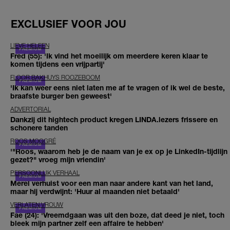
EXCLUSIEF VOOR JOU
LIEVE HELEEN
Fred (55): 'Ik vind het moeilijk om meerdere keren klaar te
komen tijdens een vrijpartij'
FLOOR BAKHUYS ROOZEBOOM
'Ik kan weer eens niet laten me af te vragen of ik wel de beste,
braafste burger ben geweest'
ADVERTORIAL
Dankzij dit hightech product kregen LINDA.lezers frissere en
schonere tanden
ROOS MOGGRÉ
'"Roos, waarom heb je de naam van je ex op je LinkedIn-tijdlijn
gezet?" vroeg mijn vriendin'
PERSOONLIJK VERHAAL
Merel verhuist voor een man naar andere kant van het land,
maar hij verdwijnt: 'Huur al maanden niet betaald'
VERLATEN VROUW
Fae (24): 'Vreemdgaan was uit den boze, dat deed je niet, toch
bleek mijn partner zelf een affaire te hebben'