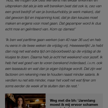
uitspreken dat als je iets wilt bereiken (wat dat ook is, ceo van
een groot bedrijf of van je borduurhobby je werk maken), dat
dat gewoon tijd en inspanning kost, dat je dan keuzes moet
maken en ergens voor moet gaan. Dat gepamper word ik dus
echt moe en geïrriteerd van. Kom op dames!’
‘Ik ben wel parttime gaan werken (van 40 naar 36 uur) en heb
nu eens in de twee weken de vrijdag vrij. Heeeeeerlijk! Je hebt
dan nog net wat extra tijd om bijvoorbeeld op de vrijdag al de
klusjes te doen. Daarna heb je echt het weekend voor jezelf. Ik
heb het wel goed van te voren berekend inderdaad, i.v.m.
ook
een leaseauto en wat dan je eigen bijdrage wordt. Dat zijn wel
factoren om rekening mee te houden naast minder salaris. Ik
verdien nu net iets minder, maar het voelt net wat fijner om
soms eerder de week af te sluiten dan de rest.’
Weg met die bh: 'Jarenlang
moest ik mij ervoor schamen