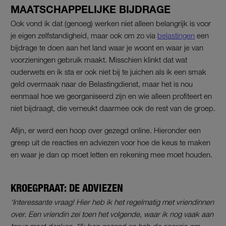
MAATSCHAPPELIJKE BIJDRAGE
Ook vond ik dat (genoeg) werken niet alleen belangrijk is voor
je eigen zelfstandigheid, maar ook om zo via
belastingen
een
bijdrage te doen aan het land waar je woont en waar je van
voorzieningen gebruik maakt. Misschien klinkt dat wat
ouderwets en ik sta er ook niet bij te juichen als ik een smak
geld overmaak naar de Belastingdienst, maar het is nou
eenmaal hoe we georganiseerd zijn en wie alleen profiteert en
niet bijdraagt, die verneukt daarmee ook de rest van de groep.
Afijn, er werd een hoop over gezegd online. Hieronder een
greep uit de reacties en adviezen voor hoe de keus te maken
en waar je dan op moet letten en rekening mee moet houden.
KROEGPRAAT: DE ADVIEZEN
‘Interessante vraag! Hier heb ik het regelmatig met vriendinnen
over. Een vriendin zei toen het volgende, waar ik nog vaak aan
terug moet denken. “Ik ben gezond en heb de energie om