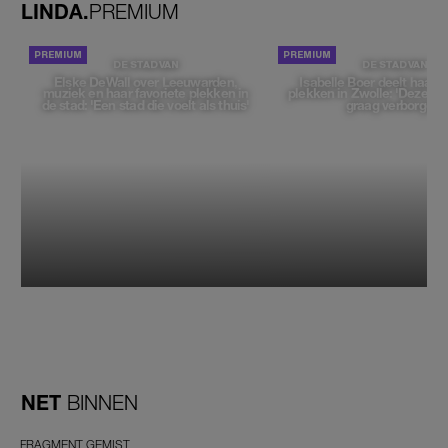
LINDA.
PREMIUM
DE STAD VAN
DE STAD VAN
Elske DeWall over Leeuwarden,
Isabelle Boer deelt haar f
muziek en haar favoriete plekken in
plekken in Zwolle: 'Deze pl
de stad: 'Een stad die voelt als thuis'
graag verborgen'
NET
BINNEN
FRAGMENT GEMIST