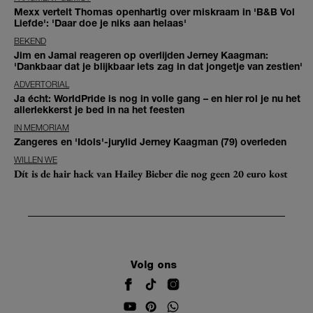
Mexx vertelt Thomas openhartig over miskraam in 'B&B Vol
Liefde': 'Daar doe je niks aan helaas'
BEKEND
Jim en Jamai reageren op overlijden Jerney Kaagman:
'Dankbaar dat je blijkbaar iets zag in dat jongetje van zestien'
ADVERTORIAL
Ja écht: WorldPride is nog in volle gang – en hier rol je nu het
allerlekkerst je bed in na het feesten
IN MEMORIAM
Zangeres en 'Idols'-jurylid Jerney Kaagman (79) overleden
WILLEN WE
Dít is de hair hack van Hailey Bieber die nog geen 20 euro kost
Volg ons