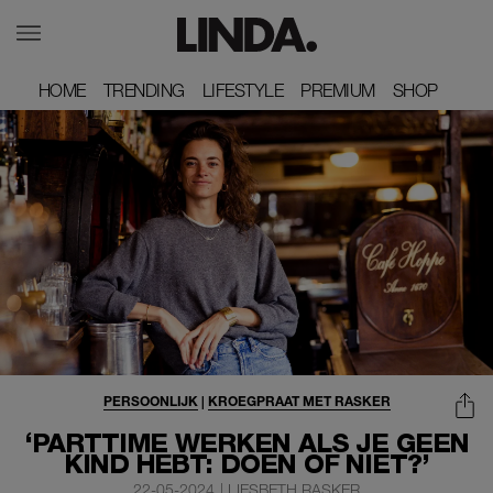
HOME
HOME
TRENDING
TRENDING
LIFESTYLE
LIFESTYLE
PREMIUM
PREMIUM
SHOP
SHOP
PERSOONLIJK
|
KROEGPRAAT MET RASKER
‘PARTTIME WERKEN ALS JE GEEN
KIND HEBT: DOEN OF NIET?’
22-05-2024
|
LIESBETH RASKER