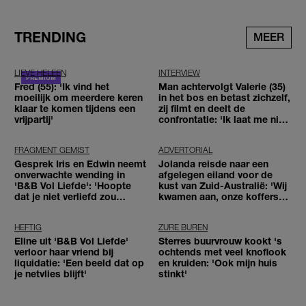
TRENDING
MEER
LIEVE HELEEN
INTERVIEW
Fred (55): 'Ik vind het
Man achtervolgt Valerie (35)
moeilijk om meerdere keren
in het bos en betast zichzelf,
klaar te komen tijdens een
zij filmt en deelt de
vrijpartij'
confrontatie: 'Ik laat me niet
tegenhouden'
FRAGMENT GEMIST
ADVERTORIAL
Gesprek Iris en Edwin neemt
Jolanda reisde naar een
onverwachte wending in
afgelegen eiland voor de
'B&B Vol Liefde': 'Hoopte
kust van Zuid-Australië: 'Wij
dat je niet verliefd zou
kwamen aan, onze koffers
worden'
niet'
HEFTIG
ZURE BUREN
Eline uit 'B&B Vol Liefde'
Sterres buurvrouw kookt 's
verloor haar vriend bij
ochtends met veel knoflook
liquidatie: 'Een beeld dat op
en kruiden: 'Ook mijn huis
je netvlies blijft'
stinkt'