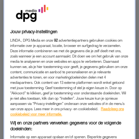
in je levensonderhoud.
In Nederland is iets meer dan 66 procent van de vrouwen
economisch zelfstandig, tegenover 81 procent van de
Jouw privacy-instellingen
mannen. Bovendien, 70 procent van alle vrouwen werkte in
LINDA., DPG Media en onze
92
advertentiepartners gebruiken cookies om
2021 in deeltijd, tegenover 28 procent van de mannen. Dit
informatie over je apparaat, locatie, browser en surfgedrag te verzamelen.
houdt simpelweg financiële ongelijkheid in stand en moet dus
Deze informatie combineren we met de gegevens die je zelf deelt met ons,
echt verbeterd worden. (Uiteraard tenzij je chronisch ziek bent
zoals wanneer je een account aanmaakt. Dit doen we om het gebruik van onze
media te analyseren en onze websites en apps te verbeteren. Daarnaast
of om andere valide redenen niet kúnt werken. Maar laten we
kunnen we, als je hier toestemming voor geeft, je gegevens gebruiken om onze
voor het gemak even uitgaan van een situatie waarin het wel
content, communicatie en aanbod te personaliseren en je relevante
advertenties te tonen, en voor marketingdoeleinden delen met 4
kan, maar wellicht niet hóéft, bijvoorbeeld omdat je partner
mediapartners. Ook content van 13 externe platformen wordt enkel getoond
‘genoeg’ verdient.)
met jouw toestemming. Geef toestemming of stel je eigen keuze in. Door op
"Akkoord" te klikken, geef je toestemming voor onderstaande doeleinden. Wil
je niet alles toestaan, klik dan op “Instellen”. Jouw keuze kun je opnieuw
aanpassen via “Privacy-instellingen” onderaan onze websites of in de menu’s
PARTTIME WERKEN
van onze apps. Lees meer in ons privacy- en cookiebeleid.
Raadpleeg ons
cookiebeleid voor meer informatie.
Hoe je prettig op de bank kunt zitten wetende dat het huis
waar die bank in staat niet door jou betaald kan worden en dat
Wij en onze partners verwerken gegevens voor de volgende
doeleinden:
je daarvoor afhankelijk bent van een relatie met een ander, is
Informatie op een apparaat opslaan en/of openen. Beperkte gegevens
iets dat ik simpelweg niet kan begrijpen. De helft van de