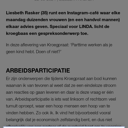
Liesbeth Rasker (35) runt een Instagram-café waar elke
maandag duizenden vrouwen (en een handvol mannen)
elkaar advies geven. Speciaal voor LINDA. licht de
kroegbaas een gespreksonderwerp toe.
In deze aflevering van Kroegpraat: ‘Parttime werken als je
geen kind hebt. Doen of niet?’
ARBEIDSPARTICIPATIE
Er zijn onderwerpen die tijdens Kroegpraat aan bod kunnen
waarvan ik van tevoren al weet dat ze een eindeloze stroom
aan reacties op gaan leveren en daar is deze vraag er één
van. Arbeidsparticipatie is iets wat linksom of rechtsom veel
tumult oproept, waar een hoop mensen een hoop van te
vinden hebben. Zo ook ik. Ik vind het bijvoorbeeld vooral
belangrijk dat je economisch zelfstandig bent, en dus niet
afhankelijk van een partner of de overheid bent om te voorzien