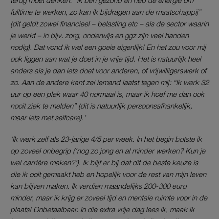
fulltime te werken, zo kan ik bijdragen aan de maatschappij”
(dit geldt zowel financieel – belasting etc – als de sector waarin
je werkt – in bijv. zorg, onderwijs en ggz zijn veel handen
nodig). Dat vond ik wel een goeie eigenlijk! En het zou voor mij
ook liggen aan wat je doet in je vrije tijd. Het is natuurlijk heel
anders als je dan iets doet voor anderen, of vrijwilligerswerk of
zo. Aan de andere kant zei iemand
laatst tegen mij: “Ik werk 32
uur op een plek waar 40 normaal is, maar ik hoef me dan ook
nooit ziek te melden” (dit is natuurlijk persoonsafhankelijk,
maar iets met selfcare).’
‘Ik werk zelf als 23-jarige 4/5 per week. In het begin botste ik
op zoveel onbegrip (‘nog zo jong en al minder werken? Kun je
wel carrière maken?’). Ik blijf er bij dat dit de beste keuze is
die ik ooit gemaakt heb en hopelijk voor de rest van mijn leven
kan blijven maken. Ik verdien maandelijks 200-300 euro
minder, maar ik krijg er zoveel tijd en mentale ruimte voor in de
plaats! Onbetaalbaar. In die extra vrije dag lees ik, maak ik