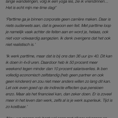
lange wandelingen, volg ik een yoga les, zie ik vriendinnen…
Het is echt mijn me-time dag!’
‘Parttime ga je binnen corporate geen carrière maken. Daar is
niets ouderwets aan, dat is gewoon een feit. Met parttime loop
je namelijk vaak achter de feiten aan en word je, helaas, ook
niet voor volwaardig aangezien. Ik denk overigens dat het ook
niet realistisch is.’
‘Ik werk parttime, maar dat is bij ons dan 36 uur ipv 40. Dit kan
ik doen in 4×9 uren. Daardoor heb ik 50 procent meer
weekend tegen minder dan 10 procent salarisverlies. Ik ben
volledig economisch zelfstandig
(heb geen partner en ook
geen kinderen) en zou niet meer anders willen zo lang dit kan.
Let ook even goed op de indirecte effecten qua pensioen
enzo. Maar als het financieel kan, dan zeker doen. Er is zoveel
meer in het leven dan werk, zelfs al is je werk superleuk. Tijd is
zo kostbaar.’
‘Nou, we mogen ook best wel eens met elkaar erkennen en