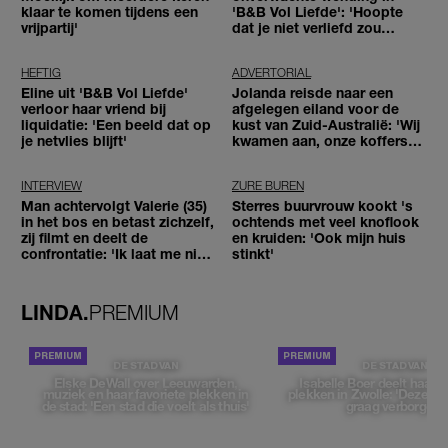
klaar te komen tijdens een
'B&B Vol Liefde': 'Hoopte
vrijpartij'
dat je niet verliefd zou
worden'
HEFTIG
ADVERTORIAL
Eline uit 'B&B Vol Liefde'
Jolanda reisde naar een
verloor haar vriend bij
afgelegen eiland voor de
liquidatie: 'Een beeld dat op
kust van Zuid-Australië: 'Wij
je netvlies blijft'
kwamen aan, onze koffers
niet'
INTERVIEW
ZURE BUREN
Man achtervolgt Valerie (35)
Sterres buurvrouw kookt 's
in het bos en betast zichzelf,
ochtends met veel knoflook
zij filmt en deelt de
en kruiden: 'Ook mijn huis
confrontatie: 'Ik laat me niet
stinkt'
tegenhouden'
LINDA.
PREMIUM
DE STAD VAN
DE STAD VAN
Elske DeWall over Leeuwarden,
Isabelle Boer deelt haar f
muziek en haar favoriete plekken in
plekken in Zwolle: 'Deze pl
de stad: 'Een stad die voelt als thuis'
graag verborgen'