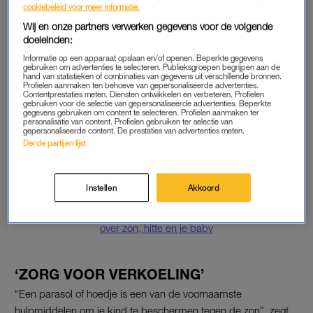
cookiebeleid voor meer informatie.
‘parasolletjes maar onhandig vinden’. Angelo Boer stelt ons
Wij en onze partners verwerken gegevens voor de volgende
wat andere alternatieven voor.
doeleinden:
Informatie op een apparaat opslaan en/of openen. Beperkte gegevens
gebruiken om advertenties te selecteren. Publieksgroepen begrijpen aan de
‘ZET JE KIND UIT DE ZON’
hand van statistieken of combinaties van gegevens uit verschillende bronnen.
Profielen aanmaken ten behoeve van gepersonaliseerde advertenties.
Contentprestaties meten. Diensten ontwikkelen en verbeteren. Profielen
“Ten eerste is het belangrijk om kinderen altijd uit de zon te
gebruiken voor de selectie van gepersonaliseerde advertenties. Beperkte
zetten. En vergeet dan niet te smeren met een hoge factor, ook
gegevens gebruiken om content te selecteren. Profielen aanmaken ter
personalisatie van content. Profielen gebruiken ter selectie van
in de schaduw”, benadrukt Boer. Volgens hem is het zaak om
gepersonaliseerde content. De prestaties van advertenties meten.
Derde partijen lijst
helemaal geen zonwerende doeken te gebruiken. Als het aan
hem ligt mag de kap van de kinderwagen ook omlaag blijven.
Instellen
Akkoord
Lees ook
Geen dekentje op de kinderwagen, en meer tips van moeders
over zon, hitte en je baby
‘ZORG VOOR VERKOELING’
“Een parasol of hoedje is een van de voornaamste
hulpmiddelen om je kind te beschermen tegen de zon”, zegt