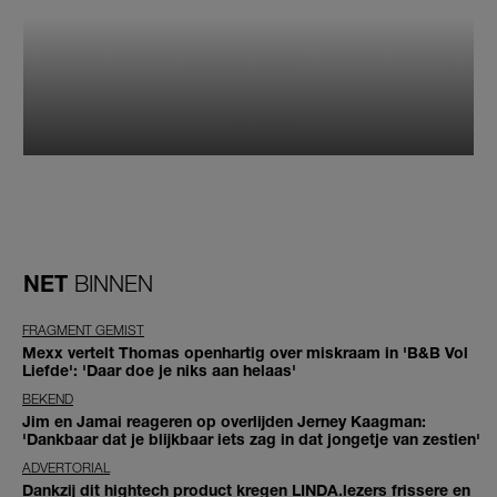
NET
BINNEN
FRAGMENT GEMIST
Mexx vertelt Thomas openhartig over miskraam in 'B&B Vol
Liefde': 'Daar doe je niks aan helaas'
BEKEND
Jim en Jamai reageren op overlijden Jerney Kaagman:
'Dankbaar dat je blijkbaar iets zag in dat jongetje van zestien'
ADVERTORIAL
Dankzij dit hightech product kregen LINDA.lezers frissere en