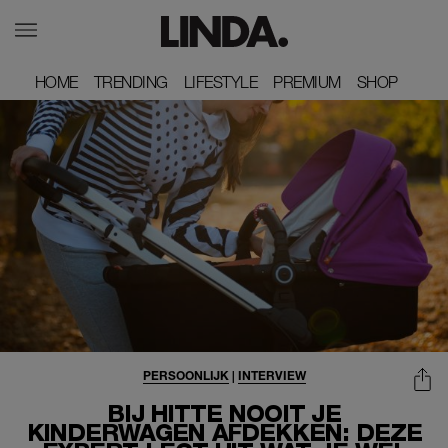
HOME
HOME
TRENDING
TRENDING
LIFESTYLE
LIFESTYLE
PREMIUM
PREMIUM
SHOP
SHOP
PERSOONLIJK
|
INTERVIEW
BIJ HITTE NOOIT JE
KINDERWAGEN AFDEKKEN: DEZE