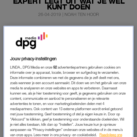
EXPERT LEGT UIT WAT JE WÉL
KUNT DOEN
26-04-2019
|
NOAH TEN HOOR
Deze week werden ouders wakker geschud door
een
video
waarin is te zien hoe hoog de temperatuur oploopt
als je een kinderwagen met een doek afdekt om
schaduw te creëren .
Jouw privacy-instellingen
Angelo Boer (41), eigenaar van
Brandbewust BHV &
LINDA., DPG Media en onze
92
advertentiepartners gebruiken cookies om
EHBO
, legt ons uit wat je het beste kunt doen om je baby in de
informatie over je apparaat, locatie, browser en surfgedrag te verzamelen.
wagen koel te houden deze zomer.
Deze informatie combineren we met de gegevens die je zelf deelt met ons,
zoals wanneer je een account aanmaakt. Dit doen we om het gebruik van onze
media te analyseren en onze websites en apps te verbeteren. Daarnaast
kunnen we, als je hier toestemming voor geeft, je gegevens gebruiken om onze
NOOIT KINDERWAGEN AFDEKKEN
content, communicatie en aanbod te personaliseren en je relevante
advertenties te tonen, en voor marketingdoeleinden delen met 4
Veel ouders reageerden verontwaardigd op de video van
mediapartners. Ook content van 13 externe platformen wordt enkel getoond
Brandbewust BHV & EHBO,
die we deze week deelden
. We
met jouw toestemming. Geef toestemming of stel je eigen keuze in. Door op
"Akkoord" te klikken, geef je toestemming voor onderstaande doeleinden. Wil
kregen bezorgde reacties als ‘Ik roep het al jaren’ en ‘Ik krijg
je niet alles toestaan, klik dan op “Instellen”. Jouw keuze kun je opnieuw
het al benauwd als ik ernaar kijk’. Er zijn ook vrouwen die
aanpassen via “Privacy-instellingen” onderaan onze websites of in de menu’s
van onze apps. Lees meer in ons privacy- en cookiebeleid.
Raadpleeg ons
aangeven een ‘veilige kinderwagen’ te hebben en die