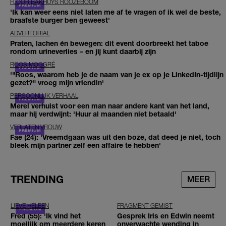
FLOOR BAKHUYS ROOZEBOOM
'Ik kan weer eens niet laten me af te vragen of ik wel de beste,
braafste burger ben geweest'
ADVERTORIAL
Praten, lachen én bewegen: dit event doorbreekt het taboe
rondom urineverlies – en jij kunt daarbij zijn
ROOS MOGGRÉ
'"Roos, waarom heb je de naam van je ex op je LinkedIn-tijdlijn
gezet?" vroeg mijn vriendin'
PERSOONLIJK VERHAAL
Merel verhuist voor een man naar andere kant van het land,
maar hij verdwijnt: 'Huur al maanden niet betaald'
VERLATEN VROUW
Fae (24): 'Vreemdgaan was uit den boze, dat deed je niet, toch
bleek mijn partner zelf een affaire te hebben'
TRENDING
MEER
LIEVE HELEEN
FRAGMENT GEMIST
Fred (55): 'Ik vind het
Gesprek Iris en Edwin neemt
moeilijk om meerdere keren
onverwachte wending in