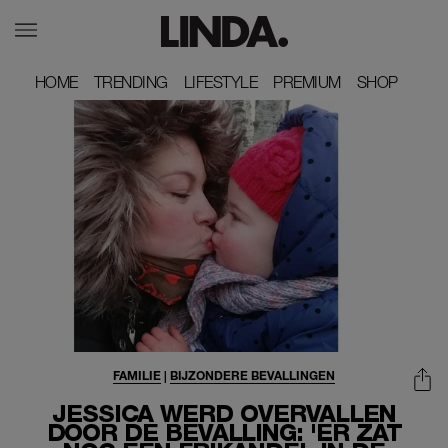
HOME
HOME
TRENDING
TRENDING
LIFESTYLE
LIFESTYLE
PREMIUM
PREMIUM
SHOP
SHOP
FAMILIE
|
BIJZONDERE BEVALLINGEN
JESSICA WERD OVERVALLEN
DOOR DE BEVALLING: 'ER ZAT