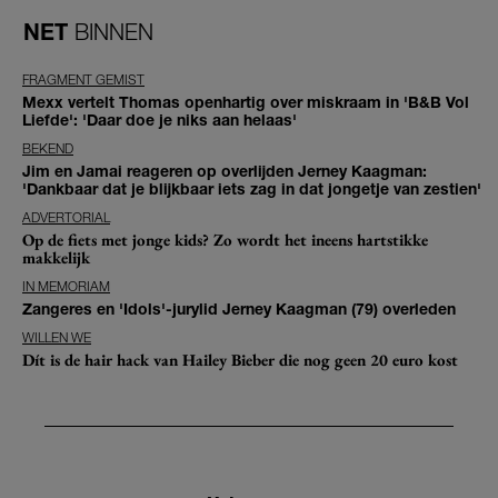
NET
BINNEN
FRAGMENT GEMIST
Mexx vertelt Thomas openhartig over miskraam in 'B&B Vol
Liefde': 'Daar doe je niks aan helaas'
BEKEND
Jim en Jamai reageren op overlijden Jerney Kaagman:
'Dankbaar dat je blijkbaar iets zag in dat jongetje van zestien'
ADVERTORIAL
Op de fiets met jonge kids? Zo wordt het ineens hartstikke
makkelijk
IN MEMORIAM
Zangeres en 'Idols'-jurylid Jerney Kaagman (79) overleden
WILLEN WE
Dít is de hair hack van Hailey Bieber die nog geen 20 euro kost