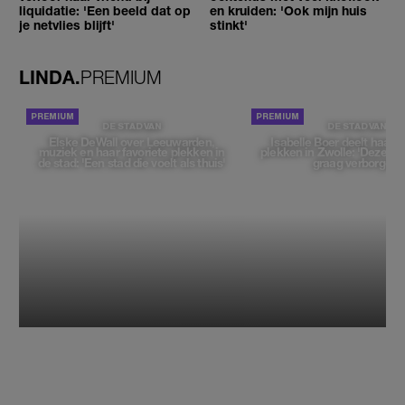
liquidatie: 'Een beeld dat op
en kruiden: 'Ook mijn huis
je netvlies blijft'
stinkt'
LINDA.
PREMIUM
DE STAD VAN
DE STAD VAN
Elske DeWall over Leeuwarden,
Isabelle Boer deelt haar f
muziek en haar favoriete plekken in
plekken in Zwolle: 'Deze pl
de stad: 'Een stad die voelt als thuis'
graag verborgen'