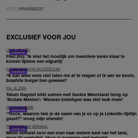
FOTO
PRIVÉBEZIT
EXCLUSIEF VOOR JOU
LIEVE HELEEN
Fred (55): 'Ik vind het moeilijk om meerdere keren klaar te
komen tijdens een vrijpartij'
FLOOR BAKHUYS ROOZEBOOM
'Ik kan weer eens niet laten me af te vragen of ik wel de beste,
braafste burger ben geweest'
WIL JE ZIEN
Tatum Dagelet blikt samen met Saskia Weerstand terug op
'Brutale Meiden': 'Mensen beledigen was niet leuk meer'
ROOS MOGGRÉ
'"Roos, waarom heb je de naam van je ex op je LinkedIn-tijdlijn
gezet?" vroeg mijn vriendin'
PERSOONLIJK VERHAAL
Merel verhuist voor een man naar andere kant van het land,
maar hij verdwijnt: 'Huur al maanden niet betaald'