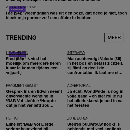
VERLATEN VROUW
Fae (24): 'Vreemdgaan was uit den boze, dat deed je niet, toch
bleek mijn partner zelf een affaire te hebben'
TRENDING
MEER
LIEVE HELEEN
INTERVIEW
Fred (55): 'Ik vind het
Man achtervolgt Valerie (35)
moeilijk om meerdere keren
in het bos en betast zichzelf,
klaar te komen tijdens een
zij filmt en deelt de
vrijpartij'
confrontatie: 'Ik laat me niet
tegenhouden'
FRAGMENT GEMIST
ADVERTORIAL
Gesprek Iris en Edwin neemt
Ja écht: WorldPride is nog in
onverwachte wending in
volle gang – en hier rol je nu
'B&B Vol Liefde': 'Hoopte
het allerlekkerst je bed in na
dat je niet verliefd zou
het feesten
worden'
HEFTIG
ZURE BUREN
Eline uit 'B&B Vol Liefde'
Sterres buurvrouw kookt 's
verloor haar vriend bij
ochtends met veel knoflook