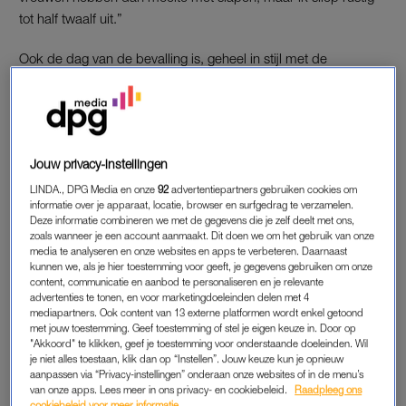
tot half twaalf uit.”
Ook de dag van de bevalling is, geheel in stijl met de
zwangerschap, ontspannen. “Het was zondag. Toen ik uit bed
kwam, was er niks aan de hand. Mijn ex keek schaatsen, ik
had geen zin om beneden te zitten en ging naar boven
spelletjes spelen. In die tijd was
Candy Crush
helemaal in en ik
Jouw privacy-instellingen
speelde heel wat levels uit.”
LINDA., DPG Media en onze
92
advertentiepartners gebruiken cookies om
informatie over je apparaat, locatie, browser en surfgedrag te verzamelen.
Deze informatie combineren we met de gegevens die je zelf deelt met ons,
BEL NÚ DE VERLOSKUNDIGE
zoals wanneer je een account aanmaakt. Dit doen we om het gebruik van onze
Het is drie uur ’s middags als Jessica besluit de verloskundige
media te analyseren en onze websites en apps te verbeteren. Daarnaast
kunnen we, als je hier toestemming voor geeft, je gegevens gebruiken om onze
te bellen. “Ik had het idee dat het begon te rommelen. Rond
content, communicatie en aanbod te personaliseren en je relevante
half vijf kwam ze poolshoogte nemen. Ik had 2 centimeter
advertenties te tonen, en voor marketingdoeleinden delen met 4
mediapartners. Ook content van 13 externe platformen wordt enkel getoond
ontsluiting. ‘Houd er maar rekening mee dat het pas morgen
met jouw toestemming. Geef toestemming of stel je eigen keuze in. Door op
geboren gaat worden’, zei ze. Ik bleef lekker in bed liggen en
"Akkoord" te klikken, geef je toestemming voor onderstaande doeleinden. Wil
wachtte het rustig af.”
je niet alles toestaan, klik dan op “Instellen”. Jouw keuze kun je opnieuw
aanpassen via “Privacy-instellingen” onderaan onze websites of in de menu’s
van onze apps. Lees meer in ons privacy- en cookiebeleid.
Raadpleeg ons
Maar de weeën worden steeds heftiger. “Ik vroeg Ruud of hij
cookiebeleid voor meer informatie.