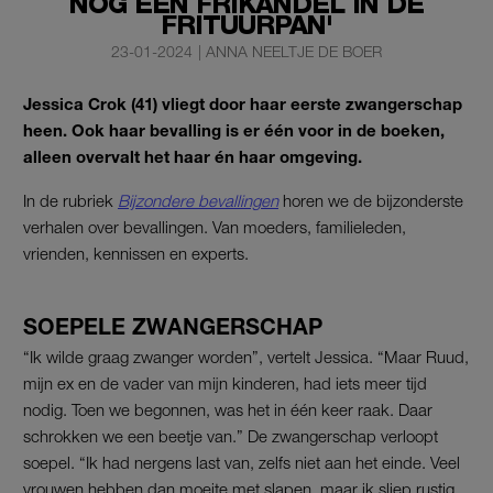
NOG EEN FRIKANDEL IN DE
FRITUURPAN'
23-01-2024
|
ANNA NEELTJE DE BOER
Jessica Crok (41) vliegt door haar eerste zwangerschap
heen. Ook haar bevalling is er één voor in de boeken,
alleen overvalt het haar én haar omgeving.
In de rubriek
Bijzondere bevallingen
horen we de bijzonderste
verhalen over bevallingen. Van moeders, familieleden,
vrienden, kennissen en experts.
SOEPELE ZWANGERSCHAP
“Ik wilde graag zwanger worden”, vertelt Jessica. “Maar Ruud,
mijn ex en de vader van mijn kinderen, had iets meer tijd
nodig. Toen we begonnen, was het in één keer raak. Daar
schrokken we een beetje van.” De zwangerschap verloopt
soepel. “Ik had nergens last van, zelfs niet aan het einde. Veel
vrouwen hebben dan moeite met slapen, maar ik sliep rustig