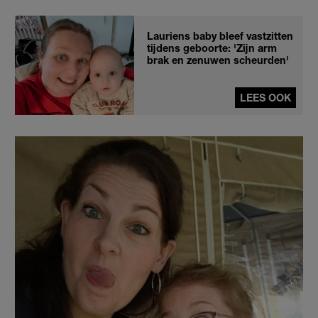
Lauriens baby bleef vastzitten
tijdens geboorte: 'Zijn arm
brak en zenuwen scheurden'
LEES OOK