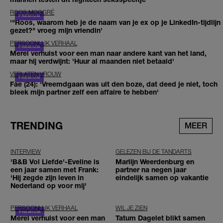
ROOS MOGGRÉ
'"Roos, waarom heb je de naam van je ex op je LinkedIn-tijdlijn
gezet?" vroeg mijn vriendin'
PERSOONLIJK VERHAAL
Merel verhuist voor een man naar andere kant van het land,
maar hij verdwijnt: 'Huur al maanden niet betaald'
VERLATEN VROUW
Fae (24): 'Vreemdgaan was uit den boze, dat deed je niet, toch
bleek mijn partner zelf een affaire te hebben'
TRENDING
MEER
INTERVIEW
GELEZEN BIJ DE TANDARTS
'B&B Vol Liefde'-Eveline is
Marlijn Weerdenburg en
een jaar samen met Frank:
partner na negen jaar
'Hij zegde zijn leven in
eindelijk samen op vakantie
Nederland op voor mij'
PERSOONLIJK VERHAAL
WIL JE ZIEN
Merel verhuist voor een man
Tatum Dagelet blikt samen