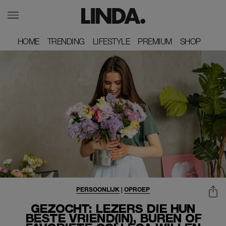
HOME
HOME
TRENDING
TRENDING
LIFESTYLE
LIFESTYLE
PREMIUM
PREMIUM
SHOP
SHOP
PERSOONLIJK
|
OPROEP
GEZOCHT: LEZERS DIE HUN
BESTE VRIEND(IN), BUREN OF