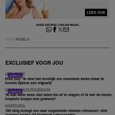
LEES OOK
GOED ARTIKEL? DELEN MAAR.
FOTO
PEXELS
EXCLUSIEF VOOR JOU
LIEVE HELEEN
Fred (55): 'Ik vind het moeilijk om meerdere keren klaar te
komen tijdens een vrijpartij'
FLOOR BAKHUYS ROOZEBOOM
'Ik kan weer eens niet laten me af te vragen of ik wel de beste,
braafste burger ben geweest'
ADVERTORIAL
'Dit ding brengt me naar ongekende intense climaxen': drie
mannen testen dit hightech seksspeeltje