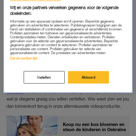
neef, nicht, lievelingscollega of die ene ouder op het
Wij en onze partners verwerken gegevens voor de volgende
schoolplein zijn.
doeleinden:
Informatie op een apparaat opslaan en/of openen. Beperkte gegevens
gebruiken om advertenties te selecteren. Publieksgroepen begrijpen aan de
Wellicht heeft iemand jou geholpen je grootste passie te
hand van statistieken of combinaties van gegevens uit verschillende bronnen.
vinden, hebben jullie elkaar ontmoet tijdens een bijzondere
Profielen aanmaken ten behoeve van gepersonaliseerde advertenties.
Contentprestaties meten. Diensten ontwikkelen en verbeteren. Profielen
reis of hebben jullie iets bizars meegemaakt. Wij willen het
gebruiken voor de selectie van gepersonaliseerde advertenties. Beperkte
gegevens gebruiken om content te selecteren. Profielen aanmaken ter
weten.
personalisatie van content. Profielen gebruiken ter selectie van
gepersonaliseerde content. De prestaties van advertenties meten.
Derde partijen lijst
MELD JE AAN
Lezers met goede verhalen krijgen de kans om deze persoon
Instellen
Akkoord
te verrassen. Wat je hiervoor moet doen? Simpel. Vul
dit
formulier
in, laat ons weten wie deze speciale persoon is en
wat je diegene graag zou willen vertellen. Wie weet zien we jou
dan binnenkort terug in onze allernieuwste videoproductie.
Koop nu een bos bloemen en
steun de kinderen in Oekraïne