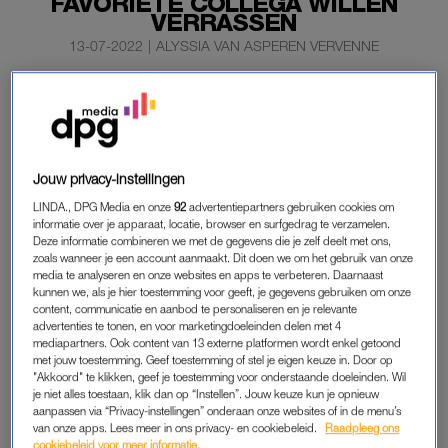
FAVORIETE COLLEGA WILLEN
VERRASSEN
13-07-2022
|
ALYSSIA VAN ASPEREN VERVENNE
Voor de nieuwe LINDA.-videoserie ‘Boeketreeks’ zijn wij
op zoek naar lezers met bijzondere verhalen. Heb jij
iemand in je omgeving met wie jij een bijzonder verhaal
hebt? Dan is het hoog tijd om diegene goed in het
Jouw privacy-instellingen
zonnetje te zetten.
LINDA., DPG Media en onze
92
advertentiepartners gebruiken cookies om
informatie over je apparaat, locatie, browser en surfgedrag te verzamelen.
Misschien heeft je buurvrouw je geholpen met een
Deze informatie combineren we met de gegevens die je zelf deelt met ons,
carrièreswitch
of heb je je voorliefde voor koken en bakken
zoals wanneer je een account aanmaakt. Dit doen we om het gebruik van onze
aan je beste vriend te danken.
media te analyseren en onze websites en apps te verbeteren. Daarnaast
kunnen we, als je hier toestemming voor geeft, je gegevens gebruiken om onze
content, communicatie en aanbod te personaliseren en je relevante
advertenties te tonen, en voor marketingdoeleinden delen met 4
SPECIALE BAND
mediapartners. Ook content van 13 externe platformen wordt enkel getoond
met jouw toestemming. Geef toestemming of stel je eigen keuze in. Door op
Als je er goed over nadenkt is er ongetwijfeld iemand in je
"Akkoord" te klikken, geef je toestemming voor onderstaande doeleinden. Wil
leven die écht een verschil heeft gemaakt. Wij zijn benieuwd
je niet alles toestaan, klik dan op “Instellen”. Jouw keuze kun je opnieuw
aanpassen via “Privacy-instellingen” onderaan onze websites of in de menu’s
met wie je een speciale band hebt, maar ook wat jullie
van onze apps. Lees meer in ons privacy- en cookiebeleid.
Raadpleeg ons
bijzondere verhaal is. Dat kunnen je ouders, beste vriend(in),
cookiebeleid voor meer informatie.