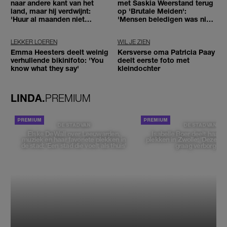
naar andere kant van het
met Saskia Weerstand terug
land, maar hij verdwijnt:
op 'Brutale Meiden':
'Huur al maanden niet
'Mensen beledigen was niet
betaald'
leuk meer'
LEKKER LOEREN
WIL JE ZIEN
Emma Heesters deelt weinig
Kersverse oma Patricia Paay
verhullende bikinifoto: 'You
deelt eerste foto met
know what they say'
kleindochter
LINDA.
PREMIUM
DE STAD VAN
DE STAD VAN
Elske DeWall over Leeuwarden,
Isabelle Boer deelt haar f
muziek en haar favoriete plekken in
plekken in Zwolle: 'Deze pl
de stad: 'Een stad die voelt als thuis'
graag verborgen'