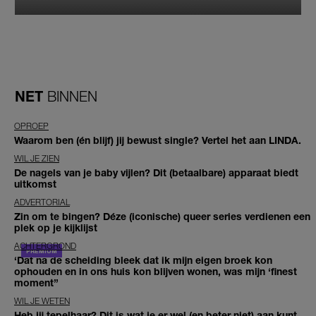
NET
BINNEN
OPROEP
Waarom ben (én blijf) jij bewust single? Vertel het aan LINDA.
WIL JE ZIEN
De nagels van je baby vijlen? Dit (betaalbare) apparaat biedt
uitkomst
ADVERTORIAL
Zin om te bingen? Déze (iconische) queer series verdienen een
plek op je kijklijst
ACHTERGROND
‘Dat na de scheiding bleek dat ik mijn eigen broek kon
ophouden en in ons huis kon blijven wonen, was mijn ‘finest
moment’’
WIL JE WETEN
Heb jij tepelhaar? Dit is wat je er wel (en beter niet) aan kunt