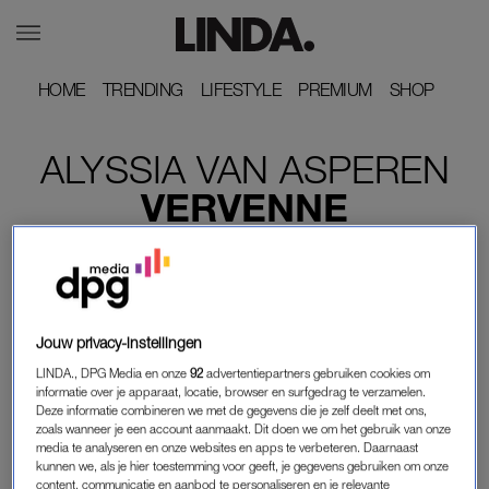
HOME
HOME
TRENDING
TRENDING
LIFESTYLE
LIFESTYLE
PREMIUM
PREMIUM
SHOP
SHOP
ALYSSIA
VAN
ASPEREN
VERVENNE
Jouw privacy-instellingen
LINDA., DPG Media en onze
92
advertentiepartners gebruiken cookies om
informatie over je apparaat, locatie, browser en surfgedrag te verzamelen.
Deze informatie combineren we met de gegevens die je zelf deelt met ons,
zoals wanneer je een account aanmaakt. Dit doen we om het gebruik van onze
media te analyseren en onze websites en apps te verbeteren. Daarnaast
kunnen we, als je hier toestemming voor geeft, je gegevens gebruiken om onze
content, communicatie en aanbod te personaliseren en je relevante
ZIJ IS DE BAAS