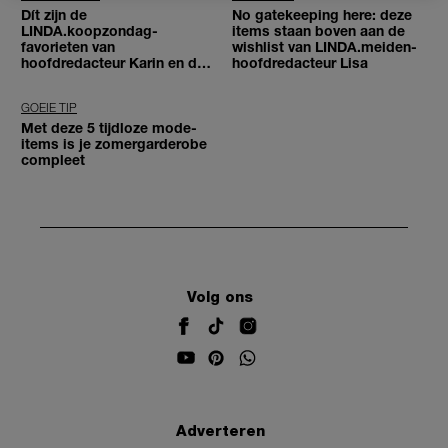
Dít zijn de
No gatekeeping here: deze
LINDA.koopzondag-
items staan boven aan de
favorieten van
wishlist van LINDA.meiden-
hoofdredacteur Karin en de
hoofdredacteur Lisa
redactie
GOEIE TIP
Met deze 5 tijdloze mode-
items is je zomergarderobe
compleet
Volg ons
Adverteren