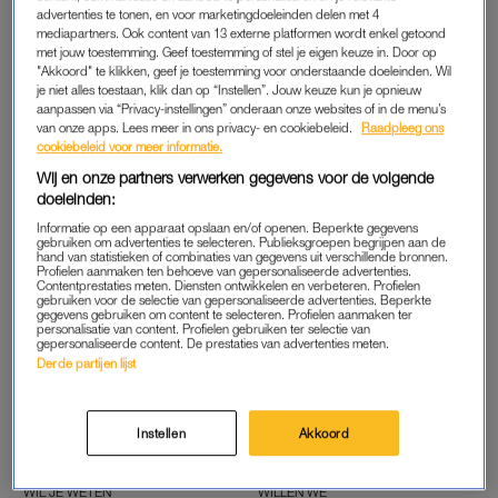
advertenties te tonen, en voor marketingdoeleinden delen met 4
KLM-CEO MARJAN RINTEL DEELT
mediapartners. Ook content van 13 externe platformen wordt enkel getoond
CARRIÈREADVIEZEN: ‘ZEG NOOIT DAT JE
met jouw toestemming. Geef toestemming of stel je eigen keuze in. Door op
IETS NIET KUNT'
"Akkoord" te klikken, geef je toestemming voor onderstaande doeleinden. Wil
je niet alles toestaan, klik dan op “Instellen”. Jouw keuze kun je opnieuw
aanpassen via “Privacy-instellingen” onderaan onze websites of in de menu’s
van onze apps. Lees meer in ons privacy- en cookiebeleid.
Raadpleeg ons
GOEIE TIP
WILLEN WE
cookiebeleid voor meer informatie.
Dit zijn ze: de 'holy grail'-
Treat yourself: deze vijf
beautyproducten voor in
items onder de 30 euro wil je
Wij en onze partners verwerken gegevens voor de volgende
jouw routine
jezelf nú cadeau doen
doeleinden:
Informatie op een apparaat opslaan en/of openen. Beperkte gegevens
WILLEN WE
GOEIE TIP
gebruiken om advertenties te selecteren. Publieksgroepen begrijpen aan de
hand van statistieken of combinaties van gegevens uit verschillende bronnen.
We zijn obsessed met
Accessoire-upgrade: met
Profielen aanmaken ten behoeve van gepersonaliseerde advertenties.
bermuda shorts: zó style je
deze 5 items geef je kleur
Contentprestaties meten. Diensten ontwikkelen en verbeteren. Profielen
deze controversiële
aan elke zomeroutfit
gebruiken voor de selectie van gepersonaliseerde advertenties. Beperkte
denimtrend
gegevens gebruiken om content te selecteren. Profielen aanmaken ter
personalisatie van content. Profielen gebruiken ter selectie van
gepersonaliseerde content. De prestaties van advertenties meten.
Derde partijen lijst
GOEIE TIP
WILLEN WE
Cadeautje nodig? Met deze
6 interieur-eyecatchers om
producten maak je iedere
de zomer mee in huis te
beautyliefhebber blij
halen
Instellen
Akkoord
(inclusief jezelf)
WIL JE WETEN
WILLEN WE