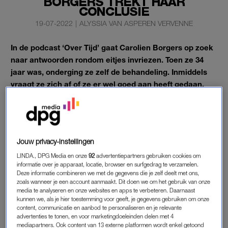
BORGERS TREKT HAAR
CONCLUSIE
19-07-2022
|
ALYSSIA VAN ASPEREN VERVENNE
In de podcast ‘Over Tijd’ gaat Carolien Borgers op zoek
naar antwoorden rondom eitjes invriezen. Toen ze 34
jaar was, onderging ze zelf de behandeling. Inmiddels
vraagt ze zich af of ze er wel goed aan heeft gedaan.
Na twee afleveringen, een hoop antwoorden van specialisten
en de openhartige verhalen van verschillende vrouwen, trekt
Carolien haar conclusie.
Jouw privacy-instellingen
LINDA., DPG Media en onze
92
advertentiepartners gebruiken cookies om
informatie over je apparaat, locatie, browser en surfgedrag te verzamelen.
Deze informatie combineren we met de gegevens die je zelf deelt met ons,
zoals wanneer je een account aanmaakt. Dit doen we om het gebruik van onze
media te analyseren en onze websites en apps te verbeteren. Daarnaast
kunnen we, als je hier toestemming voor geeft, je gegevens gebruiken om onze
content, communicatie en aanbod te personaliseren en je relevante
advertenties te tonen, en voor marketingdoeleinden delen met 4
mediapartners. Ook content van 13 externe platformen wordt enkel getoond