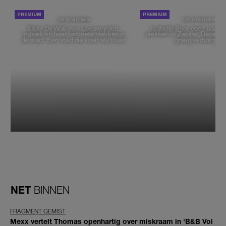
DE STAD VAN
DE STAD VAN
Elske DeWall over Leeuwarden,
Isabelle Boer deelt haar f
muziek en haar favoriete plekken in
plekken in Zwolle: 'Deze pl
de stad: 'Een stad die voelt als thuis'
graag verborgen'
NET
BINNEN
FRAGMENT GEMIST
Mexx vertelt Thomas openhartig over miskraam in 'B&B Vol