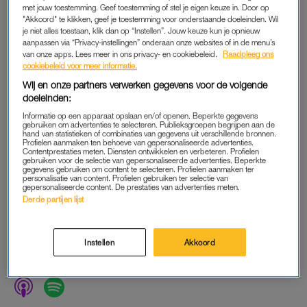
met jouw toestemming. Geef toestemming of stel je eigen keuze in. Door op
"Akkoord" te klikken, geef je toestemming voor onderstaande doeleinden. Wil
je niet alles toestaan, klik dan op “Instellen”. Jouw keuze kun je opnieuw
aanpassen via “Privacy-instellingen” onderaan onze websites of in de menu’s
van onze apps. Lees meer in ons privacy- en cookiebeleid.
Raadpleeg ons
cookiebeleid voor meer informatie.
Wij en onze partners verwerken gegevens voor de volgende
doeleinden:
Informatie op een apparaat opslaan en/of openen. Beperkte gegevens
gebruiken om advertenties te selecteren. Publieksgroepen begrijpen aan de
hand van statistieken of combinaties van gegevens uit verschillende bronnen.
Profielen aanmaken ten behoeve van gepersonaliseerde advertenties.
Contentprestaties meten. Diensten ontwikkelen en verbeteren. Profielen
gebruiken voor de selectie van gepersonaliseerde advertenties. Beperkte
gegevens gebruiken om content te selecteren. Profielen aanmaken ter
personalisatie van content. Profielen gebruiken ter selectie van
gepersonaliseerde content. De prestaties van advertenties meten.
Derde partijen lijst
Instellen
Akkoord