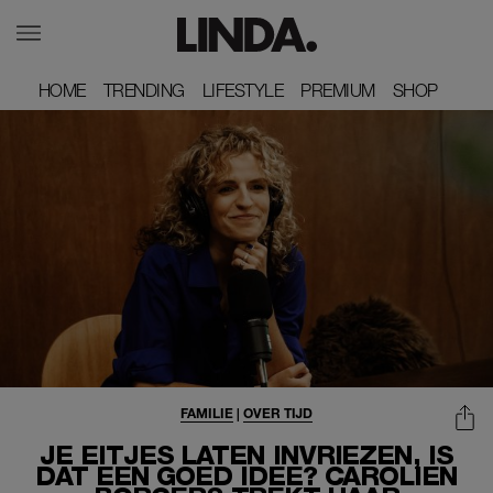
HOME
HOME
TRENDING
TRENDING
LIFESTYLE
LIFESTYLE
PREMIUM
PREMIUM
SHOP
SHOP
FAMILIE
|
OVER TIJD
JE EITJES LATEN INVRIEZEN, IS
DAT EEN GOED IDEE? CAROLIEN