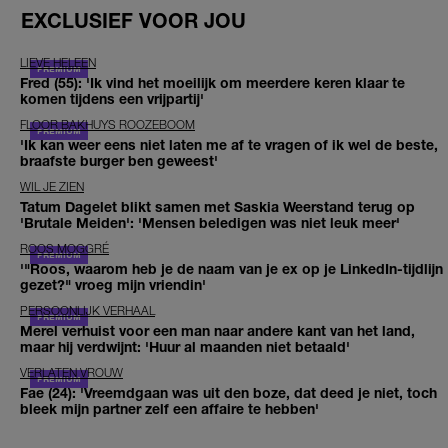
EXCLUSIEF VOOR JOU
LIEVE HELEEN
Fred (55): 'Ik vind het moeilijk om meerdere keren klaar te
komen tijdens een vrijpartij'
FLOOR BAKHUYS ROOZEBOOM
'Ik kan weer eens niet laten me af te vragen of ik wel de beste,
braafste burger ben geweest'
WIL JE ZIEN
Tatum Dagelet blikt samen met Saskia Weerstand terug op
'Brutale Meiden': 'Mensen beledigen was niet leuk meer'
ROOS MOGGRÉ
'"Roos, waarom heb je de naam van je ex op je LinkedIn-tijdlijn
gezet?" vroeg mijn vriendin'
PERSOONLIJK VERHAAL
Merel verhuist voor een man naar andere kant van het land,
maar hij verdwijnt: 'Huur al maanden niet betaald'
VERLATEN VROUW
Fae (24): 'Vreemdgaan was uit den boze, dat deed je niet, toch
bleek mijn partner zelf een affaire te hebben'