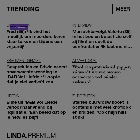
TRENDING
MEER
LIEVE HELEEN
INTERVIEW
Fred (55): 'Ik vind het
Man achtervolgt Valerie (35)
moeilijk om meerdere keren
in het bos en betast zichzelf,
klaar te komen tijdens een
zij filmt en deelt de
vrijpartij'
confrontatie: 'Ik laat me niet
tegenhouden'
FRAGMENT GEMIST
ADVERTORIAL
Word een professional yapper:
Gesprek Iris en Edwin neemt
zó wordt nieuwe mensen
onverwachte wending in
ontmoeten veel minder
'B&B Vol Liefde': 'Hoopte
awkward
dat je niet verliefd zou
worden'
HEFTIG
ZURE BUREN
Eline uit 'B&B Vol Liefde'
Sterres buurvrouw kookt 's
verloor haar vriend bij
ochtends met veel knoflook
liquidatie: 'Een beeld dat op
en kruiden: 'Ook mijn huis
je netvlies blijft'
stinkt'
LINDA.
PREMIUM