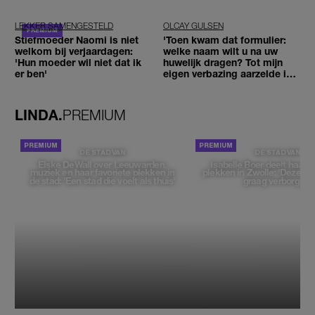
niet'
LEKKER SAMENGESTELD
OLCAY GULSEN
Stiefmoeder Naomi is niet
'Toen kwam dat formulier:
welkom bij verjaardagen:
welke naam wilt u na uw
'Hun moeder wil niet dat ik
huwelijk dragen? Tot mijn
er ben'
eigen verbazing aarzelde ik
geen moment'
LINDA.
PREMIUM
DE STAD VAN
DE STAD VAN
Elske DeWall over Leeuwarden,
Isabelle Boer deelt haar f
muziek en haar favoriete plekken in
plekken in Zwolle: 'Deze pl
de stad: 'Een stad die voelt als thuis'
graag verborgen'