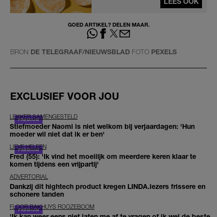
LEES OOK
GOED ARTIKEL? DELEN MAAR.
BRON
DE TELEGRAAF/NIEUWSBLAD
FOTO
PEXELS
EXCLUSIEF VOOR JOU
LEKKER SAMENGESTELD
Stiefmoeder Naomi is niet welkom bij verjaardagen: 'Hun
moeder wil niet dat ik er ben'
LIEVE HELEEN
Fred (55): 'Ik vind het moeilijk om meerdere keren klaar te
komen tijdens een vrijpartij'
ADVERTORIAL
Dankzij dit hightech product kregen LINDA.lezers frissere en
schonere tanden
FLOOR BAKHUYS ROOZEBOOM
'Ik kan weer eens niet laten me af te vragen of ik wel de beste,