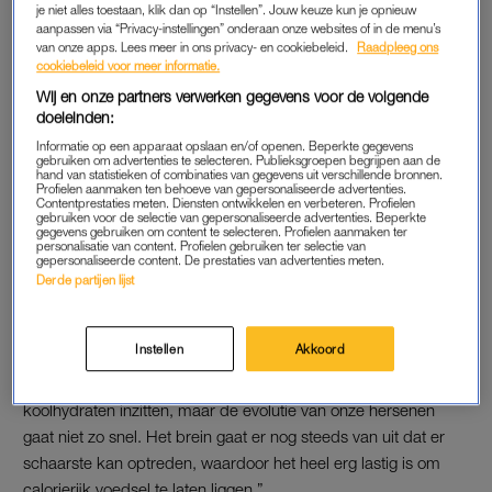
je niet alles toestaan, klik dan op “Instellen”. Jouw keuze kun je opnieuw
de voedingsindustrie
weet dat ook. En daarom liggen
aanpassen via “Privacy-instellingen” onderaan onze websites of in de menu’s
supermarkten vol met zakken chips in allerlei soorten en
van onze apps. Lees meer in ons privacy- en cookiebeleid.
Raadpleeg ons
cookiebeleid voor meer informatie.
maten.
Wij en onze partners verwerken gegevens voor de volgende
doeleinden:
Lekker thuis sporten, dacht
Informatie op een apparaat opslaan en/of openen. Beperkte gegevens
Linda de Mol: 'Daar lig ik,
gebruiken om advertenties te selecteren. Publieksgroepen begrijpen aan de
hand van statistieken of combinaties van gegevens uit verschillende bronnen.
chagrijnig op een matje op
Profielen aanmaken ten behoeve van gepersonaliseerde advertenties.
mijn zolder'
Contentprestaties meten. Diensten ontwikkelen en verbeteren. Profielen
gebruiken voor de selectie van gepersonaliseerde advertenties. Beperkte
gegevens gebruiken om content te selecteren. Profielen aanmaken ter
LEES OOK
personalisatie van content. Profielen gebruiken ter selectie van
gepersonaliseerde content. De prestaties van advertenties meten.
Derde partijen lijst
Aarts: “In de tijd van jagers en verzamelaars – duizenden jaren
geleden – was het essentieel om zoveel mogelijk calorieën
Instellen
Akkoord
binnen te krijgen, omdat er schaarste kon heersen. Nu kunnen
we overal waar we komen producten vinden waar vetten en
koolhydraten inzitten, maar de evolutie van onze hersenen
gaat niet zo snel. Het brein gaat er nog steeds van uit dat er
schaarste kan optreden, waardoor het heel erg lastig is om
calorierijk voedsel te laten liggen.”