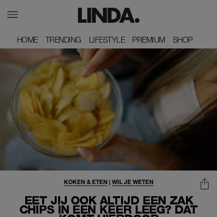
HOME
HOME
TRENDING
TRENDING
LIFESTYLE
LIFESTYLE
PREMIUM
PREMIUM
SHOP
SHOP
KOKEN & ETEN
|
WIL JE WETEN
EET JIJ OOK ALTIJD EEN ZAK
CHIPS IN ÉÉN KEER LEEG? DAT