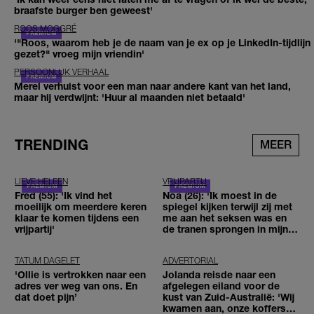
braafste burger ben geweest'
ROOS MOGGRÉ
'"Roos, waarom heb je de naam van je ex op je LinkedIn-tijdlijn
gezet?" vroeg mijn vriendin'
PERSOONLIJK VERHAAL
Merel verhuist voor een man naar andere kant van het land,
maar hij verdwijnt: 'Huur al maanden niet betaald'
TRENDING
MEER
LIEVE HELEEN
VRIJPARTIJ
Fred (55): 'Ik vind het
Noa (26): 'Ik moest in de
moeilijk om meerdere keren
spiegel kijken terwijl zij met
klaar te komen tijdens een
me aan het seksen was en
vrijpartij'
de tranen sprongen in mijn
ogen'
TATUM DAGELET
ADVERTORIAL
'Ollie is vertrokken naar een
Jolanda reisde naar een
adres ver weg van ons. En
afgelegen eiland voor de
dat doet pijn’
kust van Zuid-Australië: 'Wij
kwamen aan, onze koffers