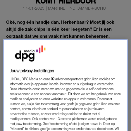
KOMT HIERDOOR
17-01-2025
|
MARTINE FINDHAMMER-SCHUT
Oké, nog één handje dan. Herkenbaar? Moet jij ook
altijd die zak chips in één keer leegeten? Er is een
oorzaak dat we ons vaak niet kunnen beheersen.
En die schuilt in de calorierijke combinaties van snelle suikers,
vet en zout.
Jouw privacy-instellingen
ZAK CHIPS LEEGETEN
LINDA., DPG Media en onze
92
advertentiepartners gebruiken cookies om
“Deze drie ingrediënten zorgen ervoor dat we blijven eten als
informatie over je apparaat, locatie, browser en surfgedrag te verzamelen.
we eenmaal een zak chips hebben opengetrokken. Er zitten
Deze informatie combineren we met de gegevens die je zelf deelt met ons,
zoals wanneer je een account aanmaakt. Dit doen we om het gebruik van onze
geen eiwitten of vezels in, waardoor we niet snel verzadigd
media te analyseren en onze websites en apps te verbeteren. Daarnaast
raken”, zo vertelt Esther Aarts, hersenwetenschapper en
kunnen we, als je hier toestemming voor geeft, je gegevens gebruiken om onze
content, communicatie en aanbod te personaliseren en je relevante
auteur van het boek
Waarom we een zak chips altijd in een
advertenties te tonen, en voor marketingdoeleinden delen met 4
keer leegeten
aan de
Telegraaf
.
mediapartners. Ook content van 13 externe platformen wordt enkel getoond
met jouw toestemming. Geef toestemming of stel je eigen keuze in. Door op
"Akkoord" te klikken, geef je toestemming voor onderstaande doeleinden. Wil
Voor ons brein is zo’n aanbod extra triggerend. Een deel van