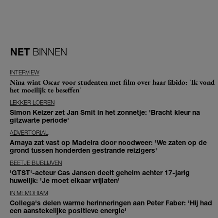
NET
BINNEN
INTERVIEW
Nina wint Oscar voor studenten met film over haar libido: 'Ik vond
het moeilijk te beseffen'
LEKKER LOEREN
Simon Keizer zet Jan Smit in het zonnetje: 'Bracht kleur na
gitzwarte periode'
ADVERTORIAL
Amaya zat vast op Madeira door noodweer: 'We zaten op de
grond tussen honderden gestrande reizigers'
BEETJE BIJBLIJVEN
'GTST'-acteur Cas Jansen deelt geheim achter 17-jarig
huwelijk: 'Je moet elkaar vrijlaten'
IN MEMORIAM
Collega's delen warme herinneringen aan Peter Faber: 'Hij had
een aanstekelijke positieve energie'