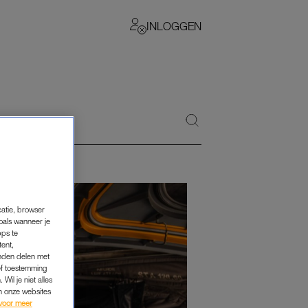
INLOGGEN
catie, browser
oals wanneer je
pps te
tent,
inden delen met
ef toestemming
Wil je niet alles
an onze websites
voor meer