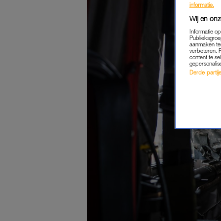
informatie.
Wij en onz
Informatie o
Publieksgroe
aanmaken ten
verbeteren. 
content te se
gepersonalis
Derde partijen