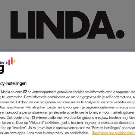
HOME
HOME
TRENDING
TRENDING
LIFESTYLE
LIFESTYLE
PREMIUM
PREMIUM
SHOP
SHOP
MEER
MEER
cy-instellingen
 Media en onze
92
advertentiepartners gebruiken cookies om informatie over je apparaat, lo
g te verzamelen. Deze informatie combineren we met de gegevens die je zelf deelt met ons, z
aanmaakt. Dit doen we om het gebruik van onze media te analyseren en onze websites en a
Daarnaast kunnen we, als je hier toestemming voor geeft, je gegevens gebruiken om onze con
 en aanbod te personaliseren en je relevante advertenties te tonen, en voor marketingdoele
ers. Ook content van 13 externe platformen wordt enkel getoond met jouw toestemming. Ge
gen keuze in. Door op "Akkoord" te klikken, geef je toestemming voor onderstaande doeleinden. 
k dan op “Instellen”. Jouw keuze kun je opnieuw aanpassen via “Privacy-instellingen” ondera
u’s van onze apps. Lees meer in ons privacy- en cookiebeleid.
Raadpleeg ons cookiebeleid 