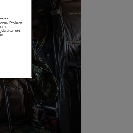
cteren.
onnen. Profielen
en en
s gebruiken om
van