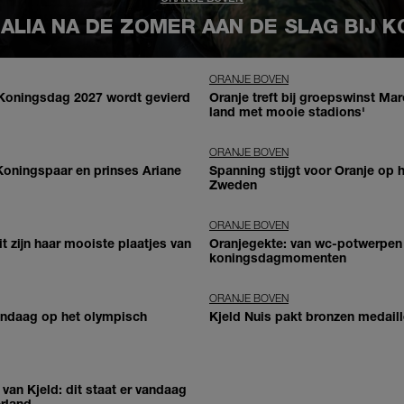
LIA NA DE ZOMER AAN DE SLAG BIJ K
ORANJE BOVEN
, Koningsdag 2027 wordt gevierd
Oranje treft bij groepswinst Ma
land met mooie stadions'
ORANJE BOVEN
 Koningspaar en prinses Ariane
Spanning stijgt voor Oranje op 
Zweden
ORANJE BOVEN
t zijn haar mooiste plaatjes van
Oranjegekte: van wc-potwerpen t
koningsdagmomenten
ORANJE BOVEN
vandaag op het olympisch
Kjeld Nuis pakt bronzen medaill
van Kjeld: dit staat er vandaag
rland