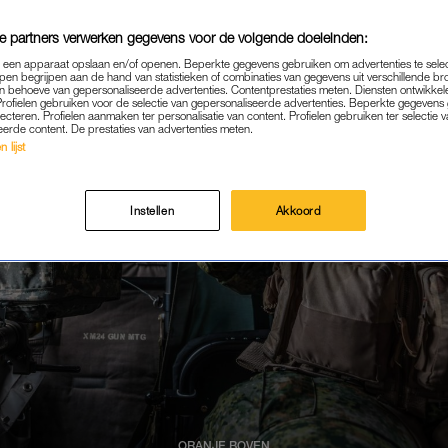
e partners verwerken gegevens voor de volgende doeleinden:
p een apparaat opslaan en/of openen. Beperkte gegevens gebruiken om advertenties te sele
pen begrijpen aan de hand van statistieken of combinaties van gegevens uit verschillende br
 behoeve van gepersonaliseerde advertenties. Contentprestaties meten. Diensten ontwikkel
Profielen gebruiken voor de selectie van gepersonaliseerde advertenties. Beperkte gegeven
lecteren. Profielen aanmaken ter personalisatie van content. Profielen gebruiken ter selectie 
eerde content. De prestaties van advertenties meten.
 lijst
Instellen
Akkoord
ORANJE BOVEN