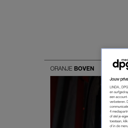
ORANJE
BOVEN
Jouw priva
LINDA., DPG
en surfgedra
een account 
verbeteren. 
communicatie
4 mediapartn
of stel je ei
toestaan, kli
of in de men