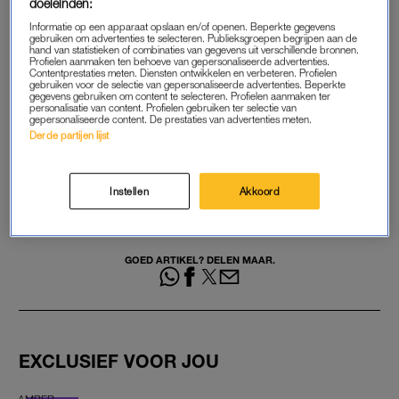
doeleinden:
natuurgebied betreden.
Informatie op een apparaat opslaan en/of openen. Beperkte gegevens
gebruiken om advertenties te selecteren. Publieksgroepen begrijpen aan de
hand van statistieken of combinaties van gegevens uit verschillende bronnen.
Profielen aanmaken ten behoeve van gepersonaliseerde advertenties.
DEMONSTRATIES
Contentprestaties meten. Diensten ontwikkelen en verbeteren. Profielen
gebruiken voor de selectie van gepersonaliseerde advertenties. Beperkte
gegevens gebruiken om content te selecteren. Profielen aanmaken ter
Afgelopen maanden hebben dierenliefhebbers massaal
personalisatie van content. Profielen gebruiken ter selectie van
gepersonaliseerde content. De prestaties van advertenties meten.
gedemonstreerd om de grote grazers in de
Derde partijen lijst
Oostvaardersplassen bij te mogen voeren. De gemeente en
Staatsbosbeheer hebben dit afgeraden om de natuur zijn gang
te laten gaan. Afgelopen winter zijn er duizenden grote grazers
Instellen
Akkoord
overleden omdat zij te zwak waren of zijn afgeschoten door
Staatsbosbeheer.
GOED ARTIKEL? DELEN MAAR.
EXCLUSIEF VOOR JOU