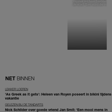
muziek en haar favoriete p
de stad: 'Een stad die voelt 
NET
BINNEN
LEKKER LOEREN
'As Greek as it gets': Heleen van Royen poseert in bikini tijdens
vakantie
GELEZEN BIJ DE TANDARTS
Nick Schilder over goede vriend Jan Smit: 'Een mooi mens in