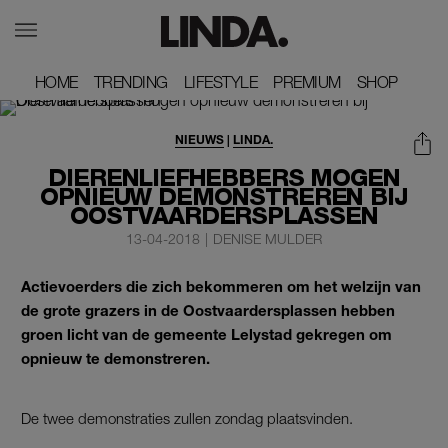
HOME
HOME
TRENDING
TRENDING
LIFESTYLE
LIFESTYLE
PREMIUM
PREMIUM
SHOP
SHOP
NIEUWS
|
LINDA.
DIERENLIEFHEBBERS MOGEN
OPNIEUW DEMONSTREREN BIJ
OOSTVAARDERSPLASSEN
13-04-2018
|
DENISE MULDER
Actievoerders die zich bekommeren om het welzijn van
de grote grazers in de Oostvaardersplassen hebben
groen licht van de gemeente Lelystad gekregen om
opnieuw te demonstreren.
De twee demonstraties zullen zondag plaatsvinden.