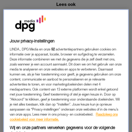
Lees ook
Meer dan de helft van grote grazers
Oostvaardersplassen dood na strenge winter
STILLE TOCHT
Jouw privacy-instellingen
De stichting Welzijn Grote Grazers wil aanstaande zondag bij
LINDA., DPG Media en onze
92
advertentiepartners gebruiken cookies om
het Provinciehuis in Lelystad een stille tocht houden voor de
informatie over je apparaat, locatie, browser en surfgedrag te verzamelen.
Deze informatie combineren we met de gegevens die je zelf deelt met ons,
grazers die zijn overleden. Een andere actiegroep maakt het
zoals wanneer je een account aanmaakt. Dit doen we om het gebruik van onze
iets bonter: zij willen in colonne over de A6 gaan rijden met
media te analyseren en onze websites en apps te verbeteren. Daarnaast
spandoeken.
kunnen we, als je hier toestemming voor geeft, je gegevens gebruiken om onze
content, communicatie en aanbod te personaliseren en je relevante
advertenties te tonen, en voor marketingdoeleinden delen met 4
mediapartners. Ook content van 13 externe platformen wordt enkel getoond
VERKEERSVEILIGHEID
met jouw toestemming. Geef toestemming of stel je eigen keuze in. Door op
"Akkoord" te klikken, geef je toestemming voor onderstaande doeleinden. Wil
Ondanks dat de actievoerders toestemming hebben
je niet alles toestaan, klik dan op “Instellen”. Jouw keuze kun je opnieuw
gekregen, moeten zij wel denken aan de verkeersveiligheid en
aanpassen via “Privacy-instellingen” onderaan onze websites of in de menu’s
van onze apps. Lees meer in ons privacy- en cookiebeleid.
Raadpleeg ons
de voorwaarden van de gemeente. Het Staatsbosbeheer heeft
cookiebeleid voor meer informatie.
vorige week betonblokken geplaatst bij een aantal
Wij en onze partners verwerken gegevens voor de volgende
toegangswegen om te voorkomen dat de actievoerders het