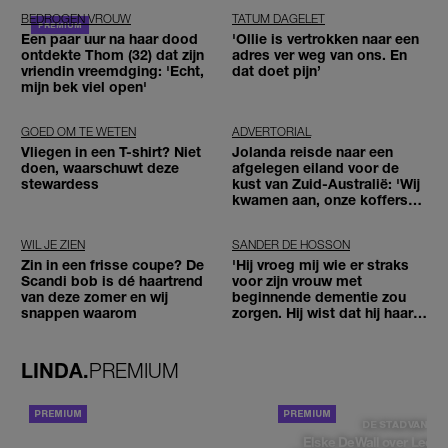
BEDROGEN VROUW
TATUM DAGELET
Een paar uur na haar dood
'Ollie is vertrokken naar een
ontdekte Thom (32) dat zijn
adres ver weg van ons. En
vriendin vreemdging: 'Echt,
dat doet pijn’
mijn bek viel open'
GOED OM TE WETEN
ADVERTORIAL
Vliegen in een T-shirt? Niet
Jolanda reisde naar een
doen, waarschuwt deze
afgelegen eiland voor de
stewardess
kust van Zuid-Australië: 'Wij
kwamen aan, onze koffers
niet'
WIL JE ZIEN
SANDER DE HOSSON
Zin in een frisse coupe? De
'Hij vroeg mij wie er straks
Scandi bob is dé haartrend
voor zijn vrouw met
van deze zomer en wij
beginnende dementie zou
snappen waarom
zorgen. Hij wist dat hij haar
zou moeten loslaten'
LINDA.
PREMIUM
ACHTERGROND
DE STAD VAN
Elske DeWall over Leeu