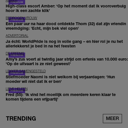
AMBER
High-class escort Amber: ‘Op het moment dat ik vooroverbuig
hoor ik een zachte klik’
BEDROGEN VROUW
Een paar uur na haar dood ontdekte Thom (32) dat zijn vriendin
vreemdging: 'Echt, mijn bek viel open'
ADVERTORIAL
Ja écht: WorldPride is nog in volle gang – en hier rol je nu het
allerlekkerst je bed in na het feesten
DE ERFENIS
Amy’s zus voert al twintig jaar strijd om erfenis van 10.000 euro:
'Op de uitvaart is ze niet geweest'
LEKKER SAMENGESTELD
Stiefmoeder Naomi is niet welkom bij verjaardagen: 'Hun
moeder wil niet dat ik er ben'
LIEVE HELEEN
Fred (55): 'Ik vind het moeilijk om meerdere keren klaar te
komen tijdens een vrijpartij'
TRENDING
MEER