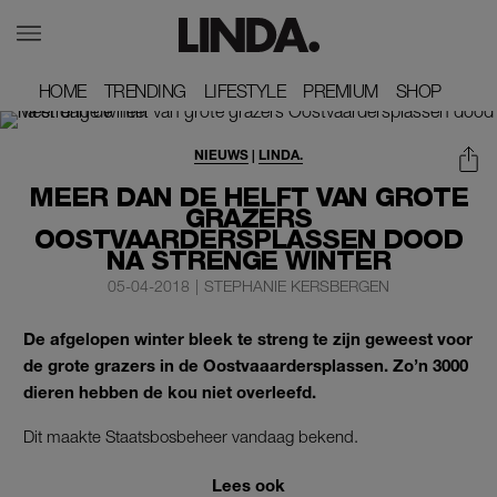
HOME
HOME
TRENDING
TRENDING
LIFESTYLE
LIFESTYLE
PREMIUM
PREMIUM
SHOP
SHOP
NIEUWS
|
LINDA.
MEER DAN DE HELFT VAN GROTE
GRAZERS
OOSTVAARDERSPLASSEN DOOD
NA STRENGE WINTER
05-04-2018
|
STEPHANIE KERSBERGEN
De afgelopen winter bleek te streng te zijn geweest voor
de grote grazers in de Oostvaaardersplassen. Zo’n 3000
dieren hebben de kou niet overleefd.
Dit maakte Staatsbosbeheer vandaag bekend.
Lees ook