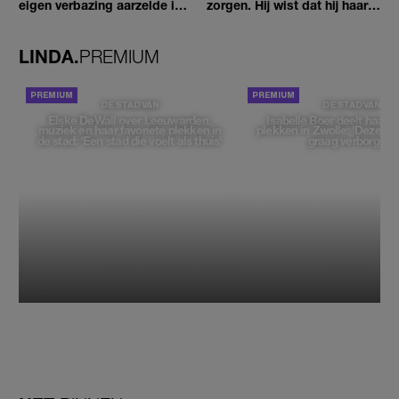
eigen verbazing aarzelde ik
zorgen. Hij wist dat hij haar
geen moment'
zou moeten loslaten'
LINDA.
PREMIUM
DE STAD VAN
DE STAD VAN
Elske DeWall over Leeuwarden,
Isabelle Boer deelt haar f
muziek en haar favoriete plekken in
plekken in Zwolle: 'Deze pl
de stad: 'Een stad die voelt als thuis'
graag verborgen'