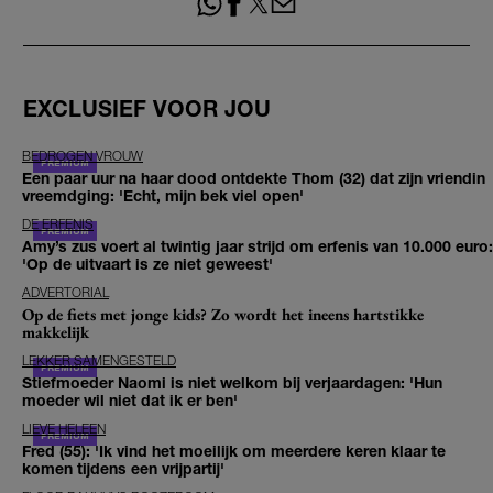
EXCLUSIEF VOOR JOU
BEDROGEN VROUW
Een paar uur na haar dood ontdekte Thom (32) dat zijn vriendin
vreemdging: 'Echt, mijn bek viel open'
DE ERFENIS
Amy’s zus voert al twintig jaar strijd om erfenis van 10.000 euro:
'Op de uitvaart is ze niet geweest'
ADVERTORIAL
Op de fiets met jonge kids? Zo wordt het ineens hartstikke
makkelijk
LEKKER SAMENGESTELD
Stiefmoeder Naomi is niet welkom bij verjaardagen: 'Hun
moeder wil niet dat ik er ben'
LIEVE HELEEN
Fred (55): 'Ik vind het moeilijk om meerdere keren klaar te
komen tijdens een vrijpartij'