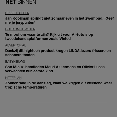
NET
BINNEN
LEKKER LOEREN
Jan Kooijman springt niet zomaar even in het zwembad: 'Geef
me je jurypunten'
GOED OM TE WETEN
Te mooi om waar te zijn? Kijk uit voor AI-foto's op
tweedehandsplatformen zoals Vinted
ADVERTORIAL
Dankzij dit hightech product kregen LINDA.lezers frissere en
schonere tanden
BABYNIEUWS
Son Mieux-bandleden Maud Akkermans en Olivier Lucas
verwachten hun eerste kind
HITTEPLAN
Zonnebrand in de aanslag, want we krijgen dit weekend weer
tropische temperaturen