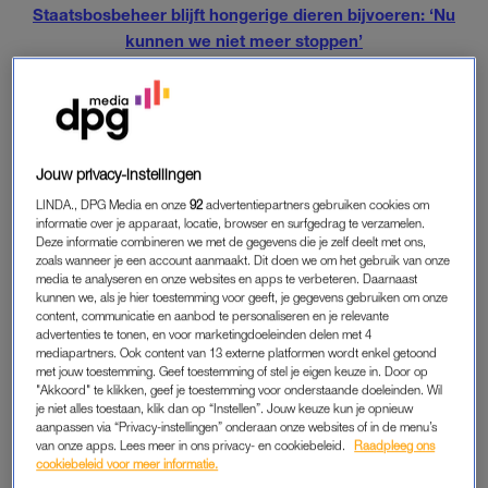
Staatsbosbeheer blijft hongerige dieren bijvoeren: ‘Nu
kunnen we niet meer stoppen’
EIND VAN DE WINTER
In maart –
de maand waarin Staatsbosbeheer besloot om de
dieren in het gebied bij te voeren
– stierven 1155 grote
Jouw privacy-instellingen
grazers. Het gaat om 958 edelherten, 157 paarden en 40
LINDA., DPG Media en onze
92
advertentiepartners gebruiken cookies om
runderen.
informatie over je apparaat, locatie, browser en surfgedrag te verzamelen.
Deze informatie combineren we met de gegevens die je zelf deelt met ons,
zoals wanneer je een account aanmaakt. Dit doen we om het gebruik van onze
media te analyseren en onze websites en apps te verbeteren. Daarnaast
AFGESCHOTEN
kunnen we, als je hier toestemming voor geeft, je gegevens gebruiken om onze
content, communicatie en aanbod te personaliseren en je relevante
Van die dieren werden 769 edelherten, 137 paarden en 37
advertenties te tonen, en voor marketingdoeleinden delen met 4
runderen afgeschoten. Dit gebeurde alleen “als conditie en
mediapartners. Ook content van 13 externe platformen wordt enkel getoond
met jouw toestemming. Geef toestemming of stel je eigen keuze in. Door op
gedrag lieten zien dat de dieren het eind van de winter
"Akkoord" te klikken, geef je toestemming voor onderstaande doeleinden. Wil
waarschijnlijk niet zouden halen”, aldus Staatsbosbeheer. 199
je niet alles toestaan, klik dan op “Instellen”. Jouw keuze kun je opnieuw
edelherten, 20 paarden en 3 runderen stierven een natuurlijke
aanpassen via “Privacy-instellingen” onderaan onze websites of in de menu’s
van onze apps. Lees meer in ons privacy- en cookiebeleid.
Raadpleeg ons
dood.
cookiebeleid voor meer informatie.