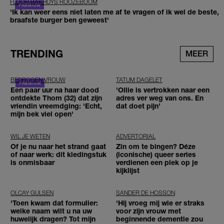
FLOOR BAKHUYS ROOZEBOOM
'Ik kan weer eens niet laten me af te vragen of ik wel de beste,
braafste burger ben geweest'
TRENDING
MEER
BEDROGEN VROUW
TATUM DAGELET
Een paar uur na haar dood
'Ollie is vertrokken naar een
ontdekte Thom (32) dat zijn
adres ver weg van ons. En
vriendin vreemdging: 'Echt,
dat doet pijn’
mijn bek viel open'
WIL JE WETEN
ADVERTORIAL
Of je nu naar het strand gaat
Zin om te bingen? Déze
of naar werk: dit kledingstuk
(iconische) queer series
is onmisbaar
verdienen een plek op je
kijklijst
OLCAY GULSEN
SANDER DE HOSSON
'Toen kwam dat formulier:
'Hij vroeg mij wie er straks
welke naam wilt u na uw
voor zijn vrouw met
huwelijk dragen? Tot mijn
beginnende dementie zou