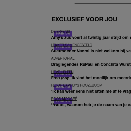
EXCLUSIEF VOOR JOU
DE ERFENIS
Amy’s zus voert al twintig jaar strijd om 
LEKKER SAMENGESTELD
Stiefmoeder Naomi is niet welkom bij ver
ADVERTORIAL
Draglegendes RuPaul en Conchita Wurst
LIEVE HELEEN
Fred (55): 'Ik vind het moeilijk om meerde
FLOOR BAKHUYS ROOZEBOOM
'Ik kan weer eens niet laten me af te vr
ROOS MOGGRÉ
'"Roos, waarom heb je de naam van je ex 