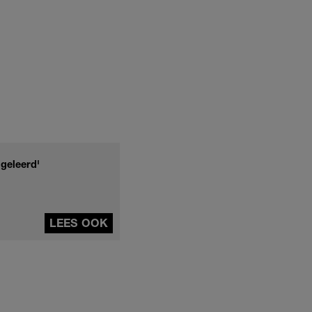
 geleerd'
LEES OOK