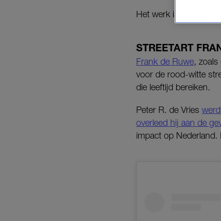
Het werk is te bewonde
STREETART FRA
Frank de Ruwe
, zoals
voor de rood-witte st
die leeftijd bereiken.
Peter R. de Vries
werd
overleed hij aan de ge
impact op Nederland