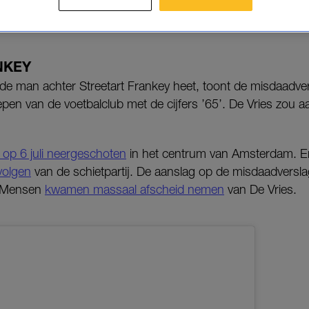
ren bij de Johan Cruijff Arena.
NKEY
 de man achter Streetart Frankey heet, toont de misdaadve
repen van de voetbalclub met de cijfers ’65’. De Vries zo
 op 6 juli neergeschoten
in het centrum van Amsterdam. En
volgen
van de schietpartij. De aanslag op de misdaadversl
. Mensen
kwamen massaal afscheid nemen
van De Vries.