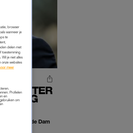
catie, browser
oals wanneer je
pps te
tent,
inden delen met
ef toestemming
Wil je niet alles
an onze websites
voor meer
AN PETER
cteren.
onnen. Profielen
JAARDAG
en en
s gebruiken om
van
Hazes Sr. op de Dam