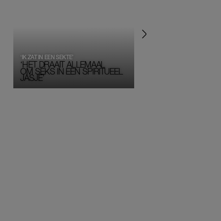
‘IK ZAT IN EEN SEKTE’
‘HET DRAAIT ALLEMAAL
OM SEKS IN EEN SPIRITUEEL 
JASJE’