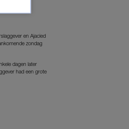
rslaggever en Ajacied
u aankomende zondag
kele dagen later
aggever had een grote