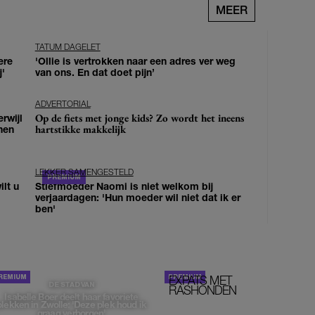
MEER
TATUM DAGELET
ere
'Ollie is vertrokken naar een adres ver weg
j'
van ons. En dat doet pijn’
ADVERTORIAL
Op de fiets met jonge kids? Zo wordt het ineens
erwijl
hartstikke makkelijk
nen
LEKKER SAMENGESTELD
lt u
Stiefmoeder Naomi is niet welkom bij
verjaardagen: 'Hun moeder wil niet dat ik er
ben'
EXPATS MET
STOM!
DE STAD VAN
RASHONDEN
Isabelle Boer deelt haar favoriete
plekken in Zwolle: 'Deze plek houd ik
graag verborgen'