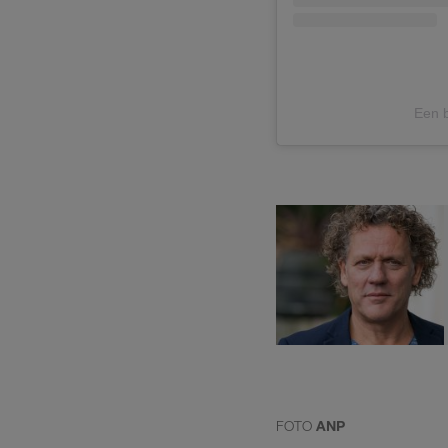
Een b
FOTO
ANP