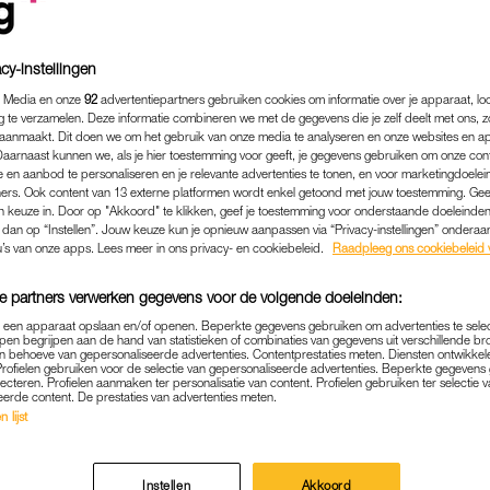
cy-instellingen
 Media en onze
92
advertentiepartners gebruiken cookies om informatie over je apparaat, lo
g te verzamelen. Deze informatie combineren we met de gegevens die je zelf deelt met ons, z
aanmaakt. Dit doen we om het gebruik van onze media te analyseren en onze websites en a
Daarnaast kunnen we, als je hier toestemming voor geeft, je gegevens gebruiken om onze con
 en aanbod te personaliseren en je relevante advertenties te tonen, en voor marketingdoele
ers. Ook content van 13 externe platformen wordt enkel getoond met jouw toestemming. Ge
gen keuze in. Door op "Akkoord" te klikken, geef je toestemming voor onderstaande doeleinden. 
k dan op “Instellen”. Jouw keuze kun je opnieuw aanpassen via “Privacy-instellingen” ondera
u’s van onze apps. Lees meer in ons privacy- en cookiebeleid.
Raadpleeg ons cookiebeleid 
BINNENLAND
|
BIJZONDER
e partners verwerken gegevens voor de volgende doeleinden:
AAR MAAKT EERBETOON A
p een apparaat opslaan en/of openen. Beperkte gegevens gebruiken om advertenties te sele
pen begrijpen aan de hand van statistieken of combinaties van gegevens uit verschillende br
VRIES VANWEGE 65E VER
 behoeve van gepersonaliseerde advertenties. Contentprestaties meten. Diensten ontwikkel
Profielen gebruiken voor de selectie van gepersonaliseerde advertenties. Beperkte gegeven
lecteren. Profielen aanmaken ter personalisatie van content. Profielen gebruiken ter selectie 
12-11-2021
|
NATHALIE BOLLEN
eerde content. De prestaties van advertenties meten.
 lijst
 onder andere bekend van het LEGO-beeld van André 
 een eerbetoon gemaakt aan Peter R. de Vries.
Instellen
Akkoord