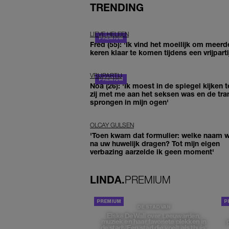
TRENDING
LIEVE HELEEN
Fred (55): 'Ik vind het moeilijk om meerd
keren klaar te komen tijdens een vrijparti
VRIJPARTIJ
Noa (26): 'Ik moest in de spiegel kijken t
zij met me aan het seksen was en de tra
sprongen in mijn ogen'
OLCAY GULSEN
'Toen kwam dat formulier: welke naam wi
na uw huwelijk dragen? Tot mijn eigen
verbazing aarzelde ik geen moment'
LINDA.
PREMIUM
DE STAD VAN
Elske DeWall over Leeuwarden,
muziek en haar favoriete plekken in
de stad: 'Een stad die voelt als thuis'