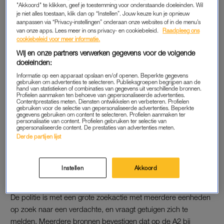
"Akkoord" te klikken, geef je toestemming voor onderstaande doeleinden. Wil
Amsterdam”, aldus de korpschef.
je niet alles toestaan, klik dan op “Instellen”. Jouw keuze kun je opnieuw
aanpassen via “Privacy-instellingen” onderaan onze websites of in de menu’s
van onze apps. Lees meer in ons privacy- en cookiebeleid.
Raadpleeg ons
De Vries is omstreeks half acht door zijn hoofd geschoten voor
cookiebeleid voor meer informatie.
het gebouw waar
RTL Boulevard
opgenomen wordt. De Vries
Wij en onze partners verwerken gegevens voor de volgende
was daar dinsdagavond te gast. Bronnen binnen de
doeleinden:
advocatuur hebben de NOS laten weten dat er vijf schoten
Informatie op een apparaat opslaan en/of openen. Beperkte gegevens
zouden zijn gelost.
gebruiken om advertenties te selecteren. Publieksgroepen begrijpen aan de
hand van statistieken of combinaties van gegevens uit verschillende bronnen.
Profielen aanmaken ten behoeve van gepersonaliseerde advertenties.
Contentprestaties meten. Diensten ontwikkelen en verbeteren. Profielen
gebruiken voor de selectie van gepersonaliseerde advertenties. Beperkte
PETER R. DE VRIES
gegevens gebruiken om content te selecteren. Profielen aanmaken ter
personalisatie van content. Profielen gebruiken ter selectie van
De Amsterdamse veiligheidsdriehoek is met spoed
gepersonaliseerde content. De prestaties van advertenties meten.
Derde partijen lijst
bijeengekomen vanwege de schietpartij, meldt
AT5
. Ook
demissionair premier Mark Rutte en demissionair minister van
justitie Ferd Grapperhaus zijn naar het ministerie gekomen
Instellen
Akkoord
voor extra overleg.
De politie is met een grote zoekactie met meerdere eenheden
op zoek naar een verdachte, en vraagt getuigen zich te
melden. Meerdere bronnen bevestigen dat op de A2 bij