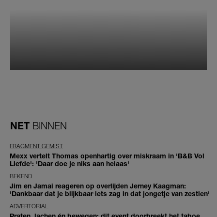
NET
BINNEN
FRAGMENT GEMIST
Mexx vertelt Thomas openhartig over miskraam in 'B&B Vol
Liefde': 'Daar doe je niks aan helaas'
BEKEND
Jim en Jamai reageren op overlijden Jerney Kaagman:
'Dankbaar dat je blijkbaar iets zag in dat jongetje van zestien'
ADVERTORIAL
Praten, lachen én bewegen: dit event doorbreekt het taboe