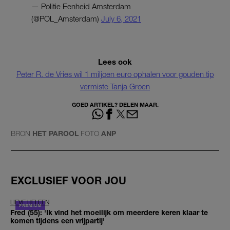
— Politie Eenheid Amsterdam
(@POL_Amsterdam)
July 6, 2021
Lees ook
Peter R. de Vries wil 1 miljoen euro ophalen voor gouden tip
vermiste Tanja Groen
GOED ARTIKEL? DELEN MAAR.
BRON
HET PAROOL
FOTO
ANP
EXCLUSIEF VOOR JOU
LIEVE HELEEN
Fred (55): 'Ik vind het moeilijk om meerdere keren klaar te
komen tijdens een vrijpartij'