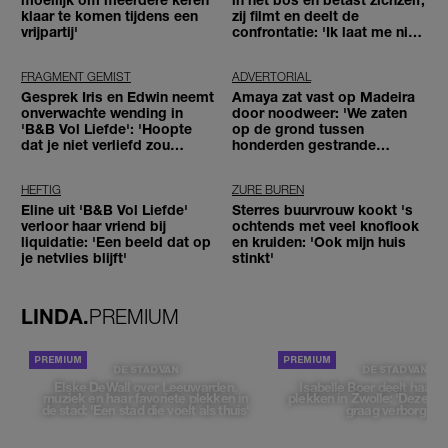
klaar te komen tijdens een
zij filmt en deelt de
vrijpartij'
confrontatie: 'Ik laat me niet
tegenhouden'
FRAGMENT GEMIST
ADVERTORIAL
Gesprek Iris en Edwin neemt
Amaya zat vast op Madeira
onverwachte wending in
door noodweer: 'We zaten
'B&B Vol Liefde': 'Hoopte
op de grond tussen
dat je niet verliefd zou
honderden gestrande
worden'
reizigers'
HEFTIG
ZURE BUREN
Eline uit 'B&B Vol Liefde'
Sterres buurvrouw kookt 's
verloor haar vriend bij
ochtends met veel knoflook
liquidatie: 'Een beeld dat op
en kruiden: 'Ook mijn huis
je netvlies blijft'
stinkt'
LINDA.
PREMIUM
DE STAD VAN
DE STAD VAN
Elske DeWall over Leeuwarden,
Isabelle Boer deelt haar f
muziek en haar favoriete plekken in
plekken in Zwolle: 'Deze pl
de stad: 'Een stad die voelt als thuis'
graag verborgen'