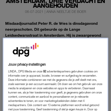
AMSTERDAM, DRIE VERDACHTEN
AANGEHOUDEN
06-07-2021
|
ANNA NEELTJE DE BOER
Misdaadjournalist Peter R. de Vries is dinsdagavond
neergeschoten. Dit gebeurde op de Lange
Leidsedwarsstraat in Amsterdam. Hij is zwaargewond
afgevoerd naar het ziekenhuis.
Inmiddels heeft de politie drie verdachten aangehouden. Dat
heeft de Amsterdamse korpschef Frank Paauw gezegd op
een persconferentie.
Jouw privacy-instellingen
LINDA., DPG Media en onze
92
advertentiepartners gebruiken cookies om
informatie over je apparaat, locatie, browser en surfgedrag te verzamelen.
VERDACHTEN
Deze informatie combineren we met de gegevens die je zelf deelt met ons,
zoals wanneer je een account aanmaakt. Dit doen we om het gebruik van onze
Door getuigen ter plaatse kreeg de politie snel zicht op een
media te analyseren en onze websites en apps te verbeteren. Daarnaast
mogelijke vluchtauto. Op de A4 is een mogelijke vluchtauto
kunnen we, als je hier toestemming voor geeft, je gegevens gebruiken om onze
content, communicatie en aanbod te personaliseren en je relevante
staande gehouden, aldus Paauw. Twee verdachten zijn
advertenties te tonen, en voor marketingdoeleinden delen met 4
gearresteerd. De mogelijke schutter zit daarbij, zei Paauw. Een
mediapartners. Ook content van 13 externe platformen wordt enkel getoond
met jouw toestemming. Geef toestemming of stel je eigen keuze in. Door op
derde verdachte is aangehouden op “een locatie in