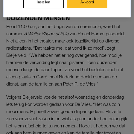
Instellen
Akkoord
DUIZENDEN MENSEN
Rond 11.00 uur, aan het begin van de ceremonie, werd het
nummer
A Whiter Shade of Pale
van Procol Harum gespeeld.
Niet alleen in het theater, maar ook tegelijkertijd op diverse
radiostations. “Dat raakte me, dat vond ik zo mooi”, zegt
Bleijerveld. “We hebben het er nog over gehad, hoe mooi je
hiermee de verbinding legt naar gisteren. Toen duizenden
mensen langs de baar liepen. Zo vond het besloten deel niet
alleen plaats in Carré, heel Nederland denkt even aan de
dienst, aan de familie en aan Peter R. de Vries.”
Volgens Bleijerveld voelde het alsof woensdag en donderdag
iets terug kon worden gedaan voor De Vries. “Het was zo’n
mooi mens. Hij heeft zoveel goede dingen gedaan. Hij zette
zich voor zoveel zaken in en wist als geen ander hoe belangrijk
het is om afscheid te kunnen nemen. Hopelijk hebben we dat
ook aan hem kunnen geven en kan de familie hier troost en