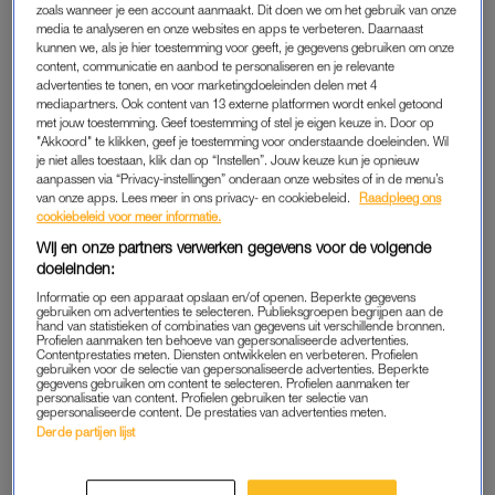
zoals wanneer je een account aanmaakt. Dit doen we om het gebruik van onze
Onder meer de familie van de vermiste Tanja Groen en de
media te analyseren en onze websites en apps te verbeteren. Daarnaast
nabestaanden van de omgebrachte jongen Nicky Verstappen
kunnen we, als je hier toestemming voor geeft, je gegevens gebruiken om onze
content, communicatie en aanbod te personaliseren en je relevante
waren bij de dienst aanwezig. Ook burgemeester Femke
advertenties te tonen, en voor marketingdoeleinden delen met 4
Halsema van Amsterdam en de medewerkers van
RTL
mediapartners. Ook content van 13 externe platformen wordt enkel getoond
Boulevard
waren aanwezig.
met jouw toestemming. Geef toestemming of stel je eigen keuze in. Door op
"Akkoord" te klikken, geef je toestemming voor onderstaande doeleinden. Wil
je niet alles toestaan, klik dan op “Instellen”. Jouw keuze kun je opnieuw
aanpassen via “Privacy-instellingen” onderaan onze websites of in de menu’s
POLITIE, CARRÉ, GGD
van onze apps. Lees meer in ons privacy- en cookiebeleid.
Raadpleeg ons
cookiebeleid voor meer informatie.
Monuta heeft voor het afscheid in Carré op woensdag en
Wij en onze partners verwerken gegevens voor de volgende
donderdag een projectgroep gevormd met de gemeente
doeleinden:
Amsterdam, politie, Carré en de GGD. Het testen van tevoren
Informatie op een apparaat opslaan en/of openen. Beperkte gegevens
verliep goed, vertelt Bleijerveld. Gasten moesten een
gebruiken om advertenties te selecteren. Publieksgroepen begrijpen aan de
hand van statistieken of combinaties van gegevens uit verschillende bronnen.
coronatoegangsbewijs laten zien. De meesten hadden zich al
Profielen aanmaken ten behoeve van gepersonaliseerde advertenties.
Contentprestaties meten. Diensten ontwikkelen en verbeteren. Profielen
getest, een aantal deed dit nog in het theater.
gebruiken voor de selectie van gepersonaliseerde advertenties. Beperkte
gegevens gebruiken om content te selecteren. Profielen aanmaken ter
personalisatie van content. Profielen gebruiken ter selectie van
“Net als gisteren zag ik weer hoe emotioneel mensen zijn”,
gepersonaliseerde content. De prestaties van advertenties meten.
Derde partijen lijst
zegt hij, doelend op het publieke afscheid in het theater op
woensdag. Duizenden mensen kwamen De Vries die dag een
laatste groet brengen. Veel van hen waren erg geëmotioneerd.