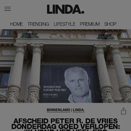
HOME
HOME
TRENDING
TRENDING
LIFESTYLE
LIFESTYLE
PREMIUM
PREMIUM
SHOP
SHOP
BINNENLAND
|
LINDA.
AFSCHEID PETER R. DE VRIES
DONDERDAG GOED VERLOPEN: