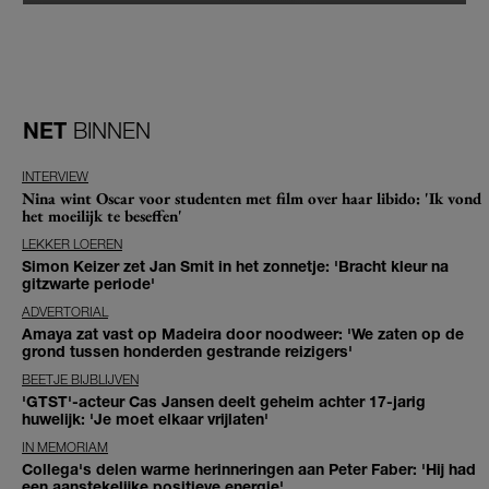
NET
BINNEN
INTERVIEW
Nina wint Oscar voor studenten met film over haar libido: 'Ik vond
het moeilijk te beseffen'
LEKKER LOEREN
Simon Keizer zet Jan Smit in het zonnetje: 'Bracht kleur na
gitzwarte periode'
ADVERTORIAL
Amaya zat vast op Madeira door noodweer: 'We zaten op de
grond tussen honderden gestrande reizigers'
BEETJE BIJBLIJVEN
'GTST'-acteur Cas Jansen deelt geheim achter 17-jarig
huwelijk: 'Je moet elkaar vrijlaten'
IN MEMORIAM
Collega's delen warme herinneringen aan Peter Faber: 'Hij had
een aanstekelijke positieve energie'