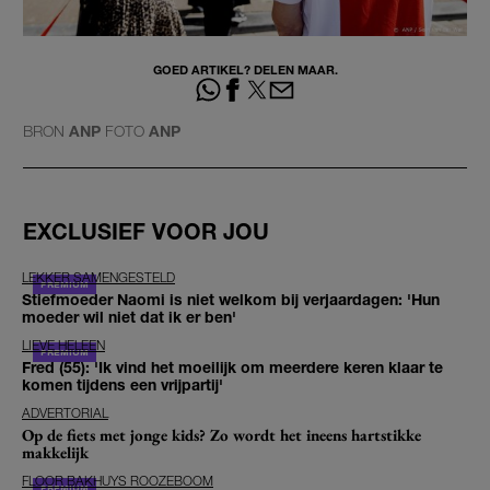
GOED ARTIKEL? DELEN MAAR.
BRON
ANP
FOTO
ANP
EXCLUSIEF VOOR JOU
LEKKER SAMENGESTELD
Stiefmoeder Naomi is niet welkom bij verjaardagen: 'Hun
moeder wil niet dat ik er ben'
LIEVE HELEEN
Fred (55): 'Ik vind het moeilijk om meerdere keren klaar te
komen tijdens een vrijpartij'
ADVERTORIAL
Op de fiets met jonge kids? Zo wordt het ineens hartstikke
makkelijk
FLOOR BAKHUYS ROOZEBOOM