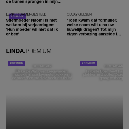
de tranen sprongen in mijn
ogen'
LEKKER SAMENGESTELD
OLCAY GULSEN
Stiefmoeder Naomi is niet
'Toen kwam dat formulier:
welkom bij verjaardagen:
welke naam wilt u na uw
'Hun moeder wil niet dat ik
huwelijk dragen? Tot mijn
er ben'
eigen verbazing aarzelde ik
geen moment'
LINDA.
PREMIUM
DE STAD VAN
DE STAD VAN
Elske DeWall over Leeuwarden,
Isabelle Boer deelt haar f
muziek en haar favoriete plekken in
plekken in Zwolle: 'Deze pl
de stad: 'Een stad die voelt als thuis'
graag verborgen'