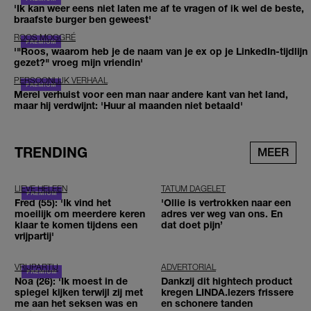
'Ik kan weer eens niet laten me af te vragen of ik wel de beste,
braafste burger ben geweest'
ROOS MOGGRÉ
'"Roos, waarom heb je de naam van je ex op je LinkedIn-tijdlijn
gezet?" vroeg mijn vriendin'
PERSOONLIJK VERHAAL
Merel verhuist voor een man naar andere kant van het land,
maar hij verdwijnt: 'Huur al maanden niet betaald'
TRENDING
MEER
LIEVE HELEEN
TATUM DAGELET
Fred (55): 'Ik vind het
'Ollie is vertrokken naar een
moeilijk om meerdere keren
adres ver weg van ons. En
klaar te komen tijdens een
dat doet pijn’
vrijpartij'
VRIJPARTIJ
ADVERTORIAL
Noa (26): 'Ik moest in de
Dankzij dit hightech product
spiegel kijken terwijl zij met
kregen LINDA.lezers frissere
me aan het seksen was en
en schonere tanden