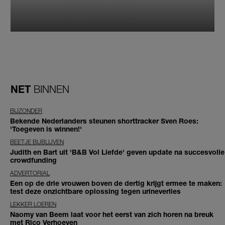
NET
BINNEN
BIJZONDER
Bekende Nederlanders steunen shorttracker Sven Roes:
'Toegeven is winnen!'
BEETJE BIJBLIJVEN
Judith en Bart uit 'B&B Vol Liefde' geven update na succesvolle
crowdfunding
ADVERTORIAL
Een op de drie vrouwen boven de dertig krijgt ermee te maken:
test deze onzichtbare oplossing tegen urineverlies
LEKKER LOEREN
Naomy van Beem laat voor het eerst van zich horen na breuk
met Rico Verhoeven