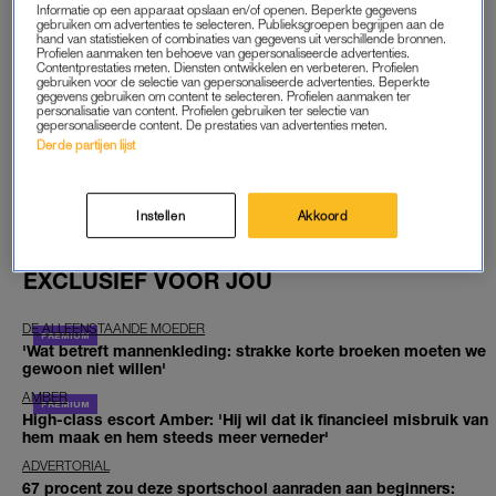
Informatie op een apparaat opslaan en/of openen. Beperkte gegevens
op afstand bestuurbare robotjes met ingebouwde camera’s.
gebruiken om advertenties te selecteren. Publieksgroepen begrijpen aan de
hand van statistieken of combinaties van gegevens uit verschillende bronnen.
Wie kwaad wil, kan met de gebruikers van het robotje
Profielen aanmaken ten behoeve van gepersonaliseerde advertenties.
Contentprestaties meten. Diensten ontwikkelen en verbeteren. Profielen
meekijken.
gebruiken voor de selectie van gepersonaliseerde advertenties. Beperkte
gegevens gebruiken om content te selecteren. Profielen aanmaken ter
personalisatie van content. Profielen gebruiken ter selectie van
GOED ARTIKEL? DELEN MAAR.
gepersonaliseerde content. De prestaties van advertenties meten.
Derde partijen lijst
BRON
LINDA.NL
FOTO
ANP
Instellen
Akkoord
EXCLUSIEF VOOR JOU
DE ALLEENSTAANDE MOEDER
'Wat betreft mannenkleding: strakke korte broeken moeten we
gewoon niet willen'
AMBER
High-class escort Amber: 'Hij wil dat ik financieel misbruik van
hem maak en hem steeds meer verneder'
ADVERTORIAL
67 procent zou deze sportschool aanraden aan beginners: