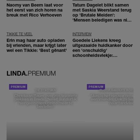
Naomy van Beem laat voor
Tatum Dagelet blikt samen
het eerst van zich horen na
met Saskia Weerstand terug
breuk met Rico Verhoeven
op 'Brutale Meiden':
'Mensen beledigen was niet
leuk meer'
TIKKIE TE VEEL
INTERVIEW
Erin mag haar auto opladen
Goedele Liekens kreeg
bij vrienden, maar krijgt later
uitgezaaide huidkanker door
wel een Tikkie: 'Best gênant'
een 'onschuldig'
schoonheidsvlekje:
'Alarmbellen waren er al'
LINDA.
PREMIUM
DE STAD VAN
FLOOR BAKHUYS ROOZE
Christiaan Bauer over zijn favoriete
''Juni is het nieuwe decemb
plekken in Breda: 'Na elf uur durf ik
een vriendin. Ook zij liep du
hier geen cappuccino meer te
haar tandvlees'
bestellen'