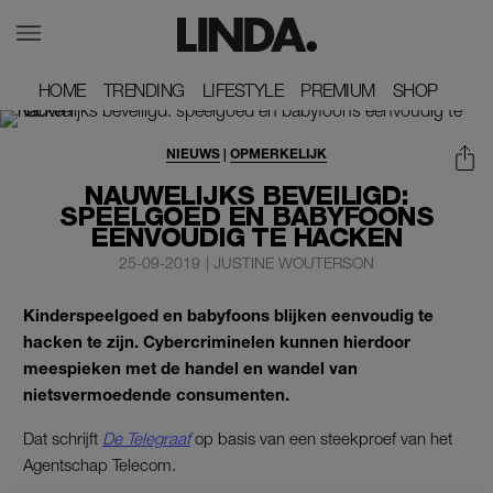
HOME
HOME
TRENDING
TRENDING
LIFESTYLE
LIFESTYLE
PREMIUM
PREMIUM
SHOP
SHOP
NIEUWS
|
OPMERKELIJK
NAUWELIJKS BEVEILIGD:
SPEELGOED EN BABYFOONS
EENVOUDIG TE HACKEN
25-09-2019
|
JUSTINE WOUTERSON
Kinderspeelgoed en babyfoons blijken eenvoudig te
hacken te zijn. Cybercriminelen kunnen hierdoor
meespieken met de handel en wandel van
nietsvermoedende consumenten.
Dat schrijft
De Telegraaf
op basis van een steekproef van het
Agentschap Telecom.