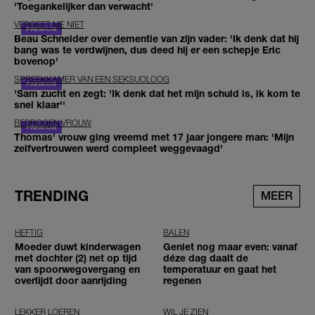
'Toegankelijker dan verwacht'
VERGEET ME NIET
Beau Schneider over dementie van zijn vader: 'Ik denk dat hij
bang was te verdwijnen, dus deed hij er een schepje Eric
bovenop'
SPREEKKAMER VAN EEN SEKSUOLOOG
'Sam zucht en zegt: 'Ik denk dat het mijn schuld is, ik kom te
snel klaar''
BEDROGEN VROUW
Thomas' vrouw ging vreemd met 17 jaar jongere man: 'Mijn
zelfvertrouwen werd compleet weggevaagd'
TRENDING
MEER
HEFTIG
BALEN
Moeder duwt kinderwagen
Geniet nog maar even: vanaf
met dochter (2) net op tijd
déze dag daalt de
van spoorwegovergang en
temperatuur en gaat het
overlijdt door aanrijding
regenen
LEKKER LOEREN
WIL JE ZIEN