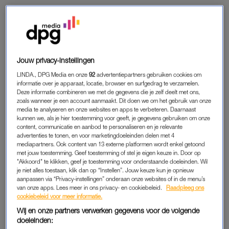
SLECHTS 25 PROCENT GOED BEVEILIGD
De digi-waakhond nam meer dan twintig in Nederland
veelgebruikte apparaten onder de loep, van babyfoons tot op
afstand bedienbare deursloten. Slechts vijf bleken relatief
Jouw privacy-instellingen
goed beveiligd te zijn. Het onderzoek wordt woensdag aan
LINDA., DPG Media en onze
92
advertentiepartners gebruiken cookies om
staatssecretaris Mona Keijzer (Economische Zaken)
informatie over je apparaat, locatie, browser en surfgedrag te verzamelen.
Deze informatie combineren we met de gegevens die je zelf deelt met ons,
aangeboden. Het Agentschap pleit voor extra veiligheidsregels
zoals wanneer je een account aanmaakt. Dit doen we om het gebruik van onze
die voor heel Europa moeten gelden.
media te analyseren en onze websites en apps te verbeteren. Daarnaast
kunnen we, als je hier toestemming voor geeft, je gegevens gebruiken om onze
content, communicatie en aanbod te personaliseren en je relevante
Lees ook
advertenties te tonen, en voor marketingdoeleinden delen met 4
Consumentenbond waarschuwt voor makkelijk te hacken
mediapartners. Ook content van 13 externe platformen wordt enkel getoond
met jouw toestemming. Geef toestemming of stel je eigen keuze in. Door op
babyfoons
"Akkoord" te klikken, geef je toestemming voor onderstaande doeleinden. Wil
je niet alles toestaan, klik dan op “Instellen”. Jouw keuze kun je opnieuw
aanpassen via “Privacy-instellingen” onderaan onze websites of in de menu’s
VIER VAN VIJF SPEELTJES ‘KRITIEK’
van onze apps. Lees meer in ons privacy- en cookiebeleid.
Raadpleeg ons
cookiebeleid voor meer informatie.
Het is vooral speelgoed dat volgens het Agentschap eenvoudig
Wij en onze partners verwerken gegevens voor de volgende
valt binnen te dringen. Van de vijf onderzochte speeltjes
doeleinden:
kregen er vier het predicaat kritiek. Dat gaat bijvoorbeeld om