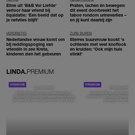
Eline uit 'B&B Vol Liefde'
Praten, lachen én bewegen:
verloor haar vriend bij
dit event doorbreekt het
liquidatie: 'Een beeld dat op
taboe rondom urineverlies –
je netvlies blijft'
en jij kunt daarbij zijn
VERDRIETIG
ZURE BUREN
Nederlandse vrouw komt om
Sterres buurvrouw kookt 's
bij reddingspoging van
ochtends met veel knoflook
vriendin in zee Kreta,
en kruiden: 'Ook mijn huis
kinderen zien het gebeuren
stinkt'
LINDA.
PREMIUM
DE STAD VAN
DE STAD VAN
Elske DeWall over Leeuwarden,
Isabelle Boer deelt haar f
muziek en haar favoriete plekken in
plekken in Zwolle: 'Deze pl
de stad: 'Een stad die voelt als thuis'
graag verborgen'