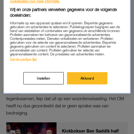
cookiebeleid voor meer informatie.
Het management van Verhoeven liet eerder al weten zich geen
Wij en onze partners verwerken gegevens voor de volgende
zorgen te maken over de aangifte. Zij voelden zich ‘gesterkt
doeleinden:
door getuigen en de wetenschap van hetgeen er zich
Informatie op een apparaat opslaan en/of openen. Beperkte gegevens
daadwerkelijk heeft afgespeeld’. “Desondanks is het fijn dat
gebruiken om advertenties te selecteren. Publieksgroepen begrijpen aan de
hand van statistieken of combinaties van gegevens uit verschillende bronnen.
we dit weer achter ons kunnen laten”, laat Erja vandaag
Profielen aanmaken ten behoeve van gepersonaliseerde advertenties.
Contentprestaties meten. Diensten ontwikkelen en verbeteren. Profielen
weten.
gebruiken voor de selectie van gepersonaliseerde advertenties. Beperkte
gegevens gebruiken om content te selecteren. Profielen aanmaken ter
personalisatie van content. Profielen gebruiken ter selectie van
gepersonaliseerde content. De prestaties van advertenties meten.
Derde partijen lijst
ONENIGHEID
Verhoeven
was een aantal jaren geleden het gezicht voor
Koppers’ voedingssupplementenbedrijf High End Nutrition
Instellen
Akkoord
Supplements. Na faillissement van het bedrijf ontstond
onenigheid. Toen de partijen elkaar in het museum
tegenkwamen, liep dat uit op een woordenwisseling. Het OM
heeft nu dus geoordeeld dat er geen sprake was van
bedreiging.
Kickbokser Ben Saddik half