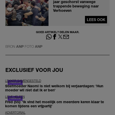
jaar geschorst vanwege
trappende beweging naar
Verhoeven
LEES OOK
GOED ARTIKEL? DELEN MAAR.
BRON
ANP
FOTO
ANP
EXCLUSIEF VOOR JOU
LEKKER SAMENGESTELD
Stiefmoeder Naomi is niet welkom bij verjaardagen: 'Hun
moeder wil niet dat ik er ben'
LIEVE HELEEN
Fred (55): 'Ik vind het moeilijk om meerdere keren klaar te
komen tijdens een vrijpartij'
ADVERTORIAL