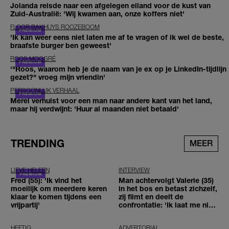
Jolanda reisde naar een afgelegen eiland voor de kust van
Zuid-Australië: 'Wij kwamen aan, onze koffers niet'
FLOOR BAKHUYS ROOZEBOOM
'Ik kan weer eens niet laten me af te vragen of ik wel de beste,
braafste burger ben geweest'
ROOS MOGGRÉ
'"Roos, waarom heb je de naam van je ex op je LinkedIn-tijdlijn
gezet?" vroeg mijn vriendin'
PERSOONLIJK VERHAAL
Merel verhuist voor een man naar andere kant van het land,
maar hij verdwijnt: 'Huur al maanden niet betaald'
TRENDING
MEER
LIEVE HELEEN
INTERVIEW
Fred (55): 'Ik vind het
Man achtervolgt Valerie (35)
moeilijk om meerdere keren
in het bos en betast zichzelf,
klaar te komen tijdens een
zij filmt en deelt de
vrijpartij'
confrontatie: 'Ik laat me niet
tegenhouden'
HEFTIG
ADVERTORIAL