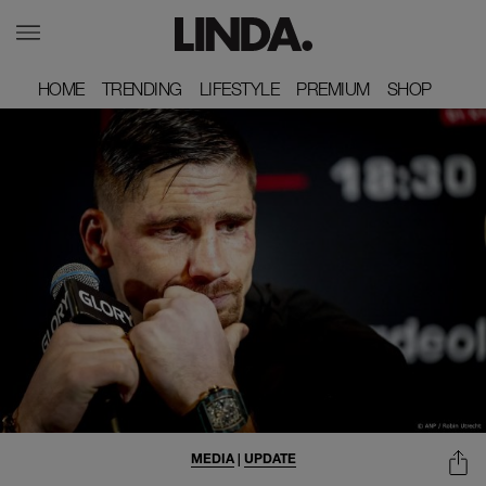
HOME
HOME
TRENDING
TRENDING
LIFESTYLE
LIFESTYLE
PREMIUM
PREMIUM
SHOP
SHOP
MEDIA
|
UPDATE