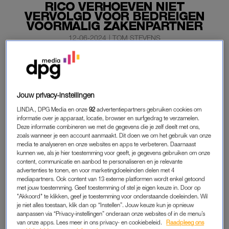
RICO VERHOEVEN NIET
VERVOLGD VOOR BEDREIGEN
VOORMALIG ZAKENPARTNER
12-06-2024
|
TOM STEVENS
Het Openbaar Ministerie gaat Rico Verhoeven (35) en
zijn manager Karim Erja niet vervolgen voor het
bedreigen van voormalig zakenpartner Tibor Koppers,
Jouw privacy-instellingen
zo laat de manager van de kickbokser weten.
LINDA., DPG Media en onze
92
advertentiepartners gebruiken cookies om
Het OM bevestigt dit besluit te hebben genomen na grondig
informatie over je apparaat, locatie, browser en surfgedrag te verzamelen.
Deze informatie combineren we met de gegevens die je zelf deelt met ons,
onderzoek
.
zoals wanneer je een account aanmaakt. Dit doen we om het gebruik van onze
media te analyseren en onze websites en apps te verbeteren. Daarnaast
kunnen we, als je hier toestemming voor geeft, je gegevens gebruiken om onze
content, communicatie en aanbod te personaliseren en je relevante
BEDREIGING
advertenties te tonen, en voor marketingdoeleinden delen met 4
Koppers deed vorige week aangifte bij de politie. Hij zei in een
mediapartners. Ook content van 13 externe platformen wordt enkel getoond
met jouw toestemming. Geef toestemming of stel je eigen keuze in. Door op
verklaring op ‘intimiderende wijze bedreigd te zijn’ door
"Akkoord" te klikken, geef je toestemming voor onderstaande doeleinden. Wil
Verhoeven en zijn manager op een vechtsportexpositie in
je niet alles toestaan, klik dan op “Instellen”. Jouw keuze kun je opnieuw
aanpassen via “Privacy-instellingen” onderaan onze websites of in de menu’s
Amsterdam.
van onze apps. Lees meer in ons privacy- en cookiebeleid.
Raadpleeg ons