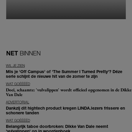
NET
BINNEN
WIL JE ZIEN
Mis je 'Off Campus' of 'The Summer I Turned Pretty'? Déze
serie schijnt de nieuwe hit van de zomer te zijn
WAT GOÉÉÉÉD
Doei, schaamte: 'vulvalippen' wordt officieel opgenomen in de Dikke
Van Dale
ADVERTORIAL
Dankzij dit hightech product kregen LINDA.lezers frissere en
schonere tanden
WAT GOÉÉÉÉD
Belangrijk taboe doorbroken: Dikke Van Dale neemt
'vulvalippen' op in woordenboek