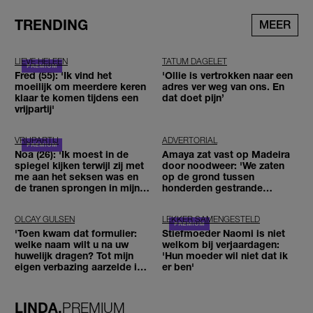
TRENDING
MEER
LIEVE HELEEN
TATUM DAGELET
Fred (55): 'Ik vind het
'Ollie is vertrokken naar een
moeilijk om meerdere keren
adres ver weg van ons. En
klaar te komen tijdens een
dat doet pijn’
vrijpartij'
VRIJPARTIJ
ADVERTORIAL
Noa (26): 'Ik moest in de
Amaya zat vast op Madeira
spiegel kijken terwijl zij met
door noodweer: 'We zaten
me aan het seksen was en
op de grond tussen
de tranen sprongen in mijn
honderden gestrande
ogen'
reizigers'
OLCAY GULSEN
LEKKER SAMENGESTELD
'Toen kwam dat formulier:
Stiefmoeder Naomi is niet
welke naam wilt u na uw
welkom bij verjaardagen:
huwelijk dragen? Tot mijn
'Hun moeder wil niet dat ik
eigen verbazing aarzelde ik
er ben'
geen moment'
LINDA.
PREMIUM