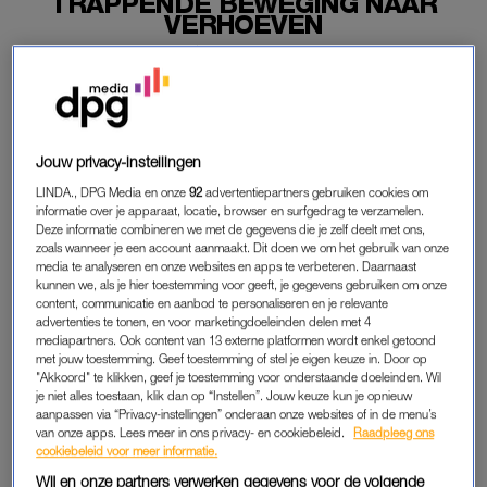
TRAPPENDE BEWEGING NAAR
VERHOEVEN
22-05-2024
|
ANNA NEELTJE DE BOER
Kickboksorganisatie Glory heeft
Jamal Ben Saddik
voor
een half jaar geschorst. De 33-jarige Belg krijgt die straf
voor een trappende beweging naar Rico Verhoeven.
Jouw privacy-instellingen
LINDA., DPG Media en onze
92
advertentiepartners gebruiken cookies om
Gat gebeurde na afloop van de wedstrijd van Verhoeven tegen
informatie over je apparaat, locatie, browser en surfgedrag te verzamelen.
Nabil Khachab op 9 maart in de Gelredome in Arnhem.
Deze informatie combineren we met de gegevens die je zelf deelt met ons,
zoals wanneer je een account aanmaakt. Dit doen we om het gebruik van onze
media te analyseren en onze websites en apps te verbeteren. Daarnaast
kunnen we, als je hier toestemming voor geeft, je gegevens gebruiken om onze
JAMAL BEN SADDIK
content, communicatie en aanbod te personaliseren en je relevante
advertenties te tonen, en voor marketingdoeleinden delen met 4
Ben Saddik stond als begeleider in de hoek van Khachab. Hij
mediapartners. Ook content van 13 externe platformen wordt enkel getoond
trapte vlak na die halve eindstrijd richting het hoofd van
met jouw toestemming. Geef toestemming of stel je eigen keuze in. Door op
Verhoeven, die vervolgens op de vuist wilde met zijn
"Akkoord" te klikken, geef je toestemming voor onderstaande doeleinden. Wil
je niet alles toestaan, klik dan op “Instellen”. Jouw keuze kun je opnieuw
aartsrivaal. Toegesnelde beveiligers voorkwamen dat.
aanpassen via “Privacy-instellingen” onderaan onze websites of in de menu’s
van onze apps. Lees meer in ons privacy- en cookiebeleid.
Raadpleeg ons
Verhoeven zei na afloop dat Ben Saddik verbannen moest
cookiebeleid voor meer informatie.
worden uit de sport. Glory kwam in samenwerking met de
Wij en onze partners verwerken gegevens voor de volgende