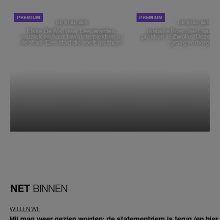
DE STAD VAN
DE STAD VAN
Elske DeWall over Leeuwarden,
Isabelle Boer deelt haar f
muziek en haar favoriete plekken in
plekken in Zwolle: 'Deze pl
de stad: 'Een stad die voelt als thuis'
graag verborgen'
NET
BINNEN
WILLEN WE
Hij mag weer gezien worden: de statementriem is terug (en hier