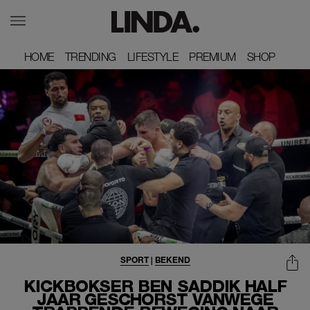
HOME
HOME
TRENDING
TRENDING
LIFESTYLE
LIFESTYLE
PREMIUM
PREMIUM
SHOP
SHOP
SPORT
|
BEKEND
KICKBOKSER BEN SADDIK HALF
JAAR GESCHORST VANWEGE