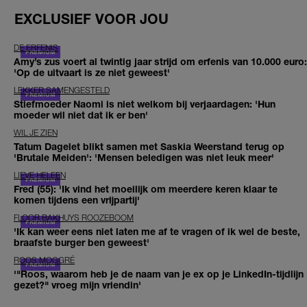
EXCLUSIEF VOOR JOU
DE ERFENIS
Amy’s zus voert al twintig jaar strijd om erfenis van 10.000 euro:
'Op de uitvaart is ze niet geweest'
LEKKER SAMENGESTELD
Stiefmoeder Naomi is niet welkom bij verjaardagen: 'Hun
moeder wil niet dat ik er ben'
WIL JE ZIEN
Tatum Dagelet blikt samen met Saskia Weerstand terug op
'Brutale Meiden': 'Mensen beledigen was niet leuk meer'
LIEVE HELEEN
Fred (55): 'Ik vind het moeilijk om meerdere keren klaar te
komen tijdens een vrijpartij'
FLOOR BAKHUYS ROOZEBOOM
'Ik kan weer eens niet laten me af te vragen of ik wel de beste,
braafste burger ben geweest'
ROOS MOGGRÉ
'"Roos, waarom heb je de naam van je ex op je LinkedIn-tijdlijn
gezet?" vroeg mijn vriendin'