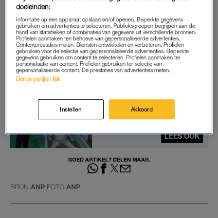
doeleinden:
Vechtsport Autoriteit uit op een straf van een half jaar. “De
acties van Ben Saddik hadden geweld kunnen uitlokken en
Informatie op een apparaat opslaan en/of openen. Beperkte gegevens
gebruiken om advertenties te selecteren. Publieksgroepen begrijpen aan de
schade kunnen veroorzaken bij deelnemers, fans en officials”,
hand van statistieken of combinaties van gegevens uit verschillende bronnen.
Profielen aanmaken ten behoeve van gepersonaliseerde advertenties.
aldus de organisator.
Contentprestaties meten. Diensten ontwikkelen en verbeteren. Profielen
gebruiken voor de selectie van gepersonaliseerde advertenties. Beperkte
gegevens gebruiken om content te selecteren. Profielen aanmaken ter
https://www.youtube.com/watch?v=JBlDqffzv6M
personalisatie van content. Profielen gebruiken ter selectie van
gepersonaliseerde content. De prestaties van advertenties meten.
Derde partijen lijst
Art neemt ijsbad bij Rico
Verhoeven in 'Rooijakkers over
de vloer'
Instellen
Akkoord
LEES OOK
GOED ARTIKEL? DELEN MAAR.
BRON
ANP
FOTO
ANP