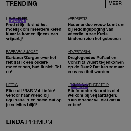
TRENDING
MEER
LIEVE HELEEN
VERDRIETIG
Fred (55): 'Ik vind het
Nederlandse vrouw komt om
moeilijk om meerdere keren
bij reddingspoging van
klaar te komen tijdens een
vriendin in zee Kreta,
vrijpartij'
kinderen zien het gebeuren
BARBARA & JOOST
ADVERTORIAL
Barbara: 'Zorgen over het
Draglegendes RuPaul en
feit dat ik een oudere
Conchita Wurst tegenkomen
moeder ben, had ik niet. Tot
op de Dam? Dat kan zomaar
nu'
eens realiteit worden
HEFTIG
LEKKER SAMENGESTELD
Eline uit 'B&B Vol Liefde'
Stiefmoeder Naomi is niet
verloor haar vriend bij
welkom bij verjaardagen:
liquidatie: 'Een beeld dat op
'Hun moeder wil niet dat ik
je netvlies blijft'
er ben'
LINDA.
PREMIUM