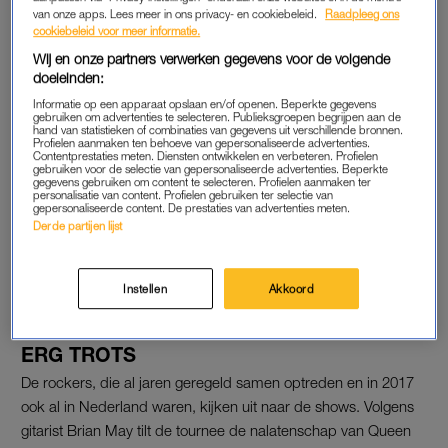
van onze apps. Lees meer in ons privacy- en cookiebeleid.
Raadpleeg ons
I want it all, and I want it now!🎶 En dat kan, want
cookiebeleid voor meer informatie.
de kaartverkoop voor de
#ZiggoDome
concerten
Wij en onze partners verwerken gegevens voor de volgende
van
@QueenWillRock
+
@adamlambert
op 29 &
doeleinden:
30 mei is gestart! Scoor nu jouw tickets 👉
Informatie op een apparaat opslaan en/of openen. Beperkte gegevens
https://t.co/up3niS28mm
gebruiken om advertenties te selecteren. Publieksgroepen begrijpen aan de
hand van statistieken of combinaties van gegevens uit verschillende bronnen.
pic.twitter.com/kAvIuIxXCA
Profielen aanmaken ten behoeve van gepersonaliseerde advertenties.
Contentprestaties meten. Diensten ontwikkelen en verbeteren. Profielen
gebruiken voor de selectie van gepersonaliseerde advertenties. Beperkte
— Ziggo Dome (@ZiggoDome)
September 25,
gegevens gebruiken om content te selecteren. Profielen aanmaken ter
personalisatie van content. Profielen gebruiken ter selectie van
2019
gepersonaliseerde content. De prestaties van advertenties meten.
Derde partijen lijst
Instellen
Akkoord
ERG TROTS
De rockers, die al jaren geregeld samen optreden en in 2017
ook al in Nederland waren, kijken uit naar de shows. Volgens
gitarist Brian May tilt de tournee de nalatenschap van Queen