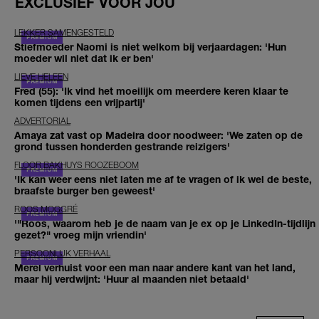
EXCLUSIEF VOOR JOU
LEKKER SAMENGESTELD
Stiefmoeder Naomi is niet welkom bij verjaardagen: 'Hun
moeder wil niet dat ik er ben'
LIEVE HELEEN
Fred (55): 'Ik vind het moeilijk om meerdere keren klaar te
komen tijdens een vrijpartij'
ADVERTORIAL
Amaya zat vast op Madeira door noodweer: 'We zaten op de
grond tussen honderden gestrande reizigers'
FLOOR BAKHUYS ROOZEBOOM
'Ik kan weer eens niet laten me af te vragen of ik wel de beste,
braafste burger ben geweest'
ROOS MOGGRÉ
'"Roos, waarom heb je de naam van je ex op je LinkedIn-tijdlijn
gezet?" vroeg mijn vriendin'
PERSOONLIJK VERHAAL
Merel verhuist voor een man naar andere kant van het land,
maar hij verdwijnt: 'Huur al maanden niet betaald'