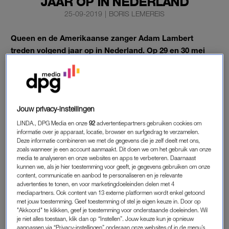
JAAR OP IN NEDERLAND
25-09-2019
|
BORIS LEMEREIS
Queen en de Amerikaanse zanger Adam Lambert
treden volgend jaar op in Nederland. Op 29 en 30 mei
staan zij in de Amsterdamse Ziggo Dome.
De kaartverkoop is woensdagochtend om 10.00 uur van start
gegaan.
Jouw privacy-instellingen
LINDA., DPG Media en onze
92
advertentiepartners gebruiken cookies om
WERELDTOUR
informatie over je apparaat, locatie, browser en surfgedrag te verzamelen.
Deze informatie combineren we met de gegevens die je zelf deelt met ons,
Adam en Queen-leden Brian May en Roger Taylor, die
zoals wanneer je een account aanmaakt. Dit doen we om het gebruik van onze
afgelopen zomer al in de Verenigde Staten optraden, trappen
media te analyseren en onze websites en apps te verbeteren. Daarnaast
kunnen we, als je hier toestemming voor geeft, je gegevens gebruiken om onze
hun toer volgend jaar af met concerten in Zuid-Korea, Japan,
content, communicatie en aanbod te personaliseren en je relevante
Australië en Nieuw-Zeeland en reizen vervolgens naar Europa.
advertenties te tonen, en voor marketingdoeleinden delen met 4
Naast Amsterdam worden van mei tot juni ook steden als
mediapartners. Ook content van 13 externe platformen wordt enkel getoond
met jouw toestemming. Geef toestemming of stel je eigen keuze in. Door op
Parijs, Antwerpen, Londen en München aangedaan.
"Akkoord" te klikken, geef je toestemming voor onderstaande doeleinden. Wil
je niet alles toestaan, klik dan op “Instellen”. Jouw keuze kun je opnieuw
aanpassen via “Privacy-instellingen” onderaan onze websites of in de menu’s