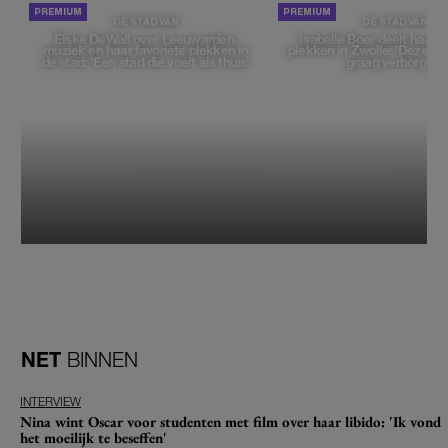
DE STAD VAN
DE STAD VAN
Elske DeWall over Leeuwarden,
Isabelle Boer deelt haar f
muziek en haar favoriete plekken in
plekken in Zwolle: 'Deze pl
de stad: 'Een stad die voelt als thuis'
graag verborgen'
NET
BINNEN
INTERVIEW
Nina wint Oscar voor studenten met film over haar libido: 'Ik vond
het moeilijk te beseffen'