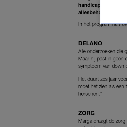
handicap en past in
allesbehalve makkeli
In het programma
Poi
DELANO
Alle onderzoeken die 
Maar hij past in geen 
symptoom van down e
Het duurt zes jaar vo
moet het zien als een t
hersenen.”
ZORG
Marga draagt de zorg v