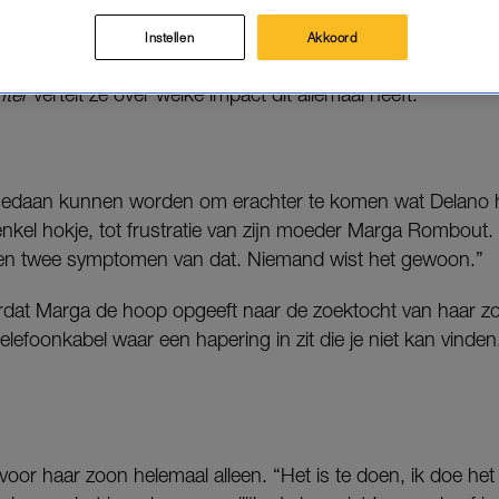
 geen enkel hokje. Dit maakt het zoeken van een wo
Instellen
Akkoord
jk.
nter
vertelt ze over welke impact dit allemaal heeft.
gedaan kunnen worden om erachter te komen wat Delano he
enkel hokje, tot frustratie van zijn moeder Marga Rombout. 
n twee symptomen van dat. Niemand wist het gewoon.”
ordat Marga de hoop opgeeft naar de zoektocht van haar z
elefoonkabel waar een hapering in zit die je niet kan vinden. E
oor haar zoon helemaal alleen. “Het is te doen, ik doe het 