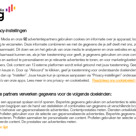
cy-instellingen
 Media en onze
92
advertentiepartners gebruiken cookies om informatie over je apparaat, lo
g te verzamelen. Deze informatie combineren we met de gegevens die je zelf deelt met ons, z
aanmaakt. Dit doen we om het gebruik van onze media te analyseren en onze websites en a
Daarnaast kunnen we, als je hier toestemming voor geeft, je gegevens gebruiken om onze con
 en aanbod te personaliseren en je relevante advertenties te tonen, en voor marketingdoele
ers. Ook content van 13 externe platformen wordt enkel getoond met jouw toestemming. Ge
gen keuze in. Door op "Akkoord" te klikken, geef je toestemming voor onderstaande doeleinden. 
k dan op “Instellen”. Jouw keuze kun je opnieuw aanpassen via “Privacy-instellingen” ondera
MEDIA
|
FRAGMENT GEMIST
u’s van onze apps. Lees meer in ons privacy- en cookiebeleid.
Raadpleeg ons cookiebeleid 
AANDE MOEDER IN 'POIN
e partners verwerken gegevens voor de volgende doeleinden:
VOOR MEERVOUDIG GEHA
p een apparaat opslaan en/of openen. Beperkte gegevens gebruiken om advertenties te sele
pen begrijpen aan de hand van statistieken of combinaties van gegevens uit verschillende br
ER IS HELEMAAL NIETS V
 behoeve van gepersonaliseerde advertenties. Contentprestaties meten. Diensten ontwikkel
Profielen gebruiken voor de selectie van gepersonaliseerde advertenties. Beperkte gegeven
lecteren. Profielen aanmaken ter personalisatie van content. Profielen gebruiken ter selectie 
24-04-2023
|
KIM HARTGRING
eerde content. De prestaties van advertenties meten.
 lijst
leenstaande moeder van Delano (28). Hij heeft een