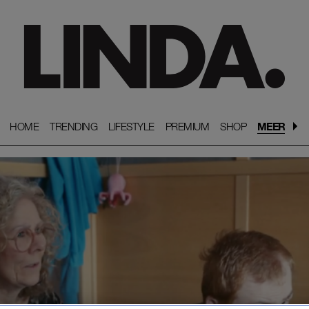
HOME
HOME
TRENDING
TRENDING
LIFESTYLE
LIFESTYLE
PREMIUM
PREMIUM
SHOP
SHOP
MEER