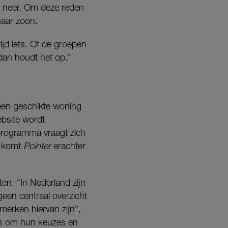
r neer. Om deze reden
haar zoon.
tijd iets. Of de groepen
 dan houdt het op.”
een geschikte woning
ebsite wordt
 programma vraagt zich
k komt
Pointer
erachter
en. “In Nederland zijn
een centraal overzicht
nmerken hiervan zijn”,
ers om hun keuzes en