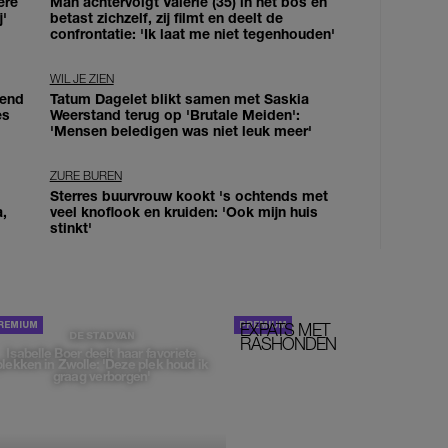
ere
Man achtervolgt Valerie (35) in het bos en
j'
betast zichzelf, zij filmt en deelt de
confrontatie: 'Ik laat me niet tegenhouden'
WIL JE ZIEN
iend
Tatum Dagelet blikt samen met Saskia
es
Weerstand terug op 'Brutale Meiden':
'Mensen beledigen was niet leuk meer'
ZURE BUREN
Sterres buurvrouw kookt 's ochtends met
a,
veel knoflook en kruiden: 'Ook mijn huis
stinkt'
EXPATS MET
STOM!
DE STAD VAN
RASHONDEN
Isabelle Boer deelt haar favoriete
plekken in Zwolle: 'Deze plek houd ik
graag verborgen'