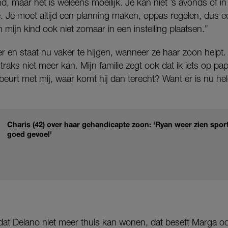
, maar het is weleens moeilijk. Je kan niet ’s avonds of 
. Je moet altijd een planning maken, oppas regelen, dus ee
n mijn kind ook niet zomaar in een instelling plaatsen.”
en staat nu vaker te hijgen, wanneer ze haar zoon helpt. “Ik
traks niet meer kan. Mijn familie zegt ook dat ik iets op pap
beurt met mij, waar komt hij dan terecht? Want er is nu he
Charis (42) over haar gehandicapte zoon: 'Ryan weer zien spor
goed gevoel'
t Delano niet meer thuis kan wonen, dat beseft Marga oo