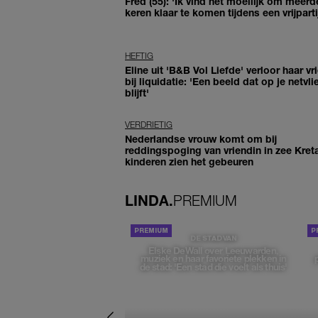
Fred (55): 'Ik vind het moeilijk om meerd
keren klaar te komen tijdens een vrijparti
HEFTIG
Eline uit 'B&B Vol Liefde' verloor haar vr
bij liquidatie: 'Een beeld dat op je netvli
blijft'
VERDRIETIG
Nederlandse vrouw komt om bij
reddingspoging van vriendin in zee Kret
kinderen zien het gebeuren
LINDA.
PREMIUM
DE STAD VAN
Elske DeWall over Leeuwarden,
muziek en haar favoriete plekken in
de stad: 'Een stad die voelt als thuis'