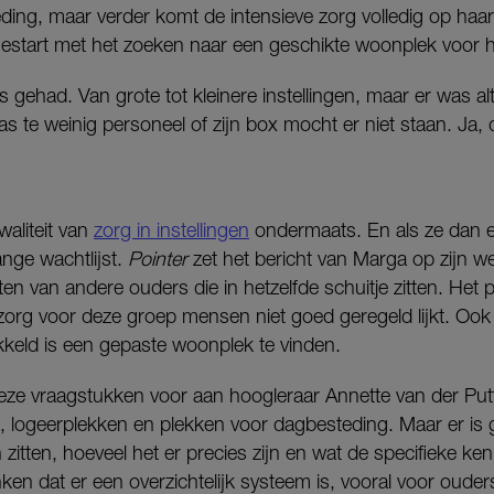
ding, maar verder komt de intensieve zorg volledig op haa
 gestart met het zoeken naar een geschikte woonplek voor 
es gehad. Van grote tot kleinere instellingen, maar er was al
as te weinig personeel of zijn box mocht er niet staan. Ja,
aliteit van
zorg in instellingen
ondermaats. En als ze dan 
ange wachtlijst.
Pointer
zet het bericht van Marga op zijn w
en van andere ouders die in hetzelfde schuitje zitten. Het
 zorg voor deze groep mensen niet goed geregeld lijkt. Oo
keld is een gepaste woonplek te vinden.
ze vraagstukken voor aan hoogleraar Annette van der Putt
, logeerplekken en plekken voor dagbesteding. Maar er is g
zitten, hoeveel het er precies zijn en wat de specifieke ke
enken dat er een overzichtelijk systeem is, vooral voor oud