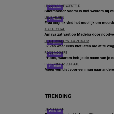
LEKKER SAMENGESTELD
Stiefmoeder Naomi is niet welkom bij ver
LIEVE HELEEN
Fred (55): 'Ik vind het moeilijk om meerde
ADVERTORIAL
Amaya zat vast op Madeira door noodwee
FLOOR BAKHUYS ROOZEBOOM
'Ik kan weer eens niet laten me af te vr
ROOS MOGGRÉ
'"Roos, waarom heb je de naam van je ex 
PERSOONLIJK VERHAAL
Merel verhuist voor een man naar andere 
TRENDING
LIEVE HELEEN