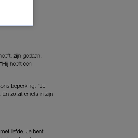
onruimte
eft, zijn gedaan.
“Hij heeft één
oons beperking. “Je
n zo zit er iets in zijn
met liefde. Je bent