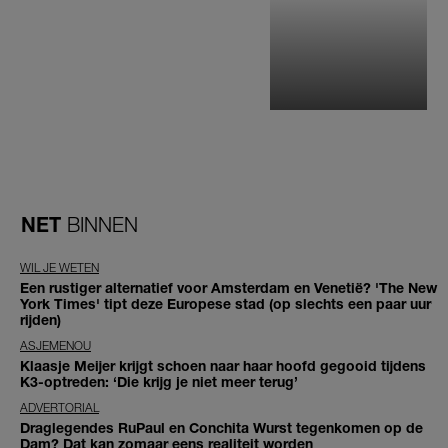
NET
BINNEN
WIL JE WETEN
Een rustiger alternatief voor Amsterdam en Venetië? 'The New
York Times' tipt deze Europese stad (op slechts een paar uur
rijden)
ASJEMENOU
Klaasje Meijer krijgt schoen naar haar hoofd gegooid tijdens
K3-optreden: ‘Die krijg je niet meer terug’
ADVERTORIAL
Draglegendes RuPaul en Conchita Wurst tegenkomen op de
Dam? Dat kan zomaar eens realiteit worden