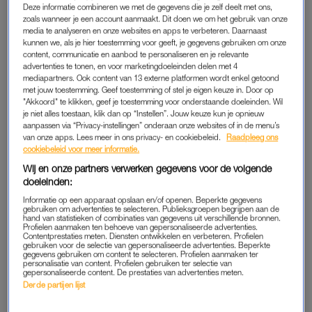
Deze informatie combineren we met de gegevens die je zelf deelt met ons,
huis”, vertelt ze.
zoals wanneer je een account aanmaakt. Dit doen we om het gebruik van onze
media te analyseren en onze websites en apps te verbeteren. Daarnaast
kunnen we, als je hier toestemming voor geeft, je gegevens gebruiken om onze
content, communicatie en aanbod te personaliseren en je relevante
VAKANTIEPARK
advertenties te tonen, en voor marketingdoeleinden delen met 4
mediapartners. Ook content van 13 externe platformen wordt enkel getoond
Volgens
Pointer
wordt er de laatste jaren sowieso meer
met jouw toestemming. Geef toestemming of stel je eigen keuze in. Door op
gehandhaafd, omdat je in veel gemeenten niet mag wonen in
"Akkoord" te klikken, geef je toestemming voor onderstaande doeleinden. Wil
een vakantiewoning. Toch wonen er volgens het programma
je niet alles toestaan, klik dan op “Instellen”. Jouw keuze kun je opnieuw
aanpassen via “Privacy-instellingen” onderaan onze websites of in de menu’s
nog altijd meer dan 55.000 mensen op een
vakantiepark
.
van onze apps. Lees meer in ons privacy- en cookiebeleid.
Raadpleeg ons
cookiebeleid voor meer informatie.
Maaike en haar gezin hebben net de pech dat hun gemeente
Wij en onze partners verwerken gegevens voor de volgende
permanent wonen in een vakantiepark niet toestaat. Ze wonen
doeleinden:
nu tijdelijk in een chalet, waar ze deze zomer alweer uit
Informatie op een apparaat opslaan en/of openen. Beperkte gegevens
gebruiken om advertenties te selecteren. Publieksgroepen begrijpen aan de
moeten.
hand van statistieken of combinaties van gegevens uit verschillende bronnen.
Profielen aanmaken ten behoeve van gepersonaliseerde advertenties.
Contentprestaties meten. Diensten ontwikkelen en verbeteren. Profielen
De vakantiewoning mogen ze pas weer in als ze laten zien dat
gebruiken voor de selectie van gepersonaliseerde advertenties. Beperkte
gegevens gebruiken om content te selecteren. Profielen aanmaken ter
ze een andere woning als hoofdverblijf hebben gevonden.
personalisatie van content. Profielen gebruiken ter selectie van
gepersonaliseerde content. De prestaties van advertenties meten.
Derde partijen lijst
Lerares Denise is dakloos na