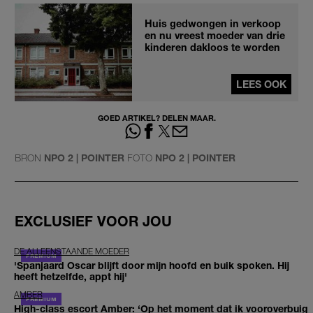
Huis gedwongen in verkoop
en nu vreest moeder van drie
kinderen dakloos te worden
LEES OOK
GOED ARTIKEL? DELEN MAAR.
BRON
NPO 2 | POINTER
FOTO
NPO 2 | POINTER
EXCLUSIEF VOOR JOU
DE ALLEENSTAANDE MOEDER
'Spanjaard Oscar blijft door mijn hoofd en buik spoken. Hij
heeft hetzelfde, appt hij'
AMBER
High-class escort Amber: ‘Op het moment dat ik vooroverbuig