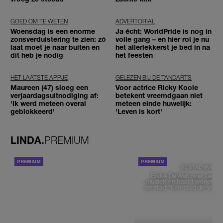
GOED OM TE WETEN
ADVERTORIAL
Woensdag is een enorme
Ja écht: WorldPride is nog in
zonsverduistering te zien: zó
volle gang – en hier rol je nu
laat moet je naar buiten en
het allerlekkerst je bed in na
dit heb je nodig
het feesten
HET LAATSTE APPJE
GELEZEN BIJ DE TANDARTS
Maureen (47) sloeg een
Voor actrice Ricky Koole
verjaardagsuitnodiging af:
betekent vreemdgaan niet
'Ik werd meteen overal
meteen einde huwelijk:
geblokkeerd'
'Leven is kort'
LINDA.
PREMIUM
ACHTERGROND
DE STAD VAN
Elske DeWall over Leeu
muziek en haar favoriete p
de stad: 'Een stad die voelt 