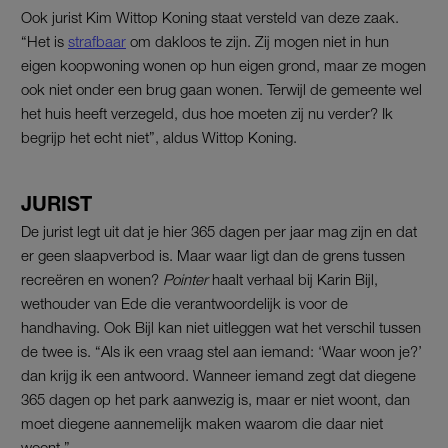
Ook jurist Kim Wittop Koning staat versteld van deze zaak.
“Het is
strafbaar
om dakloos te zijn. Zij mogen niet in hun
eigen koopwoning wonen op hun eigen grond, maar ze mogen
ook niet onder een brug gaan wonen. Terwijl de gemeente wel
het huis heeft verzegeld, dus hoe moeten zij nu verder? Ik
begrijp het echt niet”, aldus Wittop Koning.
JURIST
De jurist legt uit dat je hier 365 dagen per jaar mag zijn en dat
er geen slaapverbod is. Maar waar ligt dan de grens tussen
recreëren en wonen?
Pointer
haalt verhaal bij Karin Bijl,
wethouder van Ede die verantwoordelijk is voor de
handhaving. Ook Bijl kan niet uitleggen wat het verschil tussen
de twee is. “Als ik een vraag stel aan iemand: ‘Waar woon je?’
dan krijg ik een antwoord. Wanneer iemand zegt dat diegene
365 dagen op het park aanwezig is, maar er niet woont, dan
moet diegene aannemelijk maken waarom die daar niet
woont.”