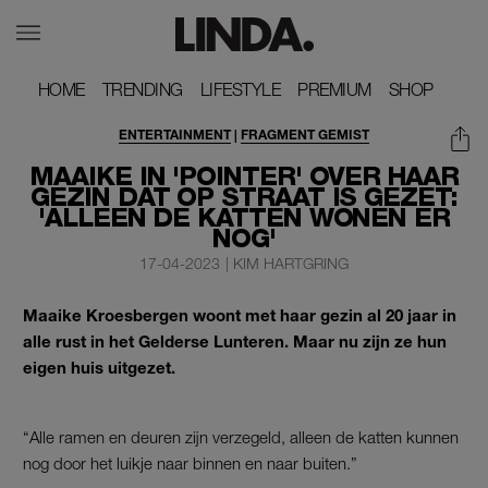
HOME
HOME
TRENDING
TRENDING
LIFESTYLE
LIFESTYLE
PREMIUM
PREMIUM
SHOP
SHOP
ENTERTAINMENT
|
FRAGMENT GEMIST
MAAIKE IN 'POINTER' OVER HAAR
GEZIN DAT OP STRAAT IS GEZET:
'ALLEEN DE KATTEN WONEN ER
NOG'
17-04-2023
|
KIM HARTGRING
Maaike Kroesbergen woont met haar gezin al 20 jaar in
alle rust in het Gelderse Lunteren. Maar nu zijn ze hun
eigen huis uitgezet.
“Alle ramen en deuren zijn verzegeld, alleen de katten kunnen
nog door het luikje naar binnen en naar buiten.”