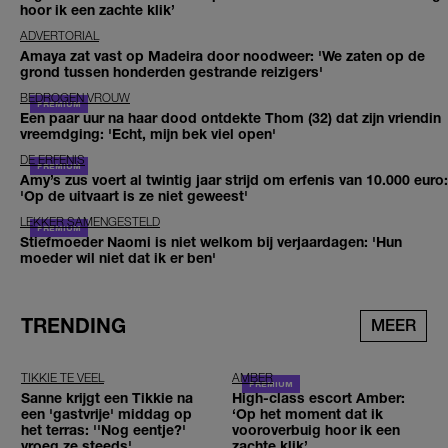
hoor ik een zachte klik’
ADVERTORIAL
Amaya zat vast op Madeira door noodweer: 'We zaten op de
grond tussen honderden gestrande reizigers'
BEDROGEN VROUW
Een paar uur na haar dood ontdekte Thom (32) dat zijn vriendin
vreemdging: 'Echt, mijn bek viel open'
DE ERFENIS
Amy’s zus voert al twintig jaar strijd om erfenis van 10.000 euro:
'Op de uitvaart is ze niet geweest'
LEKKER SAMENGESTELD
Stiefmoeder Naomi is niet welkom bij verjaardagen: 'Hun
moeder wil niet dat ik er ben'
TRENDING
MEER
TIKKIE TE VEEL
AMBER
Sanne krijgt een Tikkie na
High-class escort Amber:
een 'gastvrije' middag op
‘Op het moment dat ik
het terras: ''Nog eentje?'
vooroverbuig hoor ik een
vroeg ze steeds'
zachte klik’