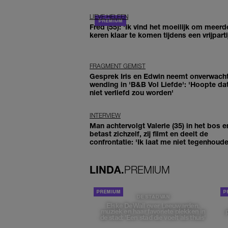
LIEVE HELEEN
Fred (55): 'Ik vind het moeilijk om meerd
keren klaar te komen tijdens een vrijparti
FRAGMENT GEMIST
Gesprek Iris en Edwin neemt onverwach
wending in 'B&B Vol Liefde': 'Hoopte dat
niet verliefd zou worden'
INTERVIEW
Man achtervolgt Valerie (35) in het bos e
betast zichzelf, zij filmt en deelt de
confrontatie: 'Ik laat me niet tegenhoude
LINDA.
PREMIUM
DE STAD VAN
Elske DeWall over Leeuwarden,
muziek en haar favoriete plekken in
de stad: 'Een stad die voelt als thuis'