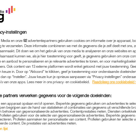
cy-instellingen
 Media en onze
92
advertentiepartners gebruiken cookies om informatie over je apparaat, lo
g te verzamelen. Deze informatie combineren we met de gegevens die je zelf deelt met ons, z
aanmaakt. Dit doen we om het gebruik van onze media te analyseren en onze websites en a
Daarnaast kunnen we, als je hier toestemming voor geeft, je gegevens gebruiken om onze con
 en aanbod te personaliseren en je relevante advertenties te tonen, en voor marketingdoele
ers. Ook content van 13 externe platformen wordt enkel getoond met jouw toestemming. Ge
gen keuze in. Door op "Akkoord" te klikken, geef je toestemming voor onderstaande doeleinden. 
k dan op “Instellen”. Jouw keuze kun je opnieuw aanpassen via “Privacy-instellingen” ondera
BINNENLAND
|
UPDATE
u’s van onze apps. Lees meer in ons privacy- en cookiebeleid.
Raadpleeg ons cookiebeleid 
VOOR OGEN KINDEREN V
e partners verwerken gegevens voor de volgende doeleinden:
'NAUWELIJKS TE BEVATTEN
p een apparaat opslaan en/of openen. Beperkte gegevens gebruiken om advertenties te sele
pen begrijpen aan de hand van statistieken of combinaties van gegevens uit verschillende br
16-07-2025
|
MARTINE FINDHAMMER-SCHUT
 behoeve van gepersonaliseerde advertenties. Contentprestaties meten. Diensten ontwikkel
Profielen gebruiken voor de selectie van gepersonaliseerde advertenties. Beperkte gegeven
lecteren. Profielen aanmaken ter personalisatie van content. Profielen gebruiken ter selectie 
eerde content. De prestaties van advertenties meten.
 op klaarlichte dag in Gouda is dinsdagmiddag een 39
 lijst
chte, haar 54-jarige ex-man, werd die avond zwaarg