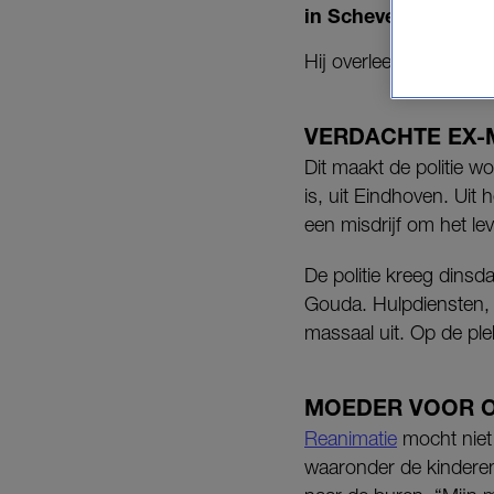
in Scheveningen.
Hij overleed ter plaatse
VERDACHTE EX-
Dit maakt de politie 
is, uit Eindhoven. Ui
een misdrijf om het lev
De politie kreeg dins
Gouda. Hulpdiensten,
massaal uit. Op de pl
MOEDER VOOR 
Reanimatie
mocht niet 
waaronder de kinderen