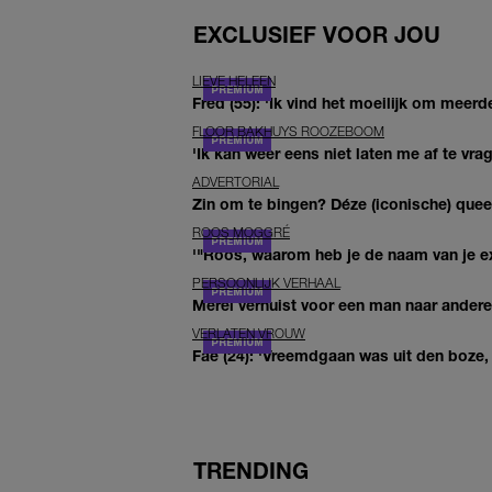
EXCLUSIEF VOOR JOU
LIEVE HELEEN
Fred (55): 'Ik vind het moeilijk om meerde
FLOOR BAKHUYS ROOZEBOOM
'Ik kan weer eens niet laten me af te vr
ADVERTORIAL
Zin om te bingen? Déze (iconische) queer 
ROOS MOGGRÉ
'"Roos, waarom heb je de naam van je ex 
PERSOONLIJK VERHAAL
Merel verhuist voor een man naar andere 
VERLATEN VROUW
Fae (24): 'Vreemdgaan was uit den boze, d
TRENDING