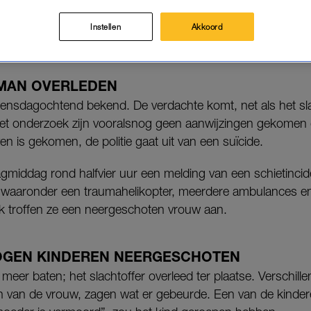
Instellen
Akkoord
.
MAN OVERLEDEN
woensdagochtend bekend. De verdachte komt, net als het sl
t het onderzoek zijn vooralsnog geen aanwijzingen gekome
en is gekomen, de politie gaat uit van een suïcide.
dagmiddag rond halfvier uur een melding van een schietinc
 waaronder een traumahelikopter, meerdere ambulances en
ek troffen ze een neergeschoten vrouw aan.
OGEN KINDEREN NEERGESCHOTEN
meer baten; het slachtoffer overleed ter plaatse. Verschil
 van de vrouw, zagen wat er gebeurde. Een van de kinder