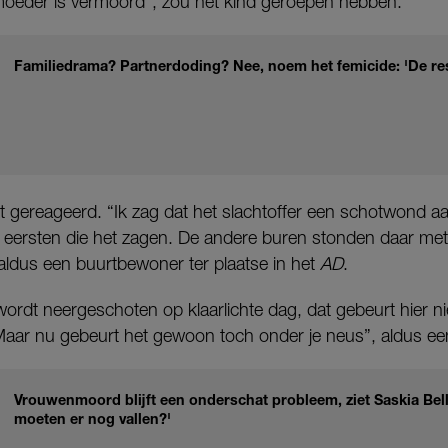
moeder is vermoord”, zou het kind geroepen hebben.
Familiedrama? Partnerdoding? Nee, noem het femicide: 'De rest
t gereageerd. “Ik zag dat het slachtoffer een schotwond a
e eersten die het zagen. De andere buren stonden daar met
aldus een buurtbewoner ter plaatse in het
AD
.
dt neergeschoten op klaarlichte dag, dat gebeurt hier niet
aar nu gebeurt het gewoon toch onder je neus”, aldus e
Vrouwenmoord blijft een onderschat probleem, ziet Saskia Be
moeten er nog vallen?'