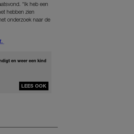
atsvond. “Ik heb een
het hebben zien
g met onderzoek naar de
f.
indigt en weer een kind
LEES OOK