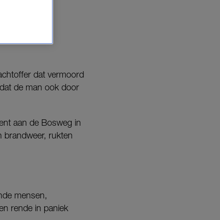
achtoffer dat vermoord
n dat de man ook door
ident aan de Bosweg in
 brandweer, rukten
lende mensen,
en rende in paniek