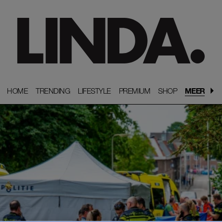
HOME
HOME
TRENDING
TRENDING
LIFESTYLE
LIFESTYLE
PREMIUM
PREMIUM
SHOP
SHOP
MEER