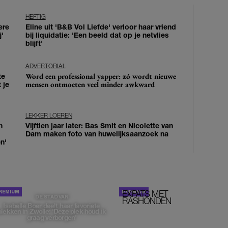
HEFTIG
ere
Eline uit 'B&B Vol Liefde' verloor haar vriend
j'
bij liquidatie: 'Een beeld dat op je netvlies
blijft'
ADVERTORIAL
Word een professional yapper: zó wordt nieuwe
te
mensen ontmoeten veel minder awkward
 je
LEKKER LOEREN
n
Vijftien jaar later: Bas Smit en Nicolette van
Dam maken foto van huwelijksaanzoek na
n'
EXPATS MET
STOM!
DE STAD VAN
RASHONDEN
Isabelle Boer deelt haar favoriete
plekken in Zwolle: 'Deze plek houd ik
graag verborgen'