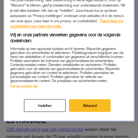
"Akkoord" te klikken, geef je toestemming voor onderstaande doeleinden. Wil
hebben er als mensen niet voor gekozen om geboren te
je niet alles toestaan, klik dan op “Instellen”. Jouw keuze kun je opnieuw
worden en we kunnen ook niet de keuze maken om te
aanpassen via “Privacy-instellingen” onderaan onze websites of in de menu’s
van onze apps. Lees meer in ons privacy- en cookiebeleid.
Raadpleeg ons
sterven.” Zijn moeder leeft nog, maar is op 91-jarige leeftijd al
cookiebeleid voor meer informatie.
geruime tijd ‘klaar met leven’. Maar ze is te gezond voor
Wij en onze partners verwerken gegevens voor de volgende
euthanasie, dus moet ze maar ‘doorsukkelen’, zoals Bertil het
doeleinden:
noemt.
Informatie op een apparaat opslaan en/of openen. Beperkte gegevens
gebruiken om advertenties te selecteren. Publieksgroepen begrijpen aan de
hand van statistieken of combinaties van gegevens uit verschillende bronnen.
Profielen aanmaken ten behoeve van gepersonaliseerde advertenties.
Elena Lindemans volgt in 'Een
Contentprestaties meten. Diensten ontwikkelen en verbeteren. Profielen
goede dood' zes mensen met
gebruiken voor de selectie van gepersonaliseerde advertenties. Beperkte
een doodswens: 'Doe het voor
gegevens gebruiken om content te selecteren. Profielen aanmaken ter
personalisatie van content. Profielen gebruiken ter selectie van
en namens mijn moeder'
gepersonaliseerde content. De prestaties van advertenties meten.
Derde partijen lijst
LEES OOK
Instellen
Akkoord
WETSVOORSTEL VERSOEPELING
EUTHANASIE
D66 diende vorig jaar een wetsvoorstel
waarin staat dat
mensen van boven de 75 jaar vrijwillig moeten kunnen kiezen