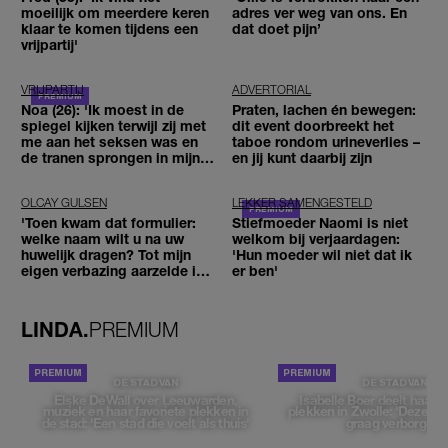
moeilijk om meerdere keren
adres ver weg van ons. En
klaar te komen tijdens een
dat doet pijn’
vrijpartij'
VRIJPARTIJ
ADVERTORIAL
Noa (26): 'Ik moest in de
Praten, lachen én bewegen:
spiegel kijken terwijl zij met
dit event doorbreekt het
me aan het seksen was en
taboe rondom urineverlies –
de tranen sprongen in mijn
en jij kunt daarbij zijn
ogen'
OLCAY GULSEN
LEKKER SAMENGESTELD
'Toen kwam dat formulier:
Stiefmoeder Naomi is niet
welke naam wilt u na uw
welkom bij verjaardagen:
huwelijk dragen? Tot mijn
'Hun moeder wil niet dat ik
eigen verbazing aarzelde ik
er ben'
geen moment'
LINDA.
PREMIUM
DE STAD VAN
DE STAD VAN
Elske DeWall over Leeuwarden,
Isabelle Boer deelt haar f
muziek en haar favoriete plekken in
plekken in Zwolle: 'Deze pl
de stad: 'Een stad die voelt als thuis'
graag verborgen'