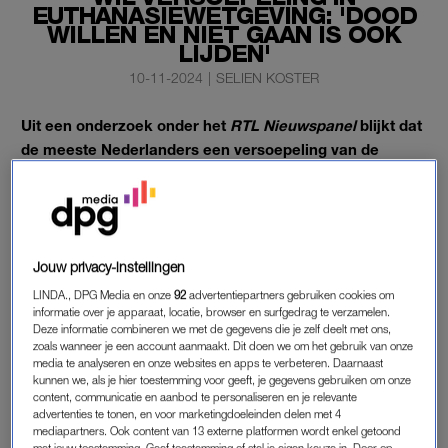
EUTHANASIEWETGEVING: 'DOOD
WILLEN EN NIET GAAN IS OOK
LIJDEN'
10-11-2024
|
SELIEN KOSTER
Uit een onderzoek onder het
RTL Nieuwspanel
blijkt dat
de meeste Nederlanders een versoepeling van de
euthanasiewetgeving willen. “Dood willen gaan en niet
mogen, is ook een vorm van ondraaglijk lijden”, zegt
een van de panelleden.
Jouw privacy-instellingen
Het onderzoek werd uitgevoerd onder 20.000 panelleden.
LINDA., DPG Media en onze
92
advertentiepartners gebruiken cookies om
informatie over je apparaat, locatie, browser en surfgedrag te verzamelen.
Deze informatie combineren we met de gegevens die je zelf deelt met ons,
EUTHANASIE IN NEDERLAND
zoals wanneer je een account aanmaakt. Dit doen we om het gebruik van onze
media te analyseren en onze websites en apps te verbeteren. Daarnaast
Op dit moment is euthanasie alleen toegestaan voor mensen
kunnen we, als je hier toestemming voor geeft, je gegevens gebruiken om onze
die ongeneeslijk ziek zijn, zowel fysiek als mentaal, en van wie
content, communicatie en aanbod te personaliseren en je relevante
advertenties te tonen, en voor marketingdoeleinden delen met 4
de pijn niet verlicht kan worden.
RTL Nieuws-
panellid Bertil
mediapartners. Ook content van 13 externe platformen wordt enkel getoond
zegt tegen het nieuwsplatform: “Ik vind het heel vreemd. Wij
met jouw toestemming. Geef toestemming of stel je eigen keuze in. Door op