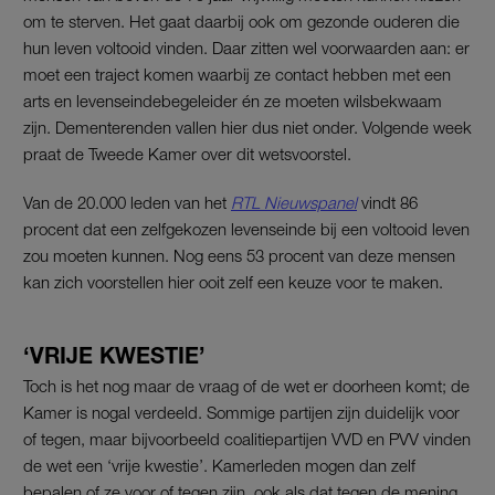
om te sterven. Het gaat daarbij ook om gezonde ouderen die
hun leven voltooid vinden. Daar zitten wel voorwaarden aan: er
moet een traject komen waarbij ze contact hebben met een
arts en levenseindebegeleider én ze moeten wilsbekwaam
zijn. Dementerenden vallen hier dus niet onder. Volgende week
praat de Tweede Kamer over dit wetsvoorstel.
Van de 20.000 leden van het
RTL Nieuwspanel
vindt 86
procent dat een zelfgekozen levenseinde bij een voltooid leven
zou moeten kunnen. Nog eens 53 procent van deze mensen
kan zich voorstellen hier ooit zelf een keuze voor te maken.
‘VRIJE KWESTIE’
Toch is het nog maar de vraag of de wet er doorheen komt; de
Kamer is nogal verdeeld. Sommige partijen zijn duidelijk voor
of tegen, maar bijvoorbeeld coalitiepartijen VVD en PVV vinden
de wet een ‘vrije kwestie’. Kamerleden mogen dan zelf
bepalen of ze voor of tegen zijn, ook als dat tegen de mening