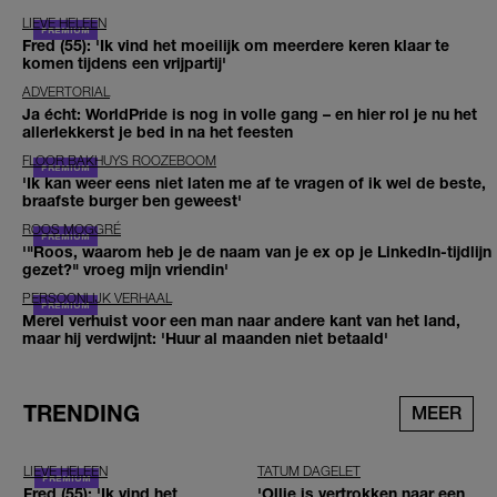
LIEVE HELEEN
Fred (55): 'Ik vind het moeilijk om meerdere keren klaar te
komen tijdens een vrijpartij'
ADVERTORIAL
Ja écht: WorldPride is nog in volle gang – en hier rol je nu het
allerlekkerst je bed in na het feesten
FLOOR BAKHUYS ROOZEBOOM
'Ik kan weer eens niet laten me af te vragen of ik wel de beste,
braafste burger ben geweest'
ROOS MOGGRÉ
'"Roos, waarom heb je de naam van je ex op je LinkedIn-tijdlijn
gezet?" vroeg mijn vriendin'
PERSOONLIJK VERHAAL
Merel verhuist voor een man naar andere kant van het land,
maar hij verdwijnt: 'Huur al maanden niet betaald'
TRENDING
MEER
LIEVE HELEEN
TATUM DAGELET
Fred (55): 'Ik vind het
'Ollie is vertrokken naar een