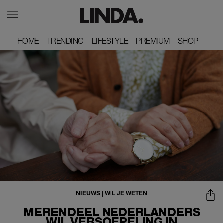
HOME
HOME
TRENDING
TRENDING
LIFESTYLE
LIFESTYLE
PREMIUM
PREMIUM
SHOP
SHOP
NIEUWS
|
WIL JE WETEN
MERENDEEL NEDERLANDERS
WIL VERSOEPELING IN