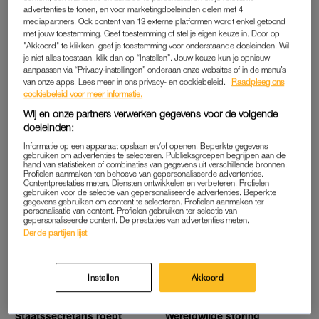
BESTE WENSEN': 'NA 90 KILO AFVALLEN, IS
advertenties te tonen, en voor marketingdoeleinden delen met 4
HET TIJD DAT JE GEHOLPEN WORDT'
mediapartners. Ook content van 13 externe platformen wordt enkel getoond
met jouw toestemming. Geef toestemming of stel je eigen keuze in. Door op
"Akkoord" te klikken, geef je toestemming voor onderstaande doeleinden. Wil
je niet alles toestaan, klik dan op “Instellen”. Jouw keuze kun je opnieuw
VERDRIETIG
OH, JA JOH?
aanpassen via “Privacy-instellingen” onderaan onze websites of in de menu’s
Douwe Bob deelt
Nieuwjaarsduik
van onze apps. Lees meer in ons privacy- en cookiebeleid.
Raadpleeg ons
hartverscheurend nieuws
Scheveningen afgelast
cookiebeleid voor meer informatie.
over zoontje: 'Geboren en
wegens te harde wind: 'Ga
overleden op 30-12-2024'
niet op eigen houtje de zee
Wij en onze partners verwerken gegevens voor de volgende
in'
doeleinden:
WIL JE WETEN
UPDATE
Informatie op een apparaat opslaan en/of openen. Beperkte gegevens
Volledig
Joyce en Albert uit 'B&B Vol
gebruiken om advertenties te selecteren. Publieksgroepen begrijpen aan de
hand van statistieken of combinaties van gegevens uit verschillende bronnen.
inkomensafhankelijke
Liefde' over hun relatie: 'Hij
Profielen aanmaken ten behoeve van gepersonaliseerde advertenties.
zorgpremie? Bijna 60
is voor mij een papi chulo'
Contentprestaties meten. Diensten ontwikkelen en verbeteren. Profielen
procent van de Nederlanders
gebruiken voor de selectie van gepersonaliseerde advertenties. Beperkte
is voor (en dit zou je dan
gegevens gebruiken om content te selecteren. Profielen aanmaken ter
betalen)
personalisatie van content. Profielen gebruiken ter selectie van
gepersonaliseerde content. De prestaties van advertenties meten.
FRAGMENT GEMIST
BEETJE BIJBLIJVEN
Derde partijen lijst
Jorah uit Singapore zoekt
Relatiebreuk voor populaire
Nederlandse vader in
'Winter Vol Liefde'-kandidaat
'Spoorloos': 'Godzijdank
leeft hij nog'
Instellen
Akkoord
NIEUWS
OH, JA JOH?
Staatssecretaris roept
Wereldwijde storing