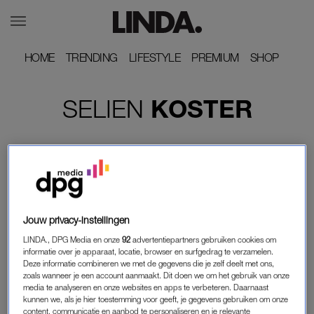
HOME
HOME
TRENDING
TRENDING
LIFESTYLE
LIFESTYLE
PREMIUM
PREMIUM
SHOP
SHOP
SELIEN
KOSTER
Jouw privacy-instellingen
LINDA., DPG Media en onze
92
advertentiepartners gebruiken cookies om
informatie over je apparaat, locatie, browser en surfgedrag te verzamelen.
Deze informatie combineren we met de gegevens die je zelf deelt met ons,
zoals wanneer je een account aanmaakt. Dit doen we om het gebruik van onze
media te analyseren en onze websites en apps te verbeteren. Daarnaast
FRAGMENT GEMIST
kunnen we, als je hier toestemming voor geeft, je gegevens gebruiken om onze
WENDY VAN DIJK VERRAST JUSTIN IN 'DE
content, communicatie en aanbod te personaliseren en je relevante