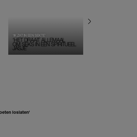
‘IK ZAT IN EEN SEKTE’
‘HET DRAAIT ALLEMAAL
OM SEKS IN EEN SPIRITUEEL 
JASJE’
oeten loslaten'