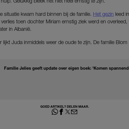
lp. Gelukkig bleek het niet heel ernstig te zijn.
 situatie kwam hard binnen bij de familie.
Het gezin
leed i
 verlies toen dochter Miriam ernstig ziek werd en overleed,
ter in Albanië.
r lijkt Juda inmiddels weer de oude te zijn. De familie Blo
Familie Jelies geeft update over eigen boek: 'Komen spannend
GOED ARTIKEL? DELEN MAAR.