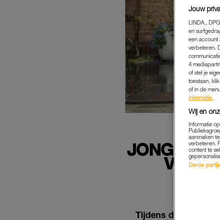
Jouw priva
LINDA., DPG
en surfgedra
een account 
verbeteren. 
communicatie
4 mediapartn
of stel je ei
toestaan, kli
of in de men
informatie.
Wij en onz
Informatie o
Publieksgroe
aanmaken ten
JONGSTE K
verbeteren. 
content te se
gepersonalis
VOL' 
Derde partijen
Tijdens de vakantie 