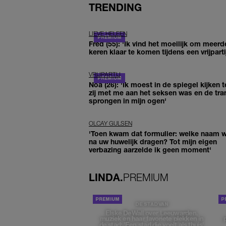
TRENDING
LIEVE HELEEN
Fred (55): 'Ik vind het moeilijk om meerd
keren klaar te komen tijdens een vrijparti
VRIJPARTIJ
Noa (26): 'Ik moest in de spiegel kijken t
zij met me aan het seksen was en de tra
sprongen in mijn ogen'
OLCAY GULSEN
'Toen kwam dat formulier: welke naam wi
na uw huwelijk dragen? Tot mijn eigen
verbazing aarzelde ik geen moment'
LINDA.
PREMIUM
DE STAD VAN
Elske DeWall over Leeuwarden,
muziek en haar favoriete plekken in
de stad: 'Een stad die voelt als thuis'