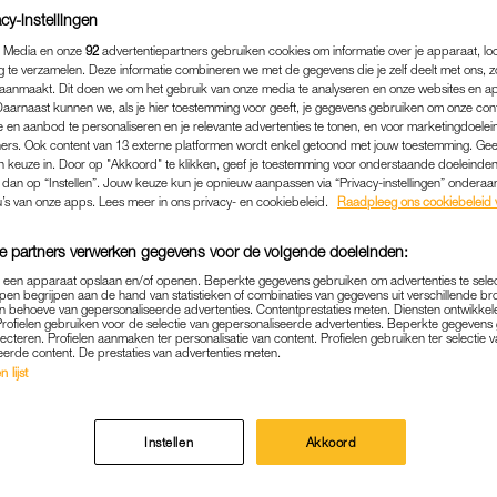
cy-instellingen
 Media en onze
92
advertentiepartners gebruiken cookies om informatie over je apparaat, lo
g te verzamelen. Deze informatie combineren we met de gegevens die je zelf deelt met ons, z
aanmaakt. Dit doen we om het gebruik van onze media te analyseren en onze websites en a
Daarnaast kunnen we, als je hier toestemming voor geeft, je gegevens gebruiken om onze con
 en aanbod te personaliseren en je relevante advertenties te tonen, en voor marketingdoele
ers. Ook content van 13 externe platformen wordt enkel getoond met jouw toestemming. Ge
gen keuze in. Door op "Akkoord" te klikken, geef je toestemming voor onderstaande doeleinden. 
k dan op “Instellen”. Jouw keuze kun je opnieuw aanpassen via “Privacy-instellingen” ondera
u’s van onze apps. Lees meer in ons privacy- en cookiebeleid.
Raadpleeg ons cookiebeleid 
e partners verwerken gegevens voor de volgende doeleinden:
p een apparaat opslaan en/of openen. Beperkte gegevens gebruiken om advertenties te sele
MEDIA
|
BEKEND
pen begrijpen aan de hand van statistieken of combinaties van gegevens uit verschillende br
 behoeve van gepersonaliseerde advertenties. Contentprestaties meten. Diensten ontwikkel
IND VAN FAMILIE BLOM UIT
Profielen gebruiken voor de selectie van gepersonaliseerde advertenties. Beperkte gegeven
lecteren. Profielen aanmaken ter personalisatie van content. Profielen gebruiken ter selectie 
eerde content. De prestaties van advertenties meten.
NAAR FRANS ZIEKENHUIS T
 lijst
VAKANTIE
13-08-2024
|
LOTTE VOLLEBREGT
Instellen
Akkoord
in Frankrijk van de familie Blom uit
Een Huis Vol
werd