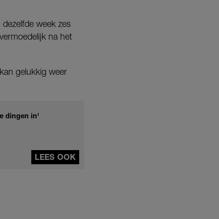
n dezelfde week zes
 vermoedelijk na het
m kan gelukkig weer
e dingen in'
LEES OOK