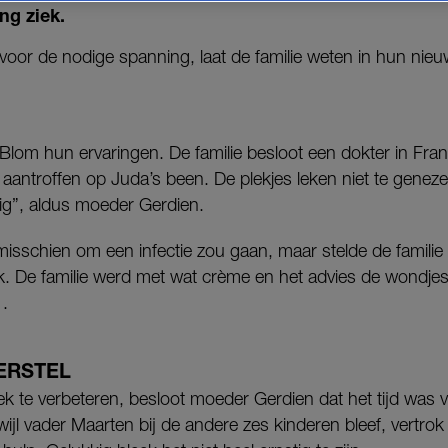
ng ziek.
oor de nodige spanning, laat de familie weten in hun nie
e Blom hun ervaringen. De familie besloot een dokter in Fran
s aantroffen op Juda’s been. De plekjes leken niet te gene
elig”, aldus moeder Gerdien.
misschien om een infectie zou gaan, maar stelde de familie
eek. De familie werd met wat crème en het advies de wondje
.
ERSTEL
leek te verbeteren, besloot moeder Gerdien dat het tijd was
ijl vader Maarten bij de andere zes kinderen bleef, vertro