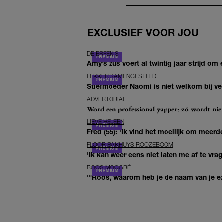
EXCLUSIEF VOOR JOU
DE ERFENIS
Amy’s zus voert al twintig jaar strijd om 
LEKKER SAMENGESTELD
Stiefmoeder Naomi is niet welkom bij ver
ADVERTORIAL
Word een professional yapper: zó wordt n
LIEVE HELEEN
Fred (55): 'Ik vind het moeilijk om meerde
FLOOR BAKHUYS ROOZEBOOM
'Ik kan weer eens niet laten me af te vr
ROOS MOGGRÉ
'"Roos, waarom heb je de naam van je ex 