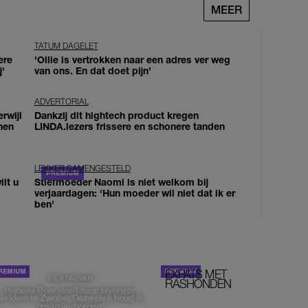
MEER
TATUM DAGELET
ere
'Ollie is vertrokken naar een adres ver weg
j'
van ons. En dat doet pijn’
ADVERTORIAL
erwijl
Dankzij dit hightech product kregen
nen
LINDA.lezers frissere en schonere tanden
LEKKER SAMENGESTELD
lt u
Stiefmoeder Naomi is niet welkom bij
verjaardagen: 'Hun moeder wil niet dat ik er
ben'
EXPATS MET
STOM!
DE STAD VAN
RASHONDEN
Isabelle Boer deelt haar favoriete
plekken in Zwolle: 'Deze plek houd ik
graag verborgen'