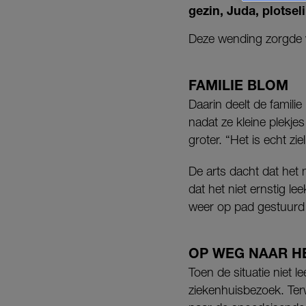
gezin, Juda, plotseli
Deze wending zorgde v
FAMILIE BLOM
Daarin deelt de famili
nadat ze kleine plekje
groter. “Het is echt zi
De arts dacht dat het 
dat het niet ernstig l
weer op pad gestuurd 
OP WEG NAAR H
Toen de situatie niet 
ziekenhuisbezoek. Terw