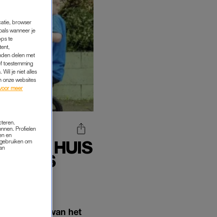
catie, browser
oals wanneer je
pps te
tent,
inden delen met
ef toestemming
Wil je niet alles
an onze websites
voor meer
cteren.
onnen. Profielen
en en
 'EEN HUIS
s gebruiken om
van
IJDENS
 de jongste van het