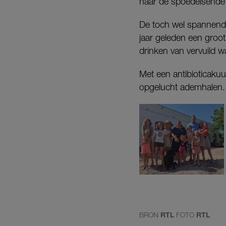
naar de spoedeisende hu
De toch wel spannende
jaar geleden een groot
drinken van vervuild wa
Met een antibioticakuu
opgelucht ademhalen.
BRON
RTL
FOTO
RTL