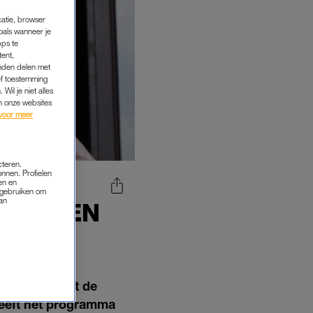
catie, browser
oals wanneer je
pps te
tent,
inden delen met
ef toestemming
Wil je niet alles
an onze websites
voor meer
cteren.
onnen. Profielen
en en
s gebruiken om
van
AAR GEEN
'
begint, denkt de
 geeft het programma