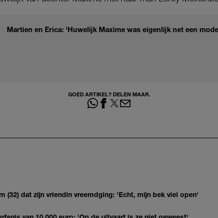
Martien en Erica: 'Huwelijk Maxime was eigenlijk net een mod
GOED ARTIKEL? DELEN MAAR.
(32) dat zijn vriendin vreemdging: 'Echt, mijn bek viel open'
erfenis van 10.000 euro: 'Op de uitvaart is ze niet geweest'