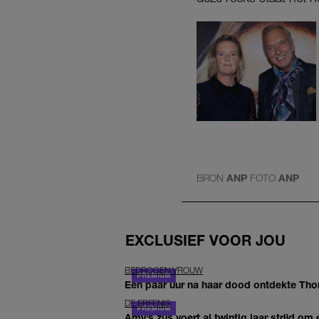
BRON
ANP
FOTO
ANP
EXCLUSIEF VOOR JOU
BEDROGEN VROUW
Een paar uur na haar dood ontdekte Thom 
DE ERFENIS
Amy’s zus voert al twintig jaar strijd om 