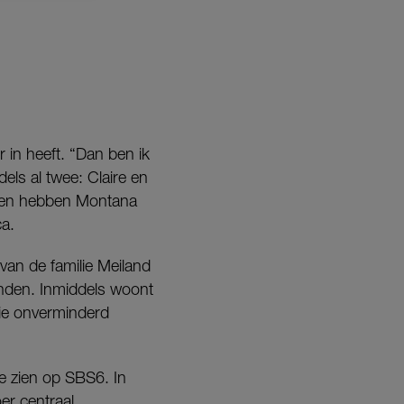
 in heeft. “Dan ben ik
els al twee: Claire en
chien hebben Montana
ca.
van de familie Meiland
unden. Inmiddels woont
rie onverminderd
e zien op SBS6. In
r centraal.