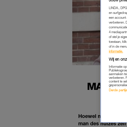
LINDA., DPG
en surfgedra
een account 
verbeteren. 
communicatie
4 mediapartn
of stel je ei
toestaan, kli
of in de men
informatie.
Wij en onz
Informatie o
Publieksgroe
aanmaken ten
verbeteren. 
content te se
MARTIEN
gepersonalis
Derde partijen
Hoewel maandag 29 
man des huizes zelf 