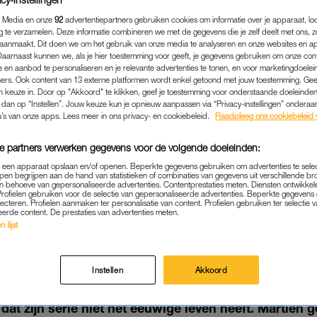
 Media en onze
92
advertentiepartners gebruiken cookies om informatie over je apparaat, lo
g te verzamelen. Deze informatie combineren we met de gegevens die je zelf deelt met ons, z
aanmaakt. Dit doen we om het gebruik van onze media te analyseren en onze websites en a
Daarnaast kunnen we, als je hier toestemming voor geeft, je gegevens gebruiken om onze con
 en aanbod te personaliseren en je relevante advertenties te tonen, en voor marketingdoele
ers. Ook content van 13 externe platformen wordt enkel getoond met jouw toestemming. Ge
gen keuze in. Door op "Akkoord" te klikken, geef je toestemming voor onderstaande doeleinden. 
k dan op “Instellen”. Jouw keuze kun je opnieuw aanpassen via “Privacy-instellingen” ondera
u’s van onze apps. Lees meer in ons privacy- en cookiebeleid.
Raadpleeg ons cookiebeleid 
e partners verwerken gegevens voor de volgende doeleinden:
p een apparaat opslaan en/of openen. Beperkte gegevens gebruiken om advertenties te sele
pen begrijpen aan de hand van statistieken of combinaties van gegevens uit verschillende br
 behoeve van gepersonaliseerde advertenties. Contentprestaties meten. Diensten ontwikkel
ENTERTAINMENT
|
MEEN JE NIET
Profielen gebruiken voor de selectie van gepersonaliseerde advertenties. Beperkte gegeven
lecteren. Profielen aanmaken ter personalisatie van content. Profielen gebruiken ter selectie 
 MEILAND: 'OVER VIJF J
eerde content. De prestaties van advertenties meten.
 lijst
'CHATEAU MEILAND' MEER
23-08-2022
|
FLOORTJE VAN GAMEREN
Instellen
Akkoord
augustus een nieuw seizoen van ‘Chateau Meiland’ 
dat zijn serie niet het eeuwige leven heeft. Martien