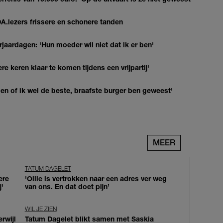
DA.lezers frissere en schonere tanden
jaardagen: 'Hun moeder wil niet dat ik er ben'
re keren klaar te komen tijdens een vrijpartij'
agen of ik wel de beste, braafste burger ben geweest'
MEER
TATUM DAGELET
ere
'Ollie is vertrokken naar een adres ver weg
j'
van ons. En dat doet pijn’
WIL JE ZIEN
erwijl
Tatum Dagelet blikt samen met Saskia