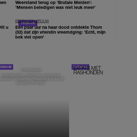
nen
Weerstand terug op 'Brutale Meiden':
'Mensen beledigen was niet leuk meer'
BEDROGEN VROUW
lt u
Een paar uur na haar dood ontdekte Thom
(32) dat zijn vriendin vreemdging: 'Echt, mijn
bek viel open'
EXPATS MET
STOM!
DE STAD VAN
RASHONDEN
Isabelle Boer deelt haar favoriete
plekken in Zwolle: 'Deze plek houd ik
graag verborgen'
MONIQUE KLEMANN