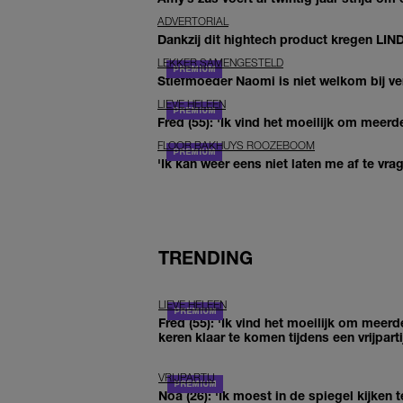
ADVERTORIAL
Dankzij dit hightech product kregen LIN
LEKKER SAMENGESTELD
Stiefmoeder Naomi is niet welkom bij ver
LIEVE HELEEN
Fred (55): 'Ik vind het moeilijk om meerde
FLOOR BAKHUYS ROOZEBOOM
'Ik kan weer eens niet laten me af te vr
TRENDING
LIEVE HELEEN
Fred (55): 'Ik vind het moeilijk om meerd
keren klaar te komen tijdens een vrijparti
VRIJPARTIJ
Noa (26): 'Ik moest in de spiegel kijken t