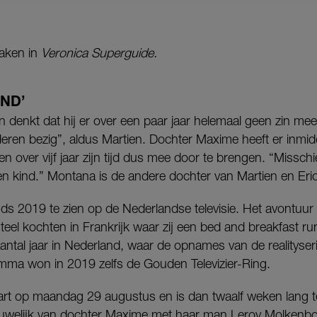
aken in
Veronica Superguide.
ND’
n denkt dat hij er over een paar jaar helemaal geen zin meer
deren bezig”, aldus Martien. Dochter Maxime heeft er inmidd
en over vijf jaar zijn tijd dus mee door te brengen. “Miss
en kind.” Montana is de andere dochter van Martien en Eri
nds 2019 te zien op de Nederlandse televisie. Het avontuur 
teel kochten in Frankrijk waar zij een bed and breakfast r
aantal jaar in Nederland, waar de opnames van de realityse
ma won in 2019 zelfs de Gouden Televizier-Ring.
art op maandag 29 augustus en is dan twaalf weken lang t
huwelijk van dochter Maxime met haar man Leroy Molkenboe