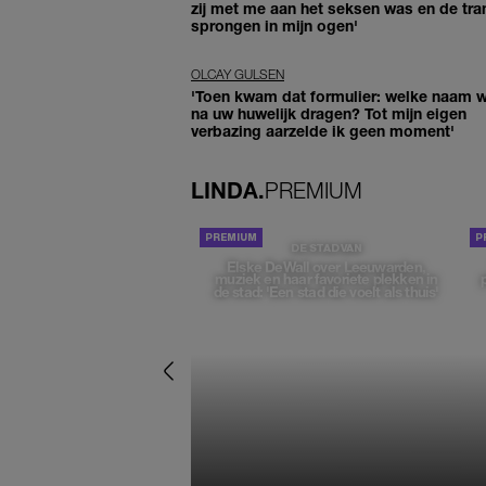
zij met me aan het seksen was en de tra
sprongen in mijn ogen'
OLCAY GULSEN
'Toen kwam dat formulier: welke naam wi
na uw huwelijk dragen? Tot mijn eigen
verbazing aarzelde ik geen moment'
LINDA.
PREMIUM
DE STAD VAN
Elske DeWall over Leeuwarden,
muziek en haar favoriete plekken in
de stad: 'Een stad die voelt als thuis'