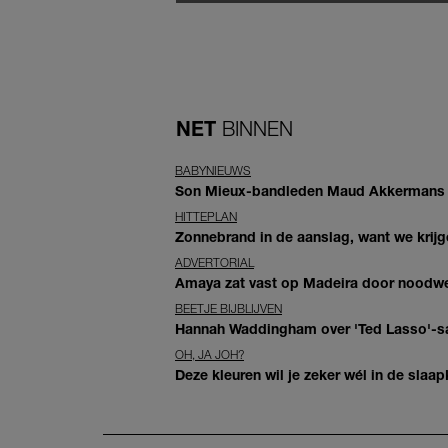
NET
BINNEN
BABYNIEUWS
Son Mieux-bandleden Maud Akkermans en
HITTEPLAN
Zonnebrand in de aanslag, want we krij
ADVERTORIAL
Amaya zat vast op Madeira door noodwee
BEETJE BIJBLIJVEN
Hannah Waddingham over 'Ted Lasso'-sam
OH, JA JOH?
Deze kleuren wil je zeker wél in de slaap