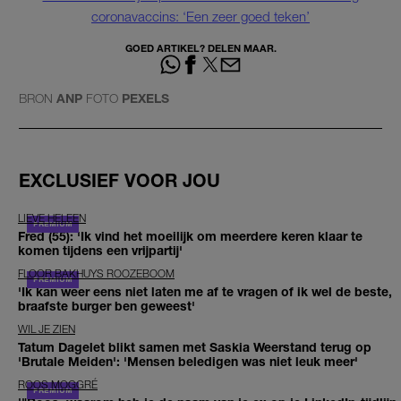
coronavaccins: ‘Een zeer goed teken’
GOED ARTIKEL? DELEN MAAR.
BRON
ANP
FOTO
PEXELS
EXCLUSIEF VOOR JOU
LIEVE HELEEN
Fred (55): 'Ik vind het moeilijk om meerdere keren klaar te
komen tijdens een vrijpartij'
FLOOR BAKHUYS ROOZEBOOM
'Ik kan weer eens niet laten me af te vragen of ik wel de beste,
braafste burger ben geweest'
WIL JE ZIEN
Tatum Dagelet blikt samen met Saskia Weerstand terug op
'Brutale Meiden': 'Mensen beledigen was niet leuk meer'
ROOS MOGGRÉ