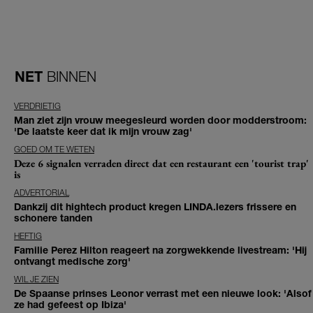
NET
BINNEN
VERDRIETIG
Man ziet zijn vrouw meegesleurd worden door modderstroom:
'De laatste keer dat ik mijn vrouw zag'
GOED OM TE WETEN
Deze 6 signalen verraden direct dat een restaurant een 'tourist trap'
is
ADVERTORIAL
Dankzij dit hightech product kregen LINDA.lezers frissere en
schonere tanden
HEFTIG
Familie Perez Hilton reageert na zorgwekkende livestream: 'Hij
ontvangt medische zorg'
WIL JE ZIEN
De Spaanse prinses Leonor verrast met een nieuwe look: 'Alsof
ze had gefeest op Ibiza'