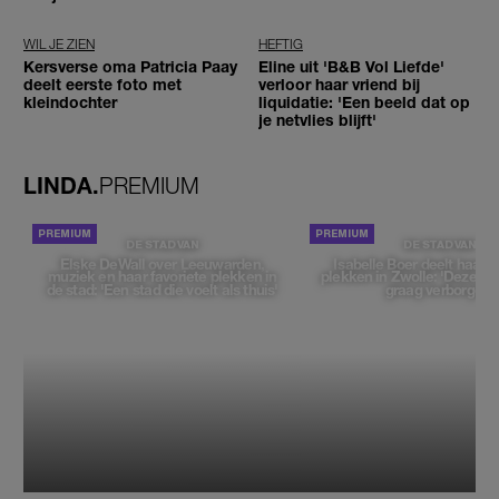
worden'
WIL JE ZIEN
HEFTIG
Kersverse oma Patricia Paay
Eline uit 'B&B Vol Liefde'
deelt eerste foto met
verloor haar vriend bij
kleindochter
liquidatie: 'Een beeld dat op
je netvlies blijft'
LINDA.
PREMIUM
DE STAD VAN
DE STAD VAN
Elske DeWall over Leeuwarden,
Isabelle Boer deelt haar f
muziek en haar favoriete plekken in
plekken in Zwolle: 'Deze pl
de stad: 'Een stad die voelt als thuis'
graag verborgen'