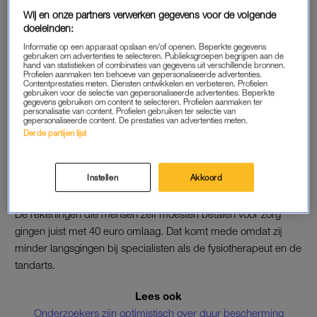
Daarnaast werden zorgaanbieders gecompenseerd voor
Wij en onze partners verwerken gegevens voor de volgende
doeleinden:
weggevallen omzet, omdat veel reguliere zorg was uitgesteld
of vervallen. Naar deze steunregelingen ging naar schatting 4,1
Informatie op een apparaat opslaan en/of openen. Beperkte gegevens
gebruiken om advertenties te selecteren. Publieksgroepen begrijpen aan de
miljard euro.
hand van statistieken of combinaties van gegevens uit verschillende bronnen.
Profielen aanmaken ten behoeve van gepersonaliseerde advertenties.
Contentprestaties meten. Diensten ontwikkelen en verbeteren. Profielen
gebruiken voor de selectie van gepersonaliseerde advertenties. Beperkte
gegevens gebruiken om content te selecteren. Profielen aanmaken ter
REKENINGEN OMLAAG
personalisatie van content. Profielen gebruiken ter selectie van
gepersonaliseerde content. De prestaties van advertenties meten.
De overheid deed dus de meeste extra zorguitgaven. Die gaf
Derde partijen lijst
hier vorig jaar per persoon 340 euro meer aan uit. Via de
zorgverzekering en Wet langdurige zorg werd 190 euro meer
Instellen
Akkoord
uitgegeven per Nederlander.
De rekeningen die mensen zelf moesten betalen voor zorg
gingen juist met 40 euro omlaag. Dat komt mede omdat zij
minder langsgingen bij specialisten als de fysiotherapeut en de
tandarts.
Lees ook
Onderzoekers zijn optimistisch over duur bescherming