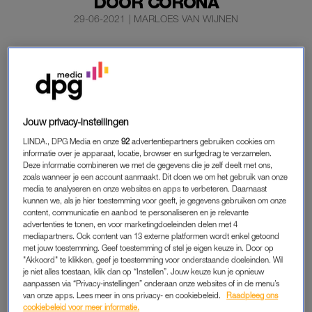
DOOR CORONA
29-06-2021
|
MARLOES VAN WIJNEN
Huishoudens, verzekeraars en de overheid hebben
vorig jaar samen
fors meer geld uitgegeven aan zorg.
De zorguitgaven over 2020 bedragen 116 miljard euro in
totaal, 8,9 miljard euro meer dan in 2019.
Jouw privacy-instellingen
Omgerekend is dat gemiddeld 6.660 euro per persoon, 475
LINDA., DPG Media en onze
92
advertentiepartners gebruiken cookies om
euro meer dan in 2019.
informatie over je apparaat, locatie, browser en surfgedrag te verzamelen.
Deze informatie combineren we met de gegevens die je zelf deelt met ons,
zoals wanneer je een account aanmaakt. Dit doen we om het gebruik van onze
media te analyseren en onze websites en apps te verbeteren. Daarnaast
EXTRA ZORGUITGAVEN
kunnen we, als je hier toestemming voor geeft, je gegevens gebruiken om onze
De cijfers schieten vooral omhoog door de coronacrisis. Toch
content, communicatie en aanbod te personaliseren en je relevante
advertenties te tonen, en voor marketingdoeleinden delen met 4
leidde niet alleen de zorg aan coronapatiënten tot extra kosten;
mediapartners. Ook content van 13 externe platformen wordt enkel getoond
ook bijvoorbeeld de inkoop van mondkapjes,
de bonus voor
met jouw toestemming. Geef toestemming of stel je eigen keuze in. Door op
"Akkoord" te klikken, geef je toestemming voor onderstaande doeleinden. Wil
zorgmedewerkers
en de extra opvang voor dak- en thuislozen
je niet alles toestaan, klik dan op “Instellen”. Jouw keuze kun je opnieuw
kostten veel geld. Dat meldt het Centraal Bureau voor de
aanpassen via “Privacy-instellingen” onderaan onze websites of in de menu’s
Statistiek (CBS).
van onze apps. Lees meer in ons privacy- en cookiebeleid.
Raadpleeg ons
cookiebeleid voor meer informatie.