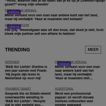
'"Roos, waarom heb je de naam van je ex op je LinkedIn-tijdlijn
gezet?" vroeg mijn vriendin'
PERSOONLIJK VERHAAL
Merel verhuist voor een man naar andere kant van het land,
maar hij verdwijnt: 'Huur al maanden niet betaald'
VERLATEN VROUW
Fae (24): 'Vreemdgaan was uit den boze, dat deed je niet, toch
bleek mijn partner zelf een affaire te hebben'
TRENDING
MEER
INTERVIEW
PERSOONLIJK VERHAAL
'B&B Vol Liefde'-Eveline is
Merel verhuist voor een man
een jaar samen met Frank:
naar andere kant van het
'Hij zegde zijn leven in
land, maar hij verdwijnt:
Nederland op voor mij'
'Huur al maanden niet
betaald'
FRAGMENT GEMIST
ADVERTORIAL
Gesprek Iris en Edwin neemt
Word een professional
onverwachte wending in
yapper: zó wordt nieuwe
'B&B Vol Liefde': 'Hoopte
mensen ontmoeten veel
dat je niet verliefd zou
minder awkward