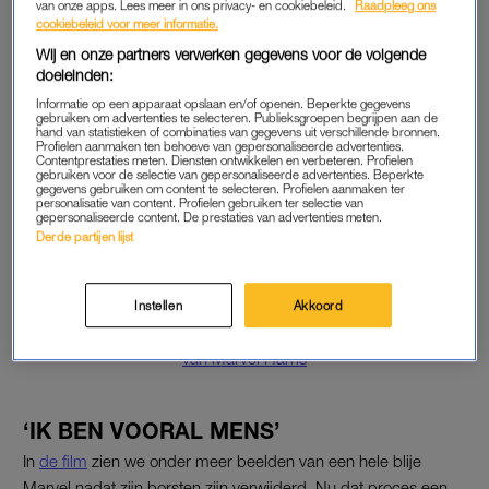
van onze apps. Lees meer in ons privacy- en cookiebeleid.
Raadpleeg ons
cookiebeleid voor meer informatie.
Wij en onze partners verwerken gegevens voor de volgende
SAMENWERKEN MET JESSICA
doeleinden:
VILLERIUS
Informatie op een apparaat opslaan en/of openen. Beperkte gegevens
gebruiken om advertenties te selecteren. Publieksgroepen begrijpen aan de
Jessica volgde Marvel al op social media – en wist dus dat hij
hand van statistieken of combinaties van gegevens uit verschillende bronnen.
Profielen aanmaken ten behoeve van gepersonaliseerde advertenties.
bezig was zijn transitie vast te leggen – en toen hij vastliep,
Contentprestaties meten. Diensten ontwikkelen en verbeteren. Profielen
gebruiken voor de selectie van gepersonaliseerde advertenties. Beperkte
vroeg hij haar om technisch advies. “Ik wilde wel meer van zijn
gegevens gebruiken om content te selecteren. Profielen aanmaken ter
foto’s en video’s zien.” Jessica was enorm onder de indruk van
personalisatie van content. Profielen gebruiken ter selectie van
gepersonaliseerde content. De prestaties van advertenties meten.
de prachtige beelden, en dus besloten ze te gaan
Derde partijen lijst
samenwerken.
Lees ook
Instellen
Akkoord
In deze nieuwe docu volgt Jessica Villerius het transitieproces
van Marvel Harris
‘IK BEN VOORAL MENS’
In
de film
zien we onder meer beelden van een hele blije
Marvel nadat zijn borsten zijn verwijderd. Nu dat proces een