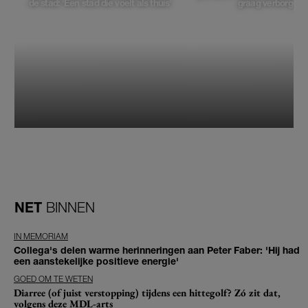
de stad: 'Een stad die voelt als thuis'
graag verborgen'
NET
BINNEN
IN MEMORIAM
Collega's delen warme herinneringen aan Peter Faber: 'Hij had
een aanstekelijke positieve energie'
GOED OM TE WETEN
Diarree (of juist verstopping) tijdens een hittegolf? Zó zit dat,
volgens deze MDL-arts