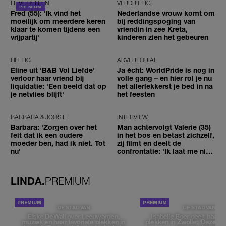
LIEVE HELEEN
VERDRIETIG
Fred (55): 'Ik vind het
Nederlandse vrouw komt om
moeilijk om meerdere keren
bij reddingspoging van
klaar te komen tijdens een
vriendin in zee Kreta,
vrijpartij'
kinderen zien het gebeuren
HEFTIG
ADVERTORIAL
Eline uit 'B&B Vol Liefde'
Ja écht: WorldPride is nog in
verloor haar vriend bij
volle gang – en hier rol je nu
liquidatie: 'Een beeld dat op
het allerlekkerst je bed in na
je netvlies blijft'
het feesten
BARBARA & JOOST
INTERVIEW
Barbara: 'Zorgen over het
Man achtervolgt Valerie (35)
feit dat ik een oudere
in het bos en betast zichzelf,
moeder ben, had ik niet. Tot
zij filmt en deelt de
nu'
confrontatie: 'Ik laat me niet
tegenhouden'
LINDA.
PREMIUM
DE STAD VAN
DE STAD VAN
Elske DeWall over Leeuwarden,
Isabelle Boer deelt haar f
muziek en haar favoriete plekken in
plekken in Zwolle: 'Deze pl