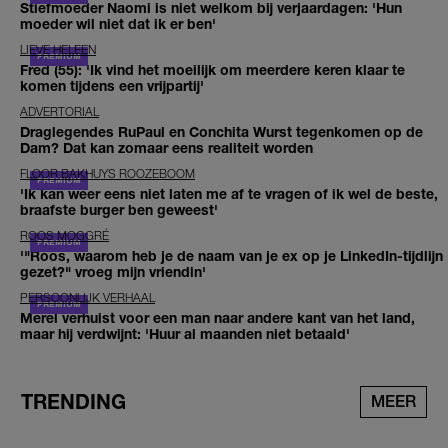
Stiefmoeder Naomi is niet welkom bij verjaardagen: 'Hun
moeder wil niet dat ik er ben'
LIEVE HELEEN
Fred (55): 'Ik vind het moeilijk om meerdere keren klaar te
komen tijdens een vrijpartij'
ADVERTORIAL
Draglegendes RuPaul en Conchita Wurst tegenkomen op de
Dam? Dat kan zomaar eens realiteit worden
FLOOR BAKHUYS ROOZEBOOM
'Ik kan weer eens niet laten me af te vragen of ik wel de beste,
braafste burger ben geweest'
ROOS MOGGRÉ
'"Roos, waarom heb je de naam van je ex op je LinkedIn-tijdlijn
gezet?" vroeg mijn vriendin'
PERSOONLIJK VERHAAL
Merel verhuist voor een man naar andere kant van het land,
maar hij verdwijnt: 'Huur al maanden niet betaald'
TRENDING
MEER