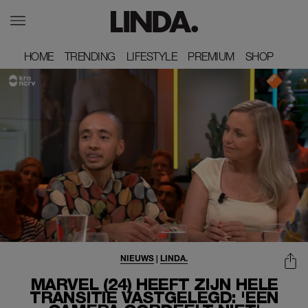
HOME
HOME
TRENDING
TRENDING
LIFESTYLE
LIFESTYLE
PREMIUM
PREMIUM
SHOP
SHOP
NIEUWS
|
LINDA.
MARVEL (24) HEEFT ZIJN HELE
TRANSITIE VASTGELEGD: 'EEN