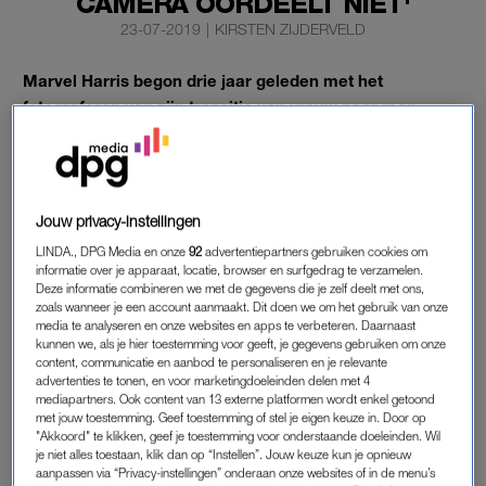
CAMERA OORDEELT NIET'
23-07-2019
|
KIRSTEN ZIJDERVELD
Marvel Harris begon drie jaar geleden met het
fotograferen van zijn transitie van vrouw naar man.
Gisteravond schoof hij aan in ‘Jinek’, samen met
documentairemaker Jessica Villerius.
Zij volgt de transitie van Marvel in
de documentaire
Marvel
Jouw privacy-instellingen
Harris: Alles is nu.
LINDA., DPG Media en onze
92
advertentiepartners gebruiken cookies om
informatie over je apparaat, locatie, browser en surfgedrag te verzamelen.
Deze informatie combineren we met de gegevens die je zelf deelt met ons,
TRANSITIE VAN MARVEL HARRIS
zoals wanneer je een account aanmaakt. Dit doen we om het gebruik van onze
media te analyseren en onze websites en apps te verbeteren. Daarnaast
Drie jaar geleden, toen de transitie van Marvel begon, besloot
kunnen we, als je hier toestemming voor geeft, je gegevens gebruiken om onze
hij het proces te fotograferen en filmen. “Fotografie helpt me
content, communicatie en aanbod te personaliseren en je relevante
eigenlijk om dichter bij mezelf te komen en m’n gevoelens een
advertenties te tonen, en voor marketingdoeleinden delen met 4
mediapartners. Ook content van 13 externe platformen wordt enkel getoond
plek te geven. Ik denk omdat ik autisme heb, dat ik het
met jouw toestemming. Geef toestemming of stel je eigen keuze in. Door op
moeilijk vind om dat wat ik voel te herkennen. Dat ook nog
"Akkoord" te klikken, geef je toestemming voor onderstaande doeleinden. Wil
je niet alles toestaan, klik dan op “Instellen”. Jouw keuze kun je opnieuw
communiceren met andere mensen vind ik heel erg lastig, en
aanpassen via “Privacy-instellingen” onderaan onze websites of in de menu’s
een camera oordeelt eigenlijk niet.”