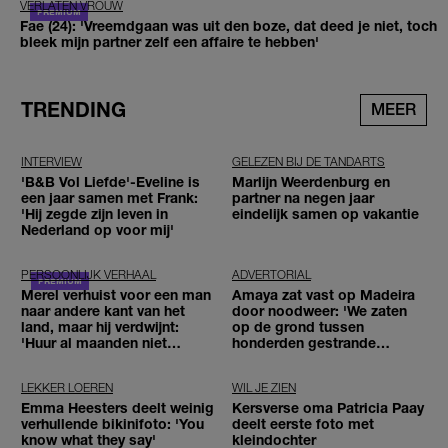
VERLATEN VROUW
Fae (24): 'Vreemdgaan was uit den boze, dat deed je niet, toch
bleek mijn partner zelf een affaire te hebben'
TRENDING
MEER
INTERVIEW
GELEZEN BIJ DE TANDARTS
'B&B Vol Liefde'-Eveline is
Marlijn Weerdenburg en
een jaar samen met Frank:
partner na negen jaar
'Hij zegde zijn leven in
eindelijk samen op vakantie
Nederland op voor mij'
PERSOONLIJK VERHAAL
ADVERTORIAL
Merel verhuist voor een man
Amaya zat vast op Madeira
naar andere kant van het
door noodweer: 'We zaten
land, maar hij verdwijnt:
op de grond tussen
'Huur al maanden niet
honderden gestrande
betaald'
reizigers'
LEKKER LOEREN
WIL JE ZIEN
Emma Heesters deelt weinig
Kersverse oma Patricia Paay
verhullende bikinifoto: 'You
deelt eerste foto met
know what they say'
kleindochter