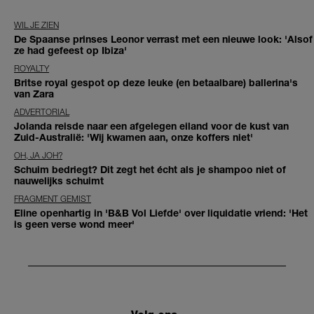
WIL JE ZIEN
De Spaanse prinses Leonor verrast met een nieuwe look: 'Alsof
ze had gefeest op Ibiza'
ROYALTY
Britse royal gespot op deze leuke (en betaalbare) ballerina's
van Zara
ADVERTORIAL
Jolanda reisde naar een afgelegen eiland voor de kust van
Zuid-Australië: 'Wij kwamen aan, onze koffers niet'
OH, JA JOH?
Schuim bedriegt? Dit zegt het écht als je shampoo niet of
nauwelijks schuimt
FRAGMENT GEMIST
Eline openhartig in 'B&B Vol Liefde' over liquidatie vriend: 'Het
is geen verse wond meer'