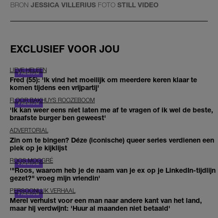
BRON
JESSICA VILLERIUS
FOTO
STILL VIDEO
EXCLUSIEF VOOR JOU
LIEVE HELEEN
Fred (55): 'Ik vind het moeilijk om meerdere keren klaar te
komen tijdens een vrijpartij'
FLOOR BAKHUYS ROOZEBOOM
'Ik kan weer eens niet laten me af te vragen of ik wel de beste,
braafste burger ben geweest'
ADVERTORIAL
Zin om te bingen? Déze (iconische) queer series verdienen een
plek op je kijklijst
ROOS MOGGRÉ
'"Roos, waarom heb je de naam van je ex op je LinkedIn-tijdlijn
gezet?" vroeg mijn vriendin'
PERSOONLIJK VERHAAL
Merel verhuist voor een man naar andere kant van het land,
maar hij verdwijnt: 'Huur al maanden niet betaald'