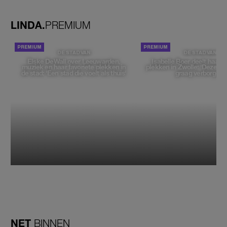
LINDA.
PREMIUM
DE STAD VAN
DE STAD VAN
Elske DeWall over Leeuwarden,
Isabelle Boer deelt haar f
muziek en haar favoriete plekken in
plekken in Zwolle: 'Deze pl
de stad: 'Een stad die voelt als thuis'
graag verborgen'
NET
BINNEN