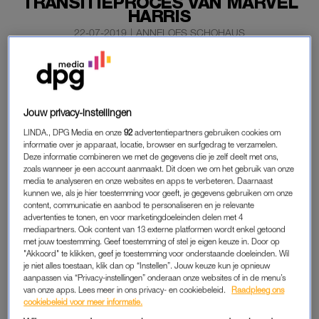
TRANSITIEPROCES VAN MARVEL
HARRIS
22-07-2019
|
ANNELOES SCHOHAUS
Filmmaker Jessica Villerius komt met een nieuwe
persoonlijke documentaire. Hierin volgt ze de 24-jarige
Marvel Harris, die in transitie is.
Jouw privacy-instellingen
Jessica en Marvel nemen de kijker mee in de emotionele
LINDA., DPG Media en onze
92
advertentiepartners gebruiken cookies om
informatie over je apparaat, locatie, browser en surfgedrag te verzamelen.
achtbaan die de verandering van geslacht met zich
Deze informatie combineren we met de gegevens die je zelf deelt met ons,
meebrengt.
zoals wanneer je een account aanmaakt. Dit doen we om het gebruik van onze
media te analyseren en onze websites en apps te verbeteren. Daarnaast
kunnen we, als je hier toestemming voor geeft, je gegevens gebruiken om onze
content, communicatie en aanbod te personaliseren en je relevante
TRANSITIEPROCES
advertenties te tonen, en voor marketingdoeleinden delen met 4
In de nieuwe documentaire
Marvel Harris: Alles is nu
wordt de
mediapartners. Ook content van 13 externe platformen wordt enkel getoond
met jouw toestemming. Geef toestemming of stel je eigen keuze in. Door op
kijker betrokken bij het transitieproces van Marvel. Door de
"Akkoord" te klikken, geef je toestemming voor onderstaande doeleinden. Wil
ogen van Jessica Villerius en Marvel zien we de worstelingen
je niet alles toestaan, klik dan op “Instellen”. Jouw keuze kun je opnieuw
aanpassen via “Privacy-instellingen” onderaan onze websites of in de menu’s
die Marvel heeft met zijn vrouwenlichaam tot en met de
van onze apps. Lees meer in ons privacy- en cookiebeleid.
Raadpleeg ons
operaties en uiterlijke veranderingen.
cookiebeleid voor meer informatie.