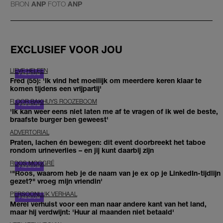
BRON
ANP
FOTO
ANP
EXCLUSIEF VOOR JOU
LIEVE HELEEN
Fred (55): 'Ik vind het moeilijk om meerdere keren klaar te
komen tijdens een vrijpartij'
FLOOR BAKHUYS ROOZEBOOM
'Ik kan weer eens niet laten me af te vragen of ik wel de beste,
braafste burger ben geweest'
ADVERTORIAL
Praten, lachen én bewegen: dit event doorbreekt het taboe
rondom urineverlies – en jij kunt daarbij zijn
ROOS MOGGRÉ
'"Roos, waarom heb je de naam van je ex op je LinkedIn-tijdlijn
gezet?" vroeg mijn vriendin'
PERSOONLIJK VERHAAL
Merel verhuist voor een man naar andere kant van het land,
maar hij verdwijnt: 'Huur al maanden niet betaald'