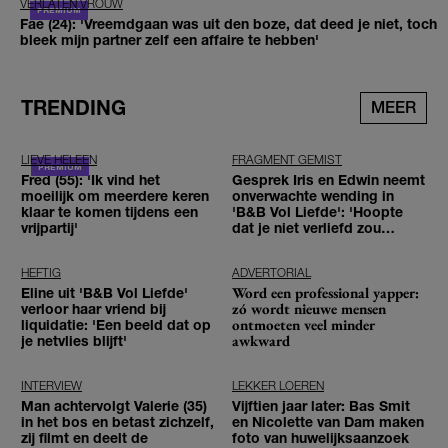
VERLATEN VROUW
Fae (24): 'Vreemdgaan was uit den boze, dat deed je niet, toch
bleek mijn partner zelf een affaire te hebben'
TRENDING
MEER
LIEVE HELEEN
FRAGMENT GEMIST
Fred (55): 'Ik vind het
Gesprek Iris en Edwin neemt
moeilijk om meerdere keren
onverwachte wending in
klaar te komen tijdens een
'B&B Vol Liefde': 'Hoopte
vrijpartij'
dat je niet verliefd zou
worden'
HEFTIG
ADVERTORIAL
Word een professional yapper:
Eline uit 'B&B Vol Liefde'
zó wordt nieuwe mensen
verloor haar vriend bij
ontmoeten veel minder
liquidatie: 'Een beeld dat op
awkward
je netvlies blijft'
INTERVIEW
LEKKER LOEREN
Man achtervolgt Valerie (35)
Vijftien jaar later: Bas Smit
in het bos en betast zichzelf,
en Nicolette van Dam maken
zij filmt en deelt de
foto van huwelijksaanzoek