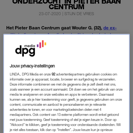
ONDERZOCHT IN PIETER BAAN
CENTRUM
23-07-2020
|
STIJN DE VRIES
Het Pieter Baan Centrum gaat Wouter G. (32),
de ex-
militair die prinses Amalia begin dit jaar bedreigde
,
onderzoeken. Dat heeft de rechtbank donderdag
besloten.
G. stuurde Amalia via Instagram een reeks berichten. Daarin
Jouw privacy-instellingen
dreigde hij haar op te zoeken op Koningsdag en naar haar
LINDA., DPG Media en onze
92
advertentiepartners gebruiken cookies om
school te komen.
informatie over je apparaat, locatie, browser en surfgedrag te verzamelen.
Deze informatie combineren we met de gegevens die je zelf deelt met ons,
zoals wanneer je een account aanmaakt. Dit doen we om het gebruik van onze
PSYCHISCHE TOESTAND
media te analyseren en onze websites en apps te verbeteren. Daarnaast
kunnen we, als je hier toestemming voor geeft, je gegevens gebruiken om onze
De rechter zegt inzicht te willen krijgen in de psychische
content, communicatie en aanbod te personaliseren en je relevante
toestand van de verdachte. Zo kan hij bepalen of G.
advertenties te tonen, en voor marketingdoeleinden delen met 4
mediapartners. Ook content van 13 externe platformen wordt enkel getoond
ontoerekeningsvatbaar is of niet. Op basis daarvan krijgt hij
met jouw toestemming. Geef toestemming of stel je eigen keuze in. Door op
een straf.
"Akkoord" te klikken, geef je toestemming voor onderstaande doeleinden. Wil
je niet alles toestaan, klik dan op “Instellen”. Jouw keuze kun je opnieuw