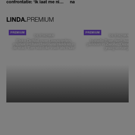
confrontatie: 'Ik laat me niet
na
tegenhouden'
LINDA.
PREMIUM
DE STAD VAN
DE STAD VAN
Elske DeWall over Leeuwarden,
Isabelle Boer deelt haar f
muziek en haar favoriete plekken in
plekken in Zwolle: 'Deze pl
de stad: 'Een stad die voelt als thuis'
graag verborgen'