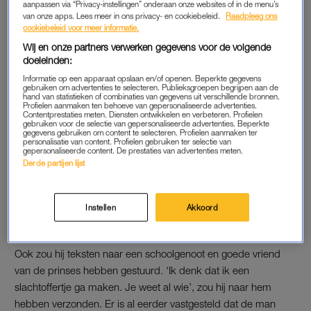
aanpassen via “Privacy-instellingen” onderaan onze websites of in de menu’s
Ook besloot de rechter om het voorarrest opnieuw te
van onze apps. Lees meer in ons privacy- en cookiebeleid.
Raadpleeg ons
verlengen. Op 20 oktober zal Wouter G. voor de rechter
cookiebeleid voor meer informatie.
moeten verschijnen en wordt de zaak inhoudelijk behandeld.
Wij en onze partners verwerken gegevens voor de volgende
doeleinden:
Informatie op een apparaat opslaan en/of openen. Beperkte gegevens
AMALIA BEDREIGD
gebruiken om advertenties te selecteren. Publieksgroepen begrijpen aan de
hand van statistieken of combinaties van gegevens uit verschillende bronnen.
Profielen aanmaken ten behoeve van gepersonaliseerde advertenties.
Tussen 9 en 14 januari heeft Wouter G. volgens het Openbaar
Contentprestaties meten. Diensten ontwikkelen en verbeteren. Profielen
gebruiken voor de selectie van gepersonaliseerde advertenties. Beperkte
Ministerie verschillende berichten naar prinses Amalia
gegevens gebruiken om content te selecteren. Profielen aanmaken ter
gestuurd via Instagram. ‘Ik ga naar Koningsdag, dan wil ik met
personalisatie van content. Profielen gebruiken ter selectie van
gepersonaliseerde content. De prestaties van advertenties meten.
je op de foto, en knijp ik je hand fijn’, zou hij hebben
Derde partijen lijst
geschreven.
Lees ook
Instellen
Akkoord
Ex-militair voor de rechter wegens bedreiging prinses Amalia
Ook zou hij teksten naar een schoolgenoot en goede vriend
van de prinses hebben gestuurd. ‘Ik denk dat ik een
slachtoffertje ga maken. Je weet al wie’, zou hij naar hem
hebben verzonden. Er is al eerder vastgesteld dat de man