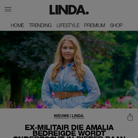
HOME
HOME
TRENDING
TRENDING
LIFESTYLE
LIFESTYLE
PREMIUM
PREMIUM
SHOP
SHOP
NIEUWS
|
LINDA.
EX-MILITAIR DIE AMALIA
BEDREIGDE WORDT