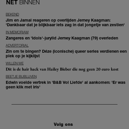
NET
BINNEN
BEKEND
Jim en Jamai reageren op overlijden Jerney Kaagman:
'Dankbaar dat je blijkbaar iets zag in dat jongetje van zestien'
IN MEMORIAM
Zangeres en 'Idols'-jurylid Jerney Kaagman (79) overleden
ADVERTORIAL
Zin om te bingen? Déze (iconische) queer series verdienen een
plek op je kijklijst
WILLEN WE
Dít is de hair hack van Hailey Bieber die nog geen 20 euro kost
BEETJE BIJBLIJVEN
Edwin voelde vertrek in 'B&B Vol Liefde' al aankomen: 'Er was
geen klik met Iris'
Volg ons