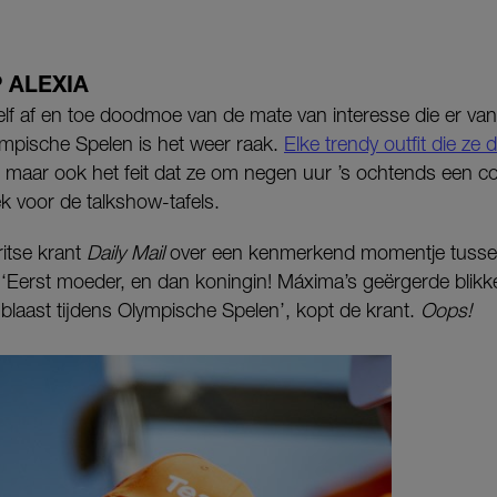
 ALEXIA
elf af en toe doodmoe van de mate van interesse die er vanui
ympische Spelen is het weer raak.
Elke trendy outfit die ze 
 maar ook het feit dat ze om negen uur ’s ochtends een cola
 voor de talkshow-tafels.
itse krant
Daily Mail
over een kenmerkend momentje tussen
Eerst moeder, en dan koningin! Máxima’s geërgerde blikke
laast tijdens Olympische Spelen’, kopt de krant.
Oops!