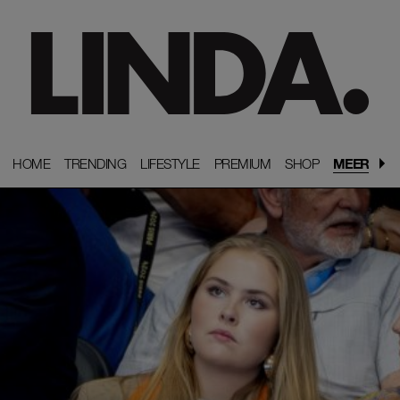
HOME
HOME
TRENDING
TRENDING
LIFESTYLE
LIFESTYLE
PREMIUM
PREMIUM
SHOP
SHOP
MEER