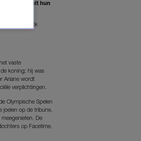
TeamNL
vanuit hun
een opmerkelijk
het vaste
de koning; hij was
er Ariane wordt
ciële verplichtingen.
 de Olympische Spelen
 joelen op de tribune.
wel meegenieten. De
 dochters op Facetime.