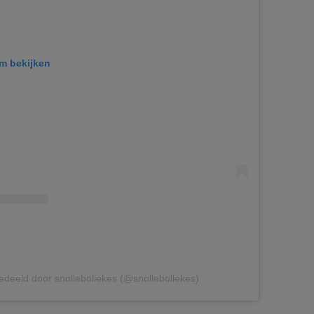
am bekijken
edeeld door snollebollekes (@snollebollekes)