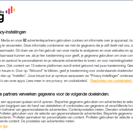
cy-instellingen
 Media en onze
92
advertentiepartners gebruiken cookies om informatie over je apparaat, lo
g te verzamelen. Deze informatie combineren we met de gegevens die je zelf deelt met ons, z
aanmaakt. Dit doen we om het gebruik van onze media te analyseren en onze websites en a
Daarnaast kunnen we, als je hier toestemming voor geeft, je gegevens gebruiken om onze con
 en aanbod te personaliseren en je relevante advertenties te tonen, en voor marketingdoele
ers. Ook content van 13 externe platformen wordt enkel getoond met jouw toestemming. Ge
gen keuze in. Door op "Akkoord" te klikken, geef je toestemming voor onderstaande doeleinden. 
k dan op “Instellen”. Jouw keuze kun je opnieuw aanpassen via “Privacy-instellingen” ondera
u’s van onze apps. Lees meer in ons privacy- en cookiebeleid.
Raadpleeg ons cookiebeleid 
KONINGSHUIS
|
ORANJE BOVEN
VERGETELIJKE MOMENTEN
e partners verwerken gegevens voor de volgende doeleinden:
N PARIJS: 'MÁXIMA KIJK
p een apparaat opslaan en/of openen. Beperkte gegevens gebruiken om advertenties te sele
pen begrijpen aan de hand van statistieken of combinaties van gegevens uit verschillende br
 KAUWGOM KAUWENDE AL
 behoeve van gepersonaliseerde advertenties. Contentprestaties meten. Diensten ontwikkel
Profielen gebruiken voor de selectie van gepersonaliseerde advertenties. Beperkte gegeven
lecteren. Profielen aanmaken ter personalisatie van content. Profielen gebruiken ter selectie 
03-08-2024
|
SAM HOEVENAAR
eerde content. De prestaties van advertenties meten.
 lijst