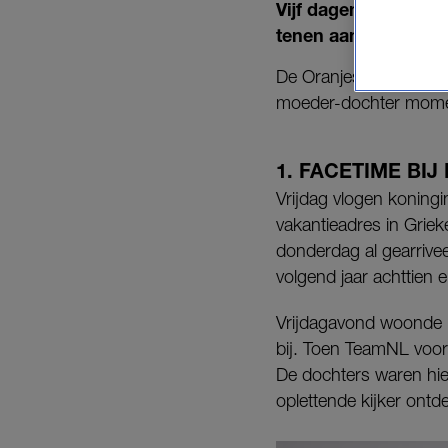
Vijf dagen lang heb
tenen aangemoedigd 
De Oranjes speelden z
moeder-dochter momen
1. FACETIME BI
Vrijdag vlogen koningi
vakantieadres in Grie
donderdag al gearrive
volgend jaar achttien e
Vrijdagavond woonde 
bij. Toen TeamNL voor
De dochters waren hier 
oplettende kijker ont