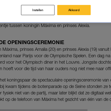
ben het koningspaar en prinsessen Amalia en Alexia
in Parijs.
Instellen
Akkoord
ich in de kijker met het meehossen, het meehuilen én met 
tje tussen koningin Máxima en prinses Alexia.
J DE OPENINGSCEREMONIE
n Máxima, prinses Amalia (20) en prinses Alexia (19) vanuit 
kenland naar Parijs voor de Olympische Spelen. Een dag na 
erd voor het Olympisch diner in het Louvre. Jongste docht
n hoeft voor die tijd van haar ouders nog niet mee naar offi
het koningspaar de spectaculaire openingsceremonie van
bij kwam tijdens de botenparade op de Seine stonden ze te
fysiek niet van de partij, maar later blijkt dat ze digitaal 
dekt op de telefoon van Máxima het gezicht van één van de