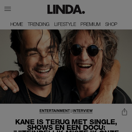
HOME
HOME
TRENDING
TRENDING
LIFESTYLE
LIFESTYLE
PREMIUM
PREMIUM
SHOP
SHOP
ENTERTAINMENT
|
INTERVIEW
KANE IS TERUG MET SINGLE,
SHOWS ÉN EEN DOCU: