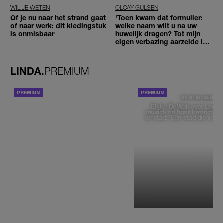
WIL JE WETEN
OLCAY GULSEN
Of je nu naar het strand gaat
'Toen kwam dat formulier:
of naar werk: dit kledingstuk
welke naam wilt u na uw
is onmisbaar
huwelijk dragen? Tot mijn
eigen verbazing aarzelde ik
geen moment'
LINDA.
PREMIUM
ACHTERGROND
DE STAD VAN
Elske DeWall over Leeu
muziek en haar favoriete p
de stad: 'Een stad die voelt 