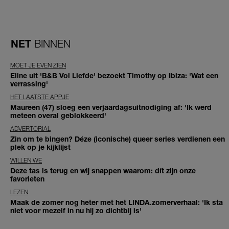
NET
BINNEN
MOET JE EVEN ZIEN
Eline uit 'B&B Vol Liefde' bezoekt Timothy op Ibiza: 'Wat een
verrassing'
HET LAATSTE APPJE
Maureen (47) sloeg een verjaardagsuitnodiging af: 'Ik werd
meteen overal geblokkeerd'
ADVERTORIAL
Zin om te bingen? Déze (iconische) queer series verdienen een
plek op je kijklijst
WILLEN WE
Deze tas is terug en wij snappen waarom: dít zijn onze
favorieten
LEZEN
Maak de zomer nog heter met het LINDA.zomerverhaal: 'Ik sta
niet voor mezelf in nu hij zo dichtbij is'