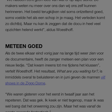
makers weten nu meer over ons dan wij ons zelf kunnen
herinneren. Het beeld terugkijken viel soms ontzettend goed,
soms voelde het als een schop in je maag. Het verleden komt
zo dichtbij. Maar nu kan ik zeggen dat de docu in heel veel
opzichten helend werkt”, aldus Woesthoff.
METEEN GOED
Als de twee elkaar eind vorig jaar na lange tijd weer zien voor
de documentaire, heeft de zanger meteen een plan voor een
nieuw liedje. “Dat kwam ineens tot me tijdens het klussen”,
vertelt Woesthoff. Het resultaat,
What are you waiting for?
, is
inmiddels overal te beluisteren en in juni geven de mannen
vijf
shows in de Ziggo Dome
.
“We waren gisteren voor het eerst in twaalf jaar aan het
repeteren. Dat was gek. Ik keek er niet tegenop, maar ik was
wel bang dat het onwennig zou zijn. Maar het was vanaf de
eerste seconde fantastisch.”