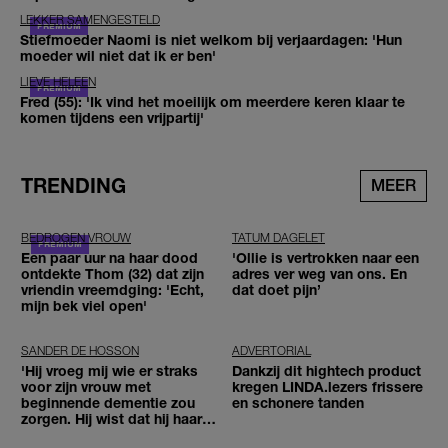
LEKKER SAMENGESTELD
Stiefmoeder Naomi is niet welkom bij verjaardagen: 'Hun
moeder wil niet dat ik er ben'
LIEVE HELEEN
Fred (55): 'Ik vind het moeilijk om meerdere keren klaar te
komen tijdens een vrijpartij'
TRENDING
MEER
BEDROGEN VROUW
TATUM DAGELET
Een paar uur na haar dood
'Ollie is vertrokken naar een
ontdekte Thom (32) dat zijn
adres ver weg van ons. En
vriendin vreemdging: 'Echt,
dat doet pijn’
mijn bek viel open'
SANDER DE HOSSON
ADVERTORIAL
'Hij vroeg mij wie er straks
Dankzij dit hightech product
voor zijn vrouw met
kregen LINDA.lezers frissere
beginnende dementie zou
en schonere tanden
zorgen. Hij wist dat hij haar
zou moeten loslaten'