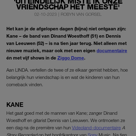
'UITEINDELIJK MISTE IK ONZE
VRIENDSCHAP HET MEESTE'
02-10-2023
|
ROBYN VAN GORSEL
Het kan je de afgelopen dagen (bíjna) niet ontgaan zijn:
Kane – de band van Dinand Woesthoff (51) en Dennis
van Leeuwen (52) – is na tien jaar terug. Niet alleen met
nieuwe muziek, maar ook met een eigen
documentaire
én met vijf shows in de
Ziggo Dome
.
Aan LINDA. vertellen de twee of ze elkaar gemist hebben, hoe
belangrijk hun vriendschap is en wat de kinderen van hun
comeback vinden.
KANE
Het gaat goed met de mannen van Kane; zanger Dinand
Woesthoff en gitarist Dennis van Leeuwen. We ontmoeten ze
een dag na de première van hun
Videoland-documentaire
A
Story Recorded
op het hoofdkantoor van
Sony
Music. Na tien