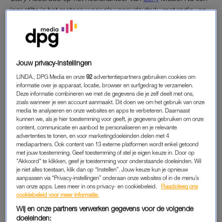
jaar stilte is het meteen weer als vanouds druk, met radio- en
tv-optredens, interviews en repetities. Woesthoff: “Als je iets
tien jaar niet doet, zijn er veel dingen die je vergeet. Maar op
het moment dat die Kane-trein weer rijdt, merk je meteen
weer hoe het was om in Kane te zitten.”
Jouw privacy-instellingen
LINDA., DPG Media en onze
92
advertentiepartners gebruiken cookies om
De van oorsprong Haagse band werd in 1999 opgericht door
informatie over je apparaat, locatie, browser en surfgedrag te verzamelen.
Woesthoff en Van Leeuwen. Met nummers als
Rain Down On
Deze informatie combineren we met de gegevens die je zelf deelt met ons,
Me
,
No Surrender
en
Come Together
scoorde de band grote
zoals wanneer je een account aanmaakt. Dit doen we om het gebruik van onze
media te analyseren en onze websites en apps te verbeteren. Daarnaast
hits en vulde de grootste concertlocaties als de Kuip en de
kunnen we, als je hier toestemming voor geeft, je gegevens gebruiken om onze
Arena. Na vele hoogtepunten besluit Woesthoff in 2013 dat hij
content, communicatie en aanbod te personaliseren en je relevante
advertenties te tonen, en voor marketingdoeleinden delen met 4
er een jaar tussenuit wil. Een jaar later stopt de band er
mediapartners. Ook content van 13 externe platformen wordt enkel getoond
helemaal mee.
met jouw toestemming. Geef toestemming of stel je eigen keuze in. Door op
"Akkoord" te klikken, geef je toestemming voor onderstaande doeleinden. Wil
je niet alles toestaan, klik dan op “Instellen”. Jouw keuze kun je opnieuw
aanpassen via “Privacy-instellingen” onderaan onze websites of in de menu’s
GEEN RUZIE
van onze apps. Lees meer in ons privacy- en cookiebeleid.
Raadpleeg ons
cookiebeleid voor meer informatie.
Van ruzie tussen de twee is geen sprake en na de breuk zien
Wij en onze partners verwerken gegevens voor de volgende
ze elkaar sporadisch. Van Leeuwen: “Zeker in het begin zagen
doeleinden:
we elkaar niet veel. Ik vond het fijn om mijn eigen landing te