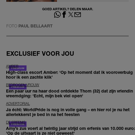
GOED ARTIKEL? DELEN MAAR.
FOTO
PAUL BELLAART
EXCLUSIEF VOOR JOU
AMBER
High-class escort Amber: ‘Op het moment dat ik vooroverbuig
hoor ik een zachte klik’
BEDROGEN VROUW
Een paar uur na haar dood ontdekte Thom (32) dat zijn vriendin
vreemdging: 'Echt, mijn bek viel open'
ADVERTORIAL
Ja écht: WorldPride is nog in volle gang – en hier rol je nu het
allerlekkerst je bed in na het feesten
DE ERFENIS
Amy’s zus voert al twintig jaar strijd om erfenis van 10.000 euro:
'Op de uitvaart is ze niet geweest'