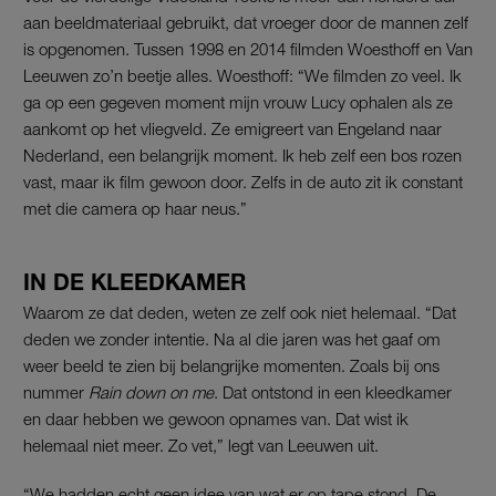
aan beeldmateriaal gebruikt, dat vroeger door de mannen zelf
is opgenomen. Tussen 1998 en 2014 filmden Woesthoff en Van
Leeuwen zo’n beetje alles. Woesthoff: “We filmden zo veel. Ik
ga op een gegeven moment mijn vrouw Lucy ophalen als ze
aankomt op het vliegveld. Ze emigreert van Engeland naar
Nederland, een belangrijk moment. Ik heb zelf een bos rozen
vast, maar ik film gewoon door. Zelfs in de auto zit ik constant
met die camera op haar neus.”
IN DE KLEEDKAMER
Waarom ze dat deden, weten ze zelf ook niet helemaal. “Dat
deden we zonder intentie. Na al die jaren was het gaaf om
weer beeld te zien bij belangrijke momenten. Zoals bij ons
nummer
Rain down on me
. Dat ontstond in een kleedkamer
en daar hebben we gewoon opnames van. Dat wist ik
helemaal niet meer. Zo vet,” legt van Leeuwen uit.
“We hadden echt geen idee van wat er op tape stond. De