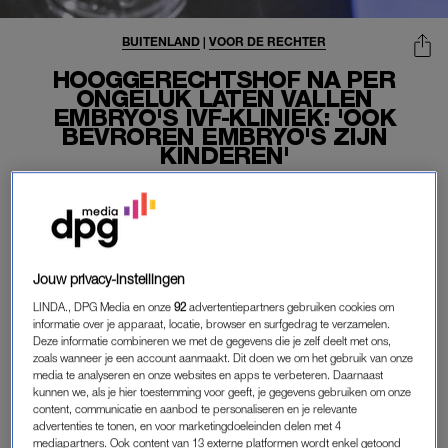
BUITENLAND
|
VOOR DE RECHTER
HOOGGERECHTSHOF NA PER
ONGELUK LATEN VALLEN
EMBRYO'S IVF-KLINIEK: 'OOK
BEVROREN EMBRYO'S ZIJN
KINDEREN'
21-02-2024
|
KIRSTEN ZIJDERVELD
In de Amerikaanse staat Alabama heeft het
hooggerechtshof besloten dat ook bevroren embryo’s
als kinderen worden gezien. Die uitspraak komt na een
Jouw privacy-instellingen
zaak waarin embryo’s in een ivf-kliniek per ongeluk op
LINDA., DPG Media en onze
92
advertentiepartners gebruiken cookies om
de grond vielen.
informatie over je apparaat, locatie, browser en surfgedrag te verzamelen.
Deze informatie combineren we met de gegevens die je zelf deelt met ons,
zoals wanneer je een account aanmaakt. Dit doen we om het gebruik van onze
De uitspraak heeft grote gevolgen, schrijft
De Telegraaf
, want
media te analyseren en onze websites en apps te verbeteren. Daarnaast
wie een ingevroren embryo vernietigt – ook als het per ongeluk
kunnen we, als je hier toestemming voor geeft, je gegevens gebruiken om onze
gebeurt – kan aansprakelijk worden gesteld voor
content, communicatie en aanbod te personaliseren en je relevante
advertenties te tonen, en voor marketingdoeleinden delen met 4
‘onrechtmatige dood’.
mediapartners. Ook content van 13 externe platformen wordt enkel getoond