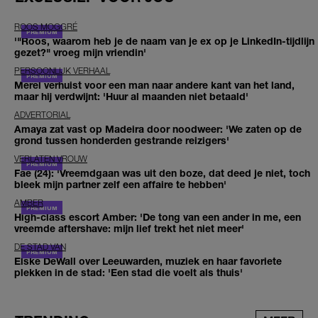
ROOS MOGGRÉ
'"Roos, waarom heb je de naam van je ex op je LinkedIn-tijdlijn
gezet?" vroeg mijn vriendin'
PERSOONLIJK VERHAAL
Merel verhuist voor een man naar andere kant van het land,
maar hij verdwijnt: 'Huur al maanden niet betaald'
ADVERTORIAL
Amaya zat vast op Madeira door noodweer: 'We zaten op de
grond tussen honderden gestrande reizigers'
VERLATEN VROUW
Fae (24): 'Vreemdgaan was uit den boze, dat deed je niet, toch
bleek mijn partner zelf een affaire te hebben'
AMBER
High-class escort Amber: 'De tong van een ander in me, een
vreemde aftershave: mijn lief trekt het niet meer'
DE STAD VAN
Elske DeWall over Leeuwarden, muziek en haar favoriete
plekken in de stad: 'Een stad die voelt als thuis'