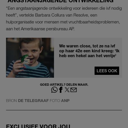
‘ANGSTAANJAGENDE ONTWIKKELING’
“Een angstaanjagende ontwikkeling voor iedereen die ivf nodig
heeft”, vertelde Barbara Collura van Resolve, een
hulporganisatie voor mensen met vruchtbaarheidsproblemen,
aan het Amerikaanse persbureau AP.
We waren close, tot ze na ivf
op haar 42e een kind kreeg: 'Ik
heb een hekel aan het ventje'
LEES OOK
GOED ARTIKEL? DELEN MAAR.
BRON
DE TELEGRAAF
FOTO
ANP
EXCLUSIEF VOOR JOU