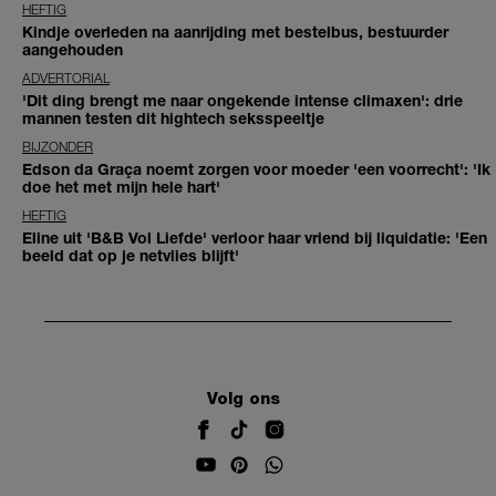
HEFTIG
Kindje overleden na aanrijding met bestelbus, bestuurder
aangehouden
ADVERTORIAL
'Dit ding brengt me naar ongekende intense climaxen': drie
mannen testen dit hightech seksspeeltje
BIJZONDER
Edson da Graça noemt zorgen voor moeder 'een voorrecht': 'Ik
doe het met mijn hele hart'
HEFTIG
Eline uit 'B&B Vol Liefde' verloor haar vriend bij liquidatie: 'Een
beeld dat op je netvlies blijft'
Volg ons