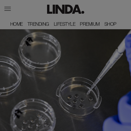
HOME
HOME
TRENDING
TRENDING
LIFESTYLE
LIFESTYLE
PREMIUM
PREMIUM
SHOP
SHOP