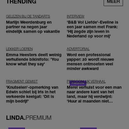
TRENDING
MEER
GELEZEN BIJ DE TANDARTS
INTERVIEW
Marlijn Weerdenburg en
'B&B Vol Liefde'-Eveline is
partner na negen jaar
een jaar samen met Frank:
eindelijk samen op vakantie
'Hij zegde zijn leven in
Nederland op voor mij'
LEKKER LOEREN
ADVERTORIAL
Emma Heesters deelt weinig
Word een professional
verhullende bikinifoto: 'You
yapper: zó wordt nieuwe
know what they say'
mensen ontmoeten veel
minder awkward
FRAGMENT GEMIST
PERSOONLIJK VERHAAL
'Knutselen'-opmerking van
Merel verhuist voor een man
Edwin schiet bij Iris in het
naar andere kant van het
verkeerde keelgat: 'Dit is
land, maar hij verdwijnt:
mijn bedrijf'
'Huur al maanden niet
betaald'
LINDA.
PREMIUM