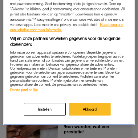
met jouw toestemming. Geef toestemming of stel je eigen keuze in. Door op
"Akkoord" te klikken, geef je toestemming voor onderstaande doeleinden. Wil
je niet alles toestaan, klik dan op “Instellen”. Jouw keuze kun je opnieuw
EMBRYO’S
aanpassen via “Privacy-instellingen” onderaan onze websites of in de menu’s
Even terug naar het begin: in 2020 kreeg een onbevoegd
van onze apps. Lees meer in ons privacy- en cookiebeleid.
Raadpleeg ons
cookiebeleid voor meer informatie.
persoon via een onbeveiligde ingang toegang tot een vriezer
Wij en onze partners verwerken gegevens voor de volgende
met ongebruikte embryo’s in een ivf-kliniek. De man pakte de
doeleinden:
embryo’s eruit, maar vanwege de lage temperatuur en de pijn
Informatie op een apparaat opslaan en/of openen. Beperkte gegevens
van de kou vielen de embryo’s op de grond.
gebruiken om advertenties te selecteren. Publieksgroepen begrijpen aan de
hand van statistieken of combinaties van gegevens uit verschillende bronnen.
Profielen aanmaken ten behoeve van gepersonaliseerde advertenties.
Toen de ouders een klacht indienden wegens onrechtmatige
Contentprestaties meten. Diensten ontwikkelen en verbeteren. Profielen
gebruiken voor de selectie van gepersonaliseerde advertenties. Beperkte
dood, oordeelde de rechter dat zowel de man als de kliniek
gegevens gebruiken om content te selecteren. Profielen aanmaken ter
personalisatie van content. Profielen gebruiken ter selectie van
onschuldig waren. Volgens de rechter vielen bevroren
gepersonaliseerde content. De prestaties van advertenties meten.
embryo’s niet binnen de definitie van een ‘persoon’ of ‘kind’.
Derde partijen lijst
Het hooggerechtshof denkt daar anders over.
Instellen
Akkoord
70-jarige vrouw uit Oeganda
na ivf bevallen van tweeling:
'Een wonder, wat een
prestatie'