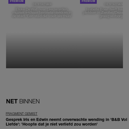
DE STAD VAN
DE STAD VAN
Elske DeWall over Leeuwarden,
Isabelle Boer deelt haar f
muziek en haar favoriete plekken in
plekken in Zwolle: 'Deze pl
de stad: 'Een stad die voelt als thuis'
graag verborgen'
NET
BINNEN
FRAGMENT GEMIST
Gesprek Iris en Edwin neemt onverwachte wending in 'B&B Vol
Liefde': 'Hoopte dat je niet verliefd zou worden'