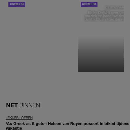
ACHTERGROND
DE STAD VAN
Elske DeWall over Leeu
muziek en haar favoriete p
de stad: 'Een stad die voelt 
NET
BINNEN
LEKKER LOEREN
'As Greek as it gets': Heleen van Royen poseert in bikini tijdens
vakantie