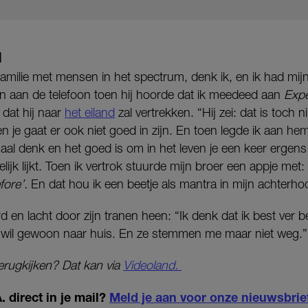
N
familie met mensen in het spectrum, denk ik, en ik had mij
n aan de telefoon toen hij hoorde dat ik meedeed aan
Expe
 dat hij naar
het eiland
zal vertrekken. “Hij zei: dat is toch n
en je gaat er ook niet goed in zijn. En toen legde ik aan hem 
aal denk en het goed is om in het leven je een keer ergens i
lijk lijkt. Toen ik vertrok stuurde mijn broer een appje met: 
ore’.
En dat hou ik een beetje als mantra in mijn achterho
d en lacht door zijn tranen heen: “Ik denk dat ik best ver
k wil gewoon naar huis. En ze stemmen me maar niet weg.”
erugkijken? Dat kan via
Videoland.
 direct in je mail?
Meld je aan voor onze nieuwsbrie