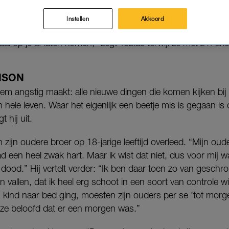
eworden met Camiel en Mátyás, vertelt hen over zijn 
Instellen
Akkoord
an jullie hoe jullie, voor mijn gevoel, alles zo zonder angst
aal op je af laten komen,” zegt Tobias terwijl ze met z’n drie
NSON
hem angstig maakt: alle nieuwe dingen die komen kijken bij h
jn hele leven. Waar het eigenlijk een beetje mis is gegaan is
t hij uit.
n zijn oudere broer op 18-jarige leeftijd overleed. “Mijn ou
 een heel zwak hart. Maar ik wist dat niet, dus voor mij w
dood.” Hij vertelt verder: “Ik ben daar toen zo van gesch
vallen, dat ik heel erg schoot in een soort van controle w
als kind naar bed ging, moesten zijn ouders per se ’tot mor
ze beloofd dat er een morgen was.”