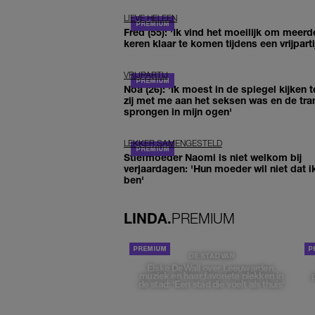
LIEVE HELEEN
Fred (55): 'Ik vind het moeilijk om meerd
keren klaar te komen tijdens een vrijparti
VRIJPARTIJ
Noa (26): 'Ik moest in de spiegel kijken t
zij met me aan het seksen was en de tra
sprongen in mijn ogen'
LEKKER SAMENGESTELD
Stiefmoeder Naomi is niet welkom bij
verjaardagen: 'Hun moeder wil niet dat i
ben'
LINDA.
PREMIUM
DE STAD VAN
Elske DeWall over Leeuwarden,
muziek en haar favoriete plekken in
de stad: 'Een stad die voelt als thuis'