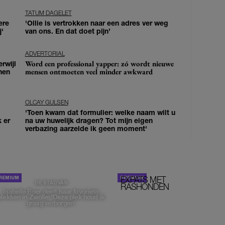
TATUM DAGELET
ere
'Ollie is vertrokken naar een adres ver weg
j'
van ons. En dat doet pijn’
ADVERTORIAL
Word een professional yapper: zó wordt nieuwe
erwijl
mensen ontmoeten veel minder awkward
nen
OLCAY GULSEN
'Toen kwam dat formulier: welke naam wilt u
k er
na uw huwelijk dragen? Tot mijn eigen
verbazing aarzelde ik geen moment'
EXPATS MET
STOM!
DE STAD VAN
RASHONDEN
Isabelle Boer deelt haar favoriete
plekken in Zwolle: 'Deze plek houd ik
graag verborgen'