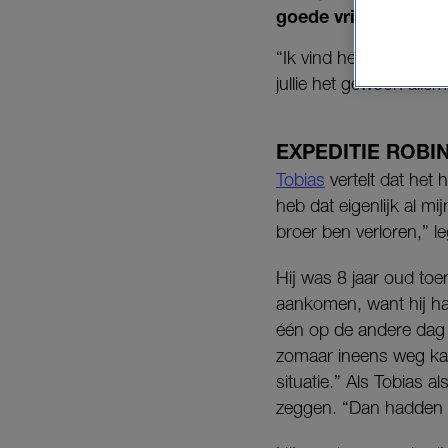
goede vrienden is g
“Ik vind het wel knap v
jullie het gewoon allem
EXPEDITIE ROBI
Tobias
vertelt dat het 
heb dat eigenlijk al mi
broer ben verloren,” leg
Hij was 8 jaar oud toe
aankomen, want hij had
één op de andere dag 
zomaar ineens weg kan 
situatie.” Als Tobias 
zeggen. “Dan hadden 