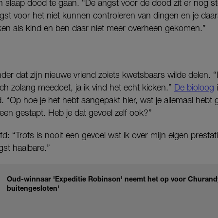
n slaap dood te gaan. “De angst voor de dood zit er nog st
gst voor het niet kunnen controleren van dingen en je daa
en als kind en ben daar niet meer overheen gekomen.”
der dat zijn nieuwe vriend zoiets kwetsbaars wilde delen. “I
ch zolang meedoet, ja ik vind het echt kicken.”
De bioloog
. “Op hoe je het hebt aangepakt hier, wat je allemaal hebt 
een gestapt. Heb je dat gevoel zelf ook?”
fd: “Trots is nooit een gevoel wat ik over mijn eigen presta
ogst haalbare.”
Oud-winnaar 'Expeditie Robinson' neemt het op voor Churand
buitengesloten'