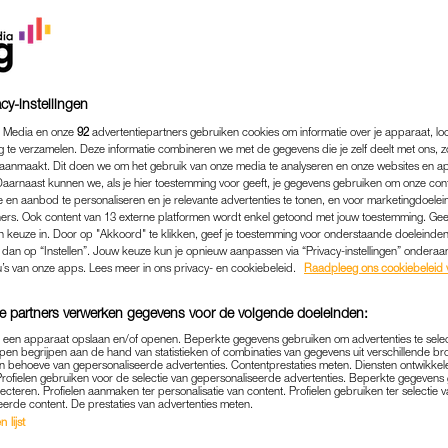
cy-instellingen
 Media en onze
92
advertentiepartners gebruiken cookies om informatie over je apparaat, lo
g te verzamelen. Deze informatie combineren we met de gegevens die je zelf deelt met ons, z
aanmaakt. Dit doen we om het gebruik van onze media te analyseren en onze websites en a
Daarnaast kunnen we, als je hier toestemming voor geeft, je gegevens gebruiken om onze con
 en aanbod te personaliseren en je relevante advertenties te tonen, en voor marketingdoele
ers. Ook content van 13 externe platformen wordt enkel getoond met jouw toestemming. Ge
gen keuze in. Door op "Akkoord" te klikken, geef je toestemming voor onderstaande doeleinden. 
k dan op “Instellen”. Jouw keuze kun je opnieuw aanpassen via “Privacy-instellingen” ondera
MEDIA
|
FRAGMENT GEMIST
u’s van onze apps. Lees meer in ons privacy- en cookiebeleid.
Raadpleeg ons cookiebeleid 
S OPEN OVER VERLIES BR
e partners verwerken gegevens voor de volgende doeleinden:
E ROBINSON': 'MIJN OUDE
p een apparaat opslaan en/of openen. Beperkte gegevens gebruiken om advertenties te sele
N DAT HET WEER MORGE
pen begrijpen aan de hand van statistieken of combinaties van gegevens uit verschillende br
 behoeve van gepersonaliseerde advertenties. Contentprestaties meten. Diensten ontwikkel
Profielen gebruiken voor de selectie van gepersonaliseerde advertenties. Beperkte gegeven
01-12-2025
|
JUJUBE ZEGUERS
lecteren. Profielen aanmaken ter personalisatie van content. Profielen gebruiken ter selectie 
eerde content. De prestaties van advertenties meten.
 lijst
on
zijn de expeditieleden al 26 dagen aan elkaar over