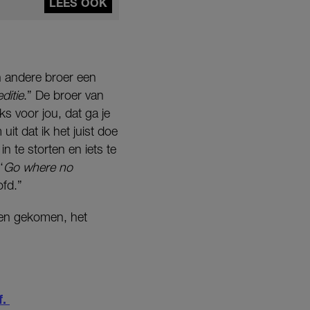
LEES OOK
n andere broer een
ditie
.” De broer van
iks voor jou, dat ga je
uit dat ik het juist doe
n te storten en iets te
‘
Go where no
ofd.”
 ben gekomen, het
f.