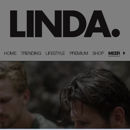
HOME
HOME
TRENDING
TRENDING
LIFESTYLE
LIFESTYLE
PREMIUM
PREMIUM
SHOP
SHOP
MEER