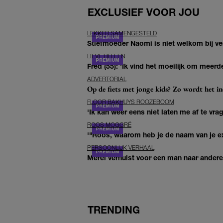
EXCLUSIEF VOOR JOU
LEKKER SAMENGESTELD
Stiefmoeder Naomi is niet welkom bij ver
LIEVE HELEEN
Fred (55): 'Ik vind het moeilijk om meerde
ADVERTORIAL
Op de fiets met jonge kids? Zo wordt het in
FLOOR BAKHUYS ROOZEBOOM
'Ik kan weer eens niet laten me af te vr
ROOS MOGGRÉ
'"Roos, waarom heb je de naam van je ex 
PERSOONLIJK VERHAAL
Merel verhuist voor een man naar andere 
TRENDING