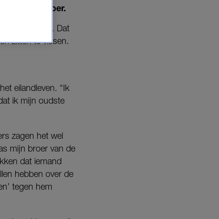
overleden broer.
 en paniek doen. Dat
ën zitten te vissen.
et eilandleven. “Ik
 dat ik mijn oudste
ders zagen het wel
as mijn broer van de
rokken dat iemand
illen hebben over de
gen’ tegen hem