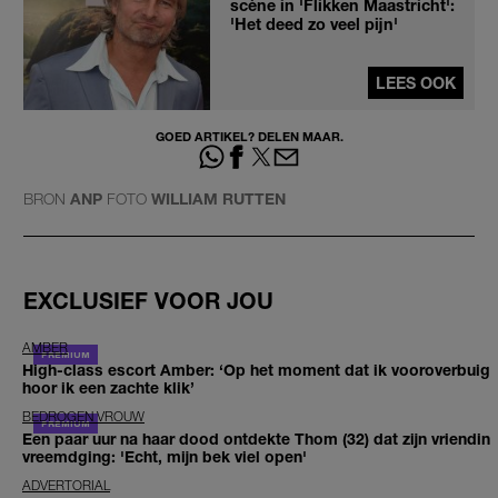
scène in 'Flikken Maastricht':
'Het deed zo veel pijn'
LEES OOK
GOED ARTIKEL? DELEN MAAR.
BRON
ANP
FOTO
WILLIAM RUTTEN
EXCLUSIEF VOOR JOU
AMBER
High-class escort Amber: ‘Op het moment dat ik vooroverbuig
hoor ik een zachte klik’
BEDROGEN VROUW
Een paar uur na haar dood ontdekte Thom (32) dat zijn vriendin
vreemdging: 'Echt, mijn bek viel open'
ADVERTORIAL