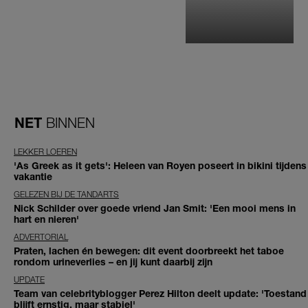
NET
BINNEN
LEKKER LOEREN
'As Greek as it gets': Heleen van Royen poseert in bikini tijdens
vakantie
GELEZEN BIJ DE TANDARTS
Nick Schilder over goede vriend Jan Smit: 'Een mooi mens in
hart en nieren'
ADVERTORIAL
Praten, lachen én bewegen: dit event doorbreekt het taboe
rondom urineverlies – en jij kunt daarbij zijn
UPDATE
Team van celebrityblogger Perez Hilton deelt update: 'Toestand
blijft ernstig, maar stabiel'