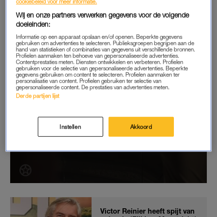
cookiebeleid voor meer informatie.
2007 te zien. Tot nu toe telde de reeks
achttien seizoenen
en
Wij en onze partners verwerken gegevens voor de volgende
201 afleveringen. In 2014 won het programma de Gouden
doeleinden:
Televizier-Ring voor beste tv-programma.
Informatie op een apparaat opslaan en/of openen. Beperkte gegevens
gebruiken om advertenties te selecteren. Publieksgroepen begrijpen aan de
hand van statistieken of combinaties van gegevens uit verschillende bronnen.
Profielen aanmaken ten behoeve van gepersonaliseerde advertenties.
Contentprestaties meten. Diensten ontwikkelen en verbeteren. Profielen
gebruiken voor de selectie van gepersonaliseerde advertenties. Beperkte
gegevens gebruiken om content te selecteren. Profielen aanmaken ter
personalisatie van content. Profielen gebruiken ter selectie van
gepersonaliseerde content. De prestaties van advertenties meten.
Derde partijen lijst
Instellen
Akkoord
Victor Reinier heeft spijt van