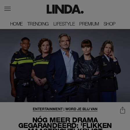
HOME
HOME
TRENDING
TRENDING
LIFESTYLE
LIFESTYLE
PREMIUM
PREMIUM
SHOP
SHOP
ENTERTAINMENT
|
WORD JE BLIJ VAN
NÓG MEER DRAMA
GEGARANDEERD: 'FLIKKEN