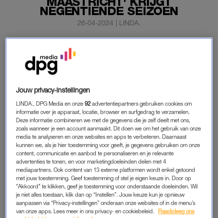
MAASTRICHT' KRIJGT
NEGENTIENDE SEIZOEN
26-04-2024
|
LINDA.
De toch al langstlopende dramaserie van eigen bodem
belooft nóg een tikje langer te worden.
Flikken
Maastricht
krijgt een negentiende seizoen, maakt
omroep AVROTROS vrijdag bekend.
Jouw privacy-instellingen
De nieuwe reeks zal volgend jaar bij de NPO te zien zijn.
LINDA., DPG Media en onze
92
advertentiepartners gebruiken cookies om
informatie over je apparaat, locatie, browser en surfgedrag te verzamelen.
Deze informatie combineren we met de gegevens die je zelf deelt met ons,
zoals wanneer je een account aanmaakt. Dit doen we om het gebruik van onze
FLIKKEN MAASTRICHT
media te analyseren en onze websites en apps te verbeteren. Daarnaast
De politieserie volgt rechercheurs Floris Wolfs en Eva van
kunnen we, als je hier toestemming voor geeft, je gegevens gebruiken om onze
content, communicatie en aanbod te personaliseren en je relevante
Dongen. De hoofdrollen worden gespeeld door Victor Reinier,
advertenties te tonen, en voor marketingdoeleinden delen met 4
Angela Schijf
, Oda Spelbos en Sergio Romero IJssel. Het
mediapartners. Ook content van 13 externe platformen wordt enkel getoond
met jouw toestemming. Geef toestemming of stel je eigen keuze in. Door op
negentiende seizoen heeft dezelfde hoofdcast als de
"Akkoord" te klikken, geef je toestemming voor onderstaande doeleinden. Wil
afgelopen jaren.
je niet alles toestaan, klik dan op “Instellen”. Jouw keuze kun je opnieuw
aanpassen via “Privacy-instellingen” onderaan onze websites of in de menu’s
van onze apps. Lees meer in ons privacy- en cookiebeleid.
Raadpleeg ons
De eerste aflevering van de dramaserie was in september