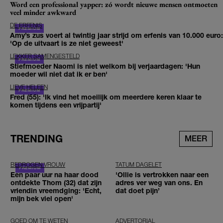
Word een professional yapper: zó wordt nieuwe mensen ontmoeten
veel minder awkward
DE ERFENIS
Amy’s zus voert al twintig jaar strijd om erfenis van 10.000 euro:
'Op de uitvaart is ze niet geweest'
LEKKER SAMENGESTELD
Stiefmoeder Naomi is niet welkom bij verjaardagen: 'Hun
moeder wil niet dat ik er ben'
LIEVE HELEEN
Fred (55): 'Ik vind het moeilijk om meerdere keren klaar te
komen tijdens een vrijpartij'
TRENDING
MEER
BEDROGEN VROUW
TATUM DAGELET
Een paar uur na haar dood
'Ollie is vertrokken naar een
ontdekte Thom (32) dat zijn
adres ver weg van ons. En
vriendin vreemdging: 'Echt,
dat doet pijn’
mijn bek viel open'
GOED OM TE WETEN
ADVERTORIAL