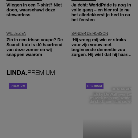
Vliegen in een T-shirt? Niet
Ja écht: WorldPride is nog in
doen, waarschuwt deze
volle gang – en hier rol je nu
stewardess
het allerlekkerst je bed in na
het feesten
WIL JE ZIEN
SANDER DE HOSSON
Zin in een frisse coupe? De
'Hij vroeg mij wie er straks
Scandi bob is dé haartrend
voor zijn vrouw met
van deze zomer en wij
beginnende dementie zou
snappen waarom
zorgen. Hij wist dat hij haar
zou moeten loslaten'
LINDA.
PREMIUM
ACHTERGROND
DE STAD VAN
Elske DeWall over Leeu
muziek en haar favoriete p
de stad: 'Een stad die voelt 