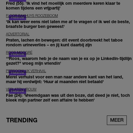
Fred (55): 'Ik vind het moeilijk om meerdere keren klaar te
komen tijdens een vrijpartij'
FLOOR BAKHUYS ROOZEBOOM
'Ik kan weer eens niet laten me af te vragen of ik wel de beste,
braafste burger ben geweest'
ADVERTORIAL
Praten, lachen én bewegen: dit event doorbreekt het taboe
rondom urineverlies – en jij kunt daarbij zijn
ROOS MOGGRÉ
'"Roos, waarom heb je de naam van je ex op je LinkedIn-tijdlijn
gezet?" vroeg mijn vriendin'
PERSOONLIJK VERHAAL
Merel verhuist voor een man naar andere kant van het land,
maar hij verdwijnt: 'Huur al maanden niet betaald'
VERLATEN VROUW
Fae (24): 'Vreemdgaan was uit den boze, dat deed je niet, toch
bleek mijn partner zelf een affaire te hebben'
TRENDING
MEER