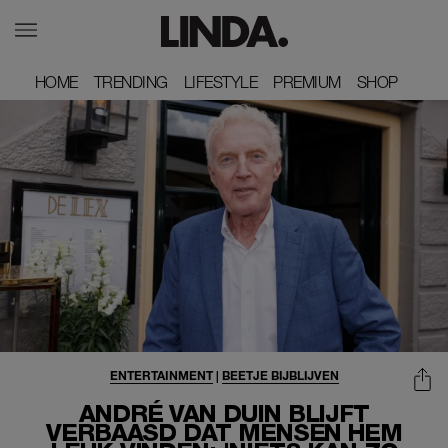
HOME
HOME
TRENDING
TRENDING
LIFESTYLE
LIFESTYLE
PREMIUM
PREMIUM
SHOP
SHOP
ENTERTAINMENT
|
BEETJE BIJBLIJVEN
ANDRÉ VAN DUIN BLIJFT
VERBAASD DAT MENSEN HEM