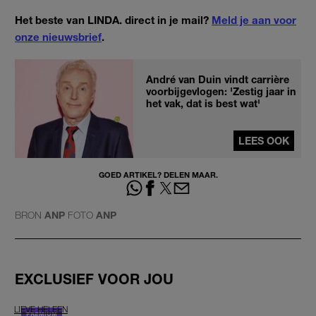
Het beste van LINDA. direct in je mail?
Meld je aan voor
onze nieuwsbrief
.
André van Duin vindt carrière
voorbijgevlogen: 'Zestig jaar in
het vak, dat is best wat'
LEES OOK
GOED ARTIKEL? DELEN MAAR.
BRON
ANP
FOTO
ANP
EXCLUSIEF VOOR JOU
LIEVE HELEEN