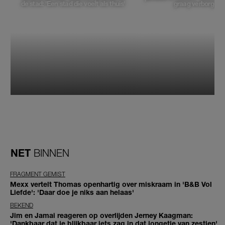
de stad: 'Een stad die voelt als thuis'
graag verborgen'
NET
BINNEN
FRAGMENT GEMIST
Mexx vertelt Thomas openhartig over miskraam in 'B&B Vol
Liefde': 'Daar doe je niks aan helaas'
BEKEND
Jim en Jamai reageren op overlijden Jerney Kaagman:
'Dankbaar dat je blijkbaar iets zag in dat jongetje van zestien'