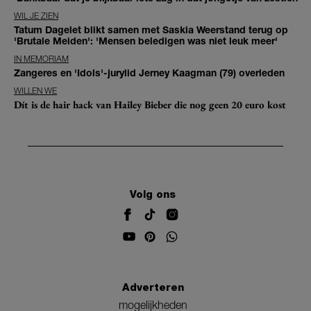
WIL JE ZIEN
Tatum Dagelet blikt samen met Saskia Weerstand terug op
'Brutale Meiden': 'Mensen beledigen was niet leuk meer'
IN MEMORIAM
Zangeres en 'Idols'-jurylid Jerney Kaagman (79) overleden
WILLEN WE
Dít is de hair hack van Hailey Bieber die nog geen 20 euro kost
Volg ons
Adverteren
mogelijkheden