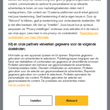
Na zestig jaar
. Ja, dat verbaast me weleens. Ik besef ook wel
content, communicatie en aanbod te personaliseren en je relevante
advertenties te tonen, en voor marketingdoeleinden delen met 4
dat dat bijzonder is en iets om dankbaar voor te zijn.”
mediapartners. Ook content van 13 externe platformen wordt enkel getoond
met jouw toestemming. Geef toestemming of stel je eigen keuze in. Door op
Van Duin gelooft vooral in samenwerking en in de goede
"Akkoord" te klikken, geef je toestemming voor onderstaande doeleinden. Wil
je niet alles toestaan, klik dan op “Instellen”. Jouw keuze kun je opnieuw
mensen die hij de afgelopen jaren om zich heen vond. “Ik mag
aanpassen via “Privacy-instellingen” onderaan onze websites of in de menu’s
wel zeggen dat we de laatste jaren – ‘we’ dat zijn de mensen
van onze apps. Lees meer in ons privacy- en cookiebeleid.
Raadpleeg ons
cookiebeleid voor meer informatie.
om me heen en ikzelf – wel goede keuzes hebben gemaakt”,
zegt hij. “Programma’s en series die aansloegen en goed
Wij en onze partners verwerken gegevens voor de volgende
doeleinden:
werden bekeken. Het was ook weleens minder, maar sinds
Jan Slagter
en ik samenwerken, mogen we niet klagen.”
Informatie op een apparaat opslaan en/of openen. Beperkte gegevens
gebruiken om advertenties te selecteren. Publieksgroepen begrijpen aan de
hand van statistieken of combinaties van gegevens uit verschillende bronnen.
Profielen aanmaken ten behoeve van gepersonaliseerde advertenties.
Tekst gaat verder onder het bericht.
Contentprestaties meten. Diensten ontwikkelen en verbeteren. Profielen
gebruiken voor de selectie van gepersonaliseerde advertenties. Beperkte
gegevens gebruiken om content te selecteren. Profielen aanmaken ter
personalisatie van content. Profielen gebruiken ter selectie van
gepersonaliseerde content. De prestaties van advertenties meten.
Derde partijen lijst
Instellen
Akkoord