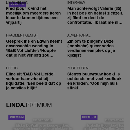
LIEVE HELEEN
INTERVIEW
Fred (55): 'Ik vind het
Man achtervolgt Valerie (35)
moeilijk om meerdere keren
in het bos en betast zichzelf,
klaar te komen tijdens een
zij filmt en deelt de
vrijpartij'
confrontatie: 'Ik laat me niet
tegenhouden'
FRAGMENT GEMIST
ADVERTORIAL
Gesprek Iris en Edwin neemt
Zin om te bingen? Déze
onverwachte wending in
(iconische) queer series
'B&B Vol Liefde': 'Hoopte
verdienen een plek op je
dat je niet verliefd zou
kijklijst
worden'
HEFTIG
ZURE BUREN
Eline uit 'B&B Vol Liefde'
Sterres buurvrouw kookt 's
verloor haar vriend bij
ochtends met veel knoflook
liquidatie: 'Een beeld dat op
en kruiden: 'Ook mijn huis
je netvlies blijft'
stinkt'
LINDA.
PREMIUM
DE STAD VAN
DE STAD VAN
Elske DeWall over Leeuwarden,
Isabelle Boer deelt haar f
muziek en haar favoriete plekken in
plekken in Zwolle: 'Deze pl