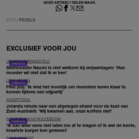
GOED ARTIKEL? DELEN MAAR.
FOTO
PEXELS
EXCLUSIEF VOOR JOU
LEKKER SAMENGESTELD
Stiefmoeder Naomi is niet welkom bij verjaardagen: 'Hun
moeder wil niet dat ik er ben'
LIEVE HELEEN
Fred (55): 'Ik vind het moeilijk om meerdere keren klaar te
komen tijdens een vrijpartij'
ADVERTORIAL
Jolanda reisde naar een afgelegen eiland voor de kust van
Zuid-Australië: 'Wij kwamen aan, onze koffers niet'
FLOOR BAKHUYS ROOZEBOOM
'Ik kan weer eens niet laten me af te vragen of ik wel de beste,
braafste burger ben geweest'
ROOS MOGGRÉ