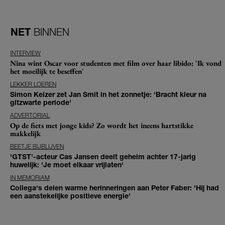
NET
BINNEN
INTERVIEW
Nina wint Oscar voor studenten met film over haar libido: 'Ik vond
het moeilijk te beseffen'
LEKKER LOEREN
Simon Keizer zet Jan Smit in het zonnetje: 'Bracht kleur na
gitzwarte periode'
ADVERTORIAL
Op de fiets met jonge kids? Zo wordt het ineens hartstikke
makkelijk
BEETJE BIJBLIJVEN
'GTST'-acteur Cas Jansen deelt geheim achter 17-jarig
huwelijk: 'Je moet elkaar vrijlaten'
IN MEMORIAM
Collega's delen warme herinneringen aan Peter Faber: 'Hij had
een aanstekelijke positieve energie'