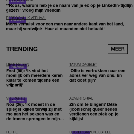
'"Roos, waarom heb je de naam van je ex op je LinkedIn-tijdlijn
gezet?" vroeg mijn vriendin'
PERSOONLIJK VERHAAL
Merel verhuist voor een man naar andere kant van het land,
maar hij verdwijnt: 'Huur al maanden niet betaald'
TRENDING
MEER
LIEVE HELEEN
TATUM DAGELET
Fred (55): 'Ik vind het
'Ollie is vertrokken naar een
moeilijk om meerdere keren
adres ver weg van ons. En
klaar te komen tijdens een
dat doet pijn’
vrijpartij'
VRIJPARTIJ
ADVERTORIAL
Noa (26): 'Ik moest in de
Zin om te bingen? Déze
spiegel kijken terwijl zij met
(iconische) queer series
me aan het seksen was en
verdienen een plek op je
de tranen sprongen in mijn
kijklijst
ogen'
HEFTIG
LEKKER SAMENGESTELD