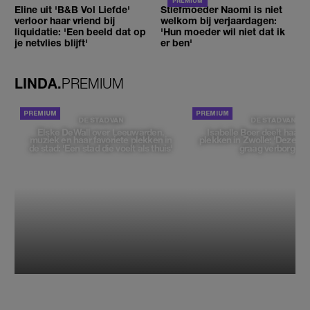
Eline uit 'B&B Vol Liefde'
Stiefmoeder Naomi is niet
verloor haar vriend bij
welkom bij verjaardagen:
liquidatie: 'Een beeld dat op
'Hun moeder wil niet dat ik
je netvlies blijft'
er ben'
LINDA.
PREMIUM
DE STAD VAN
DE STAD VAN
Elske DeWall over Leeuwarden,
Isabelle Boer deelt haar f
muziek en haar favoriete plekken in
plekken in Zwolle: 'Deze pl
de stad: 'Een stad die voelt als thuis'
graag verborgen'