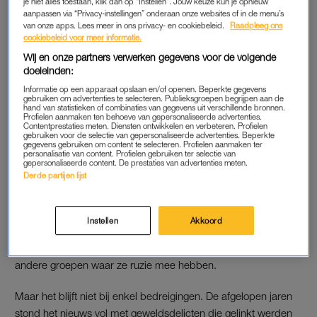
je niet alles toestaan, klik dan op “Instellen”. Jouw keuze kun je opnieuw
Lees ook
aanpassen via “Privacy-instellingen” onderaan onze websites of in de menu’s
van onze apps. Lees meer in ons privacy- en cookiebeleid.
Raadpleeg ons
Man (19) overleden bij steekpartij op de Pier in Scheveningen
cookiebeleid voor meer informatie.
Wij en onze partners verwerken gegevens voor de volgende
Drillrap lijkt op
trap
(een ander subgenre waarin elektronische
doeleinden:
muziek wordt gebruikt tijdens het rappen, red.) maar drillrap is
Informatie op een apparaat opslaan en/of openen. Beperkte gegevens
harder en donkerder. Na Chicago werd de muziekstroming
gebruiken om advertenties te selecteren. Publieksgroepen begrijpen aan de
hand van statistieken of combinaties van gegevens uit verschillende bronnen.
populair in Londen, en sinds een aantal jaar is het bekend
Profielen aanmaken ten behoeve van gepersonaliseerde advertenties.
Contentprestaties meten. Diensten ontwikkelen en verbeteren. Profielen
geworden in Nederland.
gebruiken voor de selectie van gepersonaliseerde advertenties. Beperkte
gegevens gebruiken om content te selecteren. Profielen aanmaken ter
personalisatie van content. Profielen gebruiken ter selectie van
gepersonaliseerde content. De prestaties van advertenties meten.
ACHTTIENJARIGE VERMOORD
Derde partijen lijst
Je hoort de muziek niet op radiozenders, maar bekend zijn de
nummers die drillrappers maken wél: ze kunnen zelfs
Instellen
Akkoord
miljoenen streams krijgen. Drillrapgroepen rappen in hun
muziek nog altijd over hun vijanden, dat zijn vaak rappers van
andere groepen waar ze ruzie mee hebben.
Maar het blijft niet bij enkel bedreigingen. De afgelopen jaren
stond het nieuws vol met geweldsdelicten die gelinkt werden