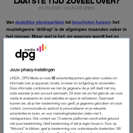
LAATSTE TIJD ZOVEEL OVER?
01-09-2020
|
STIJN DE VRIES
Van
dodelijke steekpartijen
tot
beschoten huizen
: het
muziekgenre ‘drillrap’ is de afgelopen maanden vaker in
het nieuws. Maar wat is het, en waarom wordt het zo
vaak gelinkt aan geweld?
In de teksten van de nummers hoor je veel dreigementen.
Maar daar blijft het niet bij.
Jouw privacy-instellingen
LINDA., DPG Media en onze
92
advertentiepartners gebruiken cookies om
VAN AMERIKA NAAR AMSTERDAM
informatie over je apparaat, locatie, browser en surfgedrag te verzamelen.
Deze informatie combineren we met de gegevens die je zelf deelt met ons,
Drillrap ontstond in de armere wijken van het Amerikaanse
zoals wanneer je een account aanmaakt. Dit doen we om het gebruik van onze
Chicago. Daar vertelden mannen via rap, vaak onherkenbaar
media te analyseren en onze websites en apps te verbeteren. Daarnaast
kunnen we, als je hier toestemming voor geeft, je gegevens gebruiken om onze
door maskers die ze opzetten, over het harde leven op straat.
content, communicatie en aanbod te personaliseren en je relevante
In de muziek dreigen ze ook hun vijanden iets aan te doen. Zo
advertenties te tonen, en voor marketingdoeleinden delen met 4
zijn er ook weleens vuurwapens in de spraakmakende video’s
mediapartners. Ook content van 13 externe platformen wordt enkel getoond
met jouw toestemming. Geef toestemming of stel je eigen keuze in. Door op
te zien.
"Akkoord" te klikken, geef je toestemming voor onderstaande doeleinden. Wil