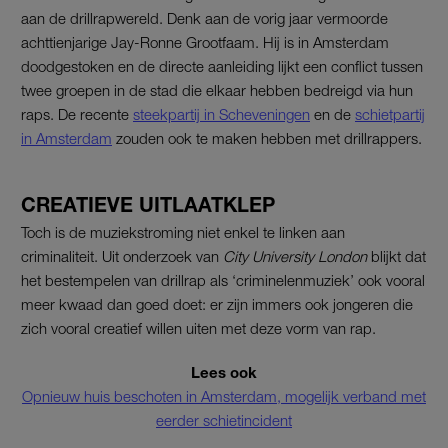
aan de drillrapwereld. Denk aan de vorig jaar vermoorde
achttienjarige Jay-Ronne Grootfaam. Hij is in Amsterdam
doodgestoken en de directe aanleiding lijkt een conflict tussen
twee groepen in de stad die elkaar hebben bedreigd via hun
raps. De recente
steekpartij in Scheveningen
en de
schietpartij
in Amsterdam
zouden ook te maken hebben met drillrappers.
CREATIEVE UITLAATKLEP
Toch is de muziekstroming niet enkel te linken aan
criminaliteit. Uit onderzoek van
City University London
blijkt dat
het bestempelen van drillrap als ‘criminelenmuziek’ ook vooral
meer kwaad dan goed doet: er zijn immers ook jongeren die
zich vooral creatief willen uiten met deze vorm van rap.
Lees ook
Opnieuw huis beschoten in Amsterdam, mogelijk verband met
eerder schietincident