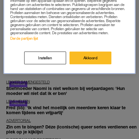
Informatie op een apparaat opslaan en/of openen. Beperkte gegevens
Man neergeschoten in Amsterdam Nieuw-West, verdacht
gebruiken om advertenties te selecteren. Publieksgroepen begrijpen aan de
hand van statistieken of combinaties van gegevens uit verschillende bronnen.
pakketje ontdekt
Profielen aanmaken ten behoeve van gepersonaliseerde advertenties.
Contentprestaties meten. Diensten ontwikkelen en verbeteren. Profielen
gebruiken voor de selectie van gepersonaliseerde advertenties. Beperkte
GOED ARTIKEL? DELEN MAAR.
gegevens gebruiken om content te selecteren. Profielen aanmaken ter
personalisatie van content. Profielen gebruiken ter selectie van
gepersonaliseerde content. De prestaties van advertenties meten.
Derde partijen lijst
BRON
ANP
FOTO
ANP
Instellen
Akkoord
EXCLUSIEF VOOR JOU
LEKKER SAMENGESTELD
Stiefmoeder Naomi is niet welkom bij verjaardagen: 'Hun
moeder wil niet dat ik er ben'
LIEVE HELEEN
Fred (55): 'Ik vind het moeilijk om meerdere keren klaar te
komen tijdens een vrijpartij'
ADVERTORIAL
Zin om te bingen? Déze (iconische) queer series verdienen een
plek op je kijklijst