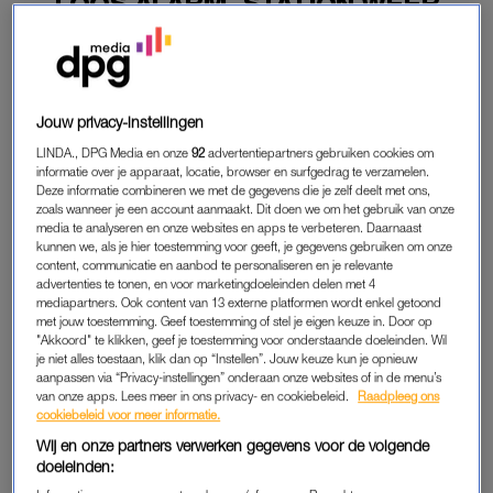
LOOS ALARM, STATION WEER
VRIJGEGEVEN
21-03-2021
|
RENEE DE WITTE
Het ‘verdachte’ pakket dat zondagmiddag op het
Jouw privacy-instellingen
Centraal Station in Amsterdam werd gevonden, blijkt
loos alarm.
LINDA., DPG Media en onze
92
advertentiepartners gebruiken cookies om
informatie over je apparaat, locatie, browser en surfgedrag te verzamelen.
Deze informatie combineren we met de gegevens die je zelf deelt met ons,
Het pakket bevat geen gevaarlijke stof, concludeerde de
zoals wanneer je een account aanmaakt. Dit doen we om het gebruik van onze
Explosieven Opruimingsdienst Defensie (EOD) na onderzoek.
media te analyseren en onze websites en apps te verbeteren. Daarnaast
kunnen we, als je hier toestemming voor geeft, je gegevens gebruiken om onze
content, communicatie en aanbod te personaliseren en je relevante
advertenties te tonen, en voor marketingdoeleinden delen met 4
PAKKET AMSTERDAM CENTRAAL
mediapartners. Ook content van 13 externe platformen wordt enkel getoond
met jouw toestemming. Geef toestemming of stel je eigen keuze in. Door op
Het oostelijke deel van het station, de zogeheten B-Zijde, werd
"Akkoord" te klikken, geef je toestemming voor onderstaande doeleinden. Wil
na de vondst van het pakket ontruimd. Ook het treinverkeer
je niet alles toestaan, klik dan op “Instellen”. Jouw keuze kun je opnieuw
aanpassen via “Privacy-instellingen” onderaan onze websites of in de menu’s
werd stilgelegd. Rond 17.45 uur bevestigde de EOD dat het
van onze apps. Lees meer in ons privacy- en cookiebeleid.
Raadpleeg ons
loos alarm was, en dat het station weer kon worden
cookiebeleid voor meer informatie.
vrijgegeven.
Wij en onze partners verwerken gegevens voor de volgende
doeleinden:
Lees ook