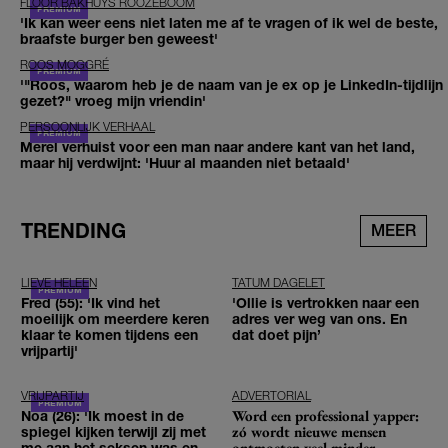
FLOOR BAKHUYS ROOZEBOOM
'Ik kan weer eens niet laten me af te vragen of ik wel de beste,
braafste burger ben geweest'
ROOS MOGGRÉ
'"Roos, waarom heb je de naam van je ex op je LinkedIn-tijdlijn
gezet?" vroeg mijn vriendin'
PERSOONLIJK VERHAAL
Merel verhuist voor een man naar andere kant van het land,
maar hij verdwijnt: 'Huur al maanden niet betaald'
TRENDING
MEER
LIEVE HELEEN
TATUM DAGELET
Fred (55): 'Ik vind het
'Ollie is vertrokken naar een
moeilijk om meerdere keren
adres ver weg van ons. En
klaar te komen tijdens een
dat doet pijn’
vrijpartij'
VRIJPARTIJ
ADVERTORIAL
Word een professional yapper:
Noa (26): 'Ik moest in de
zó wordt nieuwe mensen
spiegel kijken terwijl zij met
ontmoeten veel minder
me aan het seksen was en