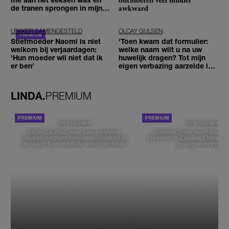
awkward
de tranen sprongen in mijn
ogen'
LEKKER SAMENGESTELD
OLCAY GULSEN
Stiefmoeder Naomi is niet
'Toen kwam dat formulier:
welkom bij verjaardagen:
welke naam wilt u na uw
'Hun moeder wil niet dat ik
huwelijk dragen? Tot mijn
er ben'
eigen verbazing aarzelde ik
geen moment'
LINDA.
PREMIUM
DE STAD VAN
DE STAD VAN
Elske DeWall over Leeuwarden,
Isabelle Boer deelt haar f
muziek en haar favoriete plekken in
plekken in Zwolle: 'Deze pl
de stad: 'Een stad die voelt als thuis'
graag verborgen'