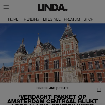
HOME
HOME
TRENDING
TRENDING
LIFESTYLE
LIFESTYLE
PREMIUM
PREMIUM
SHOP
SHOP
BINNENLAND
|
UPDATE
'VERDACHT' PAKKET OP
AMSTERDAM CENTRAAL BLIJKT