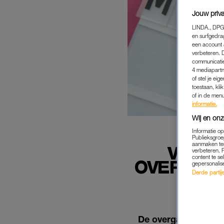
Jouw priva
LINDA., DPG
en surfgedra
een account 
verbeteren. 
communicatie
4 mediapartn
of stel je ei
toestaan, kli
of in de men
informatie.
Wij en onz
Informatie o
Publieksgroe
aanmaken ten
VOLGE
verbeteren. 
content te se
OVERGANG
gepersonalis
Derde partijen
De overgang kan bij