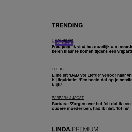
TRENDING
LIEVE HELEEN
Fred (55): 'Ik vind het moeilijk om meerd
keren klaar te komen tijdens een vrijparti
HEFTIG
Eline uit 'B&B Vol Liefde' verloor haar vr
bij liquidatie: 'Een beeld dat op je netvli
blijft'
BARBARA & JOOST
Barbara: 'Zorgen over het feit dat ik een
oudere moeder ben, had ik niet. Tot nu'
LINDA.
PREMIUM