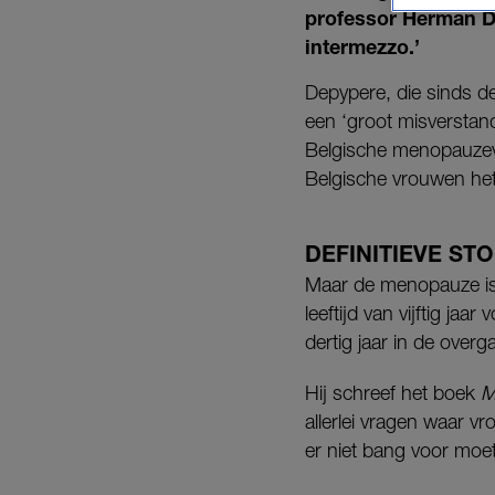
professor Herman De
intermezzo.’
Depypere, die sinds d
een ‘groot misverstan
Belgische menopauzeve
Belgische vrouwen het al
DEFINITIEVE ST
Maar de menopauze is 
leeftijd van vijftig jaa
dertig jaar in de over
Hij schreef het boek
M
allerlei vragen waar v
er niet bang voor moet z