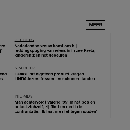
MEER
VERDRIETIG
ere
Nederlandse vrouw komt om bij
j'
reddingspoging van vriendin in zee Kreta,
kinderen zien het gebeuren
ADVERTORIAL
iend
Dankzij dit hightech product kregen
es
LINDA.lezers frissere en schonere tanden
INTERVIEW
Man achtervolgt Valerie (35) in het bos en
betast zichzelf, zij filmt en deelt de
confrontatie: 'Ik laat me niet tegenhouden'