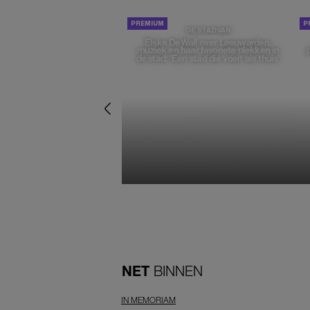
DE STAD VAN
Elske DeWall over Leeuwarden,
muziek en haar favoriete plekken in
de stad: 'Een stad die voelt als thuis'
NET
BINNEN
IN MEMORIAM