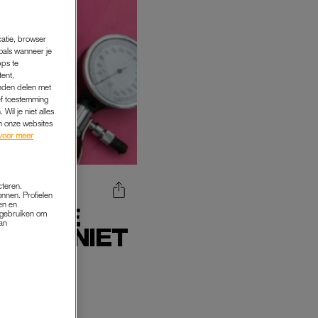
catie, browser
oals wanneer je
pps te
tent,
inden delen met
ef toestemming
Wil je niet alles
an onze websites
voor meer
cteren.
onnen. Profielen
en en
KAN DE
s gebruiken om
van
: 'GENIET
t de Gentse