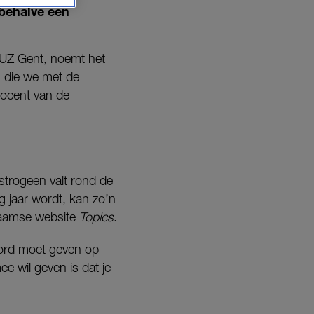
sbehalve een
 UZ Gent, noemt het
g die we met de
rocent van de
strogeen valt rond de
tig jaar wordt, kan zo’n
 Vlaamse website
Topics
.
oord moet geven op
e wil geven is dat je