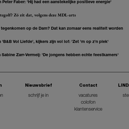
Peter Faber: 'Hij had een aanstekelijke positieve energie'
ittegolf? Zó zit dat, volgens deze MDL-arts
 tegenkomen op de Dam? Dat kan zomaar eens realiteit worden
 'B&B Vol Liefde', kijkers zijn vol lof: 'Zet 'm op z'n plek'
van Sabine Zarr-Vermeij: 'De jongens hebben echte feestkamers'
n
Nieuwsbrief
Contact
LIND
en
schrijf je in
vacatures
st
colofon
klantenservice