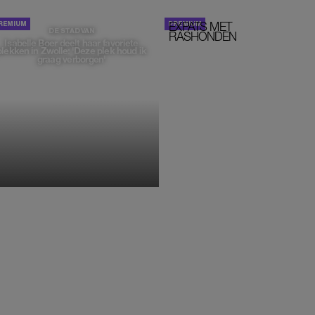
EXPATS MET
STOM!
DE STAD VAN
RASHONDEN
Isabelle Boer deelt haar favoriete
plekken in Zwolle: 'Deze plek houd ik
graag verborgen'
MONIQUE KLEMANN