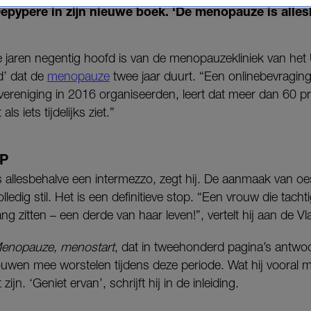
pypere in zijn nieuwe boek. ‘De menopauze is alle
e jaren negentig hoofd is van de menopauzekliniek van het
d’ dat de
menopauze
twee jaar duurt. “Een onlinebevragin
reniging in 2016 organiseerden, leert dat meer dan 60 p
s iets tijdelijks ziet.”
OP
allesbehalve een intermezzo, zegt hij. De aanmaak van oe
r volledig stil. Het is een definitieve stop. “Een vrouw die tach
gang zitten – een derde van haar leven!”, vertelt hij aan de
enopauze, menostart
, dat in tweehonderd pagina’s antw
rouwen mee worstelen tijdens deze periode. Wat hij vooral me
ijn. ‘Geniet ervan’, schrijft hij in de inleiding.