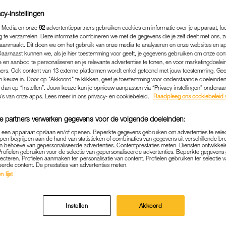
cy-instellingen
 Media en onze
92
advertentiepartners gebruiken cookies om informatie over je apparaat, lo
g te verzamelen. Deze informatie combineren we met de gegevens die je zelf deelt met ons, z
aanmaakt. Dit doen we om het gebruik van onze media te analyseren en onze websites en a
Daarnaast kunnen we, als je hier toestemming voor geeft, je gegevens gebruiken om onze con
 en aanbod te personaliseren en je relevante advertenties te tonen, en voor marketingdoele
ers. Ook content van 13 externe platformen wordt enkel getoond met jouw toestemming. Ge
gen keuze in. Door op "Akkoord" te klikken, geef je toestemming voor onderstaande doeleinden. 
k dan op “Instellen”. Jouw keuze kun je opnieuw aanpassen via “Privacy-instellingen” ondera
u’s van onze apps. Lees meer in ons privacy- en cookiebeleid.
Raadpleeg ons cookiebeleid 
e partners verwerken gegevens voor de volgende doeleinden:
p een apparaat opslaan en/of openen. Beperkte gegevens gebruiken om advertenties te sele
NIEUWS
|
ASJEMENOU
pen begrijpen aan de hand van statistieken of combinaties van gegevens uit verschillende br
 behoeve van gepersonaliseerde advertenties. Contentprestaties meten. Diensten ontwikkel
NS GENTSE PROFESSOR 
Profielen gebruiken voor de selectie van gepersonaliseerde advertenties. Beperkte gegeven
lecteren. Profielen aanmaken ter personalisatie van content. Profielen gebruiken ter selectie 
 WEL DERTIG JAAR DUREN
eerde content. De prestaties van advertenties meten.
 lijst
ERVAN'
04-07-2020
|
INDRA JAGER
Instellen
Akkoord
 sommige vrouwen wel dertig jaar duren. Dat schrijf