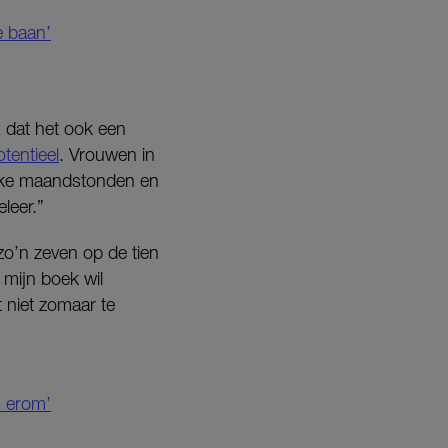
e baan’
n dat het ook een
otentieel
. Vrouwen in
lijke maandstonden en
leer.”
 zo’n zeven op de tien
 mijn boek wil
it niet zomaar te
n erom’