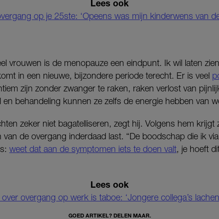
Lees ook
overgang op je 25ste: ‘Opeens was mijn kinderwens van d
eel vrouwen is de menopauze een eindpunt. Ik wil laten zie
 komt in een nieuwe, bijzondere periode terecht. Er is veel
p
tiem zijn zonder zwanger te raken, raken verlost van pijn
ijl en behandeling kunnen ze zelfs de energie hebben van we
hten zeker niet bagatelliseren, zegt hij. Volgens hem krijgt
 van de overgang inderdaad last. “De boodschap die ik via
is:
weet dat aan de symptomen iets te doen valt
, je hoeft d
Lees ook
 over overgang op werk is taboe: ‘Jongere collega’s lache
GOED ARTIKEL? DELEN MAAR.