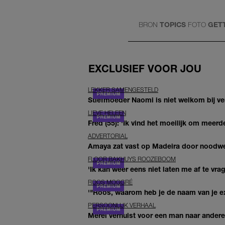
BRON
TOPICS
FOTO
GET
EXCLUSIEF VOOR JOU
LEKKER SAMENGESTELD
Stiefmoeder Naomi is niet welkom bij ver
LIEVE HELEEN
Fred (55): 'Ik vind het moeilijk om meerde
ADVERTORIAL
Amaya zat vast op Madeira door noodwee
FLOOR BAKHUYS ROOZEBOOM
'Ik kan weer eens niet laten me af te vr
ROOS MOGGRÉ
'"Roos, waarom heb je de naam van je ex 
PERSOONLIJK VERHAAL
Merel verhuist voor een man naar andere 