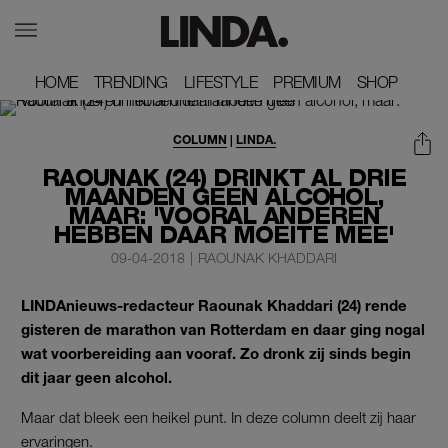
HOME
HOME
TRENDING
TRENDING
LIFESTYLE
LIFESTYLE
PREMIUM
PREMIUM
SHOP
SHOP
COLUMN
|
LINDA.
RAOUNAK (24) DRINKT AL DRIE
MAANDEN GEEN ALCOHOL,
MAAR: 'VOORAL ANDEREN
HEBBEN DAAR MOEITE MEE'
09-04-2018
|
RAOUNAK KHADDARI
LINDAnieuws-redacteur Raounak Khaddari (24) rende
gisteren de marathon van Rotterdam en daar ging nogal
wat voorbereiding aan vooraf. Zo dronk zij sinds begin
dit jaar geen alcohol.
Maar dat bleek een heikel punt. In deze column deelt zij haar
ervaringen.