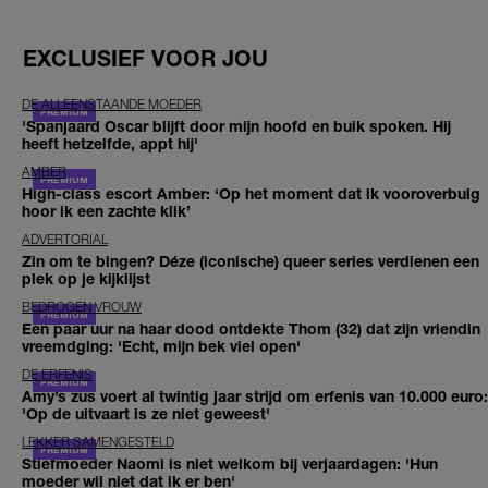
EXCLUSIEF VOOR JOU
DE ALLEENSTAANDE MOEDER
'Spanjaard Oscar blijft door mijn hoofd en buik spoken. Hij
heeft hetzelfde, appt hij'
AMBER
High-class escort Amber: ‘Op het moment dat ik vooroverbuig
hoor ik een zachte klik’
ADVERTORIAL
Zin om te bingen? Déze (iconische) queer series verdienen een
plek op je kijklijst
BEDROGEN VROUW
Een paar uur na haar dood ontdekte Thom (32) dat zijn vriendin
vreemdging: 'Echt, mijn bek viel open'
DE ERFENIS
Amy’s zus voert al twintig jaar strijd om erfenis van 10.000 euro:
'Op de uitvaart is ze niet geweest'
LEKKER SAMENGESTELD
Stiefmoeder Naomi is niet welkom bij verjaardagen: 'Hun
moeder wil niet dat ik er ben'