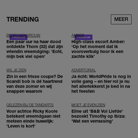
TRENDING
MEER
BEDROGEN VROUW
AMBER
Een paar uur na haar dood
High-class escort Amber:
ontdekte Thom (32) dat zijn
‘Op het moment dat ik
vriendin vreemdging: 'Echt,
vooroverbuig hoor ik een
mijn bek viel open'
zachte klik’
WIL JE ZIEN
ADVERTORIAL
Zin in een frisse coupe? De
Ja écht: WorldPride is nog in
Scandi bob is dé haartrend
volle gang – en hier rol je nu
van deze zomer en wij
het allerlekkerst je bed in na
snappen waarom
het feesten
GELEZEN BIJ DE TANDARTS
MOET JE EVEN ZIEN
Voor actrice Ricky Koole
Eline uit 'B&B Vol Liefde'
betekent vreemdgaan niet
bezoekt Timothy op Ibiza:
meteen einde huwelijk:
'Wat een verrassing'
'Leven is kort'