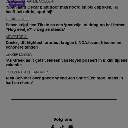
DE ALLEENSTAANDE MOEDER
'Spanjaard Oscar blijft door mijn hoofd en buik spoken. Hij
heeft hetzelfde, appt hij'
TIKKIE TE VEEL
Sanne krijgt een Tikkie na een 'gastvrije' middag op het terras:
''Nog eentje?' vroeg ze steeds'
ADVERTORIAL
Dankzij dit hightech product kregen LINDA.lezers frissere en
schonere tanden
LEKKER LOEREN
'As Greek as it gets': Heleen van Royen poseert in bikini tijdens
vakantie
GELEZEN BIJ DE TANDARTS
Nick Schilder over goede vriend Jan Smit: 'Een mooi mens in
hart en nieren'
Volg ons