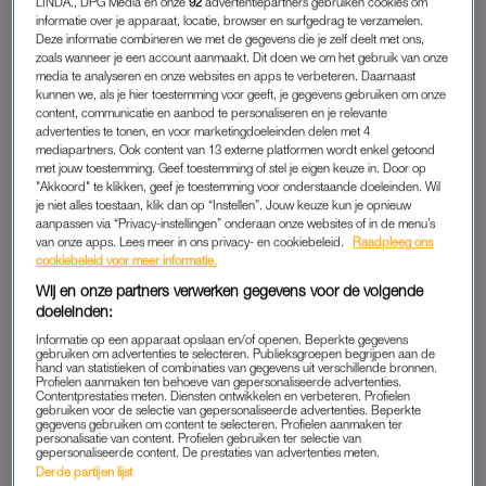
LINDA., DPG Media en onze
92
advertentiepartners gebruiken cookies om
immers een bekend gebruik en werd sneller geaccepteerd
informatie over je apparaat, locatie, browser en surfgedrag te verzamelen.
dan wanneer ik uitlegde waarom ik écht voor een glas
Deze informatie combineren we met de gegevens die je zelf deelt met ons,
zoals wanneer je een account aanmaakt. Dit doen we om het gebruik van onze
bruiswater koos. Maar toen januari, en daarmee ook Dry
media te analyseren en onze websites en apps te verbeteren. Daarnaast
January, over was, leek de uitdaging pas echt te beginnen.
kunnen we, als je hier toestemming voor geeft, je gegevens gebruiken om onze
content, communicatie en aanbod te personaliseren en je relevante
advertenties te tonen, en voor marketingdoeleinden delen met 4
Op een verjaardag in de tweede week van februari proostte ik
mediapartners. Ook content van 13 externe platformen wordt enkel getoond
met een champagneglas in mijn handen op het nieuwe
met jouw toestemming. Geef toestemming of stel je eigen keuze in. Door op
"Akkoord" te klikken, geef je toestemming voor onderstaande doeleinden. Wil
levensjaar van een vriendin. Dat ik na het proosten mijn glas
je niet alles toestaan, klik dan op “Instellen”. Jouw keuze kun je opnieuw
wilde inwisselen in een versie met tonic (ja, zonder gin) bleef
aanpassen via “Privacy-instellingen” onderaan onze websites of in de menu’s
van onze apps. Lees meer in ons privacy- en cookiebeleid.
Raadpleeg ons
niet onopgemerkt. Later die avond leek iedereen te weten
cookiebeleid voor meer informatie.
welke ‘zonde’ ik beging en kwamen er willekeurige mensen
Wij en onze partners verwerken gegevens voor de volgende
op me afgestapt. Mét een extra glas in de hand. En met leuzen
doeleinden:
als: “Maar ze wordt maar één keer 29.” Of: “Dit is toch
Informatie op een apparaat opslaan en/of openen. Beperkte gegevens
hartstikke ongezellig.” Ja, de vriendin in kwestie wordt volgend
gebruiken om advertenties te selecteren. Publieksgroepen begrijpen aan de
hand van statistieken of combinaties van gegevens uit verschillende bronnen.
jaar inderdaad niet nog een keer 29, maar laten we eerlijk zijn:
Profielen aanmaken ten behoeve van gepersonaliseerde advertenties.
Contentprestaties meten. Diensten ontwikkelen en verbeteren. Profielen
ik ren volgend jaar ook niet nog een keer 42 kilometer.
gebruiken voor de selectie van gepersonaliseerde advertenties. Beperkte
gegevens gebruiken om content te selecteren. Profielen aanmaken ter
personalisatie van content. Profielen gebruiken ter selectie van
Deze sobere ontgroening weerhield me er overigens niet van
gepersonaliseerde content. De prestaties van advertenties meten.
Derde partijen lijst
om in de weken daarna toch de hort op te gaan. Voor