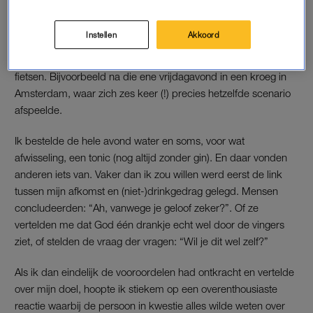
sommigen was dit een shock, maar, jawel: ik ging gewoon uit.
De voornaamste uitdaging lag erin niet te eindigen bij een
Instellen
Akkoord
willekeurige snackbar (want ook patat behoorde tot de
verboden middelen), maar vooral niet geërgerd naar huis te
fietsen. Bijvoorbeeld na die ene vrijdagavond in een kroeg in
Amsterdam, waar zich zes keer (!) precies hetzelfde scenario
afspeelde.
Ik bestelde de hele avond water en soms, voor wat
afwisseling, een tonic (nog altijd zonder gin). En daar vonden
anderen iets van. Vaker dan ik zou willen werd eerst de link
tussen mijn afkomst en (niet-)drinkgedrag gelegd. Mensen
concludeerden: “Ah, vanwege je geloof zeker?”. Of ze
vertelden me dat God één drankje echt wel door de vingers
ziet, of stelden de vraag der vragen: “Wil je dit wel zelf?”
Als ik dan eindelijk de vooroordelen had ontkracht en vertelde
over mijn doel, hoopte ik stiekem op een overenthousiaste
reactie waarbij de persoon in kwestie alles wilde weten over