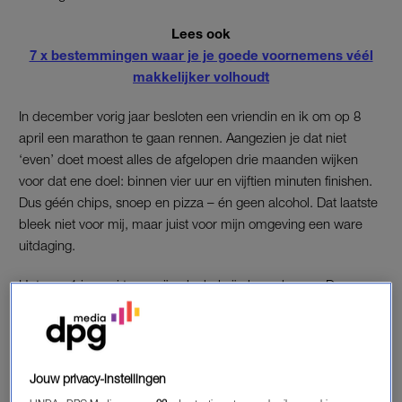
Lees ook
7 x bestemmingen waar je je goede voornemens véél
makkelijker volhoudt
In december vorig jaar besloten een vriendin en ik om op 8
april een marathon te gaan rennen. Aangezien je dat niet
‘even’ doet moest alles de afgelopen drie maanden wijken
voor dat ene doel: binnen vier uur en vijftien minuten finishen.
Dus géén chips, snoep en pizza – én geen alcohol. Dat laatste
bleek niet voor mij, maar juist voor mijn omgeving een ware
uitdaging.
Het was 1 januari toen mijn alcoholvrije leven begon. De
periode van nieuwjaarsborrels, recepties en uitgestelde
kerstdiners. Gelukkig was ik de eerste maand niet alleen.
Hoewel ik niet vind dat je je ook maar een druppel, eh,
seconde, hoeft te verantwoorden voor waarom je dat glaasje
Jouw privacy-instellingen
afslaat, hield ik me schuil achter ‘
Dry January
‘. Dat was