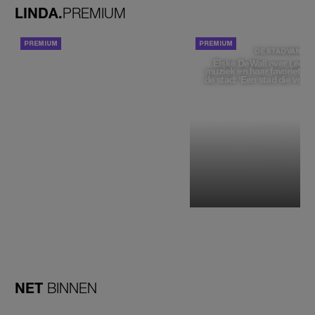
LINDA.
PREMIUM
ACHTERGROND
DE STAD VAN
Elske DeWall over Leeu
muziek en haar favoriete p
de stad: 'Een stad die voelt 
NET
BINNEN