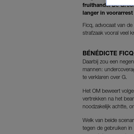
fruithandel De Groo
langer in voorarres
Ficq, advocaat van de 
strafzaak vooral veel k
BÉNÉDICTE FICQ
Daarbij zou een negent
mannen: undercoverage
te verklaren over G.
Het OM beweert volgens
vertrekken na het bean
noodzakelijk achtte, 
Welk van beide scenari
tegen de gebruiken in 