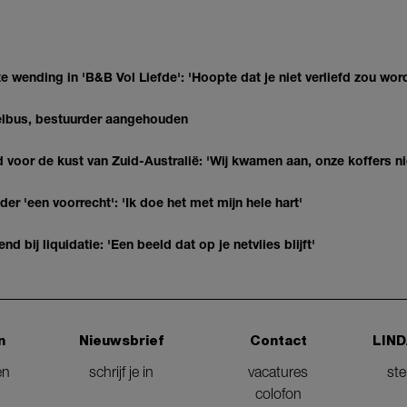
 wending in 'B&B Vol Liefde': 'Hoopte dat je niet verliefd zou wor
telbus, bestuurder aangehouden
 voor de kust van Zuid-Australië: 'Wij kwamen aan, onze koffers ni
 'een voorrecht': 'Ik doe het met mijn hele hart'
nd bij liquidatie: 'Een beeld dat op je netvlies blijft'
n
Nieuwsbrief
Contact
LIND
en
schrijf je in
vacatures
st
colofon