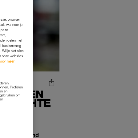
catie, browser
oals wanneer je
pps te
tent,
inden delen met
ef toestemming
Wil je niet alles
an onze websites
voor meer
cteren.
onnen. Profielen
AGENTEN
en en
s gebruiken om
ERDACHTE
van
 afpersing rond