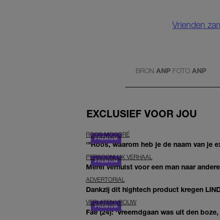
Vrienden zam
BRON
ANP
FOTO
ANP
EXCLUSIEF VOOR JOU
ROOS MOGGRÉ
'"Roos, waarom heb je de naam van je ex 
PERSOONLIJK VERHAAL
Merel verhuist voor een man naar andere 
ADVERTORIAL
Dankzij dit hightech product kregen LIN
VERLATEN VROUW
Fae (24): 'Vreemdgaan was uit den boze, d