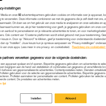
cy-instellingen
 Media en onze
92
advertentiepartners gebruiken cookies om informatie over je apparaat, lo
g te verzamelen. Deze informatie combineren we met de gegevens die je zelf deelt met ons, z
aanmaakt. Dit doen we om het gebruik van onze media te analyseren en onze websites en a
Daarnaast kunnen we, als je hier toestemming voor geeft, je gegevens gebruiken om onze con
 en aanbod te personaliseren en je relevante advertenties te tonen, en voor marketingdoele
ers. Ook content van 13 externe platformen wordt enkel getoond met jouw toestemming. Ge
gen keuze in. Door op "Akkoord" te klikken, geef je toestemming voor onderstaande doeleinden. 
k dan op “Instellen”. Jouw keuze kun je opnieuw aanpassen via “Privacy-instellingen” ondera
u’s van onze apps. Lees meer in ons privacy- en cookiebeleid.
Raadpleeg ons cookiebeleid 
e partners verwerken gegevens voor de volgende doeleinden:
BINNENLAND
|
VOOR DE RECHTER
p een apparaat opslaan en/of openen. Beperkte gegevens gebruiken om advertenties te sele
pen begrijpen aan de hand van statistieken of combinaties van gegevens uit verschillende br
CTE FICQ: 'UNDERCOVER
 behoeve van gepersonaliseerde advertenties. Contentprestaties meten. Diensten ontwikkel
Profielen gebruiken voor de selectie van gepersonaliseerde advertenties. Beperkte gegeven
RDEN' EN BEDREIGDEN V
lecteren. Profielen aanmaken ter personalisatie van content. Profielen gebruiken ter selectie 
eerde content. De prestaties van advertenties meten.
(19)'
 lijst
22-06-2021
|
MARLOES VAN WIJNEN
Instellen
Akkoord
nédicte Ficq heeft het OM in het onderzoek naar de