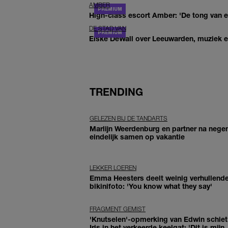
AMBER
High-class escort Amber: 'De tong van ee
DE STAD VAN
Elske DeWall over Leeuwarden, muziek en 
TRENDING
GELEZEN BIJ DE TANDARTS
Marlijn Weerdenburg en partner na negen
eindelijk samen op vakantie
LEKKER LOEREN
Emma Heesters deelt weinig verhullend
bikinifoto: 'You know what they say'
FRAGMENT GEMIST
'Knutselen'-opmerking van Edwin schiet 
Iris in het verkeerde keelgat: 'Dit is mijn