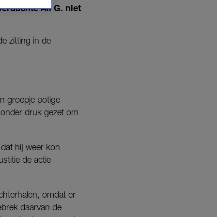
erdachte Ali G. niet
 zitting in de
n groepje potige
 onder druk gezet om
 dat hij weer kon
titie de actie
achterhalen, omdat er
gebrek daarvan de