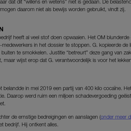
ar dat dit “willens en wetens” niet is gedaan. De belasten
mogen daarom niet als bewijs worden gebruikt, vindt zij.
N
bedrijf heeft al veel stof doen opwaaien. Het OM blunderde e
edewerkers in het dossier te stoppen. G. kopieerde de lijst
buiten te smokkelen. Justitie “betreurt” deze gang van za
, maar wijst erop dat G. verantwoordelijk is voor het lekken 
ot belandde in mei 2019 een partij van 400 kilo cocaïne. Het
itie. Daarop werd ruim een miljoen schadevergoeding geëis
et.
achter de ernstige bedreigingen en aanslagen (
onder meer d
 bedrijf. Hij ontkent alles.