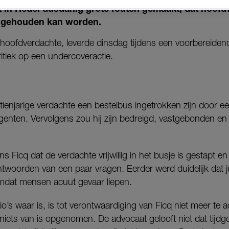
t in Hedel dusdanig grote fouten gemaakt, dat hoofdv
t gehouden kan worden.
hoofdverdachte, leverde dinsdag tijdens een voorbereidende
ritiek op een undercoveractie.
ienjarige verdachte een bestelbus ingetrokken zijn door ee
nten. Vervolgens zou hij zijn bedreigd, vastgebonden en
 Ficq dat de verdachte vrijwillig in het busje is gestapt en
twoorden van een paar vragen. Eerder werd duidelijk dat jus
omdat mensen acuut gevaar liepen.
o’s waar is, is tot verontwaardiging van Ficq niet meer te 
niets van is opgenomen. De advocaat gelooft niet dat tijd