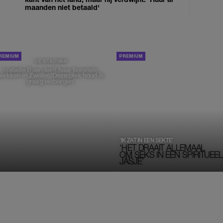
maanden niet betaald'
PORTRETTEN
DE STAD VAN
Isabelle Boer deelt haar favoriete
plekken in Zwolle: 'Deze plek houd ik
graag verborgen'
‘IK ZAT IN EEN SEKTE’
‘HET DRAAIT ALLEMAAL
OM SEKS IN EEN SPIRITUEEL 
JASJE’