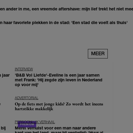
n ander in me, een vreemde aftershave: mijn lief trekt het niet mee
haar favoriete plekken in de stad: 'Een stad die voelt als thuis'
MEER
INTERVIEW
 jaar
'B&B Vol Liefde'-Eveline is een jaar samen
met Frank: 'Hij zegde zijn leven in Nederland
op voor mij'
ADVERTORIAL
Op de fiets met jonge kids? Zo wordt het ineens
e
hartstikke makkelijk
PERSOONLIJK VERHAAL
bij
Merel verhuist voor een man naar andere
kant van het land, maar hij verdwijnt: 'Huur al