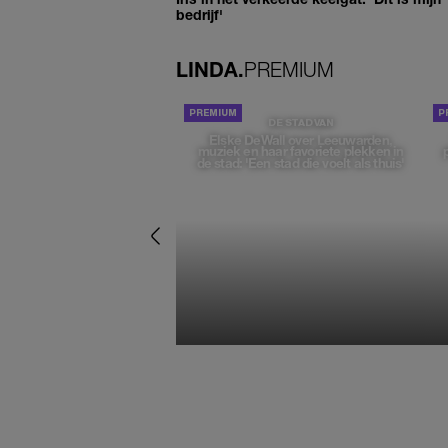
bedrijf'
LINDA.
PREMIUM
DE STAD VAN
Elske DeWall over Leeuwarden,
muziek en haar favoriete plekken in
de stad: 'Een stad die voelt als thuis'