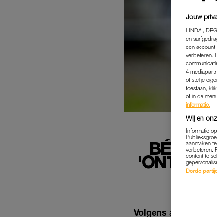
Jouw priva
LINDA., DPG
en surfgedra
een account 
verbeteren. 
communicatie
4 mediapartn
of stel je ei
toestaan, kli
of in de men
informatie.
Wij en onz
Informatie o
Publieksgroe
BÉNÉDI
aanmaken ten
verbeteren. 
'ONTVOE
content te se
gepersonalis
Derde partijen
Volgens advocaat Bé