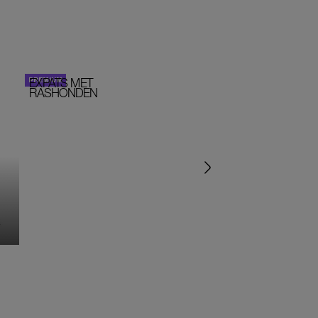
EXPATS MET
STOM!
PERSOONLIJK VERHA
RASHONDEN
MONIQUE KLEMANN