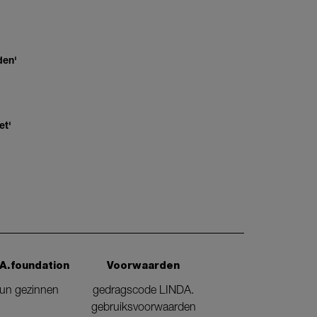
den'
et'
A.foundation
Voorwaarden
eun gezinnen
gedragscode LINDA.
gebruiksvoorwaarden