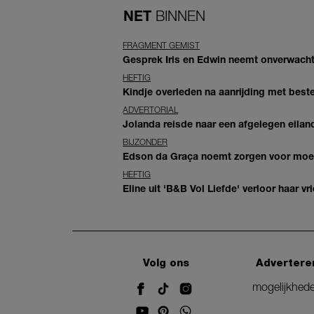
NET
BINNEN
FRAGMENT GEMIST
Gesprek Iris en Edwin neemt onverwachte
HEFTIG
Kindje overleden na aanrijding met bes
ADVERTORIAL
Jolanda reisde naar een afgelegen eiland
BIJZONDER
Edson da Graça noemt zorgen voor moeder
HEFTIG
Eline uit 'B&B Vol Liefde' verloor haar vrie
Volg ons
Advertere
mogelijkhed