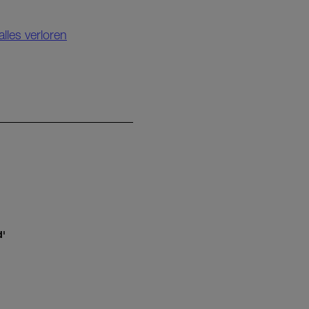
lles verloren
d'