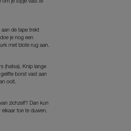
 om je topje vast te
 aan de tape trekt
 doe je nog een
urk met blote rug aan.
s (hatsa). Knip lange
gelifte borst vast aan
n ooit.
n van zichzelf? Dan kun
 elkaar toe te duwen.