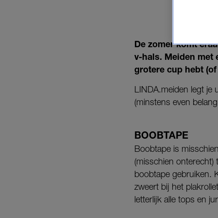
De zomer komt eraan
v-hals. Meiden met 
grotere cup hebt (of
LINDA.meiden legt je u
(minstens even belangr
BOOBTAPE
Boobtape is misschie
(misschien onterecht) 
boobtape gebruiken. 
zweert bij het plakrol
letterlijk alle tops en j