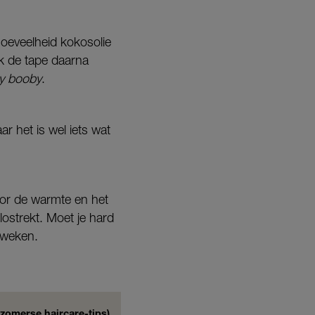
hoeveelheid kokosolie
k de tape daarna
y booby
.
r het is wel iets wat
oor de warmte en het
 lostrekt. Moet je hard
 weken.
 zomerse haircare-tips)