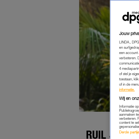
Jouw priva
LINDA., DPG
en surfgedra
een account 
verbeteren. 
communicatie
4 mediapartn
of stel je ei
toestaan, kli
of in de men
informatie.
Wij en onz
Informatie o
Publieksgroe
aanmaken ten
verbeteren. 
content te se
gepersonalis
RUIL JE BH
Derde partijen