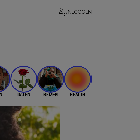
INLOGGEN
N
DATEN
REIZEN
HEALTH
$$$
💄 & 👗