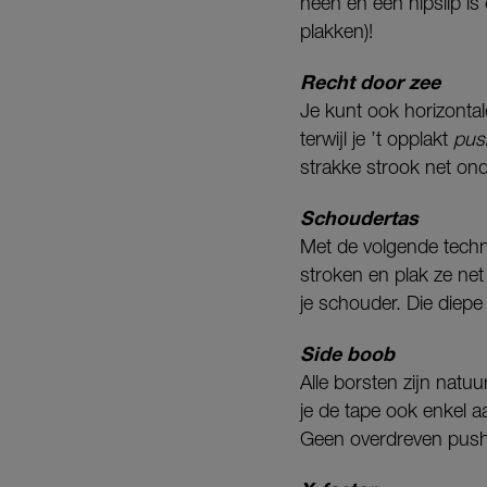
heen en een nipslip is
plakken)!
Recht door zee
Je kunt ook horizontal
terwijl je ’t opplakt
pu
strakke strook net ond
Schoudertas
Met de volgende techni
stroken en plak ze net
je schouder. Die diepe
Side boob
Alle borsten zijn natu
je de tape ook enkel 
Geen overdreven push-