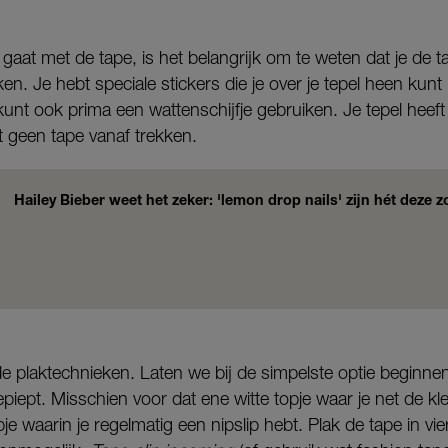
 gaat met de tape, is het belangrijk om te weten dat je de t
ken. Je hebt speciale stickers die je over je tepel heen kun
unt ook prima een wattenschijfje gebruiken. Je tepel heeft
ht geen tape vanaf trekken.
Hailey Bieber weet het zeker: 'lemon drop nails' zijn hét deze 
e plaktechnieken. Laten we bij de simpelste optie beginne
epiept. Misschien voor dat ene witte topje waar je net de kl
pje waarin je regelmatig een nipslip hebt. Plak de tape in vie