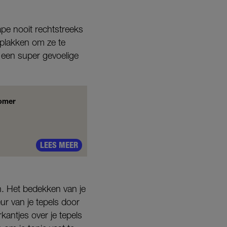
ape nooit rechtstreeks
t plakken om ze te
 een super gevoelige
zomer
LEES MEER
n. Het bedekken van je
eur van je tepels door
rkantjes over je tepels