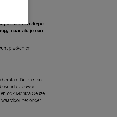
ug of met een diepe
g, maar als je een
 kunt plakken en
 borsten. De bh staat
el bekende vrouwen
d en ook Monica Geuze
n, waardoor het onder