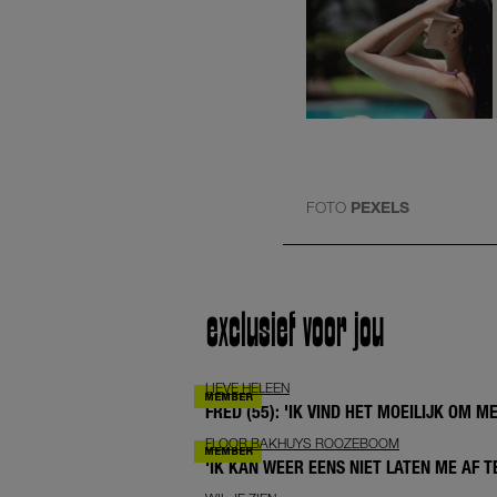
FOTO
PEXELS
exclusief voor jou
LIEVE HELEEN
FRED (55): 'IK VIND HET MOEILIJK OM 
FLOOR BAKHUYS ROOZEBOOM
'IK KAN WEER EENS NIET LATEN ME AF 