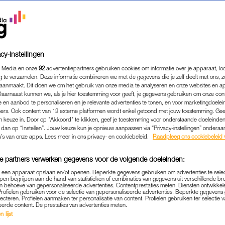
cy-instellingen
 Media en onze
92
advertentiepartners gebruiken cookies om informatie over je apparaat, lo
g te verzamelen. Deze informatie combineren we met de gegevens die je zelf deelt met ons, z
aanmaakt. Dit doen we om het gebruik van onze media te analyseren en onze websites en a
Daarnaast kunnen we, als je hier toestemming voor geeft, je gegevens gebruiken om onze con
 en aanbod te personaliseren en je relevante advertenties te tonen, en voor marketingdoele
ers. Ook content van 13 externe platformen wordt enkel getoond met jouw toestemming. Ge
gen keuze in. Door op "Akkoord" te klikken, geef je toestemming voor onderstaande doeleinden. 
k dan op “Instellen”. Jouw keuze kun je opnieuw aanpassen via “Privacy-instellingen” ondera
u’s van onze apps. Lees meer in ons privacy- en cookiebeleid.
Raadpleeg ons cookiebeleid 
e partners verwerken gegevens voor de volgende doeleinden:
p een apparaat opslaan en/of openen. Beperkte gegevens gebruiken om advertenties te sele
pen begrijpen aan de hand van statistieken of combinaties van gegevens uit verschillende br
 behoeve van gepersonaliseerde advertenties. Contentprestaties meten. Diensten ontwikkel
Profielen gebruiken voor de selectie van gepersonaliseerde advertenties. Beperkte gegeven
LIFESTYLE
MEIDEN TIPS
|
lecteren. Profielen aanmaken ter personalisatie van content. Profielen gebruiken ter selectie 
eerde content. De prestaties van advertenties meten.
 IN VOOR BOOBTAPE: DIT IS HOE
 lijst