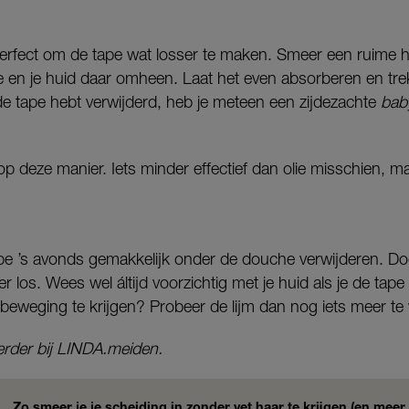
 perfect om de tape wat losser te maken. Smeer een ruime 
e en je huid daar omheen.
Laat het even absorberen en tre
 de tape hebt verwijderd, heb je meteen een zijdezachte
bab
p deze manier. Iets minder effectief dan olie misschien, maa
tape ’s avonds gemakkelijk onder de douche verwijderen. D
ker los. Wees wel áltijd voorzichtig met je huid als je de tape
 beweging te krijgen? Probeer de lijm dan nog iets meer te
eerder bij LINDA.meiden.
Zo smeer je je scheiding in zonder vet haar te krijgen (en meer