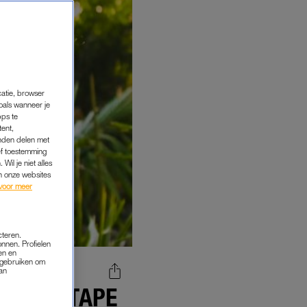
catie, browser
oals wanneer je
pps te
tent,
inden delen met
ef toestemming
Wil je niet alles
an onze websites
voor meer
cteren.
onnen. Profielen
en en
s gebruiken om
van
 JE DE TAPE