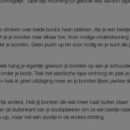
 onmogelijk.
Tape-slip
incoming
(of gebruik wat fashion tape
e stroken over beide boobs heen plakken. Als je een beetje
sh
je je borsten naar elkaar toe. Voor nodige ondersteuning
er je borsten. Geen push-up bh voor nodig en je kunt die j
ek hang je eigenlijk gewoon je borsten op aan je schouder
 onder je boob. Trek het elastische tape omhoog en plak je 
 v-hals is geen uitdaging meer en je borsten lijken
perkier
da
urlijk anders. Heb jij borsten die wat meer naar buiten staa
aan de buitenkant van je boobplakken om ze een beetje naar
up, maar net een duwtje in de andere richting.