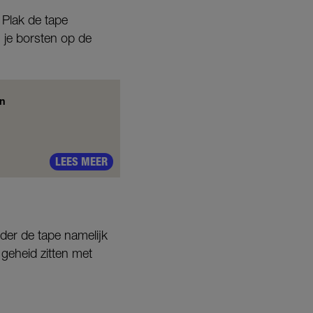
 Plak de tape
 je borsten op de
en
LEES MEER
der de tape namelijk
e geheid zitten met