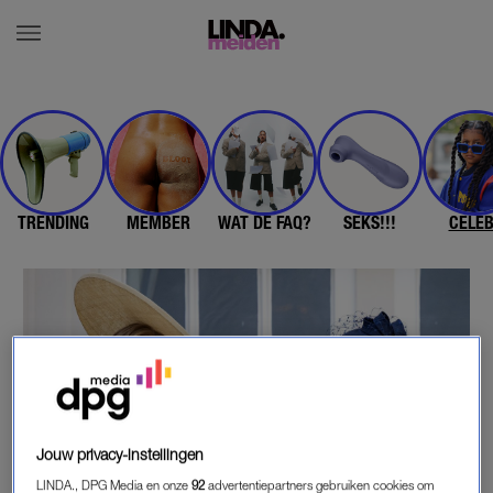
TRENDING
MEMBER
WAT DE FAQ?
SEKS!!!
CELE
Jouw privacy-instellingen
LINDA., DPG Media en onze
92
advertentiepartners gebruiken cookies om