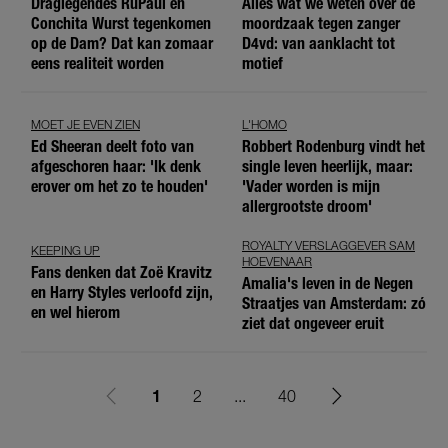
Draglegendes RuPaul en
Alles wat we weten over de
Conchita Wurst tegenkomen
moordzaak tegen zanger
op de Dam? Dat kan zomaar
D4vd: van aanklacht tot
eens realiteit worden
motief
MOET JE EVEN ZIEN
L'HOMO
Ed Sheeran deelt foto van
Robbert Rodenburg vindt het
afgeschoren haar: 'Ik denk
single leven heerlijk, maar:
erover om het zo te houden'
'Vader worden is mijn
allergrootste droom'
ROYALTY VERSLAGGEVER SAM
KEEPING UP
HOEVENAAR
Fans denken dat Zoë Kravitz
Amalia's leven in de Negen
en Harry Styles verloofd zijn,
Straatjes van Amsterdam: zó
en wel hierom
ziet dat ongeveer eruit
1
2
...
40