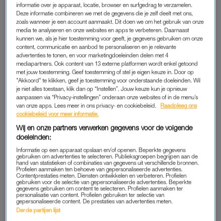
informatie over je apparaat, locatie, browser en surfgedrag te verzamelen.
Deze informatie combineren we met de gegevens die je zelf deelt met ons,
zoals wanneer je een account aanmaakt. Dit doen we om het gebruik van onze
media te analyseren en onze websites en apps te verbeteren. Daarnaast
kunnen we, als je hier toestemming voor geeft, je gegevens gebruiken om onze
content, communicatie en aanbod te personaliseren en je relevante
ROYALTY VERSLAGGEVER SAM HOEVENAAR
advertenties te tonen, en voor marketingdoeleinden delen met 4
DE GLAM SQUAD VAN HET PALEIS: DIT
mediapartners. Ook content van 13 externe platformen wordt enkel getoond
GEBEURT ER VÓÓR EEN MEDIAMOMENT VAN
met jouw toestemming. Geef toestemming of stel je eigen keuze in. Door op
DE PRINSESSEN
"Akkoord" te klikken, geef je toestemming voor onderstaande doeleinden. Wil
je niet alles toestaan, klik dan op “Instellen”. Jouw keuze kun je opnieuw
aanpassen via “Privacy-instellingen” onderaan onze websites of in de menu’s
KEEPING UP
INTERVIEW
van onze apps. Lees meer in ons privacy- en cookiebeleid.
Raadpleeg ons
Rumour has it dat Taylor en
Rapper Qlas tegen Femke
cookiebeleid voor meer informatie.
Travis deze week trouwen,
Kok: 'Vrouwen rennen op me
Wij en onze partners verwerken gegevens voor de volgende
maar wat weten we er écht
af in de club, ik ga er
doeleinden:
over?
gewoon in mee'
Informatie op een apparaat opslaan en/of openen. Beperkte gegevens
gebruiken om advertenties te selecteren. Publieksgroepen begrijpen aan de
ADVERTORIAL
GELEZEN BIJ DE TANDARTS
hand van statistieken of combinaties van gegevens uit verschillende bronnen.
Profielen aanmaken ten behoeve van gepersonaliseerde advertenties.
Jolanda reisde naar een
Matthijs de Ligt en Annekee
Contentprestaties meten. Diensten ontwikkelen en verbeteren. Profielen
afgelegen eiland voor de
Molenaar bevestigen
gebruiken voor de selectie van gepersonaliseerde advertenties. Beperkte
gegevens gebruiken om content te selecteren. Profielen aanmaken ter
kust van Zuid-Australië: 'Wij
relatiebreuk na
personalisatie van content. Profielen gebruiken ter selectie van
kwamen aan, onze koffers
maandenlange speculaties
gepersonaliseerde content. De prestaties van advertenties meten.
Derde partijen lijst
niet'