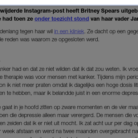
rwijderde Instagram-post heeft Britney Spears uitge
e had toen ze
onder toezicht stond
van haar vader Ja
denlang tegen haar wil
in een kliniek
. Ze dacht op een ge
 de reden was waarom ze opgesloten werd.
S
anker had en dat ze niet wilden dat ik dat zou weten. Ik vroe
 therapie was voor mensen met kanker. Tijdens mijn period
kon ik niet meer praten omdat ik dagelijks een hoge dosis li
en te hebben, maar ik belandde juist in een enorme depress
e gaat in je hoofd zitten op zware momenten en de vier maa
bben die depressie alleen maar verergerd. De mensen die v
n zeiden dat ik er niet uit mocht. Ik zat acht uur per dag 
 per week afstaan en werd na twee maanden overgebracht naa