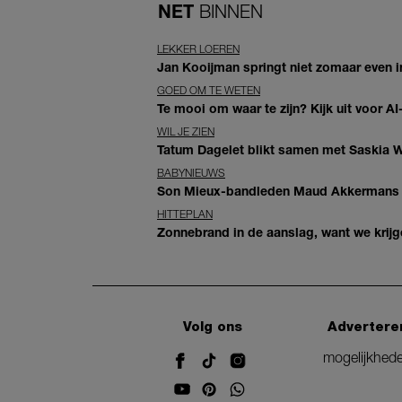
NET
BINNEN
LEKKER LOEREN
Jan Kooijman springt niet zomaar even i
GOED OM TE WETEN
Te mooi om waar te zijn? Kijk uit voor 
WIL JE ZIEN
Tatum Dagelet blikt samen met Saskia W
BABYNIEUWS
Son Mieux-bandleden Maud Akkermans en
HITTEPLAN
Zonnebrand in de aanslag, want we krij
Volg ons
Advertere
mogelijkhed