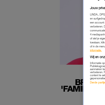
Jouw priva
LINDA., DPG
en surfgedra
een account 
verbeteren. 
communicatie
4 mediapartn
of stel je ei
toestaan, kli
of in de men
informatie.
Wij en onz
Informatie o
Publieksgroe
aanmaken ten
verbeteren. 
content te se
gepersonalis
BRITNE
Derde partijen
'FAMILIE 