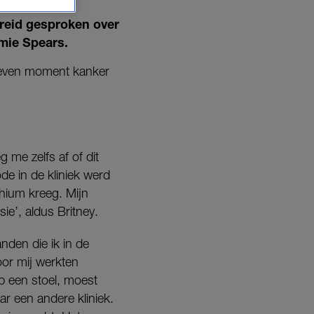
breid gesproken over
mie Spears.
geven moment kanker
g me zelfs af of dit
e in de kliniek werd
thium kreeg. Mijn
ie’, aldus Britney.
nden die ik in de
oor mij werkten
op een stoel, moest
r een andere kliniek.