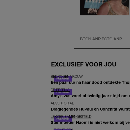
BRON
ANP
FOTO
ANP
EXCLUSIEF VOOR JOU
BEDROGEN VROUW
Een paar uur na haar dood ontdekte Thom 
DE ERFENIS
Amy’s zus voert al twintig jaar strijd om 
ADVERTORIAL
Draglegendes RuPaul en Conchita Wurst
LEKKER SAMENGESTELD
Stiefmoeder Naomi is niet welkom bij ver
LIEVE HELEEN