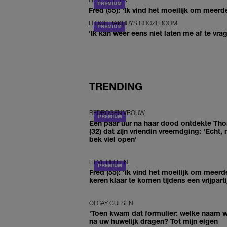
Fred (55): 'Ik vind het moeilijk om meerde
FLOOR BAKHUYS ROOZEBOOM
'Ik kan weer eens niet laten me af te vr
TRENDING
BEDROGEN VROUW
Een paar uur na haar dood ontdekte Th
(32) dat zijn vriendin vreemdging: 'Echt, 
bek viel open'
LIEVE HELEEN
Fred (55): 'Ik vind het moeilijk om meerd
keren klaar te komen tijdens een vrijparti
OLCAY GULSEN
'Toen kwam dat formulier: welke naam wi
na uw huwelijk dragen? Tot mijn eigen