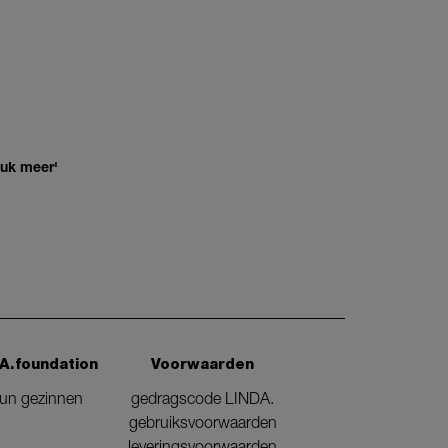
euk meer'
A.foundation
Voorwaarden
eun gezinnen
gedragscode LINDA.
gebruiksvoorwaarden
leveringsvoorwaarden