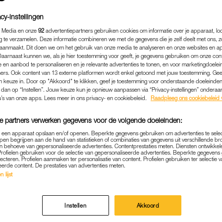
cy-instellingen
 Media en onze
92
advertentiepartners gebruiken cookies om informatie over je apparaat, lo
g te verzamelen. Deze informatie combineren we met de gegevens die je zelf deelt met ons, z
aanmaakt. Dit doen we om het gebruik van onze media te analyseren en onze websites en a
Daarnaast kunnen we, als je hier toestemming voor geeft, je gegevens gebruiken om onze con
 en aanbod te personaliseren en je relevante advertenties te tonen, en voor marketingdoele
ers. Ook content van 13 externe platformen wordt enkel getoond met jouw toestemming. Ge
gen keuze in. Door op "Akkoord" te klikken, geef je toestemming voor onderstaande doeleinden. 
k dan op “Instellen”. Jouw keuze kun je opnieuw aanpassen via “Privacy-instellingen” ondera
u’s van onze apps. Lees meer in ons privacy- en cookiebeleid.
Raadpleeg ons cookiebeleid 
e partners verwerken gegevens voor de volgende doeleinden:
p een apparaat opslaan en/of openen. Beperkte gegevens gebruiken om advertenties te sele
pen begrijpen aan de hand van statistieken of combinaties van gegevens uit verschillende br
 behoeve van gepersonaliseerde advertenties. Contentprestaties meten. Diensten ontwikkel
MEDIA
|
LINDA.
Profielen gebruiken voor de selectie van gepersonaliseerde advertenties. Beperkte gegeven
lecteren. Profielen aanmaken ter personalisatie van content. Profielen gebruiken ter selectie 
eerde content. De prestaties van advertenties meten.
Y SPEARS OVER CURATO
 lijst
KEEK VANAF ZIJLIJN TOE E
KAPOT GEMAAKT'
Instellen
Akkoord
11-02-2022
|
RENEE DE WITTE