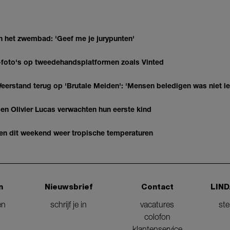
n het zwembad: 'Geef me je jurypunten'
AI-foto's op tweedehandsplatformen zoals Vinted
eerstand terug op 'Brutale Meiden': 'Mensen beledigen was niet l
 Olivier Lucas verwachten hun eerste kind
gen dit weekend weer tropische temperaturen
n
Nieuwsbrief
Contact
LIND
en
schrijf je in
vacatures
st
colofon
klantenservice