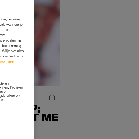
catie, browser
oals wanneer je
pps te
tent,
inden delen met
ef toestemming
Wil je niet alles
an onze websites
voor meer
cteren.
onnen. Profielen
en en
s gebruiken om
van
RSCHAP:
N HEEFT ME