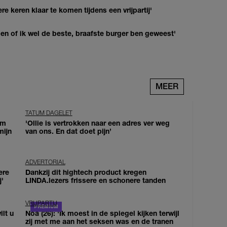
re keren klaar te komen tijdens een vrijpartij'
agen of ik wel de beste, braafste burger ben geweest'
MEER
TATUM DAGELET
om
'Ollie is vertrokken naar een adres ver weg
mijn
van ons. En dat doet pijn’
ADVERTORIAL
ere
Dankzij dit hightech product kregen
j'
LINDA.lezers frissere en schonere tanden
VRIJPARTIJ
lt u
Noa (26): 'Ik moest in de spiegel kijken terwijl
zij met me aan het seksen was en de tranen