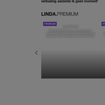
verbazing aarzelde ik geen moment'
LINDA.
PREMIUM
DE STAD VAN
Elske DeWall over Leeuwarden,
muziek en haar favoriete plekken in
de stad: 'Een stad die voelt als thuis'