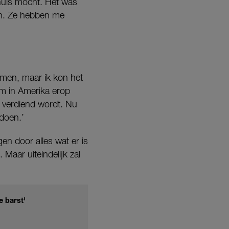
huis mocht. Het was
pen. Ze hebben me
omen, maar ik kon het
em in Amerika erop
 verdiend wordt. Nu
 doen.’
en door alles wat er is
Maar uiteindelijk zal
e barst'