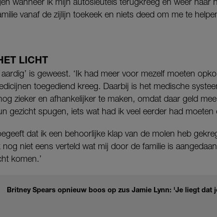
n wanneer ik mijn autosleutels terugkreeg en weer naar 
familie vanaf de zijlijn toekeek en niets deed om me te hel
HET LICHT
te aardig’ is geweest. ‘Ik had meer voor mezelf moeten opk
edicijnen toegediend kreeg. Daarbij is het medische syste
og zieker en afhankelijker te maken, omdat daar geld mee
 hun gezicht spugen, iets wat had ik veel eerder had moeten
toegeeft dat ik een behoorlijke klap van de molen heb gekreg
nog niet eens verteld wat mij door de familie is aangedaan. 
cht komen.’
Britney Spears opnieuw boos op zus Jamie Lynn: 'Je liegt dat j