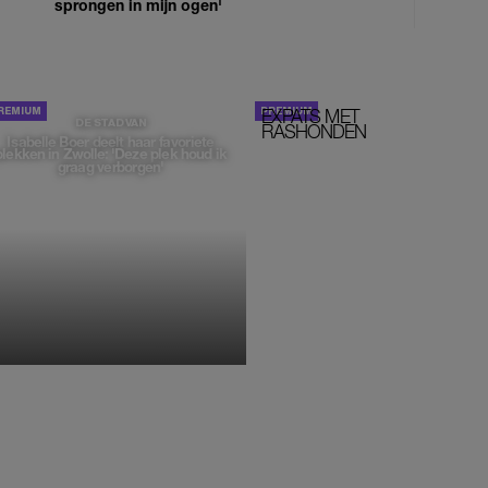
sprongen in mijn ogen'
EXPATS MET
STOM!
DE STAD VAN
RASHONDEN
Isabelle Boer deelt haar favoriete
plekken in Zwolle: 'Deze plek houd ik
graag verborgen'
MONIQUE KLEMANN