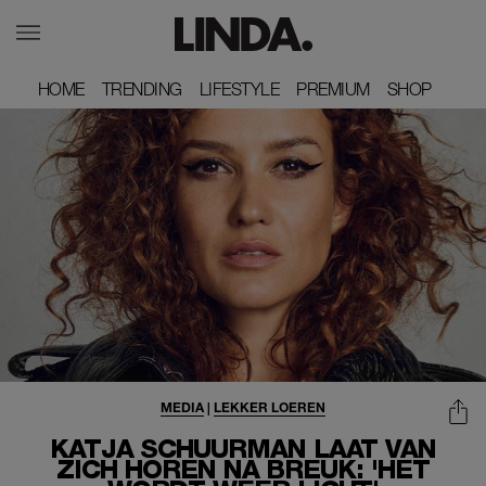
HOME
HOME
TRENDING
TRENDING
LIFESTYLE
LIFESTYLE
PREMIUM
PREMIUM
SHOP
SHOP
MEDIA
|
LEKKER LOEREN
KATJA SCHUURMAN LAAT VAN
ZICH HOREN NA BREUK: 'HET