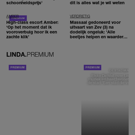
schoonheidsprijs'
dit is alles wat je wil weten
AMBER
VERDRIETIG
High-class escort Amber:
Massaal gedoneerd voor
‘Op het moment dat ik
uitvaart van Zev (3) na
vooroverbuig hoor ik een
dodelijk ongeluk: 'Alle
zachte klik’
beetjes helpen en waarderen
wij enorm'
LINDA.
PREMIUM
ACHTERGROND
DE STAD VAN
Elske DeWall over Leeu
muziek en haar favoriete p
de stad: 'Een stad die voelt 