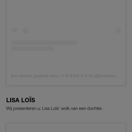
Een bericht gedeeld door J I M B A K K U M (@jimbakkum)
LISA LOÏS
Wij presenteren u: Lisa Loïs’ wolk van een dochter.