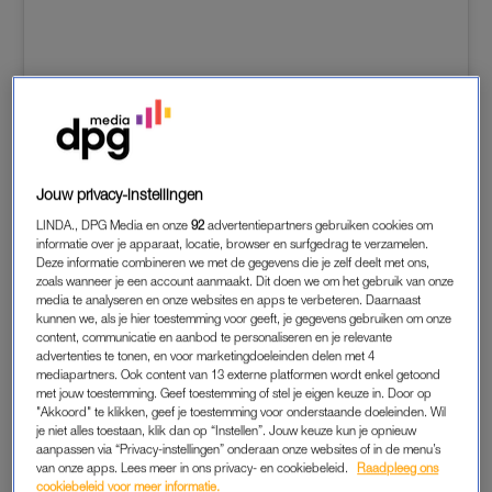
Dit bericht op Instagram bekijken
Jouw privacy-instellingen
LINDA., DPG Media en onze
92
advertentiepartners gebruiken cookies om
informatie over je apparaat, locatie, browser en surfgedrag te verzamelen.
Deze informatie combineren we met de gegevens die je zelf deelt met ons,
zoals wanneer je een account aanmaakt. Dit doen we om het gebruik van onze
media te analyseren en onze websites en apps te verbeteren. Daarnaast
kunnen we, als je hier toestemming voor geeft, je gegevens gebruiken om onze
content, communicatie en aanbod te personaliseren en je relevante
advertenties te tonen, en voor marketingdoeleinden delen met 4
mediapartners. Ook content van 13 externe platformen wordt enkel getoond
met jouw toestemming. Geef toestemming of stel je eigen keuze in. Door op
"Akkoord" te klikken, geef je toestemming voor onderstaande doeleinden. Wil
je niet alles toestaan, klik dan op “Instellen”. Jouw keuze kun je opnieuw
aanpassen via “Privacy-instellingen” onderaan onze websites of in de menu’s
van onze apps. Lees meer in ons privacy- en cookiebeleid.
Raadpleeg ons
Een bericht gedeeld door ??????? ??? ⚡️ (@roxeannehazes)
cookiebeleid voor meer informatie.