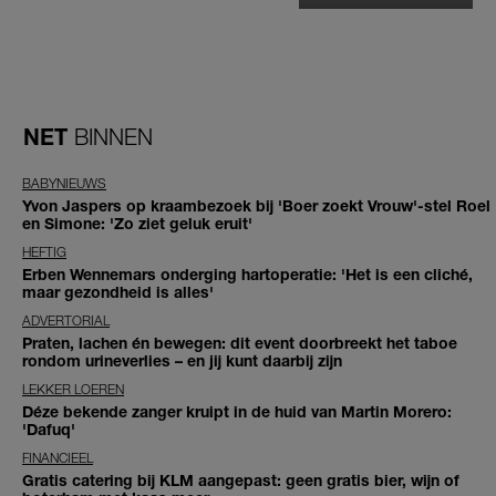
NET
BINNEN
BABYNIEUWS
Yvon Jaspers op kraambezoek bij 'Boer zoekt Vrouw'-stel Roel
en Simone: 'Zo ziet geluk eruit'
HEFTIG
Erben Wennemars onderging hartoperatie: 'Het is een cliché,
maar gezondheid is alles'
ADVERTORIAL
Praten, lachen én bewegen: dit event doorbreekt het taboe
rondom urineverlies – en jij kunt daarbij zijn
LEKKER LOEREN
Déze bekende zanger kruipt in de huid van Martin Morero:
'Dafuq'
FINANCIEEL
Gratis catering bij KLM aangepast: geen gratis bier, wijn of