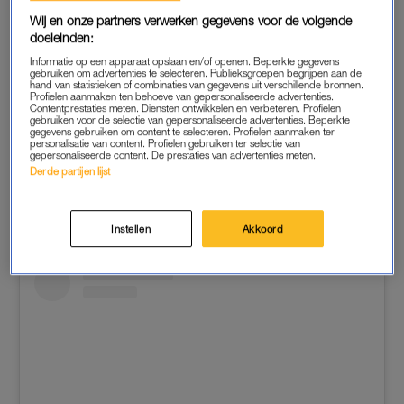
Wij en onze partners verwerken gegevens voor de volgende
doeleinden:
Informatie op een apparaat opslaan en/of openen. Beperkte gegevens
gebruiken om advertenties te selecteren. Publieksgroepen begrijpen aan de
hand van statistieken of combinaties van gegevens uit verschillende bronnen.
LAURA PONTICORVO
Profielen aanmaken ten behoeve van gepersonaliseerde advertenties.
Contentprestaties meten. Diensten ontwikkelen en verbeteren. Profielen
In september beviel Laura na 34 weken van dochter Giulia
gebruiken voor de selectie van gepersonaliseerde advertenties. Beperkte
gegevens gebruiken om content te selecteren. Profielen aanmaken ter
Sébi Amore Margherita
. ‘Ik was hier 32 weken zwanger en
personalisatie van content. Profielen gebruiken ter selectie van
gepersonaliseerde content. De prestaties van advertenties meten.
twee weken later was mijn meisje er ineens.’
Derde partijen lijst
Instellen
Akkoord