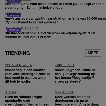
Een paar uur na haar dood ontdekte Thom (32) dat zijn vriendin
vreemdging: 'Echt, mijn bek viel open'
DE ERFENIS
Amy’s zus voert al twintig jaar strijd om erfenis van 10.000 euro:
'Op de uitvaart is ze niet geweest'
LEKKER SAMENGESTELD
Stiefmoeder Naomi is niet welkom bij verjaardagen: 'Hun
moeder wil niet dat ik er ben'
TRENDING
MEER
GOED OM TE WETEN
TIKKIE TE VEEL
Woensdag is een enorme
Sanne krijgt een Tikkie na
zonsverduistering te zien: zó
een 'gastvrije' middag op
laat moet je naar buiten en
het terras: ''Nog eentje?'
dit heb je nodig
vroeg ze steeds'
BEKEND
ADVERTORIAL
René en Natasja Froger
Deze wereldberoemde
openhartig over
dragiconen zijn nu te
vreemdgaan: 'Verdient geen
bewonderen in Amsterdam: