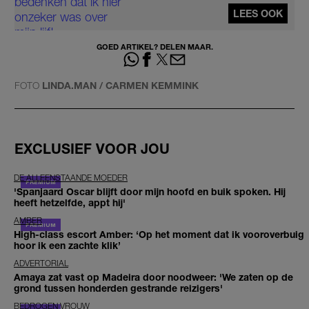
LEES OOK
GOED ARTIKEL? DELEN MAAR.
FOTO
LINDA.MAN / CARMEN KEMMINK
EXCLUSIEF VOOR JOU
DE ALLEENSTAANDE MOEDER
'Spanjaard Oscar blijft door mijn hoofd en buik spoken. Hij
heeft hetzelfde, appt hij'
AMBER
High-class escort Amber: ‘Op het moment dat ik vooroverbuig
hoor ik een zachte klik’
ADVERTORIAL
Amaya zat vast op Madeira door noodweer: 'We zaten op de
grond tussen honderden gestrande reizigers'
BEDROGEN VROUW