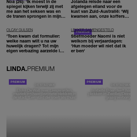
Noa (26): 'Ik moest in de
Jolanda reisde naar een
spiegel kijken terwijl zij met
afgelegen eiland voor de
me aan het seksen was en
kust van Zuid-Australië: 'Wij
de tranen sprongen in mijn
kwamen aan, onze koffers
ogen'
niet'
OLCAY GULSEN
LEKKER SAMENGESTELD
'Toen kwam dat formulier:
Stiefmoeder Naomi is niet
welke naam wilt u na uw
welkom bij verjaardagen:
huwelijk dragen? Tot mijn
'Hun moeder wil niet dat ik
eigen verbazing aarzelde ik
er ben'
geen moment'
LINDA.
PREMIUM
DE STAD VAN
DE STAD VAN
Elske DeWall over Leeuwarden,
Isabelle Boer deelt haar f
muziek en haar favoriete plekken in
plekken in Zwolle: 'Deze pl
de stad: 'Een stad die voelt als thuis'
graag verborgen'