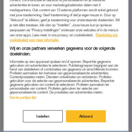
advertenties te tonen, en voor marketingdoeleinden delen met 4
stel stond terecht in verband met het overlijden van hun
mediapartners. Ook content van 13 externe platformen wordt enkel getoond
zeventien dagen oude baby, door ondervoeding. De ouders,
met jouw toestemming. Geef toestemming of stel je eigen keuze in. Door op
"Akkoord" te klikken, geef je toestemming voor onderstaande doeleinden. Wil
broodmager, leefden op een ultrastreng dieet van vooral
je niet alles toestaan, klik dan op “Instellen”. Jouw keuze kun je opnieuw
paddenstoelen – zonder dierlijke vetten of eiwitten. De baby
aanpassen via “Privacy-instellingen” onderaan onze websites of in de menu’s
gaven ze sojapoeder en fijngemalen paddenstoelen,
van onze apps. Lees meer in ons privacy- en cookiebeleid.
Raadpleeg ons
cookiebeleid voor meer informatie.
aangelengd met gedemineraliseerd water.
Wij en onze partners verwerken gegevens voor de volgende
doeleinden:
Saskia: “Tijdens de schorsingen keken ze alleen maar naar
Informatie op een apparaat opslaan en/of openen. Beperkte gegevens
elkaar, helemaal in hun eigen bubbel. Niemand – geen arts,
gebruiken om advertenties te selecteren. Publieksgroepen begrijpen aan de
geen familielid, niemand – had geweten van de
hand van statistieken of combinaties van gegevens uit verschillende bronnen.
Profielen aanmaken ten behoeve van gepersonaliseerde advertenties.
zwangerschap. Het stel hield het verborgen omdat ze al
Contentprestaties meten. Diensten ontwikkelen en verbeteren. Profielen
gebruiken voor de selectie van gepersonaliseerde advertenties. Beperkte
eerder een ernstig ondervoede baby hadden moeten afstaan
gegevens gebruiken om content te selecteren. Profielen aanmaken ter
personalisatie van content. Profielen gebruiken ter selectie van
en dachten: dat overkomt ons niet nóg een keer. Mateloos
gepersonaliseerde content. De prestaties van advertenties meten.
fascinerend, maar toen de aanklager de sectiefoto’s wilde
Derde partijen lijst
laten zien … Mijn oudste dochter Famke is kort
voor haar
geboorte overleden
, dus ik probeer mezelf op zo’n moment uit
Instellen
Akkoord
te schakelen, de emoties niet al te zeer binnen te laten
komen.”