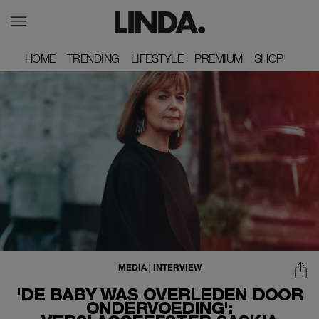
HOME
HOME
TRENDING
TRENDING
LIFESTYLE
LIFESTYLE
PREMIUM
PREMIUM
SHOP
SHOP
MEDIA
|
INTERVIEW
'DE BABY WAS OVERLEDEN DOOR
ONDERVOEDING':