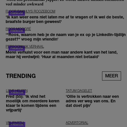
veel minder awkward
FLOOR BAKHUYS ROOZEBOOM
'Ik kan weer eens niet laten me af te vragen of ik wel de beste,
braafste burger ben geweest'
ROOS MOGGRÉ
'"Roos, waarom heb je de naam van je ex op je LinkedIn-tijdlijn
gezet?" vroeg mijn vriendin'
PERSOONLIJK VERHAAL
Merel verhuist voor een man naar andere kant van het land,
maar hij verdwijnt: 'Huur al maanden niet betaald'
TRENDING
MEER
LIEVE HELEEN
TATUM DAGELET
Fred (55): 'Ik vind het
'Ollie is vertrokken naar een
moeilijk om meerdere keren
adres ver weg van ons. En
klaar te komen tijdens een
dat doet pijn’
vrijpartij'
VRIJPARTIJ
ADVERTORIAL