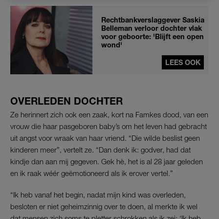
Rechtbankverslaggever Saskia
Belleman verloor dochter vlak
voor geboorte: 'Blijft een open
wond'
LEES OOK
OVERLEDEN DOCHTER
Ze herinnert zich ook een zaak, kort na Famkes dood, van een
vrouw die haar pasgeboren baby’s om het leven had gebracht
uit angst voor wraak van haar vriend. “Die wilde beslist geen
kinderen meer”, vertelt ze. “Dan denk ik: godver, had dat
kindje dan aan mij gegeven. Gek hè, het is al 28 jaar geleden
en ik raak wéér geëmotioneerd als ik erover vertel.”
“Ik heb vanaf het begin, nadat mijn kind was overleden,
besloten er niet geheimzinnig over te doen, al merkte ik wel
dat mensen zich soms te pletter schrokken als ik zei: ‘Ik heb