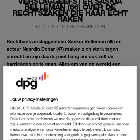
VERSLAGGEEFSTER SASKIA
BELLEMAN (66) OVER DE
RECHTSZAKEN DIE HAAR ÉCHT
RAKEN
17-12-2025
|
ELLEN HENSBERGEN
Rechtbankverslaggeefster Saskia Belleman (66) en
acteur Nasrdin Dchar (47) maken zich sterk tegen
onrecht en zijn daarbij niet bang om ook zelf de
barricaden op te gaan. Alles om van de wereld een
betere plek te maken.
In het grote interview van de nieuwe LINDA. geven ze een
inkijkje in wat dit met ze doet.
Jouw privacy-instellingen
BESTEL HIER JOUWE EXEMPLAAR
LINDA., DPG Media en onze
92
advertentiepartners gebruiken cookies om
informatie over je apparaat, locatie, browser en surfgedrag te verzamelen.
Deze informatie combineren we met de gegevens die je zelf deelt met ons,
zoals wanneer je een account aanmaakt. Dit doen we om het gebruik van onze
media te analyseren en onze websites en apps te verbeteren. Daarnaast
SASKIA BELLEMAN
kunnen we, als je hier toestemming voor geeft, je gegevens gebruiken om onze
Zo vertelt Saskia over een rechtszaak van een tijdje terug. Een
content, communicatie en aanbod te personaliseren en je relevante