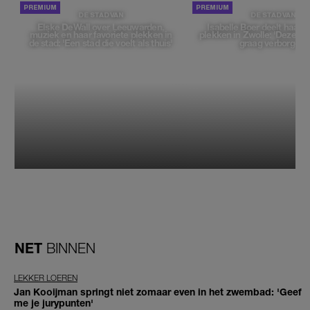
DE STAD VAN
DE STAD VAN
Elske DeWall over Leeuwarden,
Isabelle Boer deelt haar f
muziek en haar favoriete plekken in
plekken in Zwolle: 'Deze pl
de stad: 'Een stad die voelt als thuis'
graag verborgen'
NET
BINNEN
LEKKER LOEREN
Jan Kooijman springt niet zomaar even in het zwembad: 'Geef
me je jurypunten'