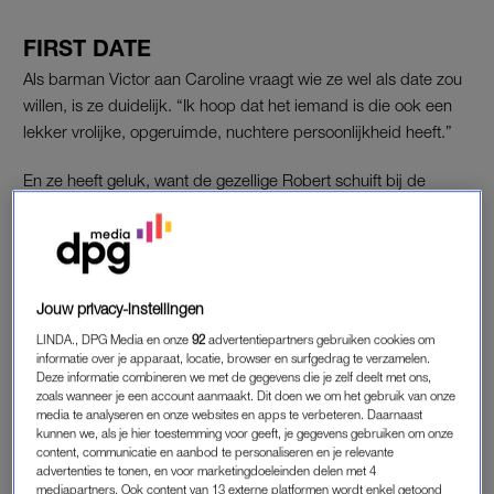
FIRST DATE
Als barman Victor aan Caroline vraagt wie ze wel als date zou
willen, is ze duidelijk. “Ik hoop dat het iemand is die ook een
lekker vrolijke, opgeruimde, nuchtere persoonlijkheid heeft.”
En ze heeft geluk, want de gezellige Robert schuift bij de
politica
aan. Hij vindt dat het veel meer moet gaan om “de
persoon, in plaats van dat je een politieke rol hebt”. Maar dat
betekent niet dat Robert niet van plan is om kritisch te zijn. Iets
waar Caroline overigens volledig op voorbereid is.
Jouw privacy-instellingen
“De manier waarop we dingen met elkaar oplossen moet
LINDA., DPG Media en onze
92
advertentiepartners gebruiken cookies om
informatie over je apparaat, locatie, browser en surfgedrag te verzamelen.
veranderen”, vindt Robert. Hij is benieuwd hoe Caroline hier
Deze informatie combineren we met de gegevens die je zelf deelt met ons,
tegenaan kijkt, en of zij hem kan beïnvloeden om morgen op
zoals wanneer je een account aanmaakt. Dit doen we om het gebruik van onze
de BBB te stemmen.
media te analyseren en onze websites en apps te verbeteren. Daarnaast
kunnen we, als je hier toestemming voor geeft, je gegevens gebruiken om onze
content, communicatie en aanbod te personaliseren en je relevante
advertenties te tonen, en voor marketingdoeleinden delen met 4
Kopen, huren en bouwen: dit
mediapartners. Ook content van 13 externe platformen wordt enkel getoond