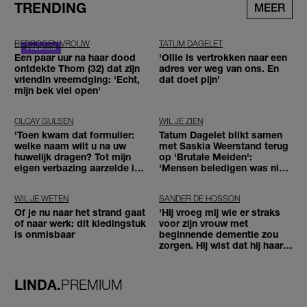
TRENDING
MEER
BEDROGEN VROUW
TATUM DAGELET
Een paar uur na haar dood
'Ollie is vertrokken naar een
ontdekte Thom (32) dat zijn
adres ver weg van ons. En
vriendin vreemdging: 'Echt,
dat doet pijn’
mijn bek viel open'
OLCAY GULSEN
WIL JE ZIEN
'Toen kwam dat formulier:
Tatum Dagelet blikt samen
welke naam wilt u na uw
met Saskia Weerstand terug
huwelijk dragen? Tot mijn
op 'Brutale Meiden':
eigen verbazing aarzelde ik
'Mensen beledigen was niet
geen moment'
leuk meer'
WIL JE WETEN
SANDER DE HOSSON
Of je nu naar het strand gaat
'Hij vroeg mij wie er straks
of naar werk: dit kledingstuk
voor zijn vrouw met
is onmisbaar
beginnende dementie zou
zorgen. Hij wist dat hij haar
zou moeten loslaten'
LINDA.
PREMIUM