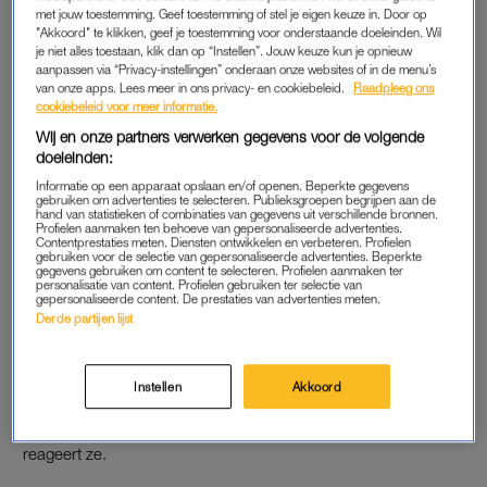
zeggen
met jouw toestemming. Geef toestemming of stel je eigen keuze in. Door op
verkiezingsprogramma's over
"Akkoord" te klikken, geef je toestemming voor onderstaande doeleinden. Wil
de woningmarkt
je niet alles toestaan, klik dan op “Instellen”. Jouw keuze kun je opnieuw
aanpassen via “Privacy-instellingen” onderaan onze websites of in de menu’s
LEES OOK
van onze apps. Lees meer in ons privacy- en cookiebeleid.
Raadpleeg ons
cookiebeleid voor meer informatie.
Wij en onze partners verwerken gegevens voor de volgende
doeleinden:
OPEN
Informatie op een apparaat opslaan en/of openen. Beperkte gegevens
Eigenlijk klikt het meteen goed tussen Robert en Caroline. Ze
gebruiken om advertenties te selecteren. Publieksgroepen begrijpen aan de
hand van statistieken of combinaties van gegevens uit verschillende bronnen.
kunnen lachen met elkaar, over en weer worden er grappen
Profielen aanmaken ten behoeve van gepersonaliseerde advertenties.
Contentprestaties meten. Diensten ontwikkelen en verbeteren. Profielen
gemaakt. Dat stelt Robert dusdanig op zijn gemak dat hij
gebruiken voor de selectie van gepersonaliseerde advertenties. Beperkte
gegevens gebruiken om content te selecteren. Profielen aanmaken ter
openhartig een persoonlijke ervaring deelt.
personalisatie van content. Profielen gebruiken ter selectie van
gepersonaliseerde content. De prestaties van advertenties meten.
Derde partijen lijst
Hij vertelt jarenlang verslaafd te zijn geweest aan online
gokken, en wil graag weten wat Caroline en ‘haar’ BBB
hieraan willen doen. “Ik jaagde weleens mijn salaris er in twee
Instellen
Akkoord
dagen doorheen”, biecht Robert op. Caroline schrikt van die
bekentenis. “Wauw, dan ben je wel echt diep gegaan”,
reageert ze.