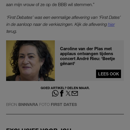
aan mijn vrouw of ze op de BBB wil stemmen.”
‘First Debates’ was een eenmalige aflevering van ‘First Dates’
in de aanloop naar de verkiezingen. Kijk de aflevering
hier
terug.
Caroline van der Plas met
applaus ontvangen tijdens
concert André Rieu: 'Beetje
gênant'
LEES OOK
GOED ARTIKEL? DELEN MAAR.
BRON
BNNVARA
FOTO
FIRST DATES