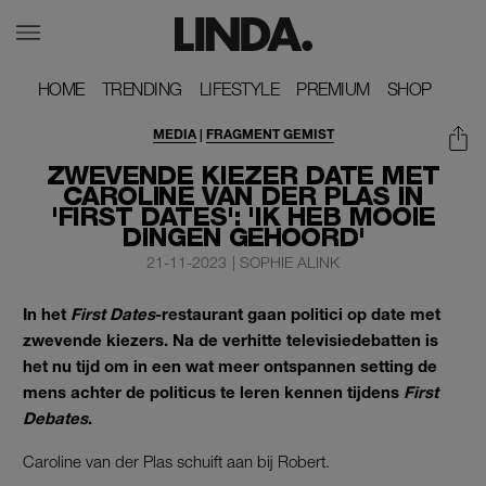
HOME
HOME
TRENDING
TRENDING
LIFESTYLE
LIFESTYLE
PREMIUM
PREMIUM
SHOP
SHOP
MEDIA
|
FRAGMENT GEMIST
ZWEVENDE KIEZER DATE MET
CAROLINE VAN DER PLAS IN
'FIRST DATES': 'IK HEB MOOIE
DINGEN GEHOORD'
21-11-2023
|
SOPHIE ALINK
In het
First Dates
-restaurant gaan politici op date met
zwevende kiezers. Na de verhitte televisiedebatten is
het nu tijd om in een wat meer ontspannen setting de
mens achter de politicus te leren kennen tijdens
First
Debates
.
Caroline van der Plas schuift aan bij Robert.