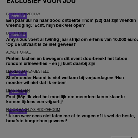
EXCLUSIEF VOOR JOU
BEDROGEN VROUW
Een paar uur na haar dood ontdekte Thom (32) dat zijn vriendin
vreemdging: 'Echt, mijn bek viel open'
DE ERFENIS
Amy’s zus voert al twintig jaar strijd om erfenis van 10.000 euro:
'Op de uitvaart is ze niet geweest'
ADVERTORIAL
Praten, lachen én bewegen: dit event doorbreekt het taboe
rondom urineverlies – en jij kunt daarbij zijn
LEKKER SAMENGESTELD
Stiefmoeder Naomi is niet welkom bij verjaardagen: 'Hun
moeder wil niet dat ik er ben'
LIEVE HELEEN
Fred (55): 'Ik vind het moeilijk om meerdere keren klaar te
komen tijdens een vrijpartij'
FLOOR BAKHUYS ROOZEBOOM
'Ik kan weer eens niet laten me af te vragen of ik wel de beste,
braafste burger ben geweest'