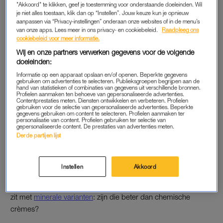
"Akkoord" te klikken, geef je toestemming voor onderstaande doeleinden. Wil
kunt doen
.
je niet alles toestaan, klik dan op “Instellen”. Jouw keuze kun je opnieuw
aanpassen via “Privacy-instellingen” onderaan onze websites of in de menu’s
van onze apps. Lees meer in ons privacy- en cookiebeleid.
Raadpleeg ons
Vergeet daarna je lippen niet
, die zijn door een lager
cookiebeleid voor meer informatie.
melaninegehalte kwetsbaarder dan de rest van je gezicht.
Wij en onze partners verwerken gegevens voor de volgende
En
je hoofdhuid
kan ’s zomers ook wel wat extra liefde
doeleinden:
gebruiken.
Informatie op een apparaat opslaan en/of openen. Beperkte gegevens
gebruiken om advertenties te selecteren. Publieksgroepen begrijpen aan de
hand van statistieken of combinaties van gegevens uit verschillende bronnen.
Wie écht ijverig wil zijn, smeert de oren van de kat in. Die
Profielen aanmaken ten behoeve van gepersonaliseerde advertenties.
Contentprestaties meten. Diensten ontwikkelen en verbeteren. Profielen
blijken namelijk
ook gevoelig te zijn
voor uv-straling.
gebruiken voor de selectie van gepersonaliseerde advertenties. Beperkte
gegevens gebruiken om content te selecteren. Profielen aanmaken ter
personalisatie van content. Profielen gebruiken ter selectie van
gepersonaliseerde content. De prestaties van advertenties meten.
GOEDE VRAGEN
Derde partijen lijst
Mag je je geopende zonnebrand van vorig jaar eigenlijk nog
gebruiken? En hoe bewaar je zo’n tube het best? Dr. Jetske
Instellen
Akkoord
Ultee geeft je
hier
antwoord op die vragen. Ook vertelt ze je of
je echt sneller
puistjes krijgt van zonnebrandcrème
en hoe het
zit met
minerale varianten
: zijn die beter dan chemische
crèmes?