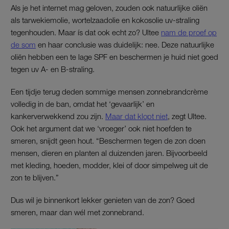
Als je het internet mag geloven, zouden ook natuurlijke oliën
als tarwekiemolie, wortelzaadolie en kokosolie uv-straling
tegenhouden. Maar ís dat ook echt zo? Ultee
nam de proef op
de som
en haar conclusie was duidelijk: nee. Deze natuurlijke
oliën hebben een te lage SPF en beschermen je huid niet goed
tegen uv A- en B-straling.
Een tijdje terug deden sommige mensen zonnebrandcrème
volledig in de ban, omdat het ‘gevaarlijk’ en
kankerverwekkend zou zijn.
Maar dat klopt niet
, zegt Ultee.
Ook het argument dat we ‘vroeger’ ook niet hoefden te
smeren, snijdt geen hout. “Beschermen tegen de zon doen
mensen, dieren en planten al duizenden jaren. Bijvoorbeeld
met kleding, hoeden, modder, klei of door simpelweg uit de
zon te blijven.”
Dus wil je binnenkort lekker genieten van de zon? Goed
smeren, maar dan wél met zonnebrand.