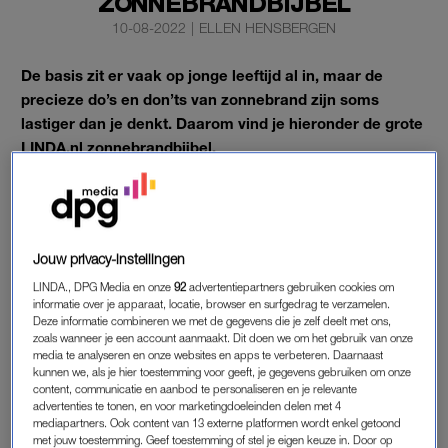
ZONNEBRANDBIJBEL
10-08-2022
|
ELLEN HENSBERGEN
De basis zit er vaak op jonge leeftijd al in, maar de
precieze do’s en don’ts van zonnebrand zijn soms
lastiger dan je denkt. Daarom vind je hieronder de grote
LINDA.nl zonnebrandbijbel.
Met al onze tips, van toet tot teen.
ALLES OVER ZONNEBRAND
Jouw privacy-instellingen
Wat is het verschil tussen SPF 15 en 50? Hoe zit het met
LINDA., DPG Media en onze
92
advertentiepartners gebruiken cookies om
verschillende huidskleuren? Moet je je gezicht écht elke dag
informatie over je apparaat, locatie, browser en surfgedrag te verzamelen.
Deze informatie combineren we met de gegevens die je zelf deelt met ons,
insmeren, ook als het bewolkt is?
Alle antwoorden op deze
zoals wanneer je een account aanmaakt. Dit doen we om het gebruik van onze
vragen – en meer – vind je in deze Q&A
.
media te analyseren en onze websites en apps te verbeteren. Daarnaast
kunnen we, als je hier toestemming voor geeft, je gegevens gebruiken om onze
content, communicatie en aanbod te personaliseren en je relevante
Ook als je make-up draagt is het belangrijk je gezicht goed in
advertenties te tonen, en voor marketingdoeleinden delen met 4
te smeren. En niet vergeten: gedurende de dag moet je om de
mediapartners. Ook content van 13 externe platformen wordt enkel getoond
met jouw toestemming. Geef toestemming of stel je eigen keuze in. Door op
twee uur de boel bijwerken. Hier lees je
hoe je dit het best