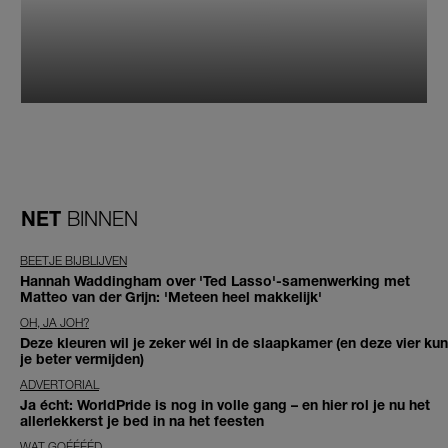
NET
BINNEN
BEETJE BIJBLIJVEN
Hannah Waddingham over 'Ted Lasso'-samenwerking met
Matteo van der Grijn: 'Meteen heel makkelijk'
OH, JA JOH?
Deze kleuren wil je zeker wél in de slaapkamer (en deze vier kun
je beter vermijden)
ADVERTORIAL
Ja écht: WorldPride is nog in volle gang – en hier rol je nu het
allerlekkerst je bed in na het feesten
WAT GOÉÉÉÉD