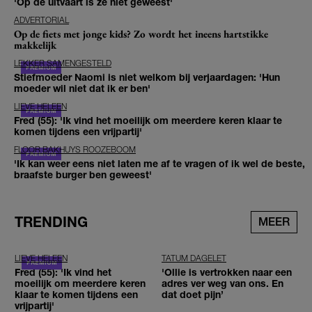
'Op de uitvaart is ze niet geweest'
ADVERTORIAL
Op de fiets met jonge kids? Zo wordt het ineens hartstikke
makkelijk
LEKKER SAMENGESTELD
Stiefmoeder Naomi is niet welkom bij verjaardagen: 'Hun
moeder wil niet dat ik er ben'
LIEVE HELEEN
Fred (55): 'Ik vind het moeilijk om meerdere keren klaar te
komen tijdens een vrijpartij'
FLOOR BAKHUYS ROOZEBOOM
'Ik kan weer eens niet laten me af te vragen of ik wel de beste,
braafste burger ben geweest'
TRENDING
MEER
LIEVE HELEEN
TATUM DAGELET
Fred (55): 'Ik vind het
'Ollie is vertrokken naar een
moeilijk om meerdere keren
adres ver weg van ons. En
klaar te komen tijdens een
dat doet pijn’
vrijpartij'