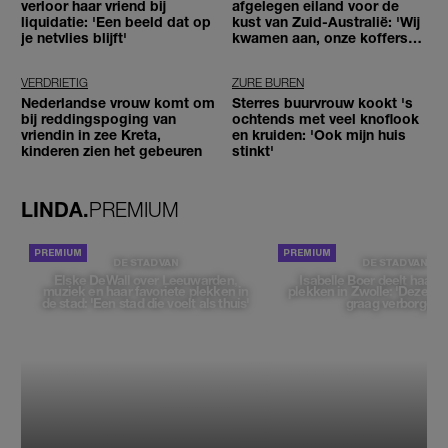
verloor haar vriend bij
afgelegen eiland voor de
liquidatie: 'Een beeld dat op
kust van Zuid-Australië: 'Wij
je netvlies blijft'
kwamen aan, onze koffers
niet'
VERDRIETIG
ZURE BUREN
Nederlandse vrouw komt om
Sterres buurvrouw kookt 's
bij reddingspoging van
ochtends met veel knoflook
vriendin in zee Kreta,
en kruiden: 'Ook mijn huis
kinderen zien het gebeuren
stinkt'
LINDA.
PREMIUM
DE STAD VAN
DE STAD VAN
Elske DeWall over Leeuwarden,
Isabelle Boer deelt haar f
muziek en haar favoriete plekken in
plekken in Zwolle: 'Deze pl
de stad: 'Een stad die voelt als thuis'
graag verborgen'