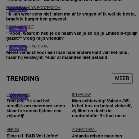
FLOOR BAKHUYS ROOZEBOOM
'Ik kan weer eens niet laten me af te vragen of ik wel de beste,
braafste burger ben geweest'
ROOS MOGGRÉ
'"Roos, waarom heb je de naam van je ex op je LinkedIn-tijdlijn
gezet?" vroeg mijn vriendin'
PERSOONLIJK VERHAAL
Merel verhuist voor een man naar andere kant van het land,
maar hij verdwijnt: 'Huur al maanden niet betaald'
TRENDING
MEER
LIEVE HELEEN
INTERVIEW
Fred (55): 'Ik vind het
Man achtervolgt Valerie (35)
moeilijk om meerdere keren
in het bos en betast zichzelf,
klaar te komen tijdens een
zij filmt en deelt de
vrijpartij'
confrontatie: 'Ik laat me niet
tegenhouden'
HEFTIG
ADVERTORIAL
Eline uit 'B&B Vol Liefde'
Jolanda reisde naar een