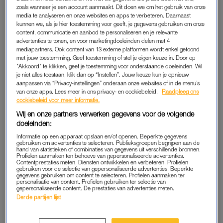
Ariëns aan.
zoals wanneer je een account aanmaakt. Dit doen we om het gebruik van onze
media te analyseren en onze websites en apps te verbeteren. Daarnaast
“Er hoeft niet direct iets aan de hand te zijn, maar er snel bij
kunnen we, als je hier toestemming voor geeft, je gegevens gebruiken om onze
content, communicatie en aanbod te personaliseren en je relevante
zijn in zo’n geval kan nooit kwaad.” Het kán namelijk het
advertenties te tonen, en voor marketingdoeleinden delen met 4
voorstadium zijn van
huidkanker
.
mediapartners. Ook content van 13 externe platformen wordt enkel getoond
met jouw toestemming. Geef toestemming of stel je eigen keuze in. Door op
"Akkoord" te klikken, geef je toestemming voor onderstaande doeleinden. Wil
je niet alles toestaan, klik dan op “Instellen”. Jouw keuze kun je opnieuw
UV-STRALING
aanpassen via “Privacy-instellingen” onderaan onze websites of in de menu’s
van onze apps. Lees meer in ons privacy- en cookiebeleid.
Raadpleeg ons
Maar even terug. Wat zijn pigmentvlekjes eigenlijk? Pigment is
cookiebeleid voor meer informatie.
een kleurstof die zorgt voor de kleur van de huid, het haar en
Wij en onze partners verwerken gegevens voor de volgende
de iris van het oog. Het pigment beschermt de huid tegen de
doeleinden:
uv-straling
die in zonlicht zit.
Informatie op een apparaat opslaan en/of openen. Beperkte gegevens
gebruiken om advertenties te selecteren. Publieksgroepen begrijpen aan de
hand van statistieken of combinaties van gegevens uit verschillende bronnen.
“De vlekjes worden veroorzaakt door overactieve
Profielen aanmaken ten behoeve van gepersonaliseerde advertenties.
pigmentcellen. Mensen met die vlekjes hebben daar vaak al
Contentprestaties meten. Diensten ontwikkelen en verbeteren. Profielen
gebruiken voor de selectie van gepersonaliseerde advertenties. Beperkte
een aanleg voor en er is niks ernstigs aan. Maar leefstijl speelt
gegevens gebruiken om content te selecteren. Profielen aanmaken ter
personalisatie van content. Profielen gebruiken ter selectie van
ook een grote rol bij het krijgen van pigmentvlekken. Als je veel
gepersonaliseerde content. De prestaties van advertenties meten.
Derde partijen lijst
in de zon zit, worden de cellen sowieso geprikkeld en kun je
ook zonder aanleg dus vlekken krijgen.” Op tijd en voldoende
zonnebrandcrème smeren kan het ontstaan van de vlekjes