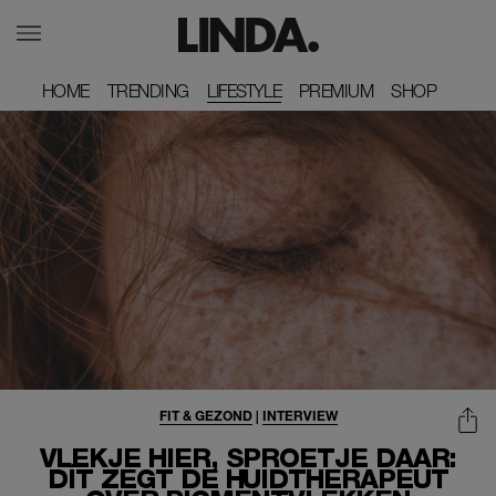
HOME
HOME
TRENDING
TRENDING
LIFESTYLE
PREMIUM
PREMIUM
SHOP
SHOP
FIT & GEZOND
|
INTERVIEW
VLEKJE HIER, SPROETJE DAAR:
DÍT ZEGT DE HUIDTHERAPEUT