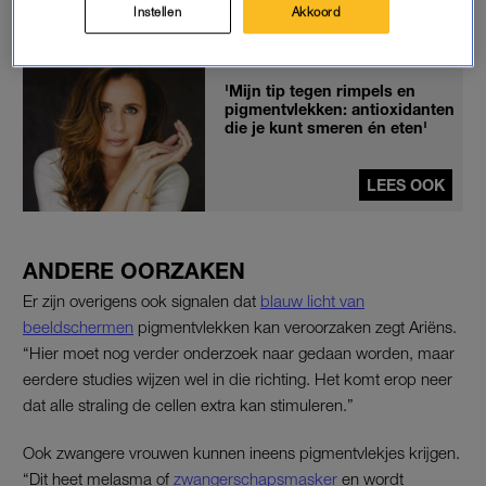
Instellen
Akkoord
tegengaan.
'Mijn tip tegen rimpels en
pigmentvlekken: antioxidanten
die je kunt smeren én eten'
LEES OOK
ANDERE OORZAKEN
Er zijn overigens ook signalen dat
blauw licht van
beeldschermen
pigmentvlekken kan veroorzaken zegt Ariëns.
“Hier moet nog verder onderzoek naar gedaan worden, maar
eerdere studies wijzen wel in die richting. Het komt erop neer
dat alle straling de cellen extra kan stimuleren.”
Ook zwangere vrouwen kunnen ineens pigmentvlekjes krijgen.
“Dit heet melasma of
zwangerschapsmasker
en wordt