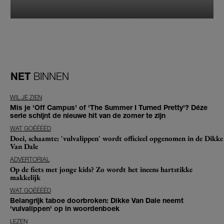
NET
BINNEN
WIL JE ZIEN
Mis je 'Off Campus' of 'The Summer I Turned Pretty'? Déze
serie schijnt de nieuwe hit van de zomer te zijn
WAT GOÉÉÉÉD
Doei, schaamte: 'vulvalippen' wordt officieel opgenomen in de Dikke
Van Dale
ADVERTORIAL
Op de fiets met jonge kids? Zo wordt het ineens hartstikke
makkelijk
WAT GOÉÉÉÉD
Belangrijk taboe doorbroken: Dikke Van Dale neemt
'vulvalippen' op in woordenboek
LEZEN