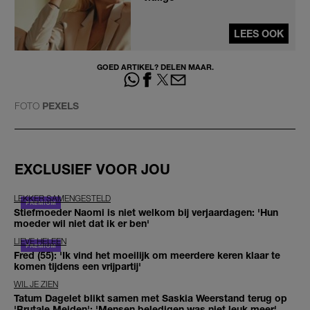
LEES OOK
GOED ARTIKEL? DELEN MAAR.
FOTO
PEXELS
EXCLUSIEF VOOR JOU
LEKKER SAMENGESTELD
Stiefmoeder Naomi is niet welkom bij verjaardagen: 'Hun
moeder wil niet dat ik er ben'
LIEVE HELEEN
Fred (55): 'Ik vind het moeilijk om meerdere keren klaar te
komen tijdens een vrijpartij'
WIL JE ZIEN
Tatum Dagelet blikt samen met Saskia Weerstand terug op
'Brutale Meiden': 'Mensen beledigen was niet leuk meer'