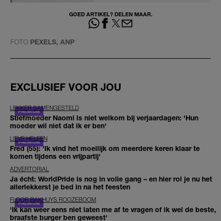
GOED ARTIKEL? DELEN MAAR.
FOTO
PEXELS, ANP
EXCLUSIEF VOOR JOU
LEKKER SAMENGESTELD
Stiefmoeder Naomi is niet welkom bij verjaardagen: 'Hun
moeder wil niet dat ik er ben'
LIEVE HELEEN
Fred (55): 'Ik vind het moeilijk om meerdere keren klaar te
komen tijdens een vrijpartij'
ADVERTORIAL
Ja écht: WorldPride is nog in volle gang – en hier rol je nu het
allerlekkerst je bed in na het feesten
FLOOR BAKHUYS ROOZEBOOM
'Ik kan weer eens niet laten me af te vragen of ik wel de beste,
braafste burger ben geweest'