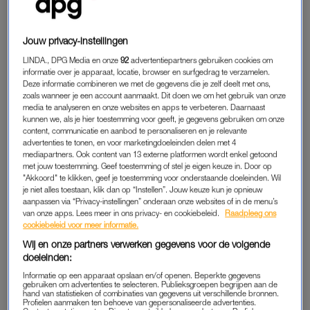
het onderzoek kun je het beste je vakantie in
Frankrijk
doorbrengen als je nog wat geld wilt overhouden voor de
Jouw privacy-instellingen
après-ski.
LINDA., DPG Media en onze
92
advertentiepartners gebruiken cookies om
informatie over je apparaat, locatie, browser en surfgedrag te verzamelen.
Deze informatie combineren we met de gegevens die je zelf deelt met ons,
TOP DRIE GOEDKOOPSTE
zoals wanneer je een account aanmaakt. Dit doen we om het gebruik van onze
BESTEMMINGEN
media te analyseren en onze websites en apps te verbeteren. Daarnaast
kunnen we, als je hier toestemming voor geeft, je gegevens gebruiken om onze
Roubin les Buisses
content, communicatie en aanbod te personaliseren en je relevante
We beginnen met de absolute nummer één, en dat is het
advertenties te tonen, en voor marketingdoeleinden delen met 4
mediapartners. Ook content van 13 externe platformen wordt enkel getoond
skigebied Roubin les Buisses. Daar betaal je slechts 20 euro
met jouw toestemming. Geef toestemming of stel je eigen keuze in. Door op
voor een skipas voor een dag in het hoogseizoen. De
"Akkoord" te klikken, geef je toestemming voor onderstaande doeleinden. Wil
je niet alles toestaan, klik dan op “Instellen”. Jouw keuze kun je opnieuw
accommodatieprijzen beginnen al rond de 26 euro per nacht.
aanpassen via “Privacy-instellingen” onderaan onze websites of in de menu’s
Wat je daarvoor krijgt, is niet meegenomen in het onderzoek,
van onze apps. Lees meer in ons privacy- en cookiebeleid.
Raadpleeg ons
cookiebeleid voor meer informatie.
maar je bent in elk geval voorzien van een skipas en een
slaapplek. Het gebied beslaat ongeveer 30 vierkante
Wij en onze partners verwerken gegevens voor de volgende
doeleinden:
kilometer, heeft acht liften en ligt op een hoogte tussen de
1.420 en 1.920 meter. In hoeverre het sneeuwzeker is, valt te
Informatie op een apparaat opslaan en/of openen. Beperkte gegevens
gebruiken om advertenties te selecteren. Publieksgroepen begrijpen aan de
bezien. Roubin les Buisses heeft een relatief kort seizoen en is
hand van statistieken of combinaties van gegevens uit verschillende bronnen.
Profielen aanmaken ten behoeve van gepersonaliseerde advertenties.
geopend van 29 december tot 10 maart.