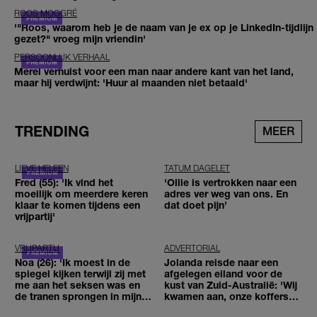
ROOS MOGGRÉ
'"Roos, waarom heb je de naam van je ex op je LinkedIn-tijdlijn
gezet?" vroeg mijn vriendin'
PERSOONLIJK VERHAAL
Merel verhuist voor een man naar andere kant van het land,
maar hij verdwijnt: 'Huur al maanden niet betaald'
TRENDING
MEER
LIEVE HELEEN
TATUM DAGELET
Fred (55): 'Ik vind het
'Ollie is vertrokken naar een
moeilijk om meerdere keren
adres ver weg van ons. En
klaar te komen tijdens een
dat doet pijn’
vrijpartij'
VRIJPARTIJ
ADVERTORIAL
Noa (26): 'Ik moest in de
Jolanda reisde naar een
spiegel kijken terwijl zij met
afgelegen eiland voor de
me aan het seksen was en
kust van Zuid-Australië: 'Wij
de tranen sprongen in mijn
kwamen aan, onze koffers
ogen'
niet'