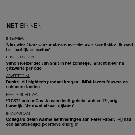
NET
BINNEN
INTERVIEW
Nina wint Oscar voor studenten met film over haar libido: 'Ik vond
het moeilijk te beseffen'
LEKKER LOEREN
Simon Keizer zet Jan Smit in het zonnetje: 'Bracht kleur na
gitzwarte periode'
ADVERTORIAL
Dankzij dit hightech product kregen LINDA.lezers frissere en
schonere tanden
BEETJE BIJBLIJVEN
'GTST'-acteur Cas Jansen deelt geheim achter 17-jarig
huwelijk: 'Je moet elkaar vrijlaten'
IN MEMORIAM
Collega's delen warme herinneringen aan Peter Faber: 'Hij had
een aanstekelijke positieve energie'