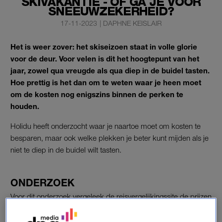
SKIVAKANTIE - ÓF GA JE VOOR
SNEEUWZEKERHEID?
17-11-2023
|
DAPHNE KEISLAIR
Het is weer zover: het skiseizoen staat in volle glorie
voor de deur. Voor velen is dit het hoogtepunt van het
jaar, zowel qua vreugde als qua diep in de buidel tasten.
Hoe prettig is het dan om te weten waar je heen moet
om de kosten nog enigszins binnen de perken te
houden.
Holidu heeft onderzocht waar je naartoe moet om kosten te
besparen, maar ook welke plekken je beter kunt mijden als je
niet te diep in de buidel wilt tasten.
ONDERZOEK
Voor dit onderzoek vergeleek de reisvergelijkingssite de prijzen
van skipassen en accommodaties per nacht per persoon in
alle skigebieden in Europa met meer dan 20 km piste. Volgens