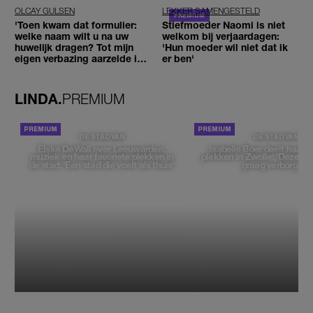
OLCAY GULSEN
LEKKER SAMENGESTELD
'Toen kwam dat formulier:
Stiefmoeder Naomi is niet
welke naam wilt u na uw
welkom bij verjaardagen:
huwelijk dragen? Tot mijn
'Hun moeder wil niet dat ik
eigen verbazing aarzelde ik
er ben'
geen moment'
LINDA.
PREMIUM
DE STAD VAN
DE STAD VAN
Elske DeWall over Leeuwarden,
Isabelle Boer deelt haar f
muziek en haar favoriete plekken in
plekken in Zwolle: 'Deze pl
de stad: 'Een stad die voelt als thuis'
graag verborgen'